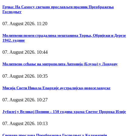
Грчка: На Самосу свечано прослављен празник Преображења
Господњег
07. August 2026. 11:20
Молитвени помен страдалима мештанима Торња, Обријежи и Дерезе
1942. године
07. August 2026. 10:44
Молитвено сећање на митрополита Антонија (Блума) у Лондону
07. August 2026. 10:35
Мисија Свети Никола Епархије аустралијско-новозеландске
07. August 2026. 10:27
Јубилеј у Великој Попини – 150 година храма Светог Пророка Илије
07. August 2026. 10:13
Свечана прослава Преображења Господњег у Каламарији