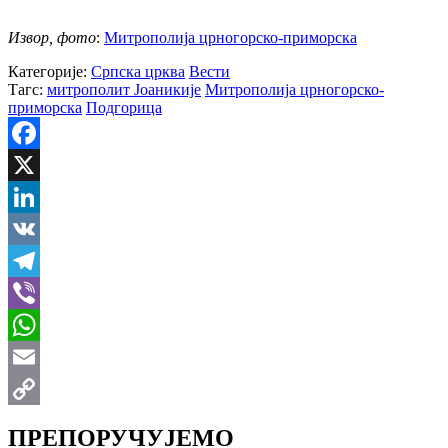
Извор, фото
:
Митрополија црногорско-приморска
Категорије:
Српска црква
Вести
Тагс:
митрополит Јоаникије
Митрополија црногорско-
приморска
Подгорица
Facebook
X
LinkedIn
VK
Telegram
Viber
WhatsApp
Email
Copy
ПРЕПОРУЧУЈЕМО