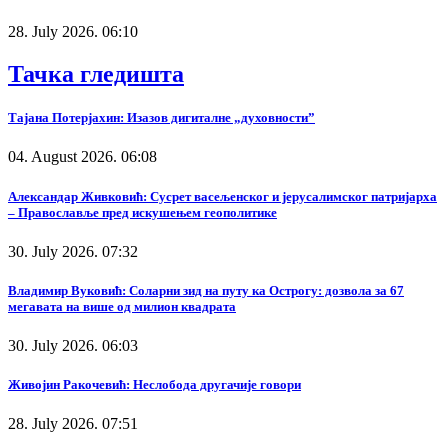
28. July 2026. 06:10
Тачка гледишта
Тајана Потерјахин: Изазов дигиталне „духовности”
04. August 2026. 06:08
Александар Живковић: Сусрет васељенског и јерусалимског патријарха
– Православље пред искушењем геополитике
30. July 2026. 07:32
Владимир Вуковић: Соларни зид на путу ка Острогу: дозвола за 67
мегавата на више од милион квадрата
30. July 2026. 06:03
Живојин Ракочевић: Неслобода другачије говори
28. July 2026. 07:51