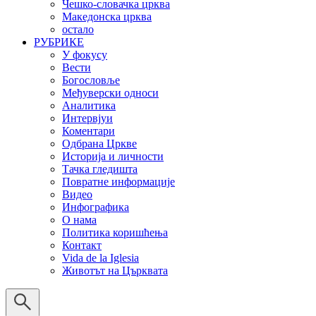
Чешко-словачка црква
Македонска црква
остало
РУБРИКЕ
У фокусу
Вести
Богословље
Међуверски односи
Аналитика
Интервјуи
Коментари
Одбрана Цркве
Историја и личности
Тачка гледишта
Повратне информације
Видео
Инфографика
О нама
Политика коришћења
Контакт
Vida de la Iglesia
Животът на Църквата