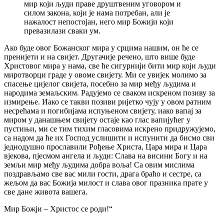
мир који људи праве друштвеним уговором и
силом закона, који је нама потребан, али је
нажалост непостојан, него мир Божији који
превазилази сваки ум.
Ако буде овог Божанског мира у срцима нашим, он ће се
пренијети и на свијет. Другачије речено, што више буде
Христовог мира у нама, све ће сигурнији бити мир који људи
миротворци граде у овоме свијету. Ми се увијек молимо за
спасење цијелог свијета, посебно за мир међу људима и
народима земаљским. Радујемо се сваком искреном позиву за
измирење. Иако се такви позиви ријетко чују у овом ратним
несрећама и погибијама испуњеном свијету, иако вапај за
миром у данашњем свијету остаје као глас вапијућег у
пустињи, ми се тим тихим гласовима искрено придружујемо,
са надом да ће их Господ услишити и испунити да бисмо сви
једнодушно прославили Рођење Христа, Цара мира и Цара
вјекова, пјесмом ангела и људи: Слава на висини Богу и на
земљи мир међу људима добра воља! Са овим мислима
поздрављамо све вас мили гости, драга браћо и сестре, са
жељом да вас Божија милост и слава овог празника прате у
све дане живота вашега.
Мир Божји – Христос се роди!“