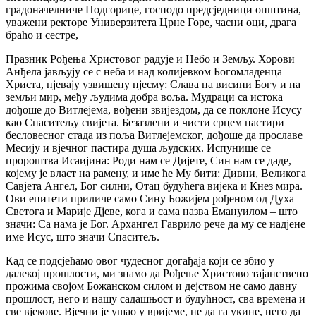
градоначелниче Подгорице, господо предсједници општина,
уважени ректоре Универзитета Црне Горе, часни оци, драга
браћо и сестре,
Празник Рођења Христовог радује и Небо и Земљу. Хорови
Анђела јављују се с неба и над колијевком Богомладенца
Христа, пјевају узвишену пјесму: Слава на висини Богу и на
земљи мир, међу људима добра воља. Мудраци са истока
дођоше до Витлејема, вођени звијездом, да се поклоне Исусу
као Спаситељу свијета. Безазлени и чисти срцем пастири
бесловесног стада из поља Витлејемског, дођоше да прославе
Месију и вјечног пастира душа људских. Испунише се
пророштва Исаијина: Роди нам се Дијете, Син нам се даде,
којему је власт на рамену, и име ће Му бити: Дивни, Великога
Савјета Ангел, Бог силни, Отац будућега вијека и Кнез мира.
Ови епитети приличе само Сину Божијем рођеном од Духа
Светога и Марије Дјеве, кога и сама назва Емануилом – што
значи: Са нама је Бог. Архангел Гаврило рече да му се надјене
име Исус, што значи Спаситељ.
Кад се подсјећамо овог чудесног догађаја који се збио у
далекој прошлости, ми знамо да Рођење Христово тајанствено
прожима својом Божанском силом и дејством не само давну
прошлост, него и нашу садашњост и будућност, сва времена и
све вјекове. Вјечни је ушао у вријеме, не да га укине, него да