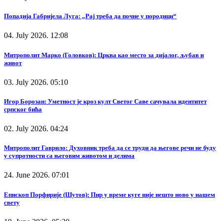
Попадија Габријела Луга: „Рај треба да почне у породици“
04. July 2026. 12:08
Митрополит Марко (Головков): Црква као место за дијалог, љубав и
живот
03. July 2026. 05:10
Игор Борозан: Уметност је кроз култ Светог Саве сачувала идентитет
српског бића
02. July 2026. 04:24
Митрополит Гаврило: Духовник треба да се труди да његове речи не буду
у супротности са његовим животом и делима
24. June 2026. 07:01
Епископ Порфирије (Шутов): Пир у време куге није нешто ново у нашем
свету