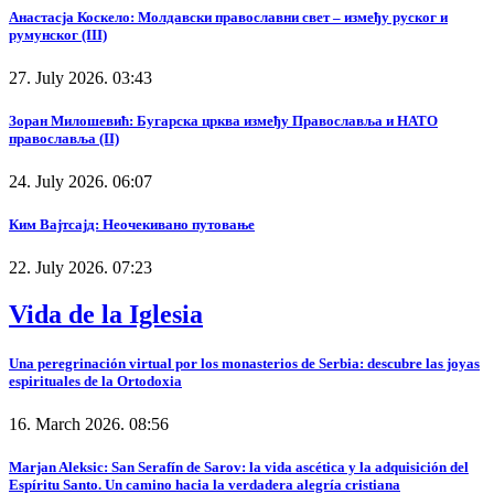
Анастасја Коскело: Молдавски православни свет – између руског и
румунског (III)
27. July 2026. 03:43
Зоран Милошевић: Бугарска црква између Православља и НАТО
православља (II)
24. July 2026. 06:07
Ким Вајтсајд: Неочекивано путовање
22. July 2026. 07:23
Vida de la Iglesia
Una peregrinación virtual por los monasterios de Serbia: descubre las joyas
espirituales de la Ortodoxia
16. March 2026. 08:56
Marjan Aleksic: San Serafín de Sarov: la vida ascética y la adquisición del
Espíritu Santo. Un camino hacia la verdadera alegría cristiana