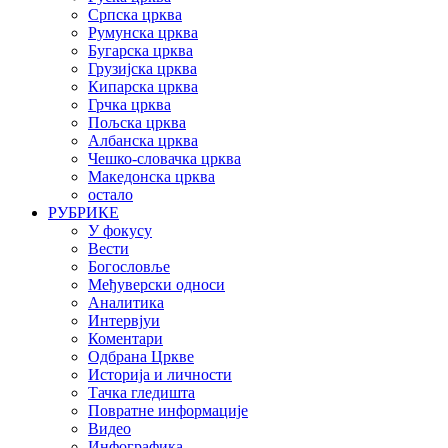
Српска црква
Румунска црква
Бугарска црква
Грузијска црква
Кипарска црква
Грчка црква
Пољска црква
Албанска црква
Чешко-словачка црква
Македонска црква
остало
РУБРИКЕ
У фокусу
Вести
Богословље
Међуверски односи
Аналитика
Интервјуи
Коментари
Одбрана Цркве
Историја и личности
Тачка гледишта
Повратне информације
Видео
Инфографика