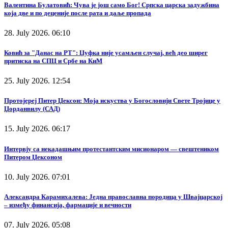
Валентина Булатовић: Чува је још само Бог! Српска царска задужбина
која две и по деценије после рата и даље пропада
28. July 2026. 06:10
Ковић за "Данас на РТ": Џуфка није усамљен случај, већ део ширег
притиска на СПЦ и Србе на КиМ
25. July 2026. 12:54
Протојереј Питер Џексон: Моја искуства у Богословији Свете Тројице у
Џорданвилу (САД)
15. July 2026. 06:17
Интервју са некадашњим протестантским мисионаром — свештеником
Питером Џексоном
10. July 2026. 07:01
Александра Карамихалева: Једна православна породица у Швајцарској
– између финансија, фармације и вечности
07. July 2026. 05:08