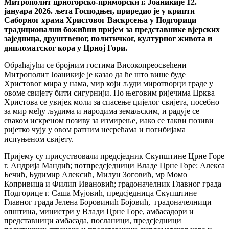
Митрополит црногорско-приморски г. Јоаникије 12.
јануара 2026. љета Господњег, приредио је у крипти
Саборног храма Христовог Васкрсења у Подгорици
традиционални божићни пријем за представнике вјерских
заједница, друштвеног, политичког, културног живота и
дипломатског кора у Црној Гори.
Обраћајући се бројним гостима Високопреосвећени
Митрополит Јоаникије је казао да ће што више буде
Христовог мира у нама, мир који људи миротворци граде у
овоме свијету бити сигурнији. По његовим ријечима Црква
Христова се увијек моли за спасење цијелог свијета, посебно
за мир међу људима и народима земаљским, и радује се
сваком искреном позиву за измирење, иако се такви позиви
ријетко чују у овом ратним несрећама и погибијама
испуњеном свијету.
Пријему су присуствовали предсједник Скупштине Црне Горе
г. Андрија Мандић; потпредсједници Владе Црне Горе: Алекса
Бечић, Будимир Алексић, Милун Зоговић, мр Момо
Копривица и Филип Ивановић; градоначелник Главног града
Подгорице г. Саша Мујовић, предсједница Скупштине
Главног града Јелена Боровинић Бојовић, градоначелници
општина, министри у Влади Црне Горе, амбасадори и
представници амбасада, посланици, предсједници