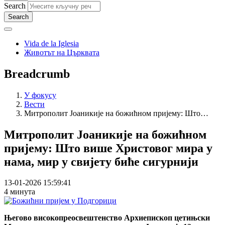
Search
Vida de la Iglesia
Животът на Църквата
Breadcrumb
У фокусу
Вести
Митрополит Јоаникије на божићном пријему: Што…
Митрополит Јоаникије на божићном
пријему: Што више Христовог мира у
нама, мир у свијету биће сигурнији
13-01-2026 15:59:41
4 минута
Његово високопреосвештенство Архиепископ цетињски