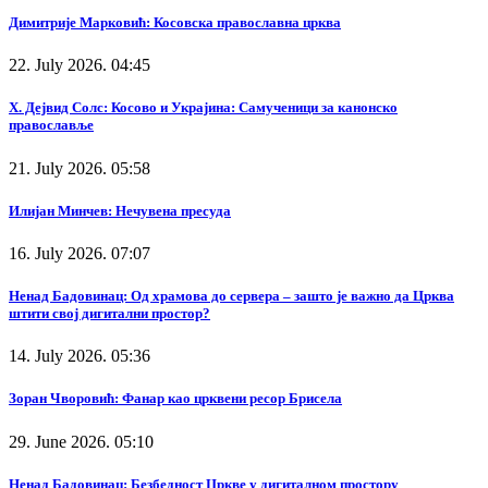
Димитрије Марковић: Косовска православна црква
22. July 2026. 04:45
Х. Дејвид Солс: Косово и Украјина: Самученици за канонско
православље
21. July 2026. 05:58
Илијан Минчев: Нечувена пресуда
16. July 2026. 07:07
Ненад Бадовинац: Од храмова до сервера – зашто је важно да Црква
штити свој дигитални простор?
14. July 2026. 05:36
Зоран Чворовић: Фанар као црквени ресор Брисела
29. June 2026. 05:10
Ненад Бадовинац: Безбедност Цркве у дигиталном простору