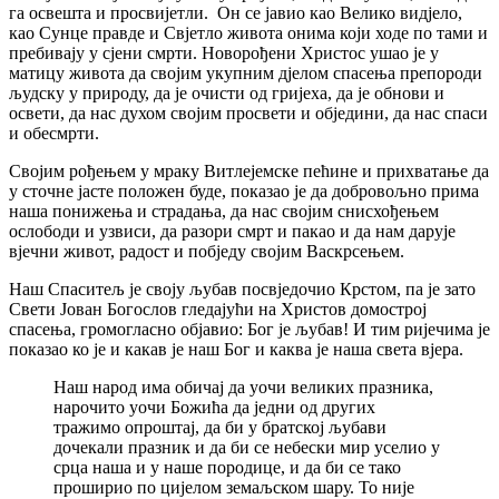
га освешта и просвијетли. Он се јавио као Велико видјело,
као Сунце правде и Свјетло живота онима који ходе по тами и
пребивају у сјени смрти. Новорођени Христос ушао је у
матицу живота да својим укупним дјелом спасења препороди
људску у природу, да је очисти од гријеха, да је обнови и
освети, да нас духом својим просвети и обједини, да нас спаси
и обесмрти.
Својим рођењем у мраку Витлејемске пећине и прихватање да
у сточне јасте положен буде, показао је да добровољно прима
наша понижења и страдања, да нас својим снисхођењем
ослободи и узвиси, да разори смрт и пакао и да нам дарује
вјечни живот, радост и побједу својим Васкрсењем.
Наш Спаситељ је своју љубав посвједочио Крстом, па је зато
Свети Јован Богослов гледајући на Христов домострој
спасења, громогласно објавио: Бог је љубав! И тим ријечима је
показао ко је и какав је наш Бог и каква је наша света вјера.
Наш народ има обичај да уочи великих празника,
нарочито уочи Божића да једни од других
тражимо опроштај, да би у братској љубави
дочекали празник и да би се небески мир уселио у
срца наша и у наше породице, и да би се тако
проширио по цијелом земаљском шару. То није