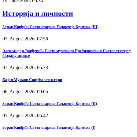
19. June 2026. 05:30
Историја и личности
Зоран Кинђић: Света старица Галактија Критска (III)
07. August 2026. 07:56
Александар Ђорђевић: Свети мученици Пребиловачки: Светлост вере у
бездану мржње
07. August 2026. 06:33
Бојан Муњин: Свијећа ипак гори
06. August 2026. 09:05
Зоран Кинђић: Света старица Галактија Критска (II)
05. August 2026. 06:42
Зоран Кинђић: Света старица Галактија Критска (I)