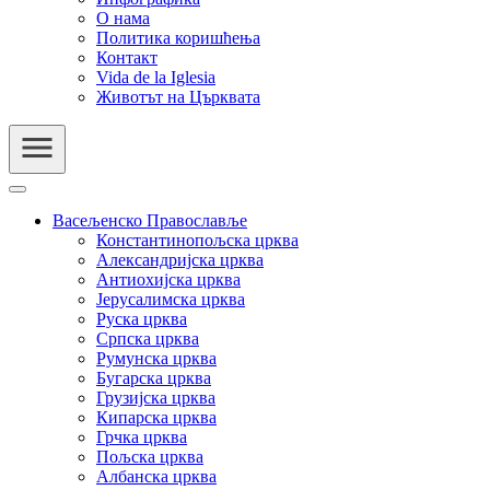
О нама
Политика коришћења
Контакт
Vida de la Iglesia
Животът на Църквата
Васељенско Православље
Константинопољска црква
Александријска црква
Антиохијска црква
Јерусалимска црква
Руска црква
Српска црква
Румунска црква
Бугарска црква
Грузијска црква
Кипарска црква
Грчка црква
Пољска црква
Албанска црква