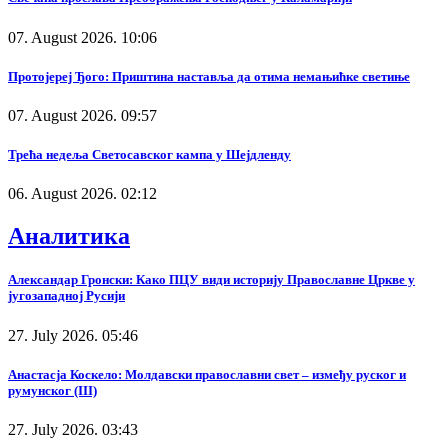
07. August 2026. 10:06
Протојереј Ђого: Приштина наставља да отима немањићке светиње
07. August 2026. 09:57
Трећа недеља Светосавског кампа у Шејдленду
06. August 2026. 02:12
Аналитика
Александар Гронски: Како ПЦУ види историју Православне Цркве у
југозападној Русији
27. July 2026. 05:46
Анастасја Коскело: Молдавски православни свет – између руског и
румунског (III)
27. July 2026. 03:43