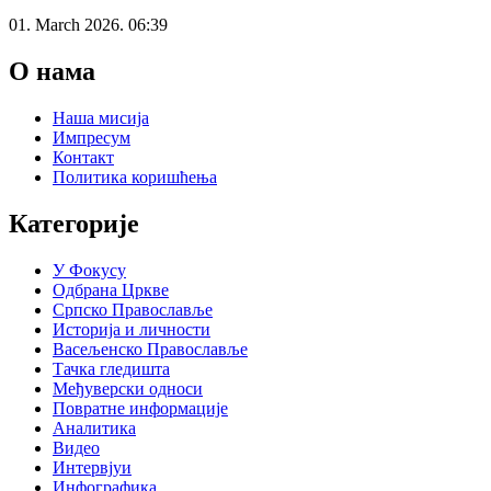
01. March 2026. 06:39
О нама
Наша мисија
Импресум
Контакт
Политика коришћења
Категорије
У Фокусу
Одбрана Цркве
Српско Православље
Историја и личности
Васељенско Православље
Тачка гледишта
Међуверски односи
Повратне информације
Аналитика
Видео
Интервјуи
Инфографика