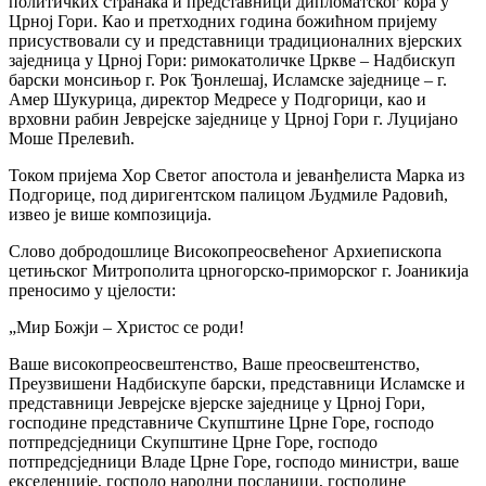
политичких странака и представници дипломатског кора у
Црној Гори. Као и претходних година божићном пријему
присуствовали су и представници традиционалних вјерских
заједница у Црној Гори: римокатоличке Цркве – Надбискуп
барски монсињор г. Рок Ђонлешај, Исламске заједнице – г.
Амер Шукурица, директор Медресе у Подгорици, као и
врховни рабин Јеврејске заједнице у Црној Гори г. Луцијано
Моше Прелевић.
Током пријема Хор Светог апостола и јеванђелиста Марка из
Подгорице, под диригентском палицом Људмиле Радовић,
извео је више композиција.
Слово добродошлице Високопреосвећеног Архиепископа
цетињског Митрополита црногорско-приморског г. Јоаникија
преносимо у цјелости:
„Мир Божји – Христос се роди!
Ваше високопреосвештенство, Ваше преосвештенство,
Преузвишени Надбискупе барски, представници Исламске и
представници Јеврејске вјерске заједнице у Црној Гори,
господине представниче Скупштине Црне Горе, господо
потпредсједници Скупштине Црне Горе, господо
потпредсједници Владе Црне Горе, господо министри, ваше
екселенције, господо народни посланици, господине