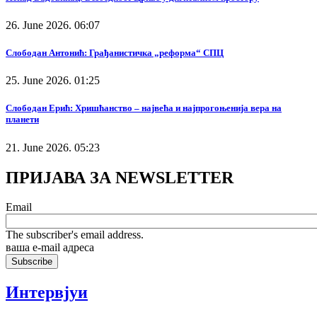
26. June 2026. 06:07
Слободан Антонић: Грађанистичка „реформа“ СПЦ
25. June 2026. 01:25
Слободан Ерић: Хришћанство – највећа и најпрогоњенија вера на
планети
21. June 2026. 05:23
ПРИЈАВА ЗА NEWSLETTER
Email
The subscriber's email address.
ваша е-mail адреса
Интервјуи