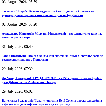
03. August 2026. 05:59
Јасмина С. Ћирић: Велики људи попут Светог деспота Стефана не
припадају само прошлости – они постају мера будућности
02. August 2026. 06:20
Александра Нинковић: Милутин Миланковић – творац научног канона,
човек морала и вере
31. July 2026. 06:40
Зоран Шапоњић: Шта се Србима још спрема на КиМ: У светиње само уз
водиче лиценциране у Приштини
29. July 2026. 07:39
Љубомир Ненадовић: ГРУДА ЗЕМЉЕ – уз 150 година Битке на Вучјем
долу (Митрополит Амфилохије: Беседа)
29. July 2026. 06:02
Валентина Булатовић: Чува је још само Бог! Српска царска задужбина
која две и по деценије после рата и даље пропада