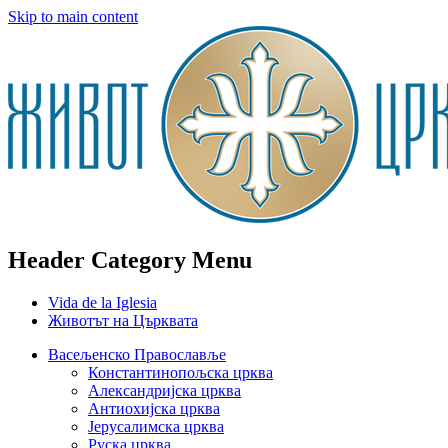
Skip to main content
Header Category Menu
Vida de la Iglesia
Животът на Църквата
Васељенско Православље
Константинопољска црква
Александријска црква
Антиохијска црква
Јерусалимска црква
Руска црква