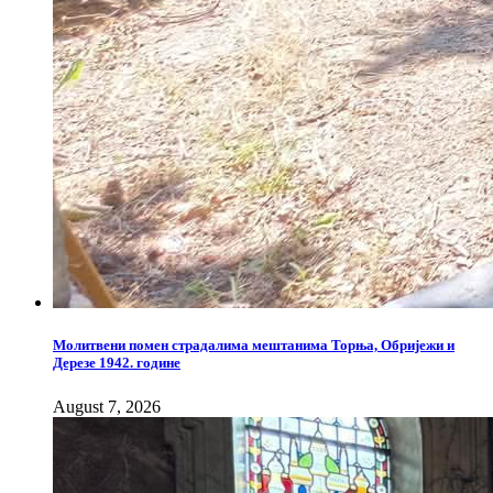
Молитвени помен страдалима мештанима Торња, Обријежи и
Дерезе 1942. године
August 7, 2026