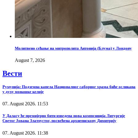
Молитвено сећање на митрополита Антонија (Блума) у Лондону
August 7, 2026
Вести
Румунија: Подземна капела Националног саборног храма биће осликана
у духу монашке келије
07. August 2026. 11:53
У Даласу ће премијерно бити изведена нова композиција Литургије
Светог Јована Златоустог, посвећена архиепископу Димитрију
07. August 2026. 11:38