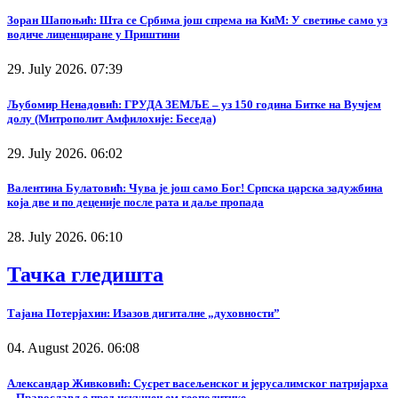
Зоран Шапоњић: Шта се Србима још спрема на КиМ: У светиње само уз
водиче лиценциране у Приштини
29. July 2026. 07:39
Љубомир Ненадовић: ГРУДА ЗЕМЉЕ – уз 150 година Битке на Вучјем
долу (Митрополит Амфилохије: Беседа)
29. July 2026. 06:02
Валентина Булатовић: Чува је још само Бог! Српска царска задужбина
која две и по деценије после рата и даље пропада
28. July 2026. 06:10
Тачка гледишта
Тајана Потерјахин: Изазов дигиталне „духовности”
04. August 2026. 06:08
Александар Живковић: Сусрет васељенског и јерусалимског патријарха
– Православље пред искушењем геополитике