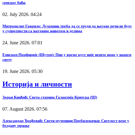
српског бића
02. July 2026. 04:24
Митрополит Гаврило: Духовник треба да се труди да његове речи не буду
у супротности са његовим животом и делима
24. June 2026. 07:01
Епископ Порфирије (Шутов): Пир у време куге није нешто ново у нашем
свету
19. June 2026. 05:30
Историја и личности
Зоран Кинђић: Света старица Галактија Критска (III)
07. August 2026. 07:56
Александар Ђорђевић: Свети мученици Пребиловачки: Светлост вере у
бездану мржње