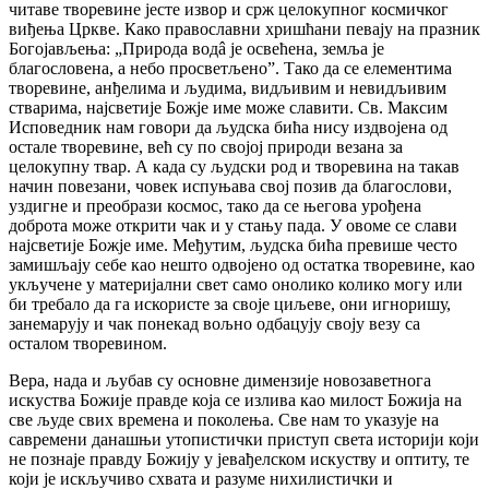
читаве творевине јесте извор и срж целокупног космичког
виђења Цркве. Како православни хришћани певају на празник
Богојављења: „Природа водâ је освећена, земља је
благословена, а небо просветљено”. Тако да се елементима
творевине, анђелима и људима, видљивим и невидљивим
стварима, најсветије Божје име може славити. Св. Максим
Исповедник нам говори да људска бића нису издвојена од
остале творевине, већ су по својој природи везана за
целокупну твар. А када су људски род и творевина на такав
начин повезани, човек испуњава свој позив да благослови,
уздигне и преобрази космос, тако да се његова урођена
доброта може открити чак и у стању пада. У овоме се слави
најсветије Божје име. Међутим, људска бића превише често
замишљају себе као нешто одвојено од остатка творевине, као
укључене у материјални свет само онолико колико могу или
би требало да га искористе за своје циљеве, они игноришу,
занемарују и чак понекад вољно одбацују своју везу са
осталом творевином.
Вера, нада и љубав су основне димензије новозаветнога
искуства Божије правде која се излива као милост Божија на
све људе свих времена и поколења. Све нам то указује на
савремени данашњи утопистички приступ света историји који
не познаје правду Божију у јевађелском искуству и оптиту, те
који је искључиво схвата и разуме нихилистички и