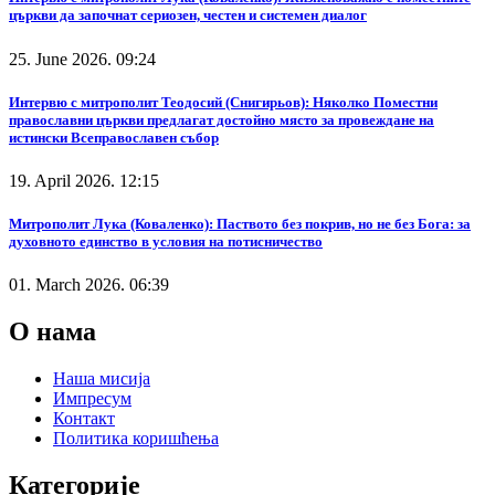
църкви да започнат сериозен, честен и системен диалог
25. June 2026. 09:24
Интервю с митрополит Теодосий (Снигирьов): Няколко Поместни
православни църкви предлагат достойно място за провеждане на
истински Всеправославен събор
19. April 2026. 12:15
Митрополит Лука (Коваленко): Паството без покрив, но не без Бога: за
духовното единство в условия на потисничество
01. March 2026. 06:39
О нама
Наша мисија
Импресум
Контакт
Политика коришћења
Категорије