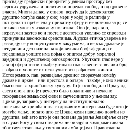
присвајају грађански приоритет у јавном простору без
верских удружења и политички поредак слободан од црквене
власти. Многи данас, у ствари, верују да је демократско
друштво могуће само у оној мери у којој је религија у
потпуности пребачена у приватну сферу и не дозвољава јој се
никаква улога у излагању политике. Ово је, наравно,
неразуман захтев који постаје деспотски уколико се спроводи
принудним законским средствима. Људска етичка уверења не
развијају се у концептуалним вакуумима, а верско држање је
неодвојиви део начина на који велики број заједница и
појединаца уопште има појма о општем добру, моралној
заједници и друштвеној одговорности. Ућуткати глас вере у
јавној сфери значи такође утишати глас савести за велики број
грађана и уопште их искључити из грађанског живота.
Истовремено, пак, раздвајање древног споразума између
државе и цркве – или престола и олтара – такође је био велики
благослов за хришћанску културу. То је ослободило Цркву од
свега онога што је пречесто било поданичко и нечасно
покоравање земаљској сили и саучесништво у њеном злу.
Цркви је, заправо, у интересу да институционално
повезивање хришћанства са државним интересима буде што је
могуће мање, не зато што се Црква жели навелико повући из
друштва, већ зато што је она позвана да јавља Јеванђеље свету
и служи Богу у свим стварима не бивајући компромитована
због саучествовања у световним амбицијама. Православна