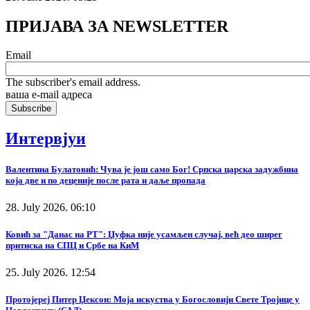
ПРИЈАВА ЗА NEWSLETTER
Email
The subscriber's email address.
ваша е-mail адреса
Интервјуи
Валентина Булатовић: Чува је још само Бог! Српска царска задужбина
која две и по деценије после рата и даље пропада
28. July 2026. 06:10
Ковић за "Данас на РТ": Џуфка није усамљен случај, већ део ширег
притиска на СПЦ и Србе на КиМ
25. July 2026. 12:54
Протојереј Питер Џексон: Моја искуства у Богословији Свете Тројице у