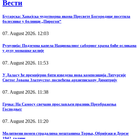
Вести
Бугарска: Хавајска чудотворна икона Пресвете Богородице посетила
болеснике у болници „Пирогов“
07. August 2026. 12:03
Румунија: Подземна капела Националног саборног храма биће осликана
у духу монашке келије
07. August 2026. 11:53
У Даласу ће премијерно бити изведена нова композиција Литургије
Светог Јована Златоустог, посвећена архиепископу Димитрију
07. August 2026. 11:38
Грчка: На Самосу свечано прослављен празник Преображења
Господњег
07. August 2026. 11:20
Молитвени помен страдалима мештанима Торња, Обријежи и Дерезе
1942. године