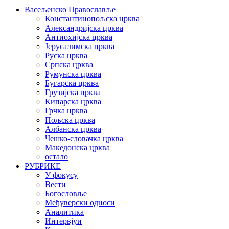
Васељенско Православље
Константинопољска црква
Александријска црква
Антиохијска црква
Јерусалимска црква
Руска црква
Српска црква
Румунска црква
Бугарска црква
Грузијска црква
Кипарска црква
Грчка црква
Пољска црква
Албанска црква
Чешко-словачка црква
Македонска црква
остало
РУБРИКЕ
У фокусу
Вести
Богословље
Међуверски односи
Аналитика
Интервјуи