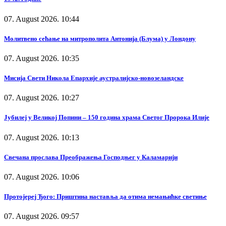
07. August 2026. 10:44
Молитвено сећање на митрополита Антонија (Блума) у Лондону
07. August 2026. 10:35
Мисија Свети Никола Епархије аустралијско-новозеландске
07. August 2026. 10:27
Јубилеј у Великој Попини – 150 година храма Светог Пророка Илије
07. August 2026. 10:13
Свечана прослава Преображења Господњег у Каламарији
07. August 2026. 10:06
Протојереј Ђого: Приштина наставља да отима немањићке светиње
07. August 2026. 09:57