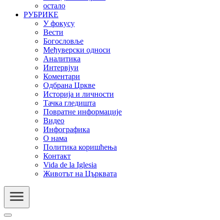
остало
РУБРИКЕ
У фокусу
Вести
Богословље
Међуверски односи
Аналитика
Интервјуи
Коментари
Одбрана Цркве
Историја и личности
Тачка гледишта
Повратне информације
Видео
Инфографика
О нама
Политика коришћења
Контакт
Vida de la Iglesia
Животът на Църквата