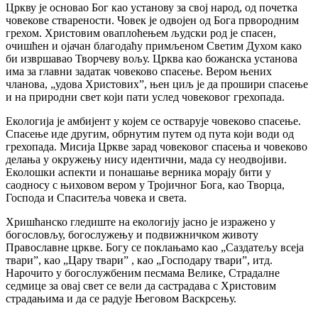
Цркву је основао Бог као установу за свој народ, од почетка
човекове стварености. Човек је одвојен од Бога првородним
грехом. Христовим оваплоћењем људски род је спасен,
очишћен и ојачан благодаћу примљеном Светим Духом како
би извршавао Творчеву вољу. Црква као божанска установа
има за главни задатак човеково спасење. Вером њених
чланова, „удова Христових”, њен циљ је да прошири спасење
и на природни свет који пати услед човековог грехопада.
Екологија је амбијент у којем се остварује човеково спасење.
Спасење иде другим, обрнутим путем од пута који води од
грехопада. Мисија Цркве зарад човековог спасења и човеково
делања у окружењу нису идентични, мада су неодвојиви.
Еколошки аспекти и понашање верника морају бити у
саодносу с њиховом вером у Тројичног Бога, као Творца,
Господа и Спаситеља човека и света.
Хришћанско гледиште на екологију јасно је изражено у
богословљу, богослужењу и подвижничком животу
Православне цркве. Богу се поклањамо као „Саздатељу всеја
твари”, као „Цару твари” , као „Господару твари”, итд.
Нарочито у богослужбеним песмама Велике, Страдалне
седмице за овај свет се вели да састрадава с Христовим
страдањима и да се радује Његовом Васкрсењу.