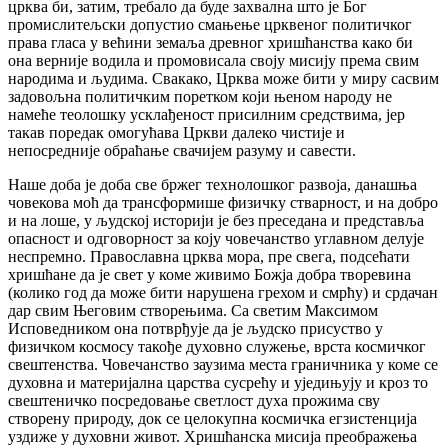
црква би, затим, требало да буде захвална што је Бог
промислитељски допустио смањење црквеног политичког
права гласа у већини земаља древног хришћанства како би
она верније водила и промовисала своју мисију према свим
народима и људима. Свакако, Црква може бити у миру сасвим
задовољна политичким поретком који њеном народу не
намеће теолошку усклађеност присилним средствима, јер
такав поредак омогућава Цркви далеко чистије и
непосредније обраћање свачијем разуму и савести.
Наше доба је доба све бржег технолошког развоја, данашња
човекова моћ да трансформише физичку стварност, и на добро
и на лоше, у људској историји је без преседана и представља
опасност и одговорност за коју човечанство углавном делује
неспремно. Православна црква мора, пре свега, подсећати
хришћане да је свет у коме живимо Божја добра творевина
(колико год да може бити нарушена грехом и смрћу) и срдачан
дар свим Његовим створењима. Са светим Максимом
Исповедником она потврђује да је људско присуство у
физичком космосу такође духовно служење, врста космичког
свештенства. Човечанство заузима места граничника у коме се
духовна и материјална царства сусрећу и уједињују и кроз то
свештеничко посредовање светлост духа прожима сву
створену природу, док се целокупна космичка егзистенција
уздиже у духовни живот. Хришћанска мисија преображења