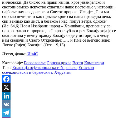
ничеовски. Да бисмо на прави начин, кроз јеванђелско и
светописамско искуство схватили наше постојање у историји,
најбоље нам сведоче речи Светог пророка Исаије: „Сви ми
смо као нечисти и као прљаве крпе сва наша праведна дела;
сви венимо као лист, а безакоња нас, попут ветра, односе”.
(Ис. 64,6) Нови Изабрани народ – Хришћани, препознају се,
не кроз закон и пророке, већ кроз љубав и реч Божију која је се
оваплотила у вечну правду Божију овде у историји, о чему
нам сведочи и Свето Откровење: „… и Име се његово зове:
Логос (Ријеч) Божији” (Отк. 19,13).
Извор, фото
:
Ин4С
Категорије:
Богословље
Српска црква
Вести
Коментари
Тагс:
Епархија осјечкопољска и барањска
Епископ
осечкопољски и барањски г. Херувим
Facebook
X
LinkedIn
VK