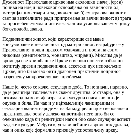
Духовност Православне цркве има еколошки значај, јер: а)
почива на идеји човековог ослобађања од зависности од
материјалних ствари и задовољстава; б) сматра овај живот и
свет за вежбалиште ради припремања за вечни живот; в) трага
за просвећењем ума и интелектуалним усавршавањем у циљу
богоуподобљавања.
Подвижнички живот, који карактерише све мање
конзумирање и независност од материјалног, изграђује се у
Православној цркви праксом уздржања и поста на свим
нивоима (свештенство, монаштво, мирјани). Мислим да је
време да све хришћанске Цркве и вероисповести озбиљно
испитају древни подвижнички, аскетски дух неподељене
Цркве, што би могао бити драгоцен практични допринос
разрешењу микроеколошког проблема.
Наше је, често се каже, секуларно доба. То не значи, наравно,
да је религија избледела из сваког друштва. У ствари, она у
некима од њих остаје изразита културна снага као што је
одувек и била. Па чак и у најтемељније лаицираним и
секуларизованим народима на Западу, религијско веровање и
практиковање остају далеко животнији него што би се
очекивало када би религијски нагон био само случајни аспект
људске културе. Међутим, устави већине савремених држава,
чак и оних које формално признају успостављену цркву,