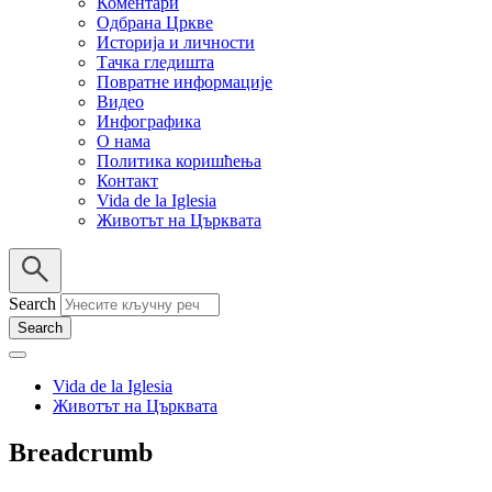
Коментари
Одбрана Цркве
Историја и личности
Тачка гледишта
Повратне информације
Видео
Инфографика
О нама
Политика коришћења
Контакт
Vida de la Iglesia
Животът на Църквата
Search
Vida de la Iglesia
Животът на Църквата
Breadcrumb