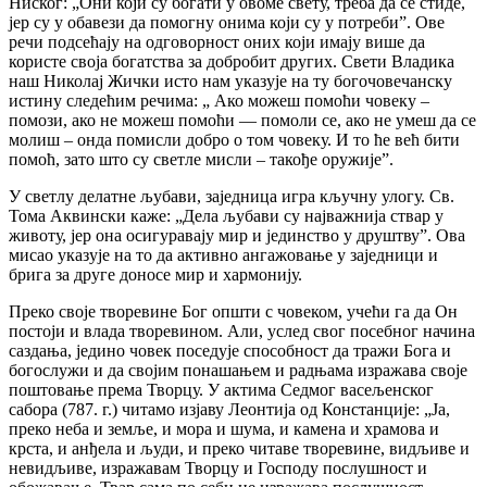
Ниског: „Они који су богати у овоме свету, треба да се стиде,
јер су у обавези да помогну онима који су у потреби”. Ове
речи подсећају на одговорност оних који имају више да
користе своја богатства за добробит других. Свети Владика
наш Николај Жички исто нам указује на ту богочовечанску
истину следећим речима: „ Ако можеш помоћи човеку –
помози, ако не можеш помоћи — помоли се, ако не умеш да се
молиш – онда помисли добро о том човеку. И то ће већ бити
помоћ, зато што су светле мисли – такође оружије”.
У светлу делатне љубави, заједница игра кључну улогу. Св.
Тома Аквински каже: „Дела љубави су најважнија ствар у
животу, јер она осигуравају мир и јединство у друштву”. Ова
мисао указује на то да активно ангажовање у заједници и
брига за друге доносе мир и хармонију.
Преко своје творевине Бог општи с човеком, учећи га да Он
постоји и влада творевином. Али, услед свог посебног начина
саздања, једино човек поседује способност да тражи Бога и
богослужи и да својим понашањем и радњама изражава своје
поштовање према Творцу. У актима Седмог васељенског
сабора (787. г.) читамо изјаву Леонтија од Констанције: „Ја,
преко неба и земље, и мора и шума, и камена и храмова и
крста, и анђела и људи, и преко читаве творевине, видљиве и
невидљиве, изражавам Творцу и Господу послушност и