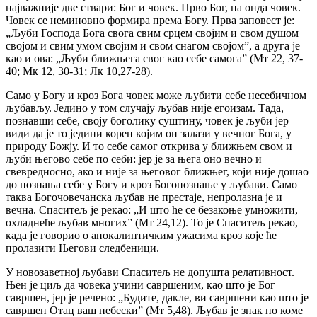
најважније две ствари: Бог и човек. Прво Бог, па онда човек.
Човек се неминовно формира према Богу. Прва заповест је:
„Љуби Господа Бога свога свим срцем својим и свом душом
својом и свим умом својим и свом снагом својом”, а друга је
као и ова: „Љуби ближњега свог као себе самога” (Мт 22, 37-
40; Мк 12, 30-31; Лк 10,27-28).
Само у Богу и кроз Бога човек може љубити себе несебичном
љубављу. Једино у том случају љубав није егоизам. Тада,
познавши себе, своју боголику суштину, човек је љуби јер
види да је то једини корен којим он залази у вечног Бога, у
природу Божју. И то себе самог открива у ближњем свом и
љуби његово себе по себи: јер је за њега оно вечно и
свевредносно, ако и није за његовог ближњег, који није дошао
до познања себе у Богу и кроз Богопознање у љубави. Само
таква Богочовечанска љубав не престаје, непролазна је и
вечна. Спаситељ је рекао: „И што ће се безакоње умножити,
охладнеће љубав многих” (Мт 24,12). То је Спаситељ рекао,
када је говорио о апокалиптичким ужасима кроз које ће
пролазити Његови следбеници.
У новозаветној љубави Спаситељ не допушта релативност.
Њен је циљ да човека учини савршеним, као што је Бог
савршен, јер је речено: „Будите, дакле, ви савршени као што је
савршен Отац ваш небески” (Мт 5,48). Љубав је знак по коме