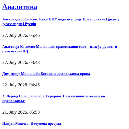
Аналитика
Александар Гронски: Како ПЦУ види историју Православне Цркве у
југозападној Русији
27. July 2026. 05:46
Анастасја Коскело: Молдавски православни свет – између руског и
румунског (III)
27. July 2026. 03:43
Димитрије Марковић: Косовска православна црква
22. July 2026. 04:45
Х. Дејвид Солс: Косово и Украјина: Самученици за канонско
православље
21. July 2026. 05:58
Илијан Минчев: Нечувена пресуда