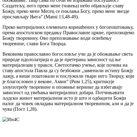
обожавање. Твар сама по себи не изражава послушност
Саздатељу, него преко мене (човека) небо објављује славу
Божју, преко мене Месец се поклања Богу, преко мене звезде
прослављају Њега” (Mansi 13,48-49).
Преко материјалних елемената коришћених у богопоштовању,
према апостолском предању Православне цркве, препознајемо
Божју творевину. Ово препознавање води освећењу
творевине, слави Бога Творца.
Вековима православно богословље учи да је обожавање света
природе идололатрија и да је претерана зависност од ње
материјализам у пракси. Светоотачко учење, које почива на
ставу апостола Павла да су безбожни „заменили истину Божју
лажју, а више поштовали и послужили твари него Творцу, који
је благословен у векове. Амин” (Рим 1,25), критикује
злоупотребу творевине и опомиње вернике да избегавају
зависност од увећања материјалних добара. Потчињавати
људски живот материјалном исто је што и одбацити Божји
налог да човек овладава материјалном творевином, али и да је
чува (Пост 1,28).