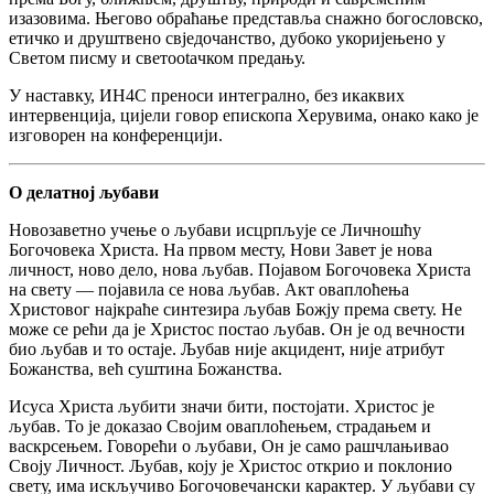
изазовима. Његово обраћање представља снажно богословско,
етичко и друштвено свједочанство, дубоко укоријењено у
Светом писму и светootaчком предању.
У наставку, ИН4С преноси интегрално, без икаквих
интервенција, цијели говор епископа Херувима, онако како је
изговорен на конференцији.
О делатној љубави
Новозаветно учење о љубави исцрпљује се Личношћу
Богочовека Христа. На првом месту, Нови Завет је нова
личност, ново дело, нова љубав. Појавом Богочовека Христа
на свету — појавила се нова љубав. Акт оваплоћења
Христовог најкраће синтезира љубав Божју према свету. Не
може се рећи да је Христос постао љубав. Он је од вечности
био љубав и то остаје. Љубав није акцидент, није атрибут
Божанства, већ суштина Божанства.
Исуса Христа љубити значи бити, постојати. Христос је
љубав. То је доказао Својим оваплоћењем, страдањем и
васкрсењем. Говорећи о љубави, Он је само рашчлањивао
Своју Личност. Љубав, коју је Христос открио и поклонио
свету, има искључиво Богочовечански карактер. У љубави су