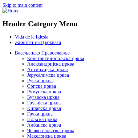
Skip to main content
Header Category Menu
Vida de la Iglesia
Животът на Църквата
Васељенско Православље
Константинопољска црква
Александријска црква
Антиохијска црква
Јерусалимска црква
Руска црква
Српска црква
Румунска црква
Бугарска црква
Грузијска црква
Кипарска црква
Грчка црква
Пољска црква
Албанска црква
Чешко-словачка црква
Македонска црква