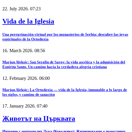
22. July 2026. 07:23
Vida de la Iglesia
Una peregrinación virtual por los monasterios de Serbia: descubre las joyas
espirituales de la Ortodoxia
16. March 2026. 08:56
Marjan Aleksic: San Serafín de Sarov: la vida ascética y la adquisición del
Espíritu Santo. Un camino hacia la verdadera alegría cristiana
12. February 2026. 06:00
Marjan Aleksic: La Ortodoxia — vida de la Iglesia, inmutable a lo largo de
los siglos, y camino de sanación
17. January 2026. 07:40
Животът на Църквата
Интервю с митрополит Лука (Коваленко): Жизненоважно е поместните