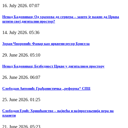
16. July 2026. 07:07
Ненад Бадовинац: Од храмова до сервера – зашто је важно да Црква
штити свој дигитални простор?
14. July 2026. 05:36
Зоран Чворовић: Фанар као црквени ресор Брисела
29. June 2026. 05:10
Ненад Бадовинац: Безбедност Цркве у дигиталном простору
26. June 2026. 06:07
Слободан Антонић: Грађанистичка „реформа“ СПЦ
25. June 2026. 01:25
Слободан Ерић: Хришћанство – највећа и најпрогоњенија вера на
планети
21. June 2026. 05:23