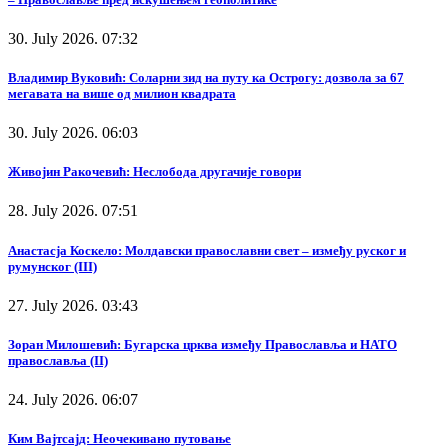
30. July 2026. 07:32
Владимир Вуковић: Соларни зид на путу ка Острогу: дозвола за 67
мегавата на више од милион квадрата
30. July 2026. 06:03
Живојин Ракочевић: Неслобода другачије говори
28. July 2026. 07:51
Анастасја Коскело: Молдавски православни свет – између руског и
румунског (III)
27. July 2026. 03:43
Зоран Милошевић: Бугарска црква између Православља и НАТО
православља (II)
24. July 2026. 06:07
Ким Вајтсајд: Неочекивано путовање