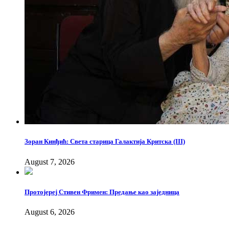
Зоран Кинђић: Света старица Галактија Критска (III)
August 7, 2026
Протојереј Стивен Фримен: Предање као заједница
August 6, 2026