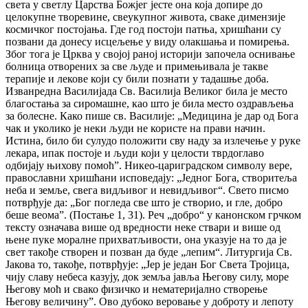
света у светлу Царства Божјег јесте она која допире до
целокупне творевине, свеукупног живота, сваке димензије
космичког постојања. Где год постоји патња, хришћани су
позвани да донесу исцељење у виду олакшања и помирења.
Због тога је Црква у својој раној историји започела оснивање
болница отворених за све људе и примењивала је такве
терапије и лекове који су били познати у тадашње доба.
Изванредна Василијада Св. Василија Великог била је место
благостања за сиромашне, као што је била место оздрављења
за болесне. Како пише св. Василије: „Медицина је дар од Бога
чак и уколико је неки људи не користе на прави начин.
Истина, било би сулудо положити сву наду за излечење у руке
лекара, ипак постоје и људи који у целости тврдоглаво
одбијају њихову помоћ”. Никео-цариградском символу вере,
православни хришћани исповедају: „Једног Бога, створитеља
неба и земље, свега видљивог и невидљивог“. Свето писмо
потврђује да: „Бог погледа све што је створио, и гле, добро
беше веома”. (Постање 1, 31). Реч „добро“ у канонском грчком
тексту означава више од вредности неке ствари и више од
њене пуке моралне прихватљивости, она указује на то да је
свет такође створен и позван да буде „лепим“. Литургија Св.
Јакова то, такође, потврђује: „Јер је један Бог Света Тројица,
чију славу небеса казују, док земља јавља Његову силу, море
Његову моћ и свако физичко и нематеријално створење
Његову величину”. Ово дубоко веровање у доброту и лепоту