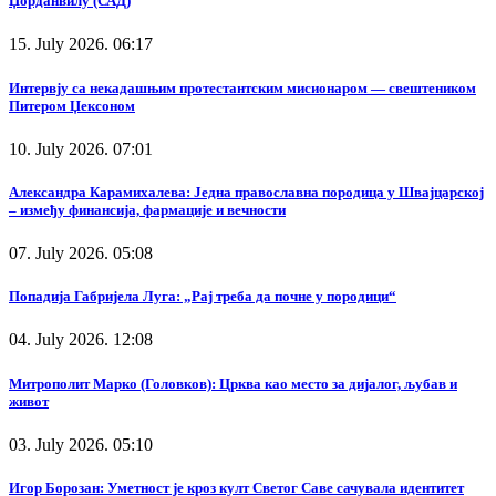
Џорданвилу (САД)
15. July 2026. 06:17
Интервју са некадашњим протестантским мисионаром — свештеником
Питером Џексоном
10. July 2026. 07:01
Александра Карамихалева: Једна православна породица у Швајцарској
– између финансија, фармације и вечности
07. July 2026. 05:08
Попадија Габријела Луга: „Рај треба да почне у породици“
04. July 2026. 12:08
Митрополит Марко (Головков): Црква као место за дијалог, љубав и
живот
03. July 2026. 05:10
Игор Борозан: Уметност је кроз култ Светог Саве сачувала идентитет