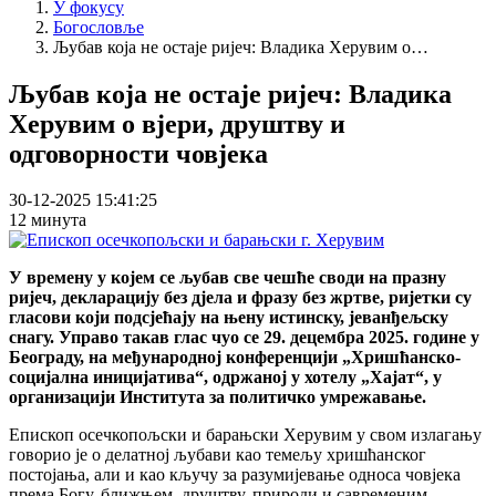
У фокусу
Богословље
Љубав која не остаје ријеч: Владика Херувим о…
Љубав која не остаје ријеч: Владика
Херувим о вјери, друштву и
одговорности човјека
30-12-2025 15:41:25
12 минута
У времену у којем се љубав све чешће своди на празну
ријеч, декларацију без дјела и фразу без жртве, ријетки су
гласови који подсјећају на њену истинску, јеванђељску
снагу. Управо такав глас чуо се 29. децембра 2025. године у
Београду, на међународној конференцији „Хришћанско-
социјална иницијатива“, одржаној у хотелу „Хајат“, у
организацији Института за политичко умрежавање.
Епископ осечкопољски и барањски Херувим у свом излагању
говорио је о делатној љубави као темељу хришћанског
постојања, али и као кључу за разумијевање односа човјека
према Богу, ближњем, друштву, природи и савременим