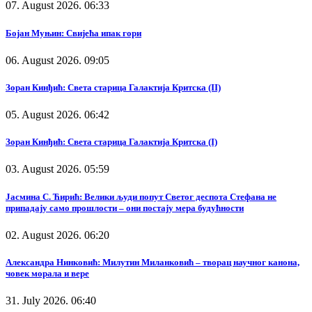
07. August 2026. 06:33
Бојан Муњин: Свијећа ипак гори
06. August 2026. 09:05
Зоран Кинђић: Света старица Галактија Критска (II)
05. August 2026. 06:42
Зоран Кинђић: Света старица Галактија Критска (I)
03. August 2026. 05:59
Јасмина С. Ћирић: Велики људи попут Светог деспота Стефана не
припадају само прошлости – они постају мера будућности
02. August 2026. 06:20
Александра Нинковић: Милутин Миланковић – творац научног канона,
човек морала и вере
31. July 2026. 06:40