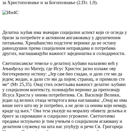
за Христопознање и за Богопознање (2.Пт. 1,9).
Делатна љубав има значајан социјални аспект који се огледа у
бризи за потребите и активном ангажовању у друштвеним
питањима. Хришћанство подстиче вернике да не остану
равнодушни према социјалним неправдама и потребама
других, наглашавајући важност заједништва и солидарности.
Светописамске темеље о делатној љубави налазимо већ у
Јеванђељу по Матеју, где Исус Христос јасно излаже ову
боготкривену истину: „Јер сам био гладан, и дали сте ми да
једем; жедан, и дали сте ми да пијем; странац, и примили сте
ме“ (Мт 25,35). Овај стих осветљава важност делатне љубави
у социјалном контексту, позивајући вернике да препознају
Исуса Христа у онима потребитима. Св. Василије Велики,
један од велиих отаца четвртога века наглашава: „Онај ко има
више него што му је потребно, а не дели са онима који немају,
краде од њих.“ Ова теза указује на моралну обавезу дељења и
бриге за сиромашне и социјално угрожене. Светоотачко
предање испуњено је тим учењем о социјалном агажману и
делатном служењу на шта нас упућују и речи Св. Григорија