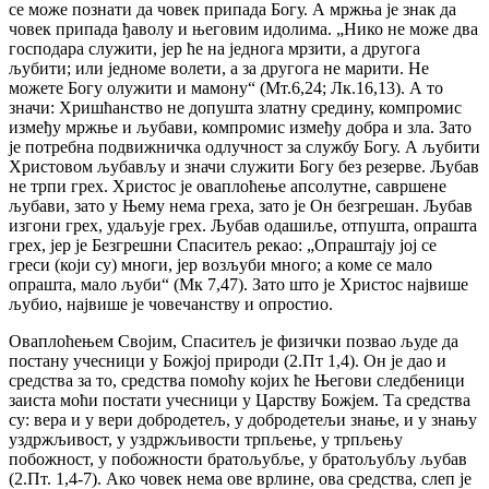
се може познати да човек припада Богу. А мржња је знак да
човек припада ђаволу и његовим идолима. „Нико не може два
господара служити, јер ће на једнога мрзити, а другога
љубити; или једноме волети, а за другога не марити. Не
можете Богу олужити и мамону“ (Мт.6,24; Лк.16,13). А то
значи: Хришћанство не допушта златну средину, компромис
између мржње и љубави, компромис између добра и зла. Зато
је потребна подвижничка одлучност за службу Богу. А љубити
Христовом љубављу и значи служити Богу без резерве. Љубав
не трпи грех. Христос је оваплоћење апсолутне, савршене
љубави, зато у Њему нема греха, зато је Он безгрешан. Љубав
изгони грех, удаљује грех. Љубав одашиље, отпушта, опрашта
грех, јер је Безгрешни Спаситељ рекао: „Опраштају јој се
греси (који су) многи, јер возљуби много; а коме се мало
опрашта, мало љуби“ (Мк 7,47). Зато што је Христос највише
љубио, највише је човечанству и опростио.
Оваплоћењем Својим, Спаситељ је физички позвао људе да
постану учесници у Божјој природи (2.Пт 1,4). Он је дао и
средства за то, средства помоћу којих ће Његови следбеници
заиста моћи постати учесници у Царству Божјем. Та средства
су: вера и у вери добродетељ, у добродетељи знање, и у знању
уздржљивост, у уздржљивости трпљење, у трпљењу
побожност, у побожности братољубље, у братољубљу љубав
(2.Пт. 1,4-7). Ако човек нема ове врлине, ова средства, слеп је