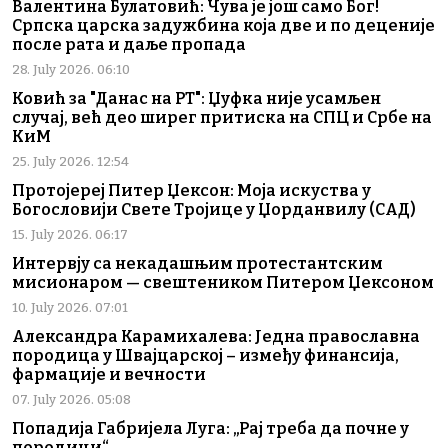
Валентина Булатовић: Чува је још само Бог!
Српска царска задужбина која две и по деценије
после рата и даље пропада
28. July 2026. 06:10
Ковић за "Данас на РТ": Џуфка није усамљен
случај, већ део ширег притиска на СПЦ и Србе на
КиМ
25. July 2026. 12:54
Протојереј Питер Џексон: Моја искуства у
Богословији Свете Тројице у Џорданвилу (САД)
15. July 2026. 06:17
Интервју са некадашњим протестантским
мисионаром — свештеником Питером Џексоном
10. July 2026. 07:01
Александра Карамихалева: Једна православна
породица у Швајцарској – између финансија,
фармације и вечности
07. July 2026. 05:08
Попадија Габријела Луга: „Рај треба да почне у
породици“