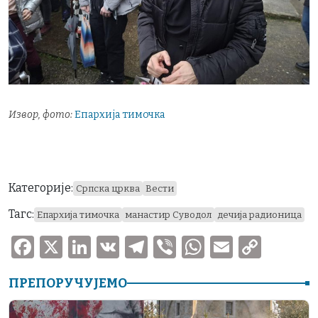
Извор, фото:
Епархија тимочка
Категорије:
Српска црква
Вести
Тагс:
Епархија тимочка
манастир Суводол
дечија радионица
F
X
Li
V
T
V
W
E
C
a
n
K
el
ib
h
m
o
ПРЕПОРУЧУЈЕМО
c
k
e
er
at
ai
p
e
e
gr
s
l
y