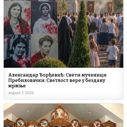
b
dI
a
A
Li
o
n
m
p
n
o
p
k
k
Александар Ђорђевић: Свети мученици
Пребиловачки: Светлост вере у бездану
мржње
August 7, 2026