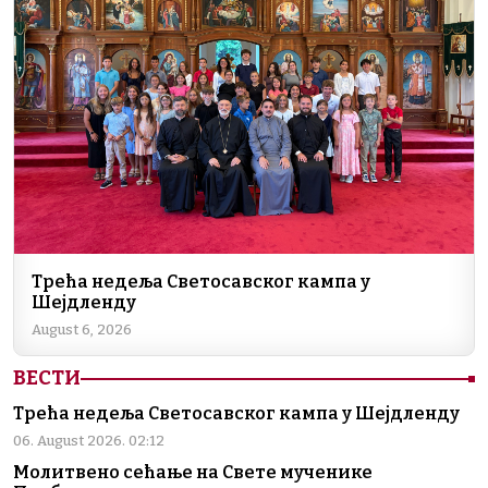
Трећа недеља Светосавског кампа у
Шејдленду
August 6, 2026
ВЕСТИ
Трећа недеља Светосавског кампа у Шејдленду
06. August 2026. 02:12
Молитвено сећање на Свете мученике