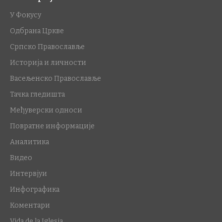
У Фокусу
Одбрана Цркве
Српско Православље
Историја и личности
Васељенско Православље
Тачка гледишта
Међуверски односи
Повратне информације
Аналитика
Видео
Интервјуи
Инфографика
Коментари
Vida de la Iglesia