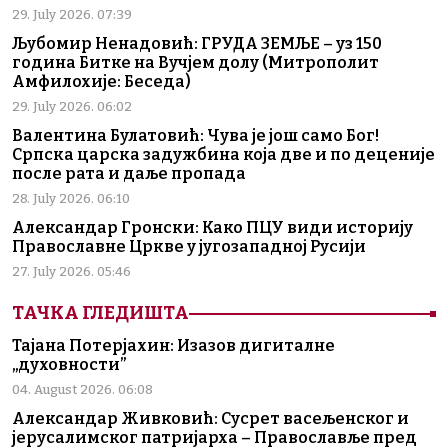
29. July 2026. 07:39
Љубомир Ненадовић: ГРУДА ЗЕМЉЕ – уз 150
година Битке на Вучјем долу (Митрополит
Амфилохије: Беседа)
29. July 2026. 06:02
Валентина Булатовић: Чува је још само Бог!
Српска царска задужбина која две и по деценије
после рата и даље пропада
28. July 2026. 06:10
Александар Гронски: Како ПЦУ види историју
Православне Цркве у југозападној Русији
27. July 2026. 05:46
ТАЧКА ГЛЕДИШТА
Тајана Потерјахин: Изазов дигиталне
„духовности”
04. August 2026. 06:08
Александар Живковић: Сусрет васељенског и
јерусалимског патријарха – Православље пред