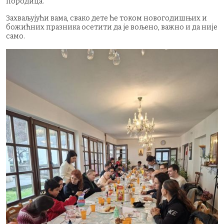
породица.
Захваљујући вама, свако дете ће током новогодишњих и
божићних празника осетити да је вољено, важно и да није
само.