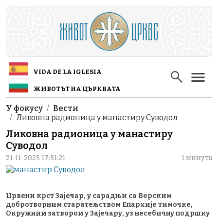
Skip to main content
VIDA DE LA IGLESIA
ЖИВОТЪТ НА ЦЪРКВАТА
Breadcrumb
У фокусу
Вести
Ликовна радионица у манастиру Суводол
Ликовна радионица у манастиру
Суводол
21-11-2025 17:51:21
1 минута
Црвени крст Зајечар, у сарадњи са Верским
добротворним старатељством Епархије тимочке,
Окружним затвором у Зајечару, уз несебичну подршку