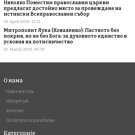
Няколко Поместни православни църкви
предлагат достойно място за провеждане на
истински Всеправославен събор
19. April 2026. 12:15
Митрополит Лука (Коваленко): Паството без
покрив, но не без Бога: за духовното единство в
условия на потисничество
01. March 2026. 06:39
О нама
Наша мисија
Импресум
Контакт
Политика коришћења
Категорије