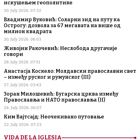
искушењем геополитике
30. July 2026. 07:32
Владимир Вуковић: Соларни зид на путу ка
Острогу: дозвола за 67 мегавата на више од
милион квадрата
30. July 2026. 06:03
Живојин Ракочевић: Неслобода другачије
говори
28. July 2026. 07:51
Анастасја Коскело: Молдавски православни свет
– између руског и румунског (III)
27. July 2026. 03:43
Зоран Милошевић: Бугарска црква између
Православља и НАТО православља (II)
24. July 2026. 06:07
Ким Вајтсајд: Неочекивано путовање
22. July 2026. 07:23
VIDA DE LA IGLESIA