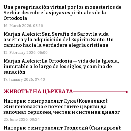
Una peregrinación virtual por los monasterios de
Serbia: descubre las joyas espirituales de la
Ortodoxia
16. March 2026. 08:56
Marjan Aleksic: San Serafín de Sarov: la vida
ascética y la adquisición del Espíritu Santo. Un
camino hacia la verdadera alegría cristiana
12. February 2026. 06:00
Marjan Aleksic: La Ortodoxia — vida de la Iglesia,
inmutable a lo largo de los siglos, y camino de
sanación
17. January 2026. 07:40
ЖИВОТЪТ НА ЦЪРКВАТА
Интервю с митрополит Лука (Коваленко):
Жизненоважно е поместните църкви да
започнат сериозен, честен и системен диалог
25. June 2026. 09:24
Интервю с митрополит Теодосий (Снигирьов):