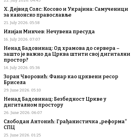
22. July 2026. 04:45
Х. Дејвид Солс: Косово и Украјина: Самученици
за канонско православље
21. July 2026. 05:58
Илијан Минчев: Нечувена пресуда
16. July 2026. 07:07
Ненад Бадовинац: Од храмова до сервера –
зашто је важно да Црква штити свој дигитални
простор?
14. July 2026. 05:36
Зоран Чворовић: Фанар као црквени ресор
Брисела
29. June 2026. 05:10
Ненад Бадовинац: Безбедност Цркве у
дигиталном простору
26. June 2026. 06:07
Слободан Антонић: Грађанистичка „реформа“
СПЦ
25. June 2026. 01:25