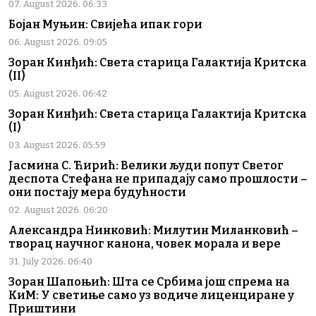
07. August 2026. 06:33
Бојан Муњин: Свијећа ипак гори
06. August 2026. 09:05
Зоран Кинђић: Света старица Галактија Критска
(II)
05. August 2026. 06:42
Зоран Кинђић: Света старица Галактија Критска
(I)
03. August 2026. 05:59
Јасмина С. Ћирић: Велики људи попут Светог
деспота Стефана не припадају само прошлости –
они постају мера будућности
02. August 2026. 06:20
Александра Нинковић: Милутин Миланковић –
творац научног канона, човек морала и вере
31. July 2026. 06:40
Зоран Шапоњић: Шта се Србима још спрема на
КиМ: У светиње само уз водиче лиценциране у
Приштини