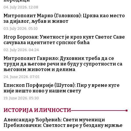
04. July 2026. 12:08
Митрополит Марко (Головков): Црква као место
за дијалог, љубав и живот
03. July 2026. 05:10
Игор Борозан: Уметност је кроз култ Светог Саве
сачувала идентитет српског бића
02. July 2026. 04:24
Митрополит Гаврило: Духовник треба да се
труди да његове речи не буду у супротности са
његовим животом и делима
24. June 2026. 07:01
Епископ Порфирије (Шутов): Пир у време куге
није нешто ново у нашем свету
19. June 2026. 05:30
ИСТОРИЈА И ЛИЧНОСТИ
Александар Ђорђевић: Свети мученици
Пребиловачки: Светлост вере у бездану мржње