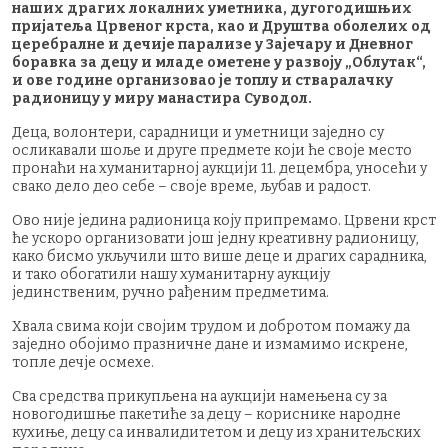
наших драгих локалних уметника, дугогодишњих
пријатеља Црвеног крста, као и Друштва оболелих од
церебралне и дечије парализе у Зајечару и Дневног
боравка за децу и младе ометене у развоју
„
Облутак“,
и ове године организовао је топлу и стваралачку
радионицу у миру манастира Суводол.
Деца, волонтери, сарадници и уметници заједно су
осликавали шоље и друге предмете који ће своје место
пронаћи на хуманитарној аукцији 11. децембра, уносећи у
свако дело део себе
–
своје време, љубав и радост.
Ово није једина радионица коју припремамо. Црвени крст
ће ускоро организовати још једну креативну радионицу,
како бисмо укључили што више деце и драгих сарадника,
и тако обогатили нашу хуманитарну аукцију
јединственим, ручно рађеним предметима.
Хвала свима који својим трудом и добротом помажу да
заједно обојимо празничне дане и измамимо искрене,
топле дечје осмехе.
Сва средства прикупљена на аукцији намењена су за
новогодишње пакетиће за децу
–
кориснике народне
кухиње, децу са инвалидитетом и децу из хранитељских