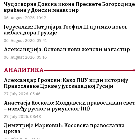
Чудотворна Донска икона Пресвете Богородице
враћена у Донски манастир
06. August 2026. 10:12
Јерусалим: Патријарх Теофил III примио новог
амбасадора Грузије
06. August 2026. 09:41
Александрија: Основан нови женски манастир
06. August 2026. 09:16
АНАЛИТИКА
Александар Гронски: Како ПЦУ види историју
Православне Цркве у југозападној Русији
27. July 2026. 05:46
Анастасја Коскело: Молдавски православни свет
– између руског и румунског (III)
27. July 2026. 03:43
Димитрије Марковић: Косовска православна
црква