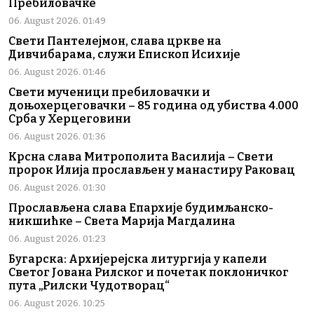
Пребиловачке
06. August 2026. 01:49
Свети Пантелејмон, слава цркве на
Дивчибарама, служи Епископ Исихије
06. August 2026. 01:46
Свети мученици пребиловачки и
доњохерцеговачки – 85 година од убиства 4.000
Срба у Херцеговини
06. August 2026. 01:36
Крсна слава Митрополита Василија – Свети
пророк Илија прослављен у манастиру Раковац
06. August 2026. 01:30
Прослављена слава Епархије будимљанско-
никшићке – Света Марија Магдалина
06. August 2026. 01:23
Бугарска: Архијерејска литургија у капели
Светог Јована Рилског и почетак поклоничког
пута „Рилски Чудотворац“
06. August 2026. 10:25