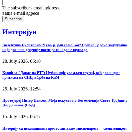
The subscriber's email address.
ваша е-mail адреса
Интервјуи
Валентина Булатовић: Чува је још само Бог! Српска царска задужбина
која две и по деценије после рата и даље пропада
28. July 2026. 06:10
Ковић за "Данас на РТ": Џуфка није усамљен случај, већ део ширег
притиска на СПЦ и Србе на КиМ
25. July 2026. 12:54
Протојереј Питер Џексон: Моја искуства у Богословији Свете Тројице у
Џорданвилу (САД)
15. July 2026. 06:17
Интервју са некадашњим протестантским мисионаром — свештеником