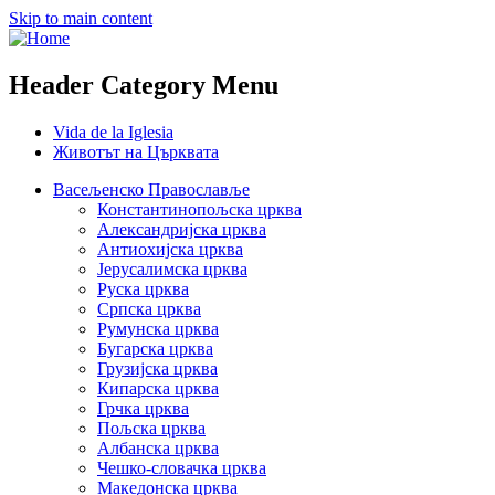
Skip to main content
Header Category Menu
Vida de la Iglesia
Животът на Църквата
Васељенско Православље
Константинопољска црква
Александријска црква
Антиохијска црква
Јерусалимска црква
Руска црква
Српска црква
Румунска црква
Бугарска црква
Грузијска црква
Кипарска црква
Грчка црква
Пољска црква
Албанска црква
Чешко-словачка црква
Македонска црква