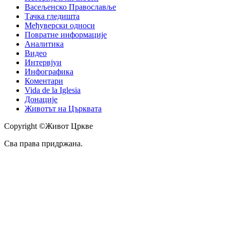
Васељенско Православље
Тачка гледишта
Међуверски односи
Повратне информације
Аналитика
Видео
Интервјуи
Инфографика
Коментари
Vida de la Iglesia
Донације
Животът на Църквата
Copyright ©Живот Цркве
Сва права придржана.