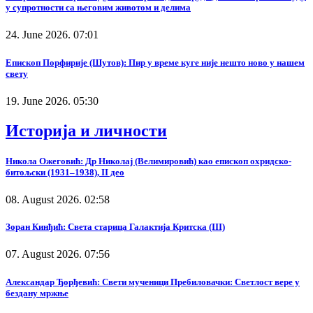
у супротности са његовим животом и делима
24. June 2026. 07:01
Епископ Порфирије (Шутов): Пир у време куге није нешто ново у нашем
свету
19. June 2026. 05:30
Историја и личности
Никола Ожеговић: Др Николај (Велимировић) као епископ охридско-
битољски (1931–1938), II део
08. August 2026. 02:58
Зоран Кинђић: Света старица Галактија Критска (III)
07. August 2026. 07:56
Александар Ђорђевић: Свети мученици Пребиловачки: Светлост вере у
бездану мржње