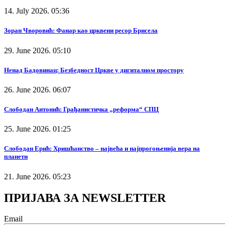
14. July 2026. 05:36
Зоран Чворовић: Фанар као црквени ресор Брисела
29. June 2026. 05:10
Ненад Бадовинац: Безбедност Цркве у дигиталном простору
26. June 2026. 06:07
Слободан Антонић: Грађанистичка „реформа“ СПЦ
25. June 2026. 01:25
Слободан Ерић: Хришћанство – највећа и најпрогоњенија вера на
планети
21. June 2026. 05:23
ПРИЈАВА ЗА NEWSLETTER
Email