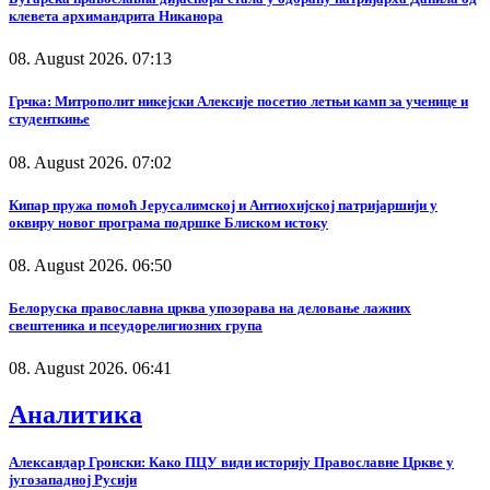
клевета архимандрита Никанора
08. August 2026. 07:13
Грчка: Митрополит никејски Алексије посетио летњи камп за ученице и
студенткиње
08. August 2026. 07:02
Кипар пружа помоћ Јерусалимској и Антиохијској патријаршији у
оквиру новог програма подршке Блиском истоку
08. August 2026. 06:50
Белоруска православна црква упозорава на деловање лажних
свештеника и псеудорелигиозних група
08. August 2026. 06:41
Аналитика
Александар Гронски: Како ПЦУ види историју Православне Цркве у
југозападној Русији