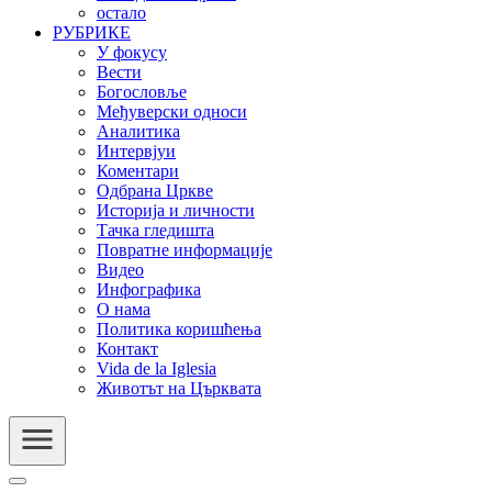
остало
РУБРИКЕ
У фокусу
Вести
Богословље
Међуверски односи
Аналитика
Интервјуи
Коментари
Одбрана Цркве
Историја и личности
Тачка гледишта
Повратне информације
Видео
Инфографика
О нама
Политика коришћења
Контакт
Vida de la Iglesia
Животът на Църквата