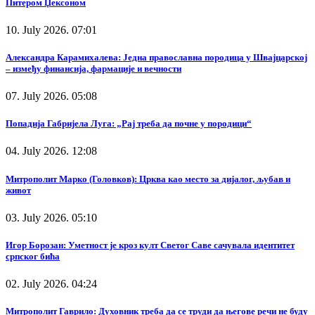
Питером Џексоном
10. July 2026. 07:01
Александра Карамихалева: Једна православна породица у Швајцарској
– између финансија, фармације и вечности
07. July 2026. 05:08
Попадија Габријела Луга: „Рај треба да почне у породици“
04. July 2026. 12:08
Митрополит Марко (Головков): Црква као место за дијалог, љубав и
живот
03. July 2026. 05:10
Игор Борозан: Уметност је кроз култ Светог Саве сачувала идентитет
српског бића
02. July 2026. 04:24
Митрополит Гаврило: Духовник треба да се труди да његове речи не буду