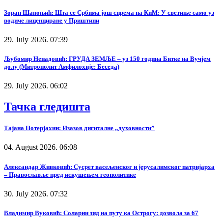
Зоран Шапоњић: Шта се Србима још спрема на КиМ: У светиње само уз
водиче лиценциране у Приштини
29. July 2026. 07:39
Љубомир Ненадовић: ГРУДА ЗЕМЉЕ – уз 150 година Битке на Вучјем
долу (Митрополит Амфилохије: Беседа)
29. July 2026. 06:02
Тачка гледишта
Тајана Потерјахин: Изазов дигиталне „духовности”
04. August 2026. 06:08
Александар Живковић: Сусрет васељенског и јерусалимског патријарха
– Православље пред искушењем геополитике
30. July 2026. 07:32
Владимир Вуковић: Соларни зид на путу ка Острогу: дозвола за 67