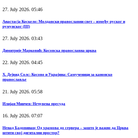
27. July 2026. 05:46
Анастасја Коскело: Молдавски православни свет – између руског и
румунског (III)
27. July 2026. 03:43
Димитрије Марковић: Косовска православна црква
22. July 2026. 04:45
Х. Дејвид Солс: Косово и Украјина: Самученици за канонско
православље
21. July 2026. 05:58
Илијан Минчев: Нечувена пресуда
16. July 2026. 07:07
Ненад Бадовинац: Од храмова до сервера – зашто је важно да Црква
штити свој дигитални простор?