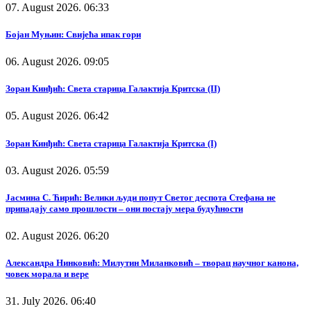
07. August 2026. 06:33
Бојан Муњин: Свијећа ипак гори
06. August 2026. 09:05
Зоран Кинђић: Света старица Галактија Критска (II)
05. August 2026. 06:42
Зоран Кинђић: Света старица Галактија Критска (I)
03. August 2026. 05:59
Јасмина С. Ћирић: Велики људи попут Светог деспота Стефана не
припадају само прошлости – они постају мера будућности
02. August 2026. 06:20
Александра Нинковић: Милутин Миланковић – творац научног канона,
човек морала и вере
31. July 2026. 06:40