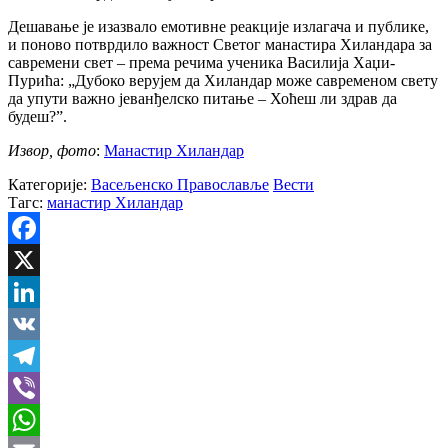
Дешавање је изазвало емотивне реакције излагача и публике,
и поново потврдило важност Светог манастира Хиландара за
савремени свет – према речима ученика Василија Хаџи-
Пурића: „Дубоко верујем да Хиландар може савременом свету
да упути важно јеванђелско питање – Хоћеш ли здрав да
будеш?”.
Извор, фото
:
Манастир Хиландар
Категорије:
Васељенско Православље
Вести
Тагс:
манастир Хиландар
Facebook
X
LinkedIn
VK
Telegram
Viber