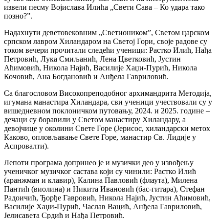
извели песму Војислава Илића „Свети Сава – Ко удара тако
позно?”.
Надахнути деветовековним „Светиоником”, Светом царском
српском лавром Хиландаром на Светој Гори, своје радове су
током вечери прочитали следећи ученици: Растко Илић, Нађа
Петровић, Лука Смиљанић, Лена Цветковић, Јустин
Аћимовић, Никола Најић, Василије Хаџи-Пурић, Никола
Кочовић, Ана Богдановић и Анђела Гавриловић.
Са благословом Високопреподобног архимандрита Методија,
игумана манастира Хиландара, сви ученици учествовали су у
вишедневном поклоничком путовању, 2024. и 2025. године –
дечаци су боравили у Светом манастиру Хиландару, а
девојчице у околини Свете Горе (Јерисос, хиландарски метох
Каково, опловљавање Свете Горе, манастир Св. Лидије у
Аспровалти).
Лепоти програма допринео је и музички део у извођењу
ученичког музичког састава који су чинили: Растко Илић
(аранжман и клавир), Калина Павловић (флаута), Милена
Пантић (виолина) и Никита Ивановић (бас-гитара), Стефан
Радоичић, Ђорђе Гавровић, Никола Најић, Јустин Аћимовић,
Василије Хаџи-Пурић, Часлав Вацић, Анђела Гавриловић,
Јелисавета Срдић и Нађа Петровић.