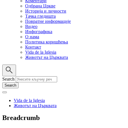
Коментари
Одбрана Цркве
Историја и личности
Тачка гледишта
Повратне информације
Видео
Инфографика
О нама
Политика коришћења
Контакт
Vida de la Iglesia
Животът на Църквата
Search
Vida de la Iglesia
Животът на Църквата
Breadcrumb