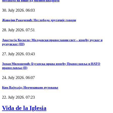
мегавата на више од милион квадрата
30. July 2026. 06:03
Живојин Ракочевић: Неслобода другачије говори
28. July 2026. 07:51
Анастасја Коскело: Молдавски православни свет – између руског и
румунског (III)
27. July 2026. 03:43
Зоран Милошевић: Бугарска црква између Православља и НАТО
православља (II)
24. July 2026. 06:07
Ким Вајтсајд: Неочекивано путовање
22. July 2026. 07:23
Vida de la Iglesia