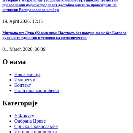
Интервю с митрополит Теодосий (Снигирьов): Няколко Поместни
православни църкви предлагат достойно място за провеждане на
истински Всеправославен събор
19. April 2026. 12:15
Митрополит Лука (Коваленко): Паството без покрив, но не без Бога: за
духовното единство в условия на потисничество
01. March 2026. 06:39
О нама
Наша мисија
Импресум
Контакт
Политика коришћења
Категорије
У Фокусу
Одбрана Цркве
Српско Православље
Историја и личности