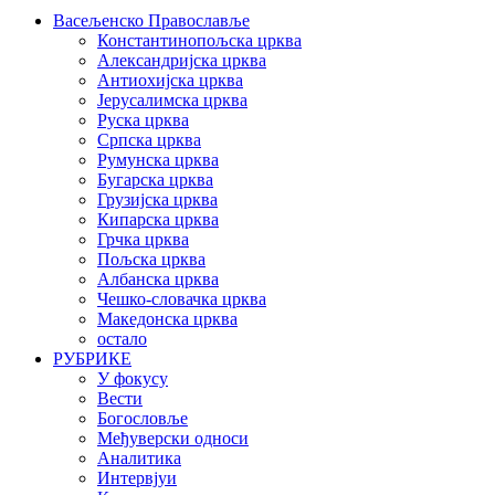
Васељенско Православље
Константинопољска црква
Александријска црква
Антиохијска црква
Јерусалимска црква
Руска црква
Српска црква
Румунска црква
Бугарска црква
Грузијска црква
Кипарска црква
Грчка црква
Пољска црква
Албанска црква
Чешко-словачка црква
Македонска црква
остало
РУБРИКЕ
У фокусу
Вести
Богословље
Међуверски односи
Аналитика
Интервјуи