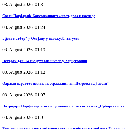
08. August 2026. 01:31
Свети Порфирије Кавсокаливит: живот, дело и наслеђе
08. August 2026. 01:24
„Ђедов сабор“ у Осојану у недељу, 9. августа
08. August 2026. 01:19
Четврти дан Љетне духовне школе у Херцеговини
08. August 2026. 01:12
Одржан парастос невино пострадалим на „Петровачкој цести“
08. August 2026. 01:07
Патријарх Порфирије угостио ученике спортског кампа „Србија те зове”
08. August 2026. 01:01
Бугарска православна дијаспора стала у одбрану патријарха Данила од