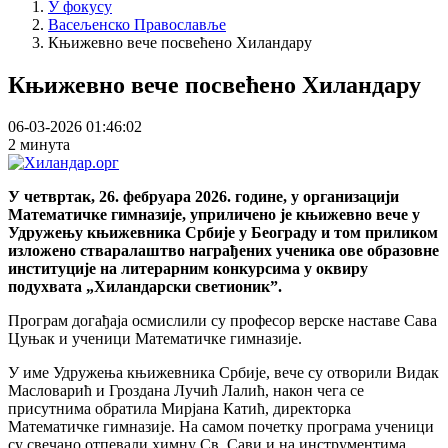
У фокусу
Васељенско Православље
Књижевно вече посвећено Хиландару
Књижевно вече посвећено Хиландару
06-03-2026 01:46:02
2 минута
У четвртак, 26. фебруара 2026. године, у организацији
Математичке гимназије, уприличено је књижевно вече у
Удружењу књижевника Србије у Београду и том приликом
изложено стваралаштво награђених ученика ове образовне
институције на литерарним конкурсима у оквиру
подухвата „Хиландарски светионик”.
Програм догађаја осмислили су професор верске наставе Сава
Цуњак и ученици Математичке гимназије.
У име Удружења књижевника Србије, вече су отворили Видак
Масловарић и Гроздана Лучић Лалић, након чега се
присутнима обратила Мирјана Катић, директорка
Математичке гимназије. На самом почетку програма ученици
су свечано отпевали химну Св. Сави и на инструментима