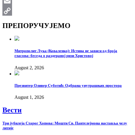
WhatsApp
Email
Copy
ПРЕПОРУЧУЈЕМО
Link
Митрополит Лука (Коваленко): Истина не зависи од броја
гласова: беседа о раздераној ризи Христовој
August 2, 2026
Презвитер Оливер Суботић: Одбрана унутрашњих простора
August 1, 2026
Вести
Три јубилеја Старог Хопова: Мошти Св. Пантелејмона наставља челу
литије