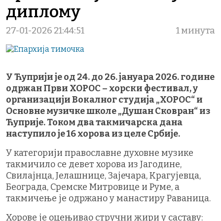
диплому
27-01-2026 21:44:51
1 минута
У Ћуприји је од 24. до 26. јануара 2026. године
одржан Први ХОРОС – хорски фестивал, у
организацији Вокалног студија „ХОРОС“ и
Основне музичке школе „Душан Сковран“ из
Ћуприје. Током два такмичарска дана
наступило је 16 хорова из целе Србије.
У категорији православне духовне музике
такмичило се девет хорова из Јагодине,
Свилајнца, Јелашнице, Зајечара, Крагујевца,
Београда, Сремске Митровице и Руме, а
такмичење је одржано у манастиру Раваница.
Хорове је оцењивао стручни жири у саставу: