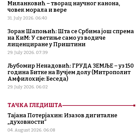
Миланковић – творац научног канона,
човек морала и вере
31. July 2026. 06:40
Зоран Шапоњић: Шта се Србима још спрема
на КиМ: У светиње само уз водиче
лиценциране у Приштини
29. July 2026. 07:39
Љубомир Ненадовић: ГРУДА ЗЕМЉЕ – уз 150
година Битке на Вучјем долу (Митрополит
Амфилохије: Беседа)
29. July 2026. 06:02
ТАЧКА ГЛЕДИШТА
Тајана Потерјахин: Изазов дигиталне
„духовности”
04. August 2026. 06:08