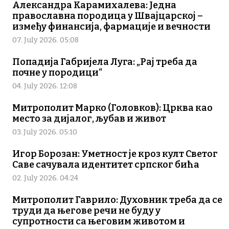
Александра Карамихалева: Једна
православна породица у Швајцарској –
између финансија, фармације и вечности
07. July 2026. 05:08
Попадија Габријела Луга: „Рај треба да
почне у породици“
04. July 2026. 12:08
Митрополит Марко (Головков): Црква као
место за дијалог, љубав и живот
03. July 2026. 05:10
Игор Борозан: Уметност је кроз култ Светог
Саве сачувала идентитет српског бића
02. July 2026. 04:24
Митрополит Гаврило: Духовник треба да се
труди да његове речи не буду у
супротности са његовим животом и