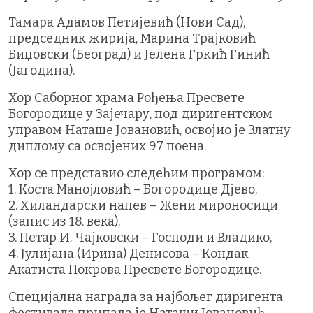
Тамара Адамов Петијевић (Нови Сад),
председник жирија, Марина Трајковић
Биџовски (Београд) и Јелена Гркић Гинић
(Јагодина).
Хор Саборног храма Рођења Пресвете
Богородице у Зајечару, под диригентском
управом Наташе Јовановић, освојио је Златну
диплому са освојених 97 поена.
Хор се представио следећим програмом:
1. Коста Манојловић – Богородице Дјево,
2. Хиландарски напев – Жени мироносици
(запис из 18. века),
3. Петар И. Чајковски – Господи и Владико,
4. Јулијана (Ирина) Денисова – Кондак
Акатиста Покрова Пресвете Богородице.
Специјална награда за најбољег диригента
фестивала припала је Наташи Јовановић,