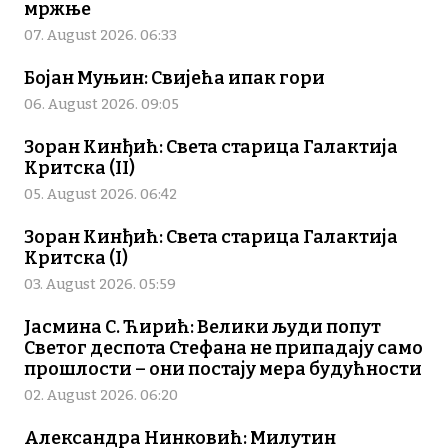
мржње
07. August 2026. 06:33
Бојан Муњин: Свијећа ипак гори
06. August 2026. 09:05
Зоран Кинђић: Света старица Галактија
Критска (II)
05. August 2026. 06:42
Зоран Кинђић: Света старица Галактија
Критска (I)
03. August 2026. 05:59
Јасмина С. Ћирић: Велики људи попут
Светог деспота Стефана не припадају само
прошлости – они постају мера будућности
02. August 2026. 06:20
Александра Нинковић: Милутин