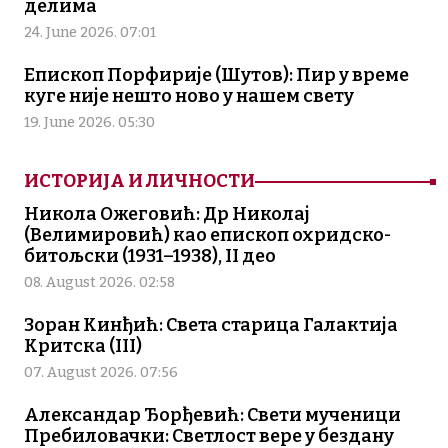
делима
24. June 2026. 07:01
Епископ Порфирије (Шутов): Пир у време
куге није нешто ново у нашем свету
19. June 2026. 05:30
ИСТОРИЈА И ЛИЧНОСТИ
Никола Ожеговић: Др Николај
(Велимировић) као епископ охридско-
битољски (1931–1938), II део
08. August 2026. 02:58
Зоран Кинђић: Света старица Галактија
Критска (III)
07. August 2026. 07:56
Александар Ђорђевић: Свети мученици
Пребиловачки: Светлост вере у бездану