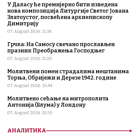
У Даласу ће премијерно бити изведена
нова композиција Литургије Светог Јована
Златоустог, посвећена архиепископу
Димитрију
07. August 2026. 11:38
Грчка: На Самосу свечано прослављен
празник Преображења Господњег
07. August 2026. 11:20
Молитвени помен страдалима мештанима
Торња, Обријежи и Дерезе 1942. године
07. August 2026. 10:44
Молитвено сећање на митрополита
Антонија (Блума) у Лондону
07. August 2026. 10:35
АНАЛИТИКА