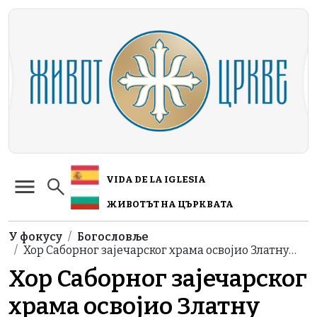
Skip to main content
VIDA DE LA IGLESIA
ЖИВОТЪТ НА ЦЪРКВАТА
Breadcrumb
У фокусу
Богословље
Хор Саборног зајечарског храма освојио Златну…
Хор Саборног зајечарског
храма освојио Златну