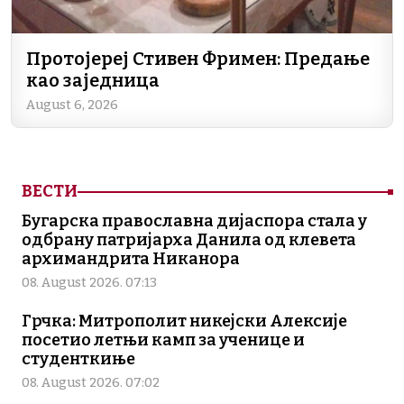
Протојереј Стивен Фримен: Предање
као заједница
August 6, 2026
ВЕСТИ
Бугарска православна дијаспора стала у
одбрану патријарха Данила од клевета
архимандрита Никанора
08. August 2026. 07:13
Грчка: Митрополит никејски Алексије
посетио летњи камп за ученице и
студенткиње
08. August 2026. 07:02