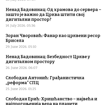
Ненад Бадовинац: Од храмова до сервера –
зашто је важно да Црква штити свој
дигитални простор?
14. July 2026. 05:36
Зоран Чворовић: Фанар као црквени ресор
Брисела
29. June 2026. 05:10
Ненад Бадовинац: Безбедност Цркве у
дигиталном простору
26. June 2026. 06:07
Слободан Антонић: Грађанистичка
„реформа“ СПЦ
25. June 2026. 01:25
Слободан Ерић: Хришћанство – највећа и
најпрогоњенија вера на планети