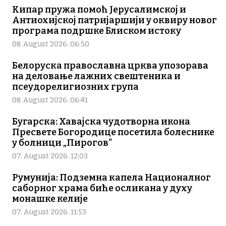
Кипар пружа помоћ Јерусалимској и
Антиохијској патријаршији у оквиру новог
програма подршке Блиском истоку
08. August 2026. 06:50
Белоруска православна црква упозорава
на деловање лажних свештеника и
псеудорелигиозних група
08. August 2026. 06:41
Бугарска: Хавајска чудотворна икона
Пресвете Богородице посетила болеснике
у болници „Пирогов“
07. August 2026. 12:03
Румунија: Подземна капела Националног
саборног храма биће осликана у духу
монашке келије
07. August 2026. 11:53