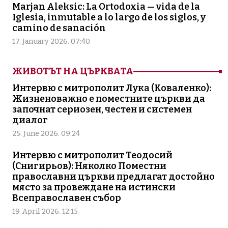
Marjan Aleksic: La Ortodoxia — vida de la
Iglesia, inmutable a lo largo de los siglos, y
camino de sanación
17. January 2026. 07:40
ЖИВОТЪТ НА ЦЪРКВАТА
Интервю с митрополит Лука (Коваленко):
Жизненоважно е поместните църкви да
започнат сериозен, честен и системен
диалог
25. June 2026. 09:24
Интервю с митрополит Теодосий
(Снигирьов): Няколко Поместни
православни църкви предлагат достойно
място за провеждане на истински
Всеправославен събор
19. April 2026. 12:15