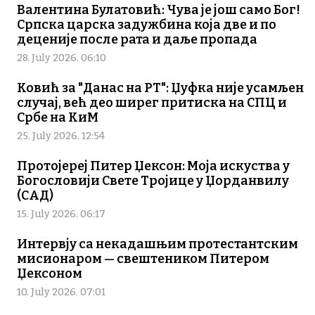
Валентина Булатовић: Чува је још само Бог!
Српска царска задужбина која две и по
деценије после рата и даље пропада
28. July 2026. 06:10
Ковић за "Данас на РТ": Џуфка није усамљен
случај, већ део ширег притиска на СПЦ и
Србе на КиМ
25. July 2026. 12:54
Протојереј Питер Џексон: Моја искуства у
Богословији Свете Тројице у Џорданвилу
(САД)
15. July 2026. 06:17
Интервју са некадашњим протестантским
мисионаром — свештеником Питером
Џексоном
10. July 2026. 07:01