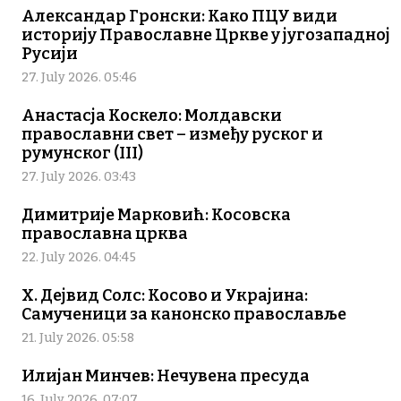
Александар Гронски: Како ПЦУ види
историју Православне Цркве у југозападној
Русији
27. July 2026. 05:46
Анастасја Коскело: Молдавски
православни свет – између руског и
румунског (III)
27. July 2026. 03:43
Димитрије Марковић: Косовска
православна црква
22. July 2026. 04:45
Х. Дејвид Солс: Косово и Украјина:
Самученици за канонско православље
21. July 2026. 05:58
Илијан Минчев: Нечувена пресуда
16. July 2026. 07:07