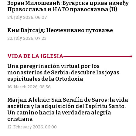
Зоран Милошевић: Бугарска црква између
Православља и НАТО православља (II)
24. July 2026. 06:07
Ким Вајтсајд: Неочекивано путовање
22. July 2026. 07:23
VIDA DE LA IGLESIA
Una peregrinación virtual por los
monasterios de Serbia: descubre las joyas
espirituales de la Ortodoxia
16. March 2026. 08:56
Marjan Aleksic: San Serafín de Sarov: la vida
ascética y la adquisición del Espíritu Santo.
Un camino hacia la verdadera alegría
cristiana
12. February 2026. 06:00