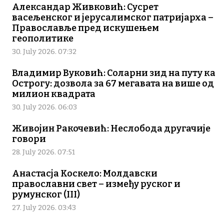
Александар Живковић: Сусрет
васељенског и јерусалимског патријарха –
Православље пред искушењем
геополитике
30. July 2026. 07:32
Владимир Вуковић: Соларни зид на путу ка
Острогу: дозвола за 67 мегавата на више од
милион квадрата
30. July 2026. 06:03
Живојин Ракочевић: Неслобода другачије
говори
28. July 2026. 07:51
Анастасја Коскело: Молдавски
православни свет – између руског и
румунског (III)
27. July 2026. 03:43