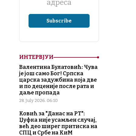
адреса
ИНТЕРВЈУИ
Валентина Булатовић: Чува
је још само Бог! Српска
царска задужбина која две
и по деценије после рата и
даље пропада
28. July 2026. 06:10
Ковић за "Данас на РТ":
Џуфка није усамљен случај,
већ део ширег притиска на
СПЦ и Србе на КиМ