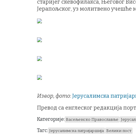
старијег скевофилакса, Његовог В
Јерапољског, уз молитвено учешће 
Извор, фото
:
Јерусалимска патрија
Превод са енглеског редакција порт
Категорије:
Васељенско Православље
Јеруса
Тагс:
Јерусалимска патријаршија
Велики пост