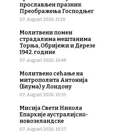
прослављен празник
Преображења Господњег
07. August 2026. 11:20
Молитвени помен
страдалима мештанима
Торња, Обријежи и Дерезе
1942. године
07. August 2026. 10:44
Молитвено сећање на
митрополита Антонија
(Блума) у Лондону
07. August 2026. 10:35
Мисија Свети Никола
Епархије аустралијско-
новозеландске
07. August 2026. 10:27