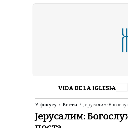
Skip to main content
Header Category M
VIDA DE LA IGLESIA
Breadcrumb
У фокусу
Вести
Јерусалим: Богослу
Јерусалим: Богосл
поста