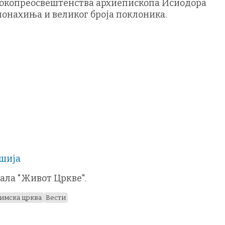
исокопреосвештенства архиепископа Исиодора
монахиња и великог броја поклоника.
ршија
ала "Живот Цркве".
лимска црква
Вести