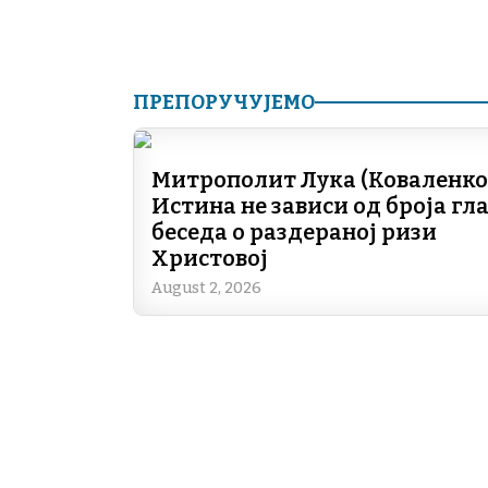
ПРЕПОРУЧУЈЕМО
Митрополит Лука (Коваленко)
Истина не зависи од броја гла
беседа о раздераној ризи
Христовој
August 2, 2026