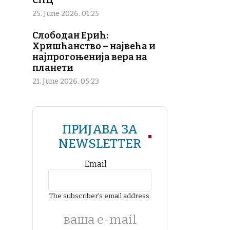
СПЦ
25. June 2026. 01:25
Слободан Ерић:
Хришћанство – највећа и
најпрогоњенија вера на
планети
21. June 2026. 05:23
ПРИЈАВА ЗА
NEWSLETTER
Email
The subscriber's email address.
ваша е-mail