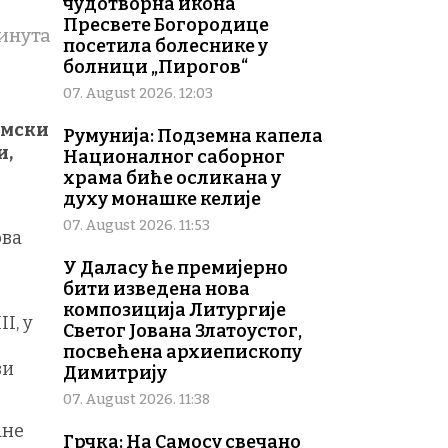
чудотворна икона
Пресвете Богородице
минута
посетила болеснике у
болници „Пирогов“
07. August 2026. 12:03
имски
Румунија: Подземна капела
и,
Националног саборног
храма биће осликана у
духу монашке келије
07. August 2026. 11:53
рва
У Даласу ће премијерно
бити изведена нова
композиција Литургије
I, у
Светог Јована Златоустог,
посвећена архиепископу
ви
Димитрију
07. August 2026. 11:38
ане
Грчка: На Самосу свечано