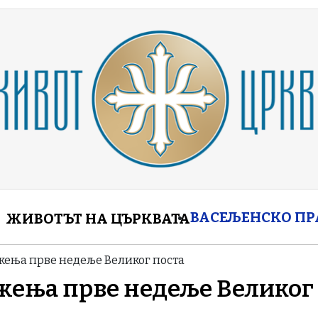
enu
ВАСЕЉЕНСКО П
ЖИВОТЪТ НА ЦЪРКВАТА
жења прве недеље Великог поста
ужења прве недеље Великог