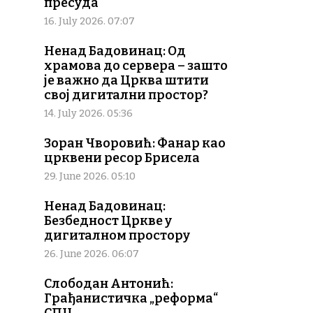
пресуда
16. July 2026. 07:07
Ненад Бадовинац: Од
храмова до сервера – зашто
је важно да Црква штити
свој дигитални простор?
14. July 2026. 05:36
Зоран Чворовић: Фанар као
црквени ресор Брисела
29. June 2026. 05:10
Ненад Бадовинац:
Безбедност Цркве у
дигиталном простору
26. June 2026. 06:07
Слободан Антонић:
Грађанистичка „реформа“