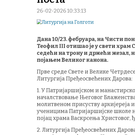
26-02-2026 10:33:13
Дана 10/23. фебруара, на Чисти п
Теофил III отишао је у свети храм
седећи на трону и држећи жезал, 
појањем Великог канона.
Прве среде Свете и Велике Четрдесет
Литургија Пређеосвећених Дарова:
1. У Патријаршијском и манастирско
началствовање Његовог Блаженства 
молитвеном присуству архијереја и 
ученицима Патријаршијске школе н
појац храма Васкрсења Христовог, ђ
2. Литургија Пређеосвећених Дарова