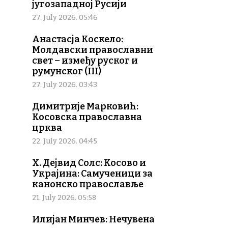
југозападној Русији
27. July 2026. 05:46
Анастасја Коскело:
Молдавски православни
свет – између руског и
румунског (III)
27. July 2026. 03:43
Димитрије Марковић:
Косовска православна
црква
22. July 2026. 04:45
Х. Дејвид Солс: Косово и
Украјина: Самученици за
канонско православље
21. July 2026. 05:58
Илијан Минчев: Нечувена