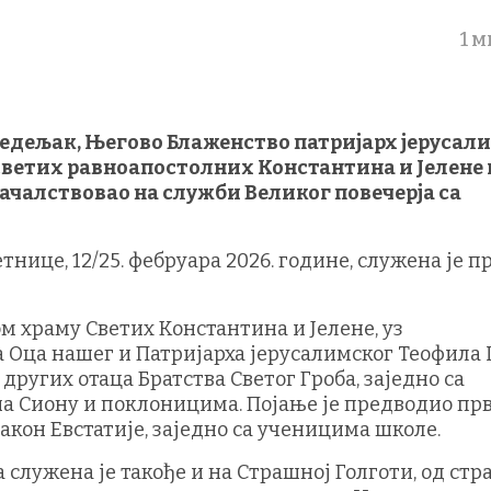
1 
онедељак, Његово Блаженство патријарх јерусал
 Светих равноапостолних Константина и Јелене 
началствовао на служби Великог повечерја са
нице, 12/25. фебруара 2026. године, служена је п
м храму Светих Константина и Јелене, уз
Оца нашег и Патријарха јерусалимског Теофила II
других отаца Братства Светог Гроба, заједно са
а Сиону и поклоницима. Појање је предводио пр
акон Евстатије, заједно са ученицима школе.
 служена је такође и на Страшној Голготи, од стр