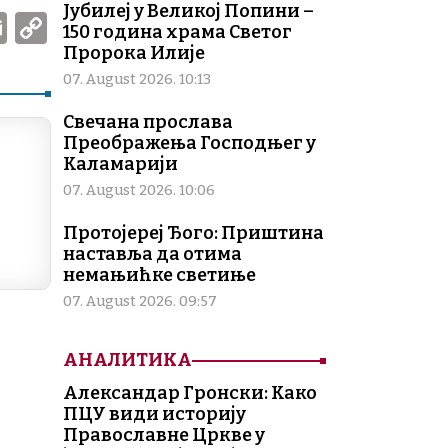
Јубилеј у Великој Попини –
W
E
C
150 година храма Светог
m
o
Пророка Илије
ai
p
07. August 2026. 10:13
l
y
Свечана прослава
Преображења Господњег у
Li
Каламарији
n
07. August 2026. 10:06
k
Протојереј Ђого: Приштина
наставља да отима
немањићке светиње
07. August 2026. 09:57
АНАЛИТИКА
Александар Гронски: Како
ПЦУ види историју
Православне Цркве у