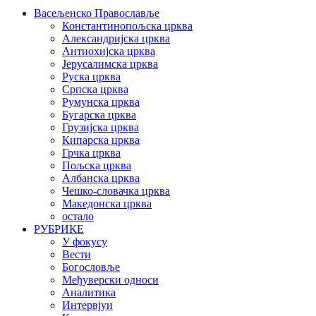
Васељенско Православље
Константинопољска црква
Александријска црква
Антиохијска црква
Јерусалимска црква
Руска црква
Српска црква
Румунска црква
Бугарска црква
Грузијска црква
Кипарска црква
Грчка црква
Пољска црква
Албанска црква
Чешко-словачка црква
Македонска црква
остало
РУБРИКЕ
У фокусу
Вести
Богословље
Међуверски односи
Аналитика
Интервјуи