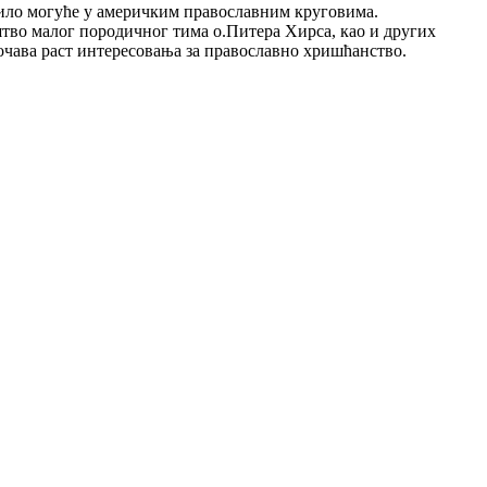
 било могуће у америчким православним круговима.
штво малог породичног тима о.Питера Хирса, као и других
 уочава раст интересовања за православно хришћанство.