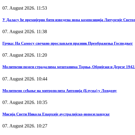
07. August 2026. 11:53
У Даласу ће премијерно бити изведена нова композиција Литургије Свето
07. August 2026. 11:38
Грчка: На Самосу свечано прослављен празник Преображења Господњег
07. August 2026. 11:20
Молитвени помен страдалима мештанима Торња, Обријежи и Дерезе 1942.
07. August 2026. 10:44
Молитвено сећање на митрополита Антонија (Блума) у Лондону
07. August 2026. 10:35
Мисија Свети Никола Епархије аустралијско-новозеландске
07. August 2026. 10:27