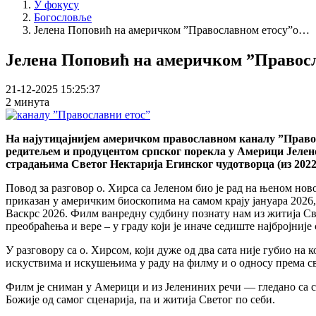
У фокусу
Богословље
Јелена Поповић на америчком ”Православном етосу”о…
Јелена Поповић на америчком ”Правос
21-12-2025 15:25:37
2 минута
На најутицајнијем америчком православном каналу ”Правос
редитељем и продуцентом српског порекла у Америци Јелено
страдањима Светог Нектарија Егинског чудотворца (из 2022.
Повод за разговор о. Хирса са Јеленом био је рад на њеном но
приказан у америчким биоскопима на самом крају јануара 2026,
Васкрс 2026. Филм ванредну судбину познату нам из житија Све
преобраћења и вере – у граду који је иначе седиште најбројније
У разговору са о. Хирсом, који дуже од два сата није губио н
искуствима и искушењима у раду на филму и о односу према с
Филм је сниман у Америци и из Јелениних речи — гледано са 
Божије од самог сценарија, па и житија Светог по себи.