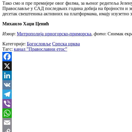
Тако смо и пре премијере овог филма, за њеног редитеља Јеле
Православље у САД последњих година добија на бројности и зн
десетак свештеника активних на платформама, имају изузетно зн
Михаило Хаџи Ценић
Извор
:
Митрополија црногорско-приморска
,
фото
: Снимак екр
Категорије:
Богословље
Српска црква
Тагс:
канал ”Православни етос”
Facebook
X
LinkedIn
VK
Telegram
Viber
WhatsApp
Email