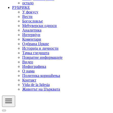
остало
РУБРИКЕ
У фокусу
Вести
Богословље
Међуверски односи
Аналитика
Интервјуи
Коментари
Одбрана Цркве
Историја и личности
Тачка гледишта
Повратне информације
Видео
Инфографика
О нама
Политика коришћења
Контакт
Vida de la Iglesia
Животът на Църквата