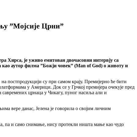
њу ”Мојсије Црни”
ра Хирса, је уживо емитован двочасовни интервју са
 као аутор филма ”Божји човек” (Man of God) о животу и
 на постпродукцији су при самом крају. Премијерно ће бити
платформама у Америци. Док се у Грчкој премијера очекује пред
а савремених црнаца у Чикагу, пуног насиља али и
има вере данас, Јелена је говорила о својим личним
, па и само снимање, нису протекли ништа мање као чудо