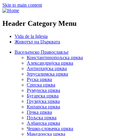
Skip to main content
Header Category Menu
Vida de la Iglesia
Животът на Църквата
Васељенско Православље
Константинопољска црква
Александријска црква
Антиохијска црква
Јерусалимска црква
Руска црква
Српска црква
Румунска црква
Бугарска црква
Грузијска црква
Кипарска црква
Грчка црква
Пољска црква
Албанска црква
Чешко-словачка црква
Македонска црква