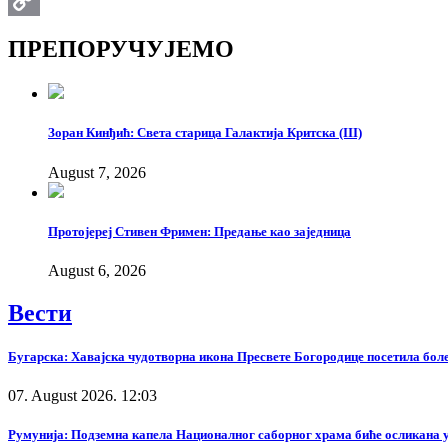
Copy
ПРЕПОРУЧУЈЕМО
Link
Зоран Кинђић: Света старица Галактија Критска (III)
August 7, 2026
Протојереј Стивен Фримен: Предање као заједница
August 6, 2026
Вести
Бугарска: Хавајска чудотворна икона Пресвете Богородице посетила бол
07. August 2026. 12:03
Румунија: Подземна капела Националног саборног храма биће осликана у