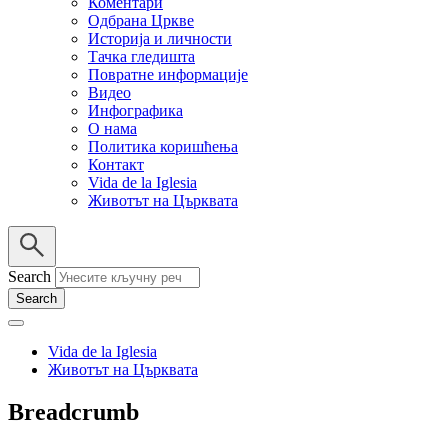
Коментари
Одбрана Цркве
Историја и личности
Тачка гледишта
Повратне информације
Видео
Инфографика
О нама
Политика коришћења
Контакт
Vida de la Iglesia
Животът на Църквата
Search
Vida de la Iglesia
Животът на Църквата
Breadcrumb