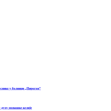
еснике у болници „Пирогов“
 духу монашке келије