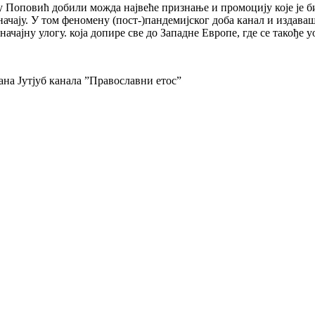
ну Поповић добили можда највеће признање и промоцију које је
ачају. У том феномену (пост-)пандемијског доба канал и издава
ачајну улогу. која допире све до Западне Европе, где се такође
ана Јутјуб канала ”Православни етос”