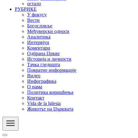
остало
РУБРИКЕ
У фокусу
Вести
Богословље
Међуверски односи
Аналитика
Интервјуи
Коментари
Одбрана Цркве
Историја и личности
Тачка гледишта
Повратне информације
Видео
Инфографика
О нама
Политика коришћења
Контакт
Vida de la Iglesia
Животът на Църквата