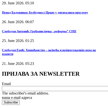
29. June 2026. 05:10
Ненад Бадовинац: Безбедност Цркве у дигиталном простору
26. June 2026. 06:07
Слободан Антонић: Грађанистичка „реформа“ СПЦ
25. June 2026. 01:25
Слободан Ерић: Хришћанство – највећа и најпрогоњенија вера на
планети
21. June 2026. 05:23
ПРИЈАВА ЗА NEWSLETTER
Email
The subscriber's email address.
ваша е-mail адреса