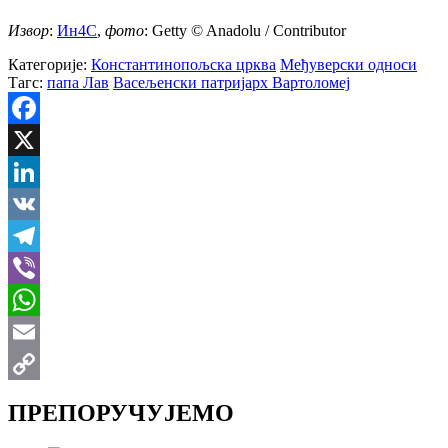
Извор
:
Ин4С
,
фото
: Getty © Anadolu / Contributor
Категорије:
Константинопољска црква
Међуверски односи
Тагс:
папа Лав
Васељенски патријарх Вартоломеј
Facebook
X
LinkedIn
VK
Telegram
Viber
WhatsApp
Email
Copy
ПРЕПОРУЧУЈЕМО
Link