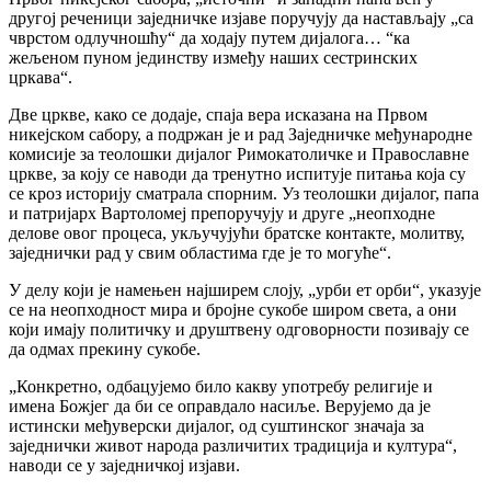
другој реченици заједничке изјаве поручују да настављају „са
чврстом одлучношћу“ да ходају путем дијалога… “ка
жељеном пуном јединству између наших сестринских
цркава“.
Две цркве, како се додаје, спаја вера исказана на Првом
никејском сабору, а подржан је и рад Заједничке међународне
комисије за теолошки дијалог Римокатоличке и Православне
цркве, за коју се наводи да тренутно испитује питања која су
се кроз историју сматрала спорним. Уз теолошки дијалог, папа
и патријарх Вартоломеј препоручују и друге „неопходне
делове овог процеса, укључујући братске контакте, молитву,
заједнички рад у свим областима где је то могуће“.
У делу који је намењен најширем слоју, „урби ет орби“, указује
се на неопходност мира и бројне сукобе широм света, а они
који имају политичку и друштвену одговорности позивају се
да одмах прекину сукобе.
„Конкретно, одбацујемо било какву употребу религије и
имена Божјег да би се оправдало насиље. Верујемо да је
истински међуверски дијалог, од суштинског значаја за
заједнички живот народа различитих традиција и култура“,
наводи се у заједничкој изјави.