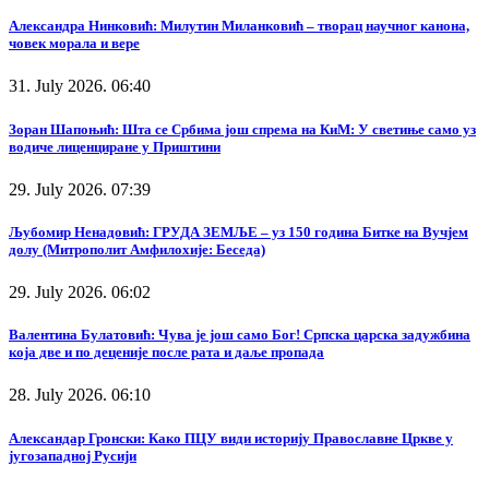
Александра Нинковић: Милутин Миланковић – творац научног канона,
човек морала и вере
31. July 2026. 06:40
Зоран Шапоњић: Шта се Србима још спрема на КиМ: У светиње само уз
водиче лиценциране у Приштини
29. July 2026. 07:39
Љубомир Ненадовић: ГРУДА ЗЕМЉЕ – уз 150 година Битке на Вучјем
долу (Митрополит Амфилохије: Беседа)
29. July 2026. 06:02
Валентина Булатовић: Чува је још само Бог! Српска царска задужбина
која две и по деценије после рата и даље пропада
28. July 2026. 06:10
Александар Гронски: Како ПЦУ види историју Православне Цркве у
југозападној Русији