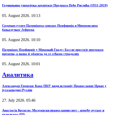
Годишњица упокојења архитекте Предрага Пеђе Ристића (1931-2019)
05. August 2026. 10:13
Срдачан сусрет Патријарха српског Порфирија и Митрополита
бањалучког Јефрема
05. August 2026. 10:10
Патријарх Порфирије у Мркоњић Граду: Бол не престаје протоком
времена, а наша је обавеза да се сећамо страдалих
05. August 2026. 10:01
Аналитика
Александар Гронски: Како ПЦУ види историју Православне Цркве у
југозападној Русији
27. July 2026. 05:46
Анастасја Коскело: Молдавски православни свет – између руског и
румунског (III)