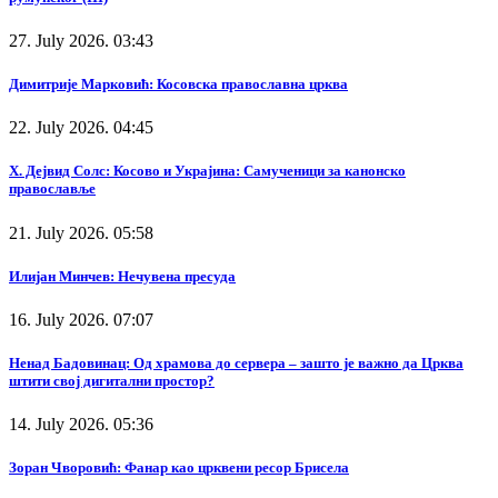
27. July 2026. 03:43
Димитрије Марковић: Косовска православна црква
22. July 2026. 04:45
Х. Дејвид Солс: Косово и Украјина: Самученици за канонско
православље
21. July 2026. 05:58
Илијан Минчев: Нечувена пресуда
16. July 2026. 07:07
Ненад Бадовинац: Од храмова до сервера – зашто је важно да Црква
штити свој дигитални простор?
14. July 2026. 05:36
Зоран Чворовић: Фанар као црквени ресор Брисела