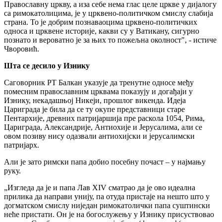
Православну цркву, а иза себе нема глас целе цркве у дијалогу
са римокатолицима, је у црквено-политичком смислу слабија
страна. То је добрим познаваоцима црквено-политичких
односа и црквене историје, какви су у Ватикану, сигурно
познато и вероватно је за њих то пожељна околност", - истиче
Чворовић.
Шта се десило у Изнику
Саговорник РТ Балкан указује да тренутне односе међу
помесним православним црквама показују и догађаји у
Изнику, некадашњој Никеји, прошлог викенда. Идеја
Цариграда је била да се ту окупе представници старе
Пентархије, древних патријаршија пре раскола 1054, Рима,
Цариграда, Александрије, Антиохије и Јерусалима, али се
овом позиву нису одазвали антиохијски и јерусалимски
патријарх.
Али је зато римски папа добио посебну почаст – у најмању
руку.
„Изгледа да је и папа Лав XIV сматрао да је ово идеална
прилика да направи унију, па отуда пристаје на нешто што у
догматском смислу ниједан римокатолички папа суштински
неће пристати. Он је на богослужењу у Изнику присуствовао