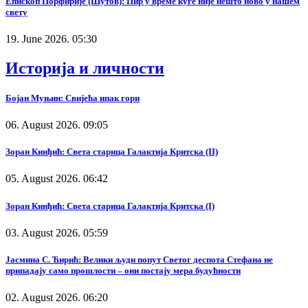
Епископ Порфирије (Шутов): Пир у време куге није нешто ново у нашем
свету
19. June 2026. 05:30
Историја и личности
Бојан Муњин: Свијећа ипак гори
06. August 2026. 09:05
Зоран Кинђић: Света старица Галактија Критска (II)
05. August 2026. 06:42
Зоран Кинђић: Света старица Галактија Критска (I)
03. August 2026. 05:59
Јасмина С. Ћирић: Велики људи попут Светог деспота Стефана не
припадају само прошлости – они постају мера будућности
02. August 2026. 06:20