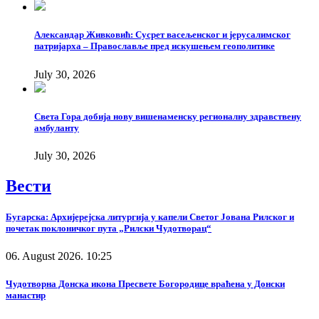
Александар Живковић: Сусрет васељенског и јерусалимског
патријарха – Православље пред искушењем геополитике
July 30, 2026
Света Гора добија нову вишенаменску регионалну здравствену
амбуланту
July 30, 2026
Вести
Бугарска: Архијерејска литургија у капели Светог Јована Рилског и
почетак поклоничког пута „Рилски Чудотворац“
06. August 2026. 10:25
Чудотворна Донска икона Пресвете Богородице враћена у Донски
манастир