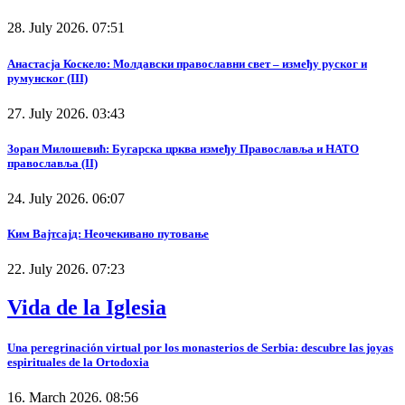
28. July 2026. 07:51
Анастасја Коскело: Молдавски православни свет – између руског и
румунског (III)
27. July 2026. 03:43
Зоран Милошевић: Бугарска црква између Православља и НАТО
православља (II)
24. July 2026. 06:07
Ким Вајтсајд: Неочекивано путовање
22. July 2026. 07:23
Vida de la Iglesia
Una peregrinación virtual por los monasterios de Serbia: descubre las joyas
espirituales de la Ortodoxia
16. March 2026. 08:56