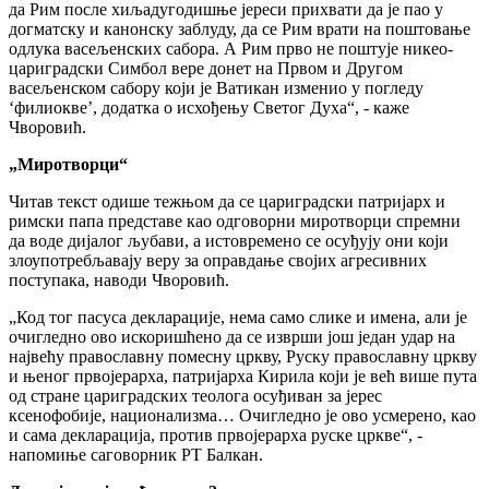
да Рим после хиљадугодишње јереси прихвати да је пао у
догматску и канонску заблуду, да се Рим врати на поштовање
одлука васељенских сабора. А Рим прво не поштује никео-
цариградски Симбол вере донет на Првом и Другом
васељенском сабору који је Ватикан изменио у погледу
‘филиокве’, додатка о исхођењу Светог Духа“, - каже
Чворовић.
„Миротворци“
Читав текст одише тежњом да се цариградски патријарх и
римски папа представе као одговорни миротворци спремни
да воде дијалог љубави, а истовремено се осуђују они који
злоупотребљавају веру за оправдање својих агресивних
поступака, наводи Чворовић.
„Код тог пасуса декларације, нема само слике и имена, али је
очигледно ово искоришћено да се изврши још један удар на
највећу православну помесну цркву, Руску православну цркву
и њеног првојерарха, патријарха Кирила који је већ више пута
од стране цариградских теолога осуђиван за јерес
ксенофобије, национализма… Очигледно је ово усмерено, као
и сама декларација, против првојерарха руске цркве“, -
напомиње саговорник РТ Балкан.