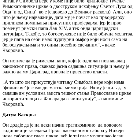
читању Симбола вере у коме није било ‘филиокве’ (учење
Римокатоличке цркве о двоструком исхођењу Светог Духа од
Оца ‘и од Сина’, које је довело до Великог раскола). Али, оно
што је њему најважније, дата му је почаст као првојерарху
приликом помињања присутних првојерарха, јер је прво
поменут римски папа Лав XIV, а тек онда цариградски
патријарх. Такође, то богослужење није било обична молитва,
јер је папа на себи имао пурпурни омфор који носи само на
богослужењима и то оним посебно свечаним“, - каже
Чворовић.
Он истиче да је римском папи, који је одличан познавалац
канонског права, свакако јасна садашња ситуација и њему је
важно да му Цариград признаје првенство власти.
„А то што он присуствује читању Симбола вере који нема
‘филиокве’ је само догматска мимикрија. Њему је циљ да у
садашњим условима заиста тешког стања Православне цркве
искористи таоца са Фанара да сачини унију“, - напомиње
Чворовић.
Датум Васкрса
Он додаје да је на неки начин трагикомично, да поводом
годишњице заседања Првог васељенског сабора у Никеји
нема саборног гласа цркве, већ је тај глас узурпирао један