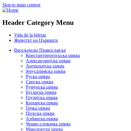
Skip to main content
Header Category Menu
Vida de la Iglesia
Животът на Църквата
Васељенско Православље
Константинопољска црква
Александријска црква
Антиохијска црква
Јерусалимска црква
Руска црква
Српска црква
Румунска црква
Бугарска црква
Грузијска црква
Кипарска црква
Грчка црква
Пољска црква
Албанска црква
Чешко-словачка црква
Македонска црква