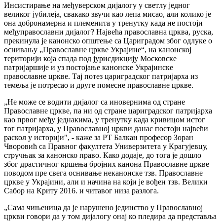
Инсистирање на међуверском дијалогу у светлу једног
великог јубилеја, свакако звучи као лепа мисао, али колико је
она добронамерна и племенита у тренутку када не постоји
међуправославни дијалог? Највећа православна црква, руска,
прекинула је канонско општење са Цариградом због одлуке о
оснивању „Православне цркве Украјине“, на канонској
територији која спада под јурисдикцију Московске
патријаршије и уз постојање канонске Украјинске
православне цркве. Тај потез цариградског патријарха из
темеља је потресао и друге помесне православне цркве.
„Не може се водити дијалог са иновернима од стране
Православне цркве, па ни од стране цариградског патријарха
као првог међу једнакима, у тренутку када кривицом истог
тог патријарха, у Православној цркви данас постоји највећи
раскол у историји", - каже за РТ Балкан професор Зоран
Чворовић са Правног факултета Универзитета у Крагујевцу,
стручњак за канонско право. Како додаје, до тога је дошло
због драстичног кршења бројних канона Православне цркве
поводом пре свега оснивање неканонске тзв. Православне
цркве у Украјини, али и начина на који је вођен тзв. Велики
Сабор на Криту 2016. и читавог низа разлога.
„Сама чињеница да је нарушено јединство у Православној
цркви говори да у том дијалогу онај ко пледира да представља