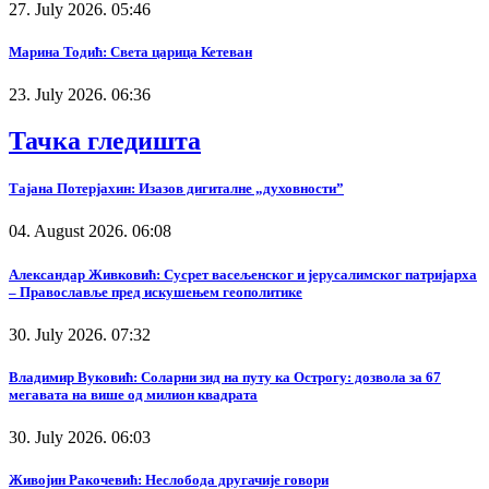
27. July 2026. 05:46
Марина Тодић: Света царица Кетеван
23. July 2026. 06:36
Тачка гледишта
Тајана Потерјахин: Изазов дигиталне „духовности”
04. August 2026. 06:08
Александар Живковић: Сусрет васељенског и јерусалимског патријарха
– Православље пред искушењем геополитике
30. July 2026. 07:32
Владимир Вуковић: Соларни зид на путу ка Острогу: дозвола за 67
мегавата на више од милион квадрата
30. July 2026. 06:03
Живојин Ракочевић: Неслобода другачије говори