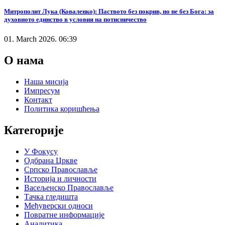
Митрополит Лука (Коваленко): Паството без покрив, но не без Бога: за
духовното единство в условия на потисничество
01. March 2026. 06:39
О нама
Наша мисија
Импресум
Контакт
Политика коришћења
Категорије
У Фокусу
Одбрана Цркве
Српско Православље
Историја и личности
Васељенско Православље
Тачка гледишта
Међуверски односи
Повратне информације
Аналитика