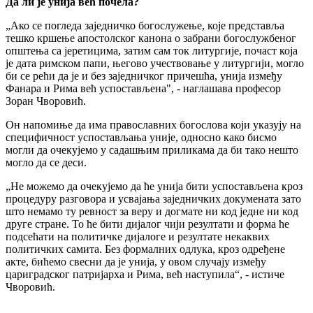
Да ли је унија већ почела?
„Ако се погледа заједничко богослужење, које представља
тешко кршење апостолског канона о забрани богослужбеног
општења са јеретицима, затим сам ток литургије, почаст која
је дата римском папи, његово учествовање у литургији, могло
би се рећи да је и без заједничког причешћа, унија између
Фанара и Рима већ успостављена", - наглашава професор
Зоран Чворовић.
Он напомиње да има православних богослова који указују на
специфичност успостављања уније, односно како бисмо
могли да очекујемо у садашњим приликама да би тако нешто
могло да се деси.
„Не можемо да очекујемо да ће унија бити успостављена кроз
процедуру разговора и усвајања заједничких докумената зато
што немамо ту ревност за веру и догмате ни код једне ни код
друге стране. То ће бити дијалог чији резултати и форма ће
подсећати на политичке дијалоге и резултате некаквих
политичких самита. Без формалних одлука, кроз одређене
акте, бићемо свесни да је унија, у овом случају између
цариградског патријарха и Рима, већ наступила“, - истиче
Чворовић.