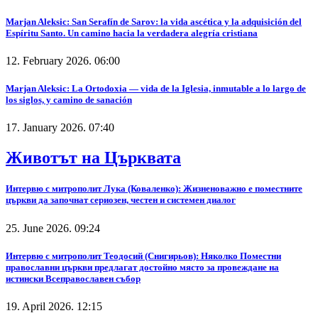
Marjan Aleksic: San Serafín de Sarov: la vida ascética y la adquisición del
Espíritu Santo. Un camino hacia la verdadera alegría cristiana
12. February 2026. 06:00
Marjan Aleksic: La Ortodoxia — vida de la Iglesia, inmutable a lo largo de
los siglos, y camino de sanación
17. January 2026. 07:40
Животът на Църквата
Интервю с митрополит Лука (Коваленко): Жизненоважно е поместните
църкви да започнат сериозен, честен и системен диалог
25. June 2026. 09:24
Интервю с митрополит Теодосий (Снигирьов): Няколко Поместни
православни църкви предлагат достойно място за провеждане на
истински Всеправославен събор
19. April 2026. 12:15