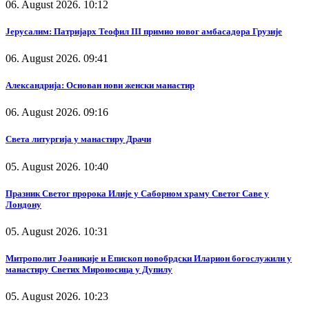
06. August 2026. 10:12
Јерусалим: Патријарх Теофил III примио новог амбасадора Грузије
06. August 2026. 09:41
Александрија: Основан нови женски манастир
06. August 2026. 09:16
Света литургија у манастиру Драчи
05. August 2026. 10:40
Празник Светог пророка Илије у Саборном храму Светог Саве у
Лондону
05. August 2026. 10:31
Митрополит Јоаникије и Епископ новобрдски Иларион богослужили у
манастиру Светих Мироносица у Дупилу
05. August 2026. 10:23