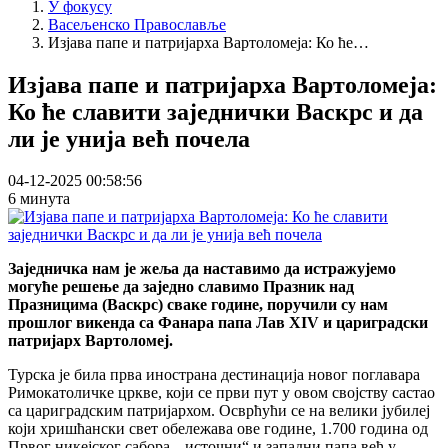
У фокусу
Васељенско Православље
Изјава папе и патријарха Вартоломеја: Ко ће…
Изјава папе и патријарха Вартоломеја:
Ко ће славити заједнички Васкрс и да
ли је унија већ почела
04-12-2025 00:58:56
6 минута
Заједничка нам је жеља да наставимо да истражујемо
могуће решење да заједно славимо Празник над
Празницима (Васкрс) сваке године, поручили су нам
прошлог викенда са Фанара папа Лав XIV и цариградски
патријарх Вартоломеј.
Турска је била прва инострана дестинација новог поглавара
Римокатоличке цркве, који се први пут у овом својству састао
са цариградским патријархом. Осврћући се на велики јубилеј
који хришћански свет обележава ове године, 1.700 година од
Првог никејског сабора, „источни“ и западни папа већ у