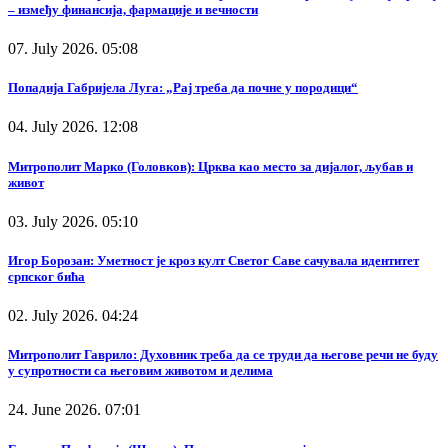
– између финансија, фармације и вечности
07. July 2026. 05:08
Попадија Габријела Луга: „Рај треба да почне у породици“
04. July 2026. 12:08
Митрополит Марко (Головков): Црква као место за дијалог, љубав и
живот
03. July 2026. 05:10
Игор Борозан: Уметност је кроз култ Светог Саве сачувала идентитет
српског бића
02. July 2026. 04:24
Митрополит Гаврило: Духовник треба да се труди да његове речи не буду
у супротности са његовим животом и делима
24. June 2026. 07:01