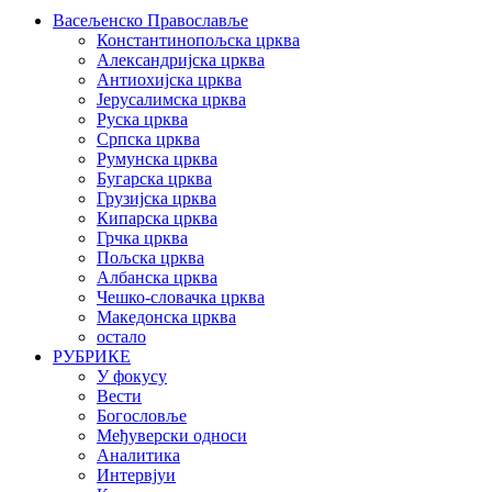
Васељенско Православље
Константинопољска црква
Александријска црква
Антиохијска црква
Јерусалимска црква
Руска црква
Српска црква
Румунска црква
Бугарска црква
Грузијска црква
Кипарска црква
Грчка црква
Пољска црква
Албанска црква
Чешко-словачка црква
Македонска црква
остало
РУБРИКЕ
У фокусу
Вести
Богословље
Међуверски односи
Аналитика
Интервјуи