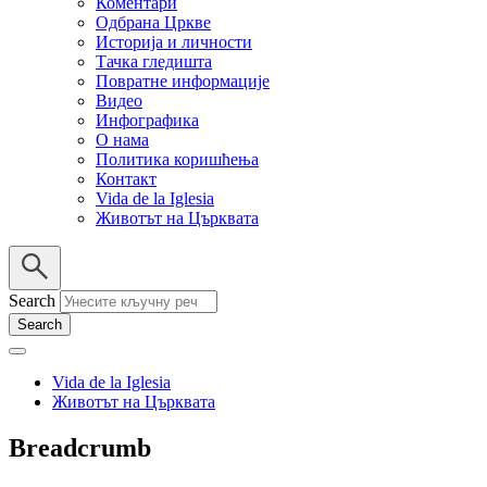
Коментари
Одбрана Цркве
Историја и личности
Тачка гледишта
Повратне информације
Видео
Инфографика
О нама
Политика коришћења
Контакт
Vida de la Iglesia
Животът на Църквата
Search
Vida de la Iglesia
Животът на Църквата
Breadcrumb