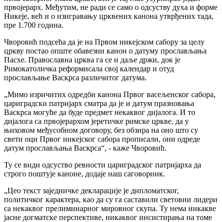
првојерарх. Међутим, не ради се само о одсуству духа и форме
Никеје, већ и о изигравању црквених канона утврђених тада,
пре 1.700 година.
Чворовић подсећа да је на Првом никејском сабору за целу
цркву постао опште обавезни канон о датуму прослављања
Пасхе. Православна црква га се и даље држи, док је
Римокатоличка реформисала свој календар и отуд
прослављање Васкрса различитог датума.
„Мимо изричитих одредби канона Првог васељенског сабора,
цариградски патријарх сматра да је и датум празновања
Васкрса могуће да буде предмет некаквог дијалога. И то
дијалога са првојерархом јеретичке римске цркве, да у
њиховом међусобном договору, без обзира на оно што су
свети оци Првог никејског сабора прописали, они одреде
датум прослављања Васкрса“, - каже Чворовић.
Ту се види одсуство ревности цариградског патријарха да
строго поштује каноне, додаје наш саговорник.
„Цео текст заједничке декларације је дипломатског,
политичког карактера, као да су га саставили световни лидери
са некаквог прелиминарног мировног скупа. Ту нема никакве
јасне догматске перспективе, никаквог инсистирања на томе