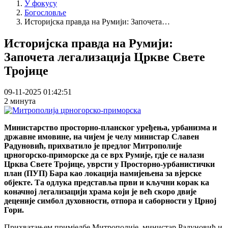
У фокусу
Богословље
Историјска правда на Румији: Започета…
Историјска правда на Румији:
Започета легализација Цркве Свете
Тројице
09-11-2025 01:42:51
2 минута
Министарство просторно-планског уређења, урбанизма и
државне имовине, на чијем је челу министар Славен
Радуновић, прихватило је предлог Митрополије
црногорско-приморске да се врх Румије, гдје се налази
Црква Свете Тројице, уврсти у Просторно-урбанистички
план (ПУП) Бара као локација намијењена за вјерске
објекте. Та одлука представља први и кључни корак ка
коначној легализацији храма који је већ скоро двије
деценије симбол духовности, отпора и саборности у Црној
Гори.
Прихватањем примједбе Митрополије, министар Радуновић и