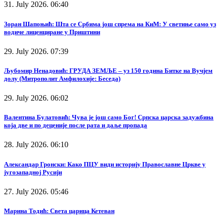
31. July 2026. 06:40
Зоран Шапоњић: Шта се Србима још спрема на КиМ: У светиње само уз
водиче лиценциране у Приштини
29. July 2026. 07:39
Љубомир Ненадовић: ГРУДА ЗЕМЉЕ – уз 150 година Битке на Вучјем
долу (Митрополит Амфилохије: Беседа)
29. July 2026. 06:02
Валентина Булатовић: Чува је још само Бог! Српска царска задужбина
која две и по деценије после рата и даље пропада
28. July 2026. 06:10
Александар Гронски: Како ПЦУ види историју Православне Цркве у
југозападној Русији
27. July 2026. 05:46
Марина Тодић: Света царица Кетеван