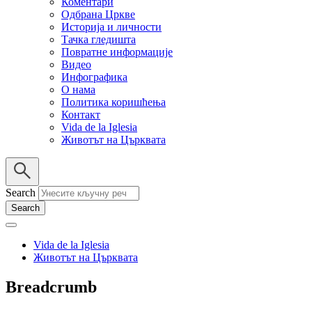
Коментари
Одбрана Цркве
Историја и личности
Тачка гледишта
Повратне информације
Видео
Инфографика
О нама
Политика коришћења
Контакт
Vida de la Iglesia
Животът на Църквата
Search
Vida de la Iglesia
Животът на Църквата
Breadcrumb