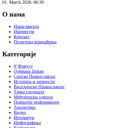
01. March 2026. 06:39
О нама
Наша мисија
Импресум
Контакт
Политика коришћења
Категорије
У Фокусу
Одбрана Цркве
Српско Православље
Историја и личности
Васељенско Православље
Тачка гледишта
Међуверски односи
Повратне информације
Аналитика
Видео
Интервјуи
Инфографика
Коментари