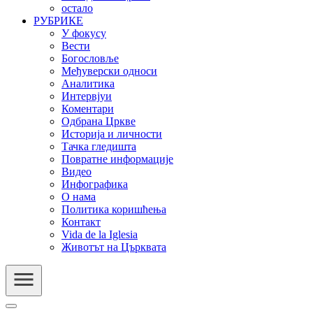
остало
РУБРИКЕ
У фокусу
Вести
Богословље
Међуверски односи
Аналитика
Интервјуи
Коментари
Одбрана Цркве
Историја и личности
Тачка гледишта
Повратне информације
Видео
Инфографика
О нама
Политика коришћења
Контакт
Vida de la Iglesia
Животът на Църквата