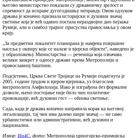
његово министарство показали су државничку зрелост и
спремност да исправе дугогодишњу неправду. Овом одлуком
држава је коначно признала историјски и духовни значај
светиње која је већ одавно постала нераздвојни дио пејзажа
Румије, али и симбол трајног присуства православља у овом
крају.
„За предметни локалитет планирана је намјена површине
насеља у оквиру које се налазе и вјерски објекти“, наведено је
у образложењу Министарства — реченица која означава
велики заокрет у односу државе према Митрополији и
православној баштини.
Подсјетимо, Црква Свете Тројице на Румији подигнута је
2005. године трудом и вјером вјерника, уз благослов
митрополита Амфилохија. Иако је изграђена без формалне
дозволе, њено постојање није било чин политичке
провокације, већ духовни гест — обнова светиње.
Сада, када је држава коначно направила корак ка његовој
легализацији, тај чин има далеко шири значај — не само
урбанистички или административни, већ духовни и
национални.
Извор
:
Ин4С
,
фото
: Митрополија црногорско-приморска