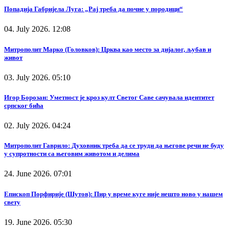
Попадија Габријела Луга: „Рај треба да почне у породици“
04. July 2026. 12:08
Митрополит Марко (Головков): Црква као место за дијалог, љубав и
живот
03. July 2026. 05:10
Игор Борозан: Уметност је кроз култ Светог Саве сачувала идентитет
српског бића
02. July 2026. 04:24
Митрополит Гаврило: Духовник треба да се труди да његове речи не буду
у супротности са његовим животом и делима
24. June 2026. 07:01
Епископ Порфирије (Шутов): Пир у време куге није нешто ново у нашем
свету
19. June 2026. 05:30