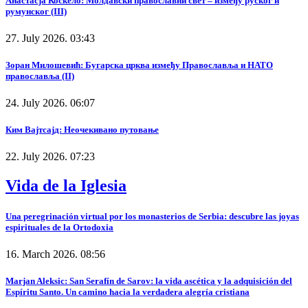
Анастасја Коскело: Молдавски православни свет – између руског и
румунског (III)
27. July 2026. 03:43
Зоран Милошевић: Бугарска црква између Православља и НАТО
православља (II)
24. July 2026. 06:07
Ким Вајтсајд: Неочекивано путовање
22. July 2026. 07:23
Vida de la Iglesia
Una peregrinación virtual por los monasterios de Serbia: descubre las joyas
espirituales de la Ortodoxia
16. March 2026. 08:56
Marjan Aleksic: San Serafín de Sarov: la vida ascética y la adquisición del
Espíritu Santo. Un camino hacia la verdadera alegría cristiana