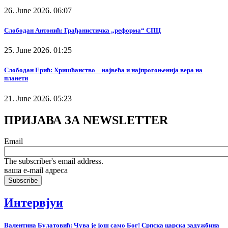
26. June 2026. 06:07
Слободан Антонић: Грађанистичка „реформа“ СПЦ
25. June 2026. 01:25
Слободан Ерић: Хришћанство – највећа и најпрогоњенија вера на
планети
21. June 2026. 05:23
ПРИЈАВА ЗА NEWSLETTER
Email
The subscriber's email address.
ваша е-mail адреса
Интервјуи
Валентина Булатовић: Чува је још само Бог! Српска царска задужбина