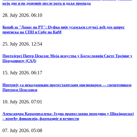
која две и по деценије после рата и даље пропада
28. July 2026. 06:10
Ковић за "Данас на РТ": Џуфка није усамљен случај, већ део ширег
притиска на СПЦ и Србе на КиМ
25. July 2026. 12:54
Протојереј Питер Џексон: Моја искуства у Богословији Свете Тројице у
Џорданвилу (САД)
15. July 2026. 06:17
Интервју са некадашњим протестантским мисионаром — свештеником
Питером Џексоном
10. July 2026. 07:01
Александра Карамихалева: Једна православна породица у Швајцарској
– између финансија, фармације и вечности
07. July 2026. 05:08