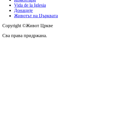
Vida de la Iglesia
Донације
Животът на Църквата
Copyright ©Живот Цркве
Сва права придржана.