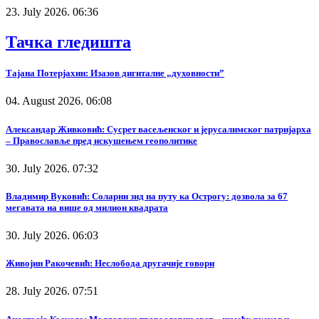
23. July 2026. 06:36
Тачка гледишта
Тајана Потерјахин: Изазов дигиталне „духовности”
04. August 2026. 06:08
Александар Живковић: Сусрет васељенског и јерусалимског патријарха
– Православље пред искушењем геополитике
30. July 2026. 07:32
Владимир Вуковић: Соларни зид на путу ка Острогу: дозвола за 67
мегавата на више од милион квадрата
30. July 2026. 06:03
Живојин Ракочевић: Неслобода другачије говори
28. July 2026. 07:51