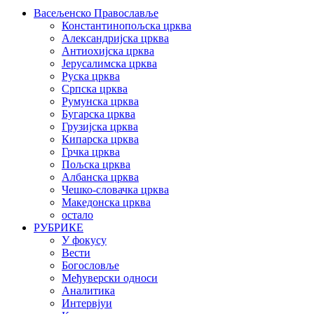
Васељенско Православље
Константинопољска црква
Александријска црква
Антиохијска црква
Јерусалимска црква
Руска црква
Српска црква
Румунска црква
Бугарска црква
Грузијска црква
Кипарска црква
Грчка црква
Пољска црква
Албанска црква
Чешко-словачка црква
Македонска црква
остало
РУБРИКЕ
У фокусу
Вести
Богословље
Међуверски односи
Аналитика
Интервјуи