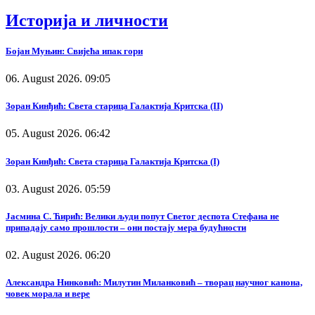
Историја и личности
Бојан Муњин: Свијећа ипак гори
06. August 2026. 09:05
Зоран Кинђић: Света старица Галактија Критска (II)
05. August 2026. 06:42
Зоран Кинђић: Света старица Галактија Критска (I)
03. August 2026. 05:59
Јасмина С. Ћирић: Велики људи попут Светог деспота Стефана не
припадају само прошлости – они постају мера будућности
02. August 2026. 06:20
Александра Нинковић: Милутин Миланковић – творац научног канона,
човек морала и вере