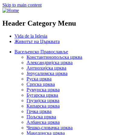
Skip to main content
Header Category Menu
Vida de la Iglesia
Животът на Църквата
Васељенско Православље
Константинопољска црква
Александријска црква
Антиохијска црква
Јерусалимска црква
Руска црква
Српска црква
Румунска црква
Бугарска црква
Грузијска црква
Кипарска црква
Грчка црква
Пољска црква
Албанска црква
Чешко-словачка црква
Македонска црква