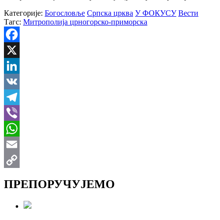
Категорије:
Богословље
Српска црква
У ФОКУСУ
Вести
Тагс:
Митрополија црногорско-приморска
Facebook
X
LinkedIn
VK
Telegram
Viber
WhatsApp
Email
Copy
ПРЕПОРУЧУЈЕМО
Link