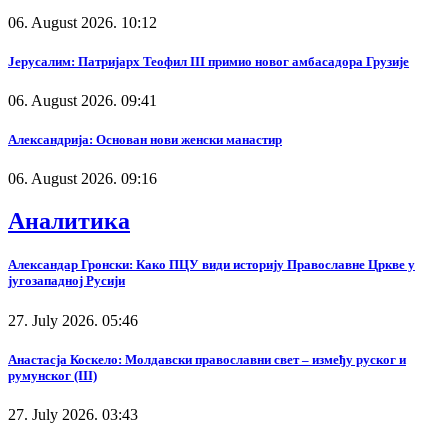
06. August 2026. 10:12
Јерусалим: Патријарх Теофил III примио новог амбасадора Грузије
06. August 2026. 09:41
Александрија: Основан нови женски манастир
06. August 2026. 09:16
Аналитика
Александар Гронски: Како ПЦУ види историју Православне Цркве у
југозападној Русији
27. July 2026. 05:46
Анастасја Коскело: Молдавски православни свет – између руског и
румунског (III)
27. July 2026. 03:43