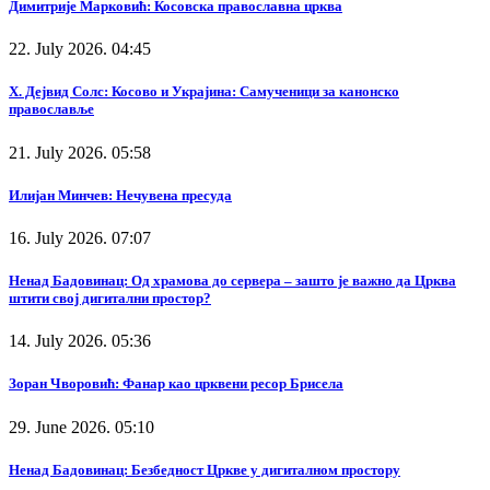
Димитрије Марковић: Косовска православна црква
22. July 2026. 04:45
Х. Дејвид Солс: Косово и Украјина: Самученици за канонско
православље
21. July 2026. 05:58
Илијан Минчев: Нечувена пресуда
16. July 2026. 07:07
Ненад Бадовинац: Од храмова до сервера – зашто је важно да Црква
штити свој дигитални простор?
14. July 2026. 05:36
Зоран Чворовић: Фанар као црквени ресор Брисела
29. June 2026. 05:10
Ненад Бадовинац: Безбедност Цркве у дигиталном простору