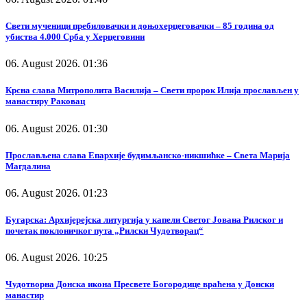
Свети мученици пребиловачки и доњохерцеговачки – 85 година од
убиства 4.000 Срба у Херцеговини
06. August 2026. 01:36
Крсна слава Митрополита Василија – Свети пророк Илија прослављен у
манастиру Раковац
06. August 2026. 01:30
Прослављена слава Епархије будимљанско-никшићке – Света Марија
Магдалина
06. August 2026. 01:23
Бугарска: Архијерејска литургија у капели Светог Јована Рилског и
почетак поклоничког пута „Рилски Чудотворац“
06. August 2026. 10:25
Чудотворна Донска икона Пресвете Богородице враћена у Донски
манастир