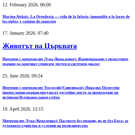
12. February 2026. 06:00
Marjan Aleksic: La Ortodoxia — vida de la Iglesia, inmutable a lo largo de
los siglos, y camino de sanación
17. January 2026. 07:40
Животът на Църквата
Интервю с митрополит Лука (Коваленко): Жизненоважно е поместните
църкви да започнат сериозен, честен и системен диалог
25. June 2026. 09:24
Интервю с митрополит Теодосий (Снигирьов): Няколко Поместни
православни църкви предлагат достойно място за провеждане на
истински Всеправославен събор
19. April 2026. 12:15
Митрополит Лука (Коваленко): Паството без покрив, но не без Бога: за
духовното единство в условия на потисничество