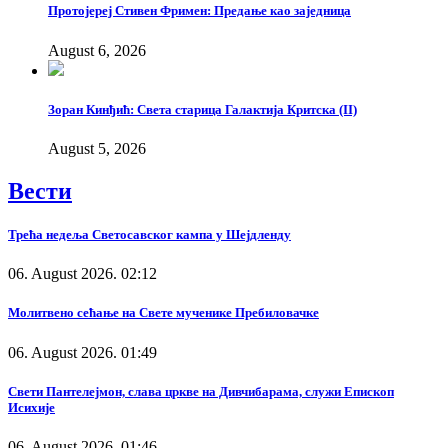
Протојереј Стивен Фримен: Предање као заједница
August 6, 2026
Зоран Кинђић: Света старица Галактија Критска (II)
August 5, 2026
Вести
Трећа недеља Светосавског кампа у Шејдленду
06. August 2026. 02:12
Молитвено сећање на Свете мученике Пребиловачке
06. August 2026. 01:49
Свети Пантелејмон, слава цркве на Дивчибарама, служи Епископ
Исихије
06. August 2026. 01:46