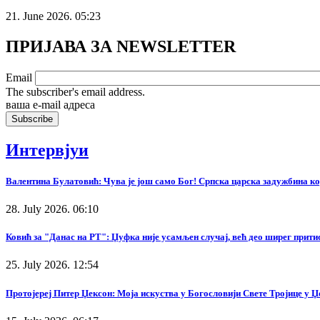
21. June 2026. 05:23
ПРИЈАВА ЗА NEWSLETTER
Email
The subscriber's email address.
ваша е-mail адреса
Интервјуи
Валентина Булатовић: Чува је још само Бог! Српска царска задужбина кој
28. July 2026. 06:10
Ковић за "Данас на РТ": Џуфка није усамљен случај, већ део ширег прит
25. July 2026. 12:54
Протојереј Питер Џексон: Моја искуства у Богословији Свете Тројице у 