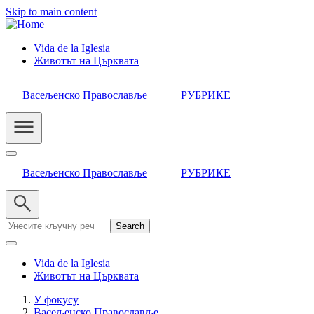
Skip to main content
Vida de la Iglesia
Животът на Църквата
Header
Category
Васељенско Православље
РУБРИКЕ
Menu
Васељенско Православље
РУБРИКЕ
Search
Vida de la Iglesia
Животът на Църквата
У фокусу
Васељенско Православље