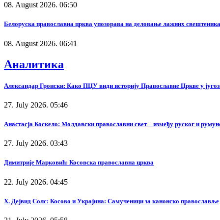
08. August 2026. 06:50
Белоруска православна црква упозорава на деловање лажних свештеника
08. August 2026. 06:41
Аналитика
Александар Гронски: Како ПЦУ види историју Православне Цркве у југоз
27. July 2026. 05:46
Анастасја Коскело: Молдавски православни свет – између руског и румунс
27. July 2026. 03:43
Димитрије Марковић: Косовска православна црква
22. July 2026. 04:45
Х. Дејвид Солс: Косово и Украјина: Самученици за канонско православље