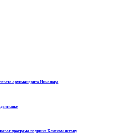
клевета архимандрита Никанора
туденткиње
у новог програма подршке Блиском истоку