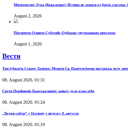
Митрополит Лука (Коваленко): Истина не зависи од броја гласова: 
August 2, 2026
Презвитер Оливер Суботић: Одбрана унутрашњих простора
August 1, 2026
Вести
Три јубилеја Старог Хопова: Мошти Св. Пантелејмона наставља челу лит
08. August 2026. 01:31
Свети Порфирије Кавсокаливит: живот, дело и наслеђе
08. August 2026. 01:24
„Ђедов сабор“ у Осојану у недељу, 9. августа
08. August 2026. 01:19