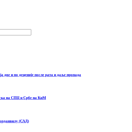
а две и по деценије после рата и даље пропада
иска на СПЦ и Србе на КиМ
Џорданвилу (САД)