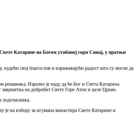
 Свете Катарине на Богом утабаној гори Синај, у пратњи
 нудећи свој благослов и изражавајући радост што су могли да
 решавању. Изразио је наду да ће Бог и Света Катарина
 завршетка на добробит Свете Горе Атон и целе Цркве.
х ходочасника.
у је на избору за игумана манастира Свете Катарине и