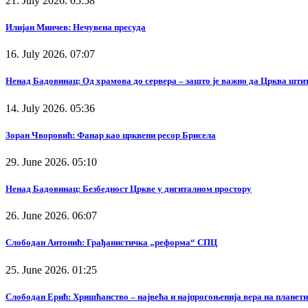
21. July 2026. 05:58
Илијан Минчев: Нечувена пресуда
16. July 2026. 07:07
Ненад Бадовинац: Од храмова до сервера – зашто је важно да Црква штит
14. July 2026. 05:36
Зоран Чворовић: Фанар као црквени ресор Брисела
29. June 2026. 05:10
Ненад Бадовинац: Безбедност Цркве у дигиталном простору
26. June 2026. 06:07
Слободан Антонић: Грађанистичка „реформа“ СПЦ
25. June 2026. 01:25
Слободан Ерић: Хришћанство – највећа и најпрогоњенија вера на планети