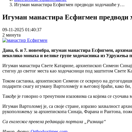
Breadcrumb
Игуман манастира Есфигмен предводи ходочашће у…
Игуман манастира Есфигмен предводи 
09-11-2025 01:40:37
2 минута
Дана, 6. и 7. новембра, игуман манастира Есфигмен, архим
неколико монаха и велике групе ходочасника из Удружења 
Игуман манастира Свете Катарине, архиепископ Симеон Синајски
стигну до светог места као ходочасници под заштитом Свете К
Током састанка, архиепископ Симеон се осврнуо на дугогодишњ
подарити снагу игуману Вартоломеју и његовој браћи, како би
Такође је говорио о тренутним изазовима са којима се суочава
Игуман Вартоломеј је, са своје стране, изразио захвалност ар
рукоположењу за архиепископа Синаја, Фарана и Раитона, поже
Са енглеског превела редакција портала „Ризница“
Извор, фото
:
Оrthodoxtimes.com