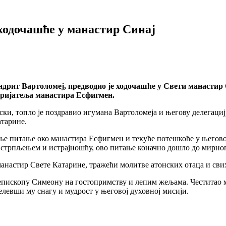
ходочашће у манастир Синај
андрит Вартоломеј, предводио је ходочашће у Свети манастир
пријатеља манастира Есфигмен.
, топло је поздравио игумана Вартоломеја и његову делегацију,
атарине.
е питање око манастира Есфигмен и текуће потешкоће у његовом
, стрпљењем и истрајношћу, ово питање коначно дошло до мирног
 манастир Свете Катарине, тражећи молитве атонских отаца и сви
хиепископу Симеону на гостопримству и лепим жељама. Честитао м
левши му снагу и мудрост у његовој духовној мисији.