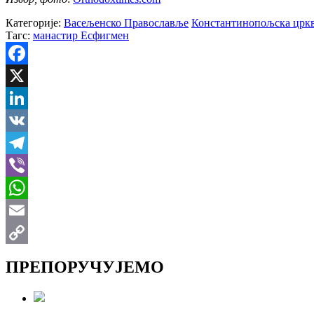
Категорије:
Васељенско Православље
Константинопољска црк
Тагс:
манастир Есфигмен
Facebook
X
LinkedIn
VK
Telegram
Viber
WhatsApp
Email
Copy
ПРЕПОРУЧУЈЕМО
Link