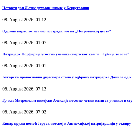
Четврти дан Љетне духовне школе у Херцеговини
08. August 2026. 01:12
Одржан парастос невино пострадалим на „Петровачкој цести“
08. August 2026. 01:07
Патријарх Порфирије угостио ученике спортског кампа „Србија те зове”
08. August 2026. 01:01
Бугарска православна дијаспора стала у одбрану патријарха Данила од 
08. August 2026. 07:13
Грчка: Митрополит никејски Алексије посетио летњи камп за ученице и с
08. August 2026. 07:02
Кипар пружа помоћ Јерусалимској и Антиохијској патријаршији у оквир