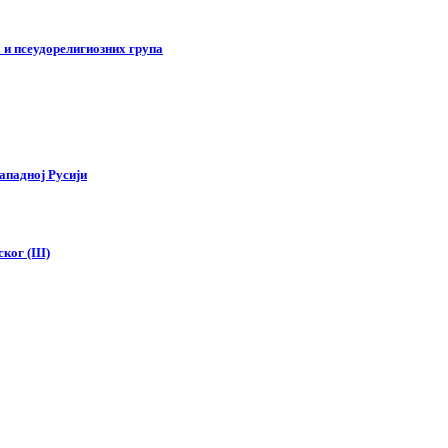
 и псеудорелигиозних група
ападној Русији
ког (III)