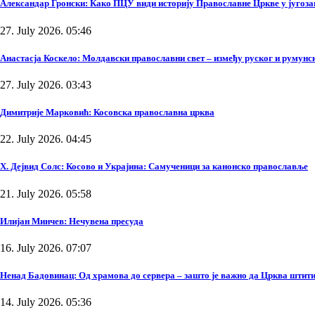
Александар Гронски: Како ПЦУ види историју Православне Цркве у југоза
27. July 2026. 05:46
Анастасја Коскело: Молдавски православни свет – између руског и румунско
27. July 2026. 03:43
Димитрије Марковић: Косовска православна црква
22. July 2026. 04:45
Х. Дејвид Солс: Косово и Украјина: Самученици за канонско православље
21. July 2026. 05:58
Илијан Минчев: Нечувена пресуда
16. July 2026. 07:07
Ненад Бадовинац: Од храмова до сервера – зашто је важно да Црква штити
14. July 2026. 05:36