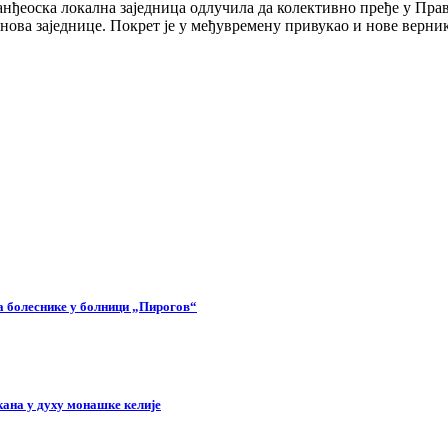
 еванђеоска локална заједница одлучила да колективно пређе у 
анова заједнице. Покрет је у међувремену привукао и нове верни
а болеснике у болници „Пирогов“
ана у духу монашке келије