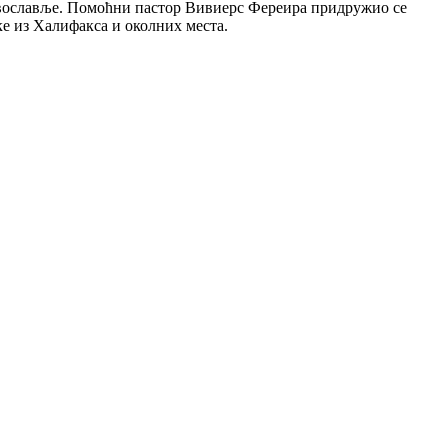
Православље. Помоћни пастор Вивиерс Фереира придружио се
ке из Халифакса и околних места.