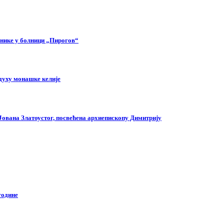
снике у болници „Пирогов“
духу монашке келије
 Јована Златоустог, посвећена архиепископу Димитрију
године