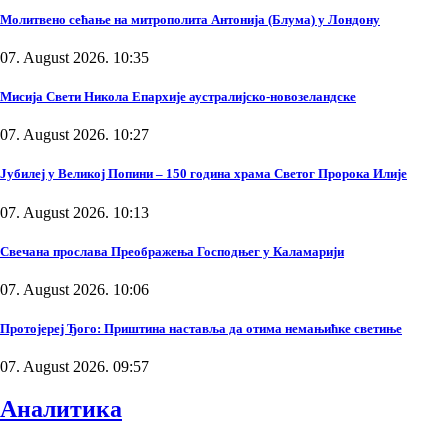
Молитвено сећање на митрополита Антонија (Блума) у Лондону
07. August 2026. 10:35
Мисија Свети Никола Епархије аустралијско-новозеландске
07. August 2026. 10:27
Јубилеј у Великој Попини – 150 година храма Светог Пророка Илије
07. August 2026. 10:13
Свечана прослава Преображења Господњег у Каламарији
07. August 2026. 10:06
Протојереј Ђого: Приштина наставља да отима немањићке светиње
07. August 2026. 09:57
Аналитика