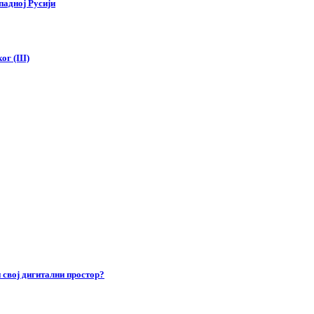
падној Русији
г (III)
 свој дигитални простор?