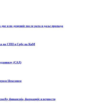
две и по деценије после рата и даље пропада
ска на СПЦ и Србе на КиМ
орданвилу (САД)
тером Џексоном
змеђу финансија, фармације и вечности