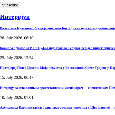
Интервјуи
Валентина Булатовић: Чува је још само Бог! Српска царска задужбина која 
28. July 2026. 06:10
Ковић за "Данас на РТ": Џуфка није усамљен случај, већ део ширег прити
25. July 2026. 12:54
Протојереј Питер Џексон: Моја искуства у Богословији Свете Тројице у Џ
15. July 2026. 06:17
Интервју са некадашњим протестантским мисионаром — свештеником Пи
10. July 2026. 07:01
Александра Карамихалева: Једна православна породица у Швајцарској – и