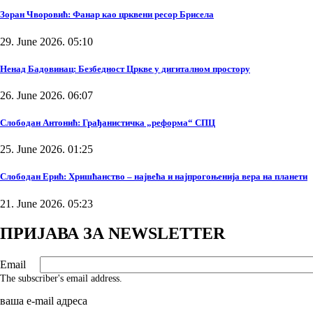
Зоран Чворовић: Фанар као црквени ресор Брисела
29. June 2026. 05:10
Ненад Бадовинац: Безбедност Цркве у дигиталном простору
26. June 2026. 06:07
Слободан Антонић: Грађанистичка „реформа“ СПЦ
25. June 2026. 01:25
Слободан Ерић: Хришћанство – највећа и најпрогоњенија вера на планети
21. June 2026. 05:23
ПРИЈАВА ЗА NEWSLETTER
Email
The subscriber's email address.
ваша е-mail адреса