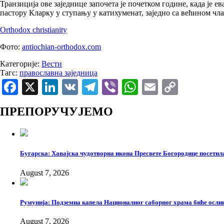
Транзиција ове заједнице започета је почетком године, када је
пастору Кларку у ступању у катихуменат, заједно са већином чл
Orthodox christianity
Фото:
antiochian-orthodox.com
Категорије:
Вести
Тагс:
православна заједница
Facebook
X
LinkedIn
VK
Telegram
Viber
WhatsApp
Email
Copy
Link
ПРЕПОРУЧУЈЕМО
Бугарска: Хавајска чудотворна икона Пресвете Богородице посетил
August 7, 2026
Румунија: Подземна капела Националног саборног храма биће ослик
August 7, 2026