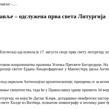
славље –…
авље – одслужена прва света Литургија
глеска) одслужила је 17. августа своју прву свету литургију, ш
, током попразништва празника Успења Пресвете Богородице. На 
арохије светог Ејдана Линдисфарнског у Манчестеру, јавља Ант
а под окриљем Антиохијске архиепископије, припрема се за велик
вање свештенства, тада ће у Православну цркву примити 34 ве
тургију, на којој ће Даглас Кларк, дотадашњи еванђеоски пастор
свете Хилде из Витбија, познатом химнографу и песнику ране б