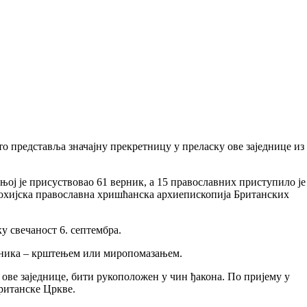
то представља значајну прекретницу у преласку ове заједнице из
њој је присуствовао 61 верник, а 15 православних приступило је
иохијска православна хришћанска архиепископија Британских
у свечаност 6. септембра.
рника – крштењем или миропомазањем.
 ове заједнице, бити рукоположен у чин ђакона. По пријему у
ританске Цркве.