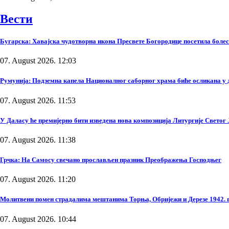
Вести
Бугарска: Хавајска чудотворна икона Пресвете Богородице посетила боле
07. August 2026. 12:03
Румунија: Подземна капела Националног саборног храма биће осликана у 
07. August 2026. 11:53
У Даласу ће премијерно бити изведена нова композиција Литургије Светог
07. August 2026. 11:38
Грчка: На Самосу свечано прослављен празник Преображења Господњег
07. August 2026. 11:20
Молитвени помен страдалима мештанима Торња, Обријежи и Дерезе 1942. 
07. August 2026. 10:44