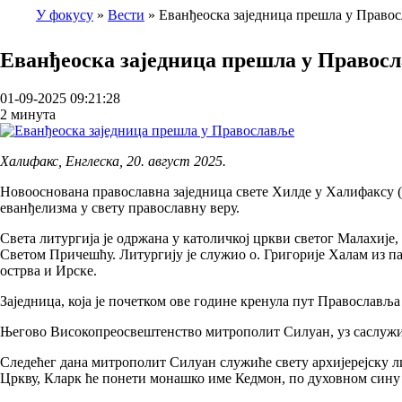
У фокусу
Вести
Еванђеоска заједница прешла у Право
Breadcrumb
Еванђеоска заједница прешла у Правосл
01-09-2025 09:21:28
2 минута
Халифакс, Енглеска, 20. август 2025.
Новооснована православна заједница свете Хилде у Халифаксу (Ен
еванђелизма у свету православну веру.
Света литургија је одржана у католичкој цркви светог Малахије
Светом Причешћу. Литургију је служио о. Григорије Халам из п
острва и Ирске.
Заједница, која је почетком ове године кренула пут Православљ
Његово Високопреосвештенство митрополит Силуан, уз саслужи
Следећег дана митрополит Силуан служиће свету архијерејску ли
Цркву, Кларк ће понети монашко име Кедмон, по духовном сину 