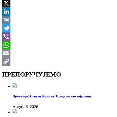
Facebook
X
LinkedIn
VK
Telegram
Viber
WhatsApp
Email
Copy
ПРЕПОРУЧУЈЕМО
Link
Протојереј Стивен Фримен: Предање као заједница
August 6, 2026