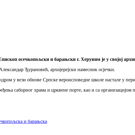
 Епископ осечкопољски и барањски г. Херувим је у својој арх
 Александар Ђурановић, архијерејски намесник осјечки.
дром у вези обнове Српске вероисповедне школе настале у пери
ђења саборног храма и црквене порте, као и са организацијом пр
ечкопољска и барањска