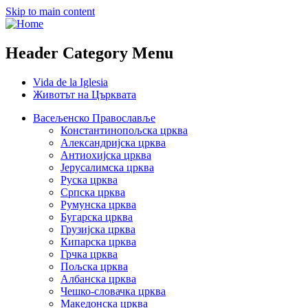
Skip to main content
Header Category Menu
Vida de la Iglesia
Животът на Църквата
Васељенско Православље
Константинопољска црква
Александријска црква
Антиохијска црква
Јерусалимска црква
Руска црква
Српска црква
Румунска црква
Бугарска црква
Грузијска црква
Кипарска црква
Грчка црква
Пољска црква
Албанска црква
Чешко-словачка црква
Македонска црква