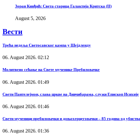
Зоран Кинђић: Света старица Галактија Критска (II)
August 5, 2026
Вести
Трећа недеља Светосавског кампа у Шејдленду
06. August 2026. 02:12
Молитвено сећање на Свете мученике Пребиловачке
06. August 2026. 01:49
Свети Пантелејмон, слава цркве на Дивчибарама, служи Епископ Исихије
06. August 2026. 01:46
Свети мученици пребиловачки и доњохерцеговачки – 85 година од убиства
06. August 2026. 01:36