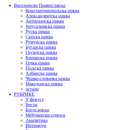
Васељенско Православље
Константинопољска црква
Александријска црква
Антиохијска црква
Јерусалимска црква
Руска црква
Српска црква
Румунска црква
Бугарска црква
Грузијска црква
Кипарска црква
Грчка црква
Пољска црква
Албанска црква
Чешко-словачка црква
Македонска црква
остало
РУБРИКЕ
У фокусу
Вести
Богословље
Међуверски односи
Аналитика
Интервјуи