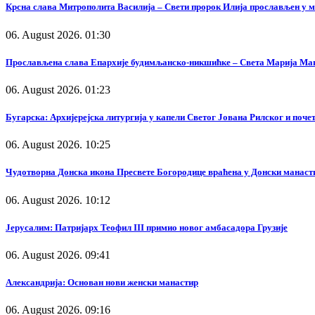
Крсна слава Митрополита Василија – Свети пророк Илија прослављен у 
06. August 2026. 01:30
Прослављена слава Епархије будимљанско-никшићке – Света Марија Ма
06. August 2026. 01:23
Бугарска: Архијерејска литургија у капели Светог Јована Рилског и поч
06. August 2026. 10:25
Чудотворна Донска икона Пресвете Богородице враћена у Донски манаст
06. August 2026. 10:12
Јерусалим: Патријарх Теофил III примио новог амбасадора Грузије
06. August 2026. 09:41
Александрија: Основан нови женски манастир
06. August 2026. 09:16