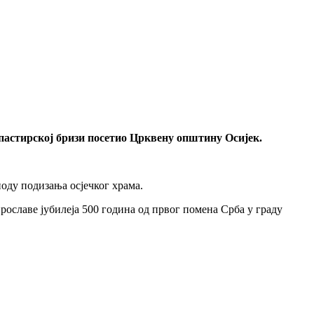
ипастирској бризи посетио Црквену општину Осијек.
оду подизања осјечког храма.
ославе јубилеја 500 година од првог помена Срба у граду