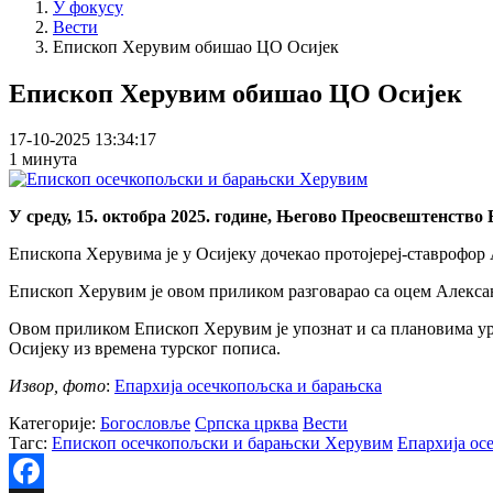
У фокусу
Вести
Епископ Херувим обишао ЦО Осијек
Епископ Херувим обишао ЦО Осијек
17-10-2025 13:34:17
1 минута
У среду, 15. октобра 2025. године, Његово Преосвештенство
Епископа Херувима је у Осијеку дочекао протојереј-ставрофор
Епископ Херувим је овом приликом разговарао са оцем Алексан
Овом приликом Епископ Херувим је упознат и са плановима уре
Осијеку из времена турског пописа.
Извор, фото
:
Епархија осечкопољска и барањска
Категорије:
Богословље
Српска црква
Вести
Тагс:
Епископ осечкопољски и барањски Херувим
Епархија ос