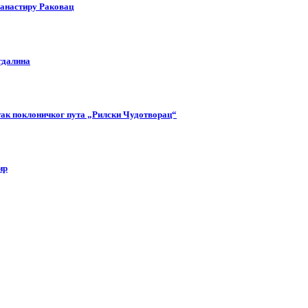
манастиру Раковац
гдалина
етак поклоничког пута „Рилски Чудотворац“
ир