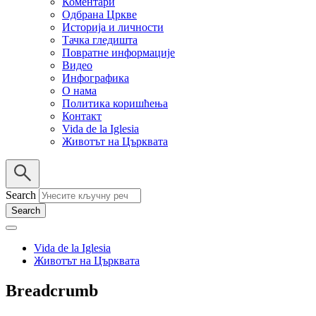
Коментари
Одбрана Цркве
Историја и личности
Тачка гледишта
Повратне информације
Видео
Инфографика
О нама
Политика коришћења
Контакт
Vida de la Iglesia
Животът на Църквата
Search
Vida de la Iglesia
Животът на Църквата
Breadcrumb