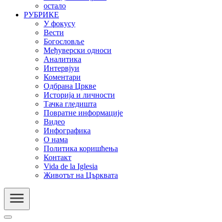
остало
РУБРИКЕ
У фокусу
Вести
Богословље
Међуверски односи
Аналитика
Интервјуи
Коментари
Одбрана Цркве
Историја и личности
Тачка гледишта
Повратне информације
Видео
Инфографика
О нама
Политика коришћења
Контакт
Vida de la Iglesia
Животът на Църквата