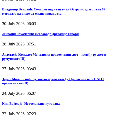
Владимир Вуковић: Соларни зид на путу ка Острогу: дозвола за 67
мегавата на више од милион квадрата
30. July 2026. 06:03
Живојин Ракочевић: Неслобода другачије говори
28. July 2026. 07:51
Анастасја Коскело: Молдавски православни свет – између руског и
румунског (III)
27. July 2026. 03:43
Зоран Милошевић: Бугарска црква између Православља и НАТО
православља (II)
24. July 2026. 06:07
Ким Вајтсајд: Неочекивано путовање
22. July 2026. 07:23