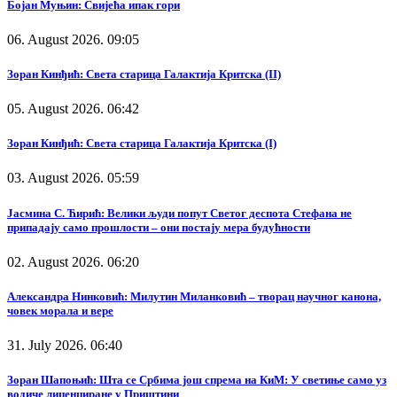
Бојан Муњин: Свијећа ипак гори
06. August 2026. 09:05
Зоран Кинђић: Света старица Галактија Критска (II)
05. August 2026. 06:42
Зоран Кинђић: Света старица Галактија Критска (I)
03. August 2026. 05:59
Јасмина С. Ћирић: Велики људи попут Светог деспота Стефана не
припадају само прошлости – они постају мера будућности
02. August 2026. 06:20
Александра Нинковић: Милутин Миланковић – творац научног канона,
човек морала и вере
31. July 2026. 06:40
Зоран Шапоњић: Шта се Србима још спрема на КиМ: У светиње само уз
водиче лиценциране у Приштини