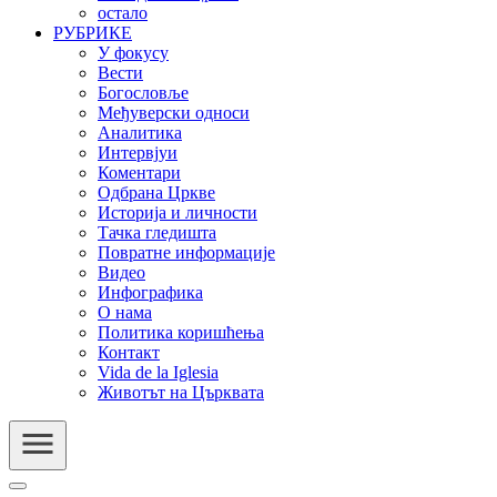
остало
РУБРИКЕ
У фокусу
Вести
Богословље
Међуверски односи
Аналитика
Интервјуи
Коментари
Одбрана Цркве
Историја и личности
Тачка гледишта
Повратне информације
Видео
Инфографика
О нама
Политика коришћења
Контакт
Vida de la Iglesia
Животът на Църквата