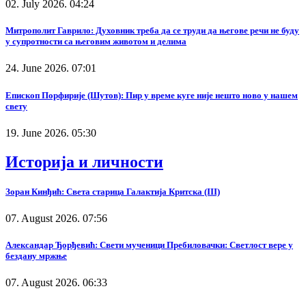
02. July 2026. 04:24
Митрополит Гаврило: Духовник треба да се труди да његове речи не буду
у супротности са његовим животом и делима
24. June 2026. 07:01
Епископ Порфирије (Шутов): Пир у време куге није нешто ново у нашем
свету
19. June 2026. 05:30
Историја и личности
Зоран Кинђић: Света старица Галактија Критска (III)
07. August 2026. 07:56
Александар Ђорђевић: Свети мученици Пребиловачки: Светлост вере у
бездану мржње
07. August 2026. 06:33