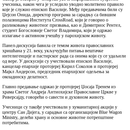
учесника, након чега је уследило уводно молитвено правило
које је служио епископ Василије. Међу предавачима били су
Џејсон Онида, директор програма за сарадњу са бившим
полазницима Института CrossRoad, који је говорио о
разликовању животног призвања, као и Димитриос Рентел,
студент Богословије Светог Владимира, који је одржао
излагање о активном учешћу у парохијском животу.
Панел-дискусија бавила се темом живота православних
хришћана у 21. веку, укључујући питања вештачке
интелигенције и пастирског рада са онима који су се удаљили
од вере. У дискусији су учествовали епископ Василије,
канцелар епархије протојереј Кирил Соколов и протојереј
Мајкл Андерсон, председник епархијског одељења за
омладинску делатност.
Главно предавање одржао је протојереј Џосаја Тренем из
храма Светог Андреја Антиохијске Православне Цркве у
Риверсајду, говорећи о савести и духовном животу.
Учесници су такође учествовали у хуманитарној акцији у
центру Сан Дијега, у сарадњи са организацијом Blue Wagon
Ministry, делећи храну и основне животне потрепштине
потребитима.