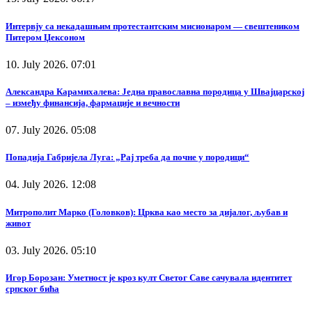
Интервју са некадашњим протестантским мисионаром — свештеником
Питером Џексоном
10. July 2026. 07:01
Александра Карамихалева: Једна православна породица у Швајцарској
– између финансија, фармације и вечности
07. July 2026. 05:08
Попадија Габријела Луга: „Рај треба да почне у породици“
04. July 2026. 12:08
Митрополит Марко (Головков): Црква као место за дијалог, љубав и
живот
03. July 2026. 05:10
Игор Борозан: Уметност је кроз култ Светог Саве сачувала идентитет
српског бића