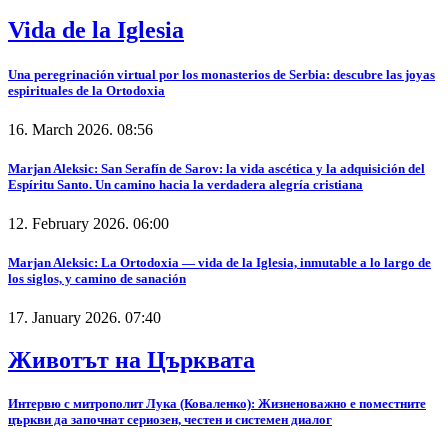
Vida de la Iglesia
Una peregrinación virtual por los monasterios de Serbia: descubre las joyas
espirituales de la Ortodoxia
16. March 2026. 08:56
Marjan Aleksic: San Serafín de Sarov: la vida ascética y la adquisición del
Espíritu Santo. Un camino hacia la verdadera alegría cristiana
12. February 2026. 06:00
Marjan Aleksic: La Ortodoxia — vida de la Iglesia, inmutable a lo largo de
los siglos, y camino de sanación
17. January 2026. 07:40
Животът на Църквата
Интервю с митрополит Лука (Коваленко): Жизненоважно е поместните
църкви да започнат сериозен, честен и системен диалог