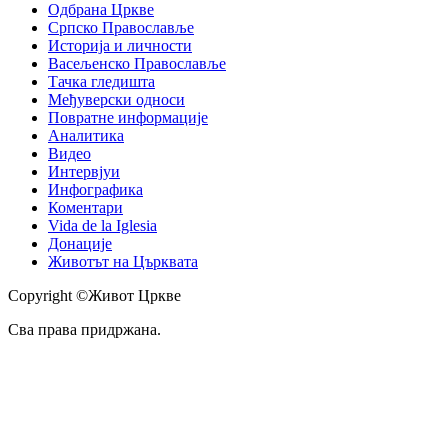
Одбрана Цркве
Српско Православље
Историја и личности
Васељенско Православље
Тачка гледишта
Међуверски односи
Повратне информације
Аналитика
Видео
Интервјуи
Инфографика
Коментари
Vida de la Iglesia
Донације
Животът на Църквата
Copyright ©Живот Цркве
Сва права придржана.