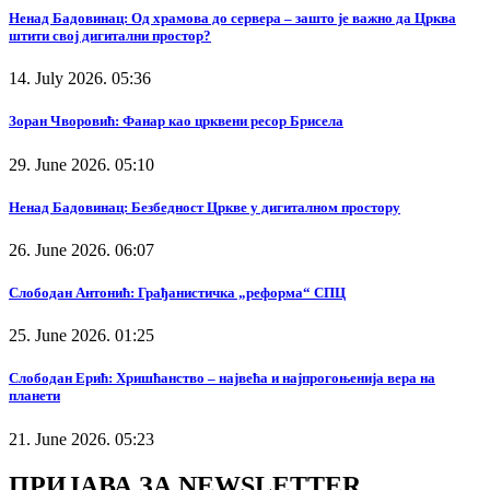
Ненад Бадовинац: Од храмова до сервера – зашто је важно да Црква
штити свој дигитални простор?
14. July 2026. 05:36
Зоран Чворовић: Фанар као црквени ресор Брисела
29. June 2026. 05:10
Ненад Бадовинац: Безбедност Цркве у дигиталном простору
26. June 2026. 06:07
Слободан Антонић: Грађанистичка „реформа“ СПЦ
25. June 2026. 01:25
Слободан Ерић: Хришћанство – највећа и најпрогоњенија вера на
планети
21. June 2026. 05:23
ПРИЈАВА ЗА NEWSLETTER