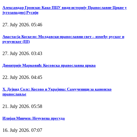
Александар Гронски: Како ПЦУ види историју Православне Цркве у
југозападној Русији
27. July 2026. 05:46
Анастасја Коскело: Молдавски православни свет – између руског и
румунског (III)
27. July 2026. 03:43
Димитрије Марковић: Косовска православна црква
22. July 2026. 04:45
Х. Дејвид Солс: Косово и Украјина: Самученици за канонско
православље
21. July 2026. 05:58
Илијан Минчев: Нечувена пресуда
16. July 2026. 07:07