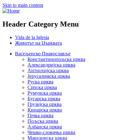
Skip to main content
Header Category Menu
Vida de la Iglesia
Животът на Църквата
Васељенско Православље
Константинопољска црква
Александријска црква
Антиохијска црква
Јерусалимска црква
Руска црква
Српска црква
Румунска црква
Бугарска црква
Грузијска црква
Кипарска црква
Грчка црква
Пољска црква
Албанска црква
Чешко-словачка црква
Македонска црква