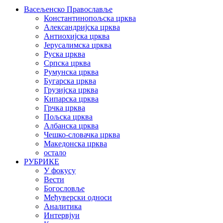
Васељенско Православље
Константинопољска црква
Александријска црква
Антиохијска црква
Јерусалимска црква
Руска црква
Српска црква
Румунска црква
Бугарска црква
Грузијска црква
Кипарска црква
Грчка црква
Пољска црква
Албанска црква
Чешко-словачка црква
Македонска црква
остало
РУБРИКЕ
У фокусу
Вести
Богословље
Међуверски односи
Аналитика
Интервјуи