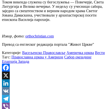
Током викенда служена су богослужења — Повечерје, Света
Литургија и Велико вечерње. У недељу су учесници сабора,
заједно са свештенством и верним народом храма Светог
Јована Дамаскина, учествовали у архипастирској посети
епископа Василија парохији.
Извор, фото
:
orthochristian.com
Превод са енглеског редакција портала "Живот Цркве"
Категорије:
Васељенско Православље
Америчка црква
Вести
Тагс:
Православна црква у Америци
Сабор омладине
Епархија Запада
Facebook
X
LinkedIn
VK
Telegram