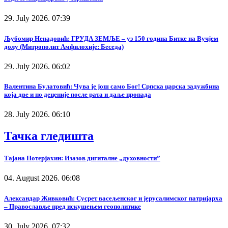
29. July 2026. 07:39
Љубомир Ненадовић: ГРУДА ЗЕМЉЕ – уз 150 година Битке на Вучјем
долу (Митрополит Амфилохије: Беседа)
29. July 2026. 06:02
Валентина Булатовић: Чува је још само Бог! Српска царска задужбина
која две и по деценије после рата и даље пропада
28. July 2026. 06:10
Тачка гледишта
Тајана Потерјахин: Изазов дигиталне „духовности”
04. August 2026. 06:08
Александар Живковић: Сусрет васељенског и јерусалимског патријарха
– Православље пред искушењем геополитике
30. July 2026. 07:32