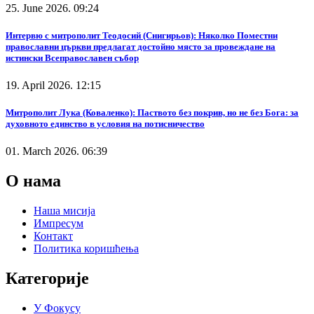
25. June 2026. 09:24
Интервю с митрополит Теодосий (Снигирьов): Няколко Поместни
православни църкви предлагат достойно място за провеждане на
истински Всеправославен събор
19. April 2026. 12:15
Митрополит Лука (Коваленко): Паството без покрив, но не без Бога: за
духовното единство в условия на потисничество
01. March 2026. 06:39
О нама
Наша мисија
Импресум
Контакт
Политика коришћења
Категорије
У Фокусу