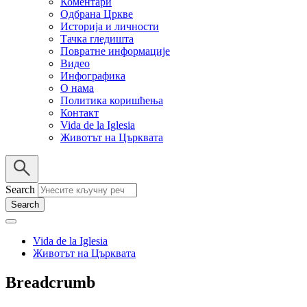
Коментари
Одбрана Цркве
Историја и личности
Тачка гледишта
Повратне информације
Видео
Инфографика
О нама
Политика коришћења
Контакт
Vida de la Iglesia
Животът на Църквата
Search
Vida de la Iglesia
Животът на Църквата
Breadcrumb