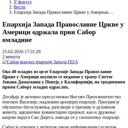
У фокусу
Вести
Епархија Запада Православне Цркве у Америци…
Епархија Запада Православне Цркве у
Америци одржала први Сабор
омладине
25-02-2026 17:31:29
2 минута
Око 40 младих из целе Епархије Запада Православне
Цркве у Америци окупило се недавно у храму Светог
Јована Дамаскина у Повеју, у Калифорнији, на тродневном
првом Сабору младих одраслих.
Догађају је активно присуствовао Његово Преосвештенство
епископ Василије, надлежни архијереј епархије. Програм је
обухватио богослужења, разговоре о призиву и духовном
животу, заједнички хуманитарни пројекат, као и дружење
широм округа Сан Дијего, наводи се у саопштењу епархије.
Сабор је отворен у четвртак увече неформалним сусретом