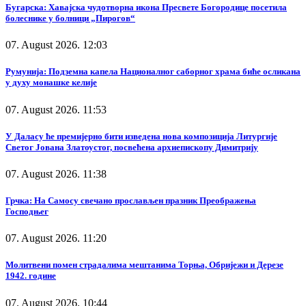
Бугарска: Хавајска чудотворна икона Пресвете Богородице посетила
болеснике у болници „Пирогов“
07. August 2026. 12:03
Румунија: Подземна капела Националног саборног храма биће осликана
у духу монашке келије
07. August 2026. 11:53
У Даласу ће премијерно бити изведена нова композиција Литургије
Светог Јована Златоустог, посвећена архиепископу Димитрију
07. August 2026. 11:38
Грчка: На Самосу свечано прослављен празник Преображења
Господњег
07. August 2026. 11:20
Молитвени помен страдалима мештанима Торња, Обријежи и Дерезе
1942. године
07. August 2026. 10:44