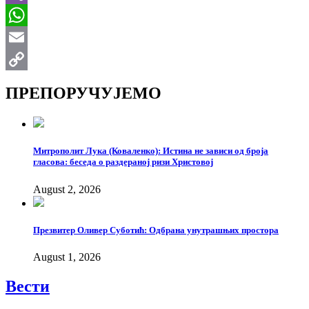
Viber
WhatsApp
Email
Copy
ПРЕПОРУЧУЈЕМО
Link
Митрополит Лука (Коваленко): Истина не зависи од броја
гласова: беседа о раздераној ризи Христовој
August 2, 2026
Презвитер Оливер Суботић: Одбрана унутрашњих простора
August 1, 2026
Вести