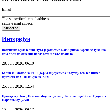
Email
The subscriber's email address.
ваша е-mail адреса
Интервјуи
Валентина Булатовић: Чува је још само Бог! Српска царска задужбина
која две и по деценије после рата и даље пропада
28. July 2026. 06:10
Ковић за "Данас на РТ": Џуфка није усамљен случај, већ део ширег
притиска на СПЦ и Србе на КиМ
25. July 2026. 12:54
Протојереј Питер Џексон: Моја искуства у Богословији Свете Тројице у
Џорданвилу (САД)
15. July 2026. 06:17