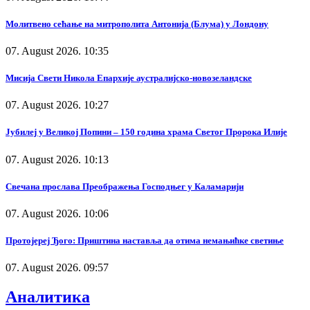
Молитвено сећање на митрополита Антонија (Блума) у Лондону
07. August 2026. 10:35
Мисија Свети Никола Епархије аустралијско-новозеландске
07. August 2026. 10:27
Јубилеј у Великој Попини – 150 година храма Светог Пророка Илије
07. August 2026. 10:13
Свечана прослава Преображења Господњег у Каламарији
07. August 2026. 10:06
Протојереј Ђого: Приштина наставља да отима немањићке светиње
07. August 2026. 09:57
Аналитика