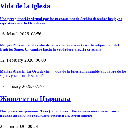
Vida de la Iglesia
Una peregrinación virtual por los monasterios de Serbia: descubre las joyas
espirituales de la Ortodoxia
16. March 2026. 08:56
Marjan Aleksic: San Serafín de Sarov: la vida ascética y la adquisición del
Espíritu Santo. Un camino hacia la verdadera alegría cristiana
12. February 2026. 06:00
Marjan Aleksic: La Ortodoxia — vida de la Iglesia, inmutable a lo largo de los
siglos, y camino de sanación
17. January 2026. 07:40
Животът на Църквата
Интервю с митрополит Лука (Коваленко): Жизненоважно е поместните
църкви да започнат сериозен, честен и системен диалог
25. June 2026. 09:24