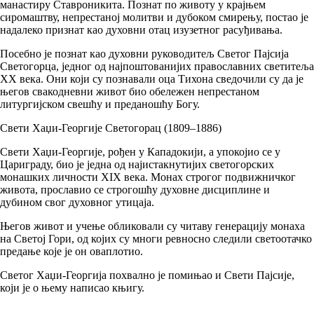
манастиру Ставроникита. Познат по животу у крајњем
сиромаштву, непрестаној молитви и дубоком смирењу, постао је
надалеко признат као духовни отац изузетног расуђивања.
Посебно је познат као духовни руководитељ Светог Пајсија
Светогорца, једног од најпоштованијих православних светитеља
XX века. Они који су познавали оца Тихона сведочили су да је
његов свакодневни живот био обележен непрестаном
литургијском свешћу и преданошћу Богу.
Свети Хаџи-Георгије Светогорац (1809–1886)
Свети Хаџи-Георгије, рођен у Кападокији, а упокојио се у
Цариграду, био је једна од најистакнутијих светогорских
монашких личности XIX века. Монах строгог подвижничког
живота, прославио се строгошћу духовне дисциплине и
дубином свог духовног утицаја.
Његов живот и учење обликовали су читаву генерацију монаха
на Светој Гори, од којих су многи ревносно следили светоотачко
предање које је он оваплотио.
Светог Хаџи-Георгија похвално је помињао и Свети Пајсије,
који је о њему написао књигу.