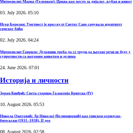
Митрополит Марко (Головков): Црква као место за дијалог, љубав и живот
03. July 2026. 05:10
Игор Борозан: Уметност је кроз култ Светог Саве сачувала идентитет
српског бића
02. July 2026. 04:24
Митрополит Гаврило: Духовник треба да се труди да његове речи не буду у
супротности са његовим животом и делима
24. June 2026. 07:01
Историја и личности
Зоран Кинђић: Света старица Галактија Критска (IV)
10. August 2026. 05:53
Никола Ожеговић: Др Николај (Велимировић) као епископ охридско-
битољски (1931–1938), II део
08. August 2026. 02:58