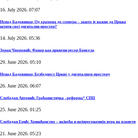
16. July 2026. 07:07
Ненад Бадовинац: Од храмова до сервера – зашто је важно да Црква
штити свој дигитални простор?
14. July 2026. 05:36
Зоран Чворовић: Фанар као црквени ресор Брисела
29. June 2026. 05:10
Ненад Бадовинац: Безбедност Цркве у дигиталном простору
26. June 2026. 06:07
Слободан Антонић: Грађанистичка „реформа“ СПЦ
25. June 2026. 01:25
Слободан Ерић: Хришћанство – највећа и најпрогоњенија вера на планети
21. June 2026. 05:23