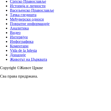
Српско Православље
Историја и личности
Васељенско Православље
Тачка гледишта
Међуверски односи
Повратне информације
Аналитика
Видео
Интервјуи
Инфографика
Коментари
Vida de la Iglesia
Донације
Животът на Църквата
Copyright ©Живот Цркве
Сва права придржана.