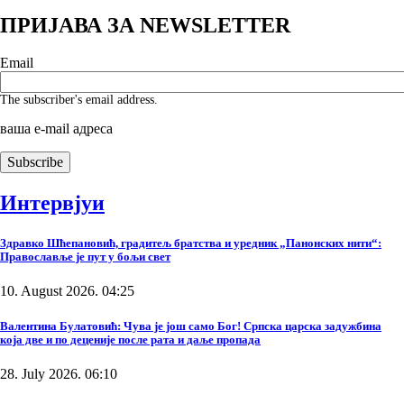
ПРИЈАВА ЗА NEWSLETTER
Email
The subscriber's email address.
ваша е-mail адреса
Интервјуи
Здравко Шћепановић, градитељ братства и уредник „Панонских нити“:
Православље је пут у бољи свет
10. August 2026. 04:25
Валентина Булатовић: Чува је још само Бог! Српска царска задужбина
која две и по деценије после рата и даље пропада
28. July 2026. 06:10