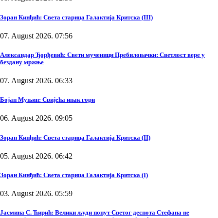
Зоран Кинђић: Света старица Галактија Критска (III)
07. August 2026. 07:56
Александар Ђорђевић: Свети мученици Пребиловачки: Светлост вере у
бездану мржње
07. August 2026. 06:33
Бојан Муњин: Свијећа ипак гори
06. August 2026. 09:05
Зоран Кинђић: Света старица Галактија Критска (II)
05. August 2026. 06:42
Зоран Кинђић: Света старица Галактија Критска (I)
03. August 2026. 05:59
Јасмина С. Ћирић: Велики људи попут Светог деспота Стефана не