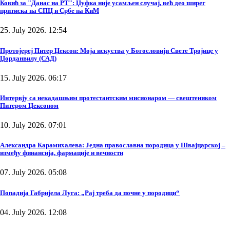
Ковић за "Данас на РТ": Џуфка није усамљен случај, већ део ширег
притиска на СПЦ и Србе на КиМ
25. July 2026. 12:54
Протојереј Питер Џексон: Моја искуства у Богословији Свете Тројице у
Џорданвилу (САД)
15. July 2026. 06:17
Интервју са некадашњим протестантским мисионаром — свештеником
Питером Џексоном
10. July 2026. 07:01
Александра Карамихалева: Једна православна породица у Швајцарској –
између финансија, фармације и вечности
07. July 2026. 05:08
Попадија Габријела Луга: „Рај треба да почне у породици“
04. July 2026. 12:08