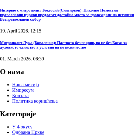
Интервю с митрополит Теодосий (Снигирьов): Няколко Поместни
православни църкви предлагат достойно място за провеждане на истински
Всеправославен събор
19. April 2026. 12:15
Митрополит Лука (Коваленко): Паството без покрив, но не без Бога: за
духовното единство в условия на потисничество
01. March 2026. 06:39
О нама
Наша мисија
Импресум
Контакт
Политика коришћења
Категорије
У Фокусу
Одбрана Цркве