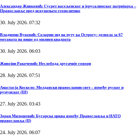
Александар Живковић: Сусрет васељенског и јерусалимског патријарха –
Православље пред искушењем геополитике
30. July 2026. 07:32
Владимир Вуковић: Соларни зид на путу ка Острогу: дозвола за 67
мегавата на више од милион квадрата
30. July 2026. 06:03
Живојин Ракочевић: Неслобода другачије говори
28. July 2026. 07:51
Анастасја Коскело: Молдавски православни свет – између руског и
румунског (III)
27. July 2026. 03:43
Зоран Милошевић: Бугарска црква између Православља и НАТО
православља (II)
24. July 2026. 06:07