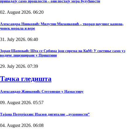
припадају само прошлости – они постају мера будућности
02. August 2026. 06:20
Александра Нинковић: Милутин Миланковић – творац научног канона,
човек морала и вере
31. July 2026. 06:40
Зоран Шапоњић: Шта се Србима још спрема на КиМ: У светиње само уз
водиче лиценциране у Приштини
29. July 2026. 07:39
Тачка гледишта
Александар Живковић: Стегоноше у Намастиру
09. August 2026. 05:57
Тајана Потерјахин: Изазов дигиталне „духовности”
04. August 2026. 06:08