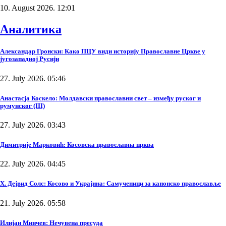
10. August 2026. 12:01
Аналитика
Александар Гронски: Како ПЦУ види историју Православне Цркве у
југозападној Русији
27. July 2026. 05:46
Анастасја Коскело: Молдавски православни свет – између руског и
румунског (III)
27. July 2026. 03:43
Димитрије Марковић: Косовска православна црква
22. July 2026. 04:45
Х. Дејвид Солс: Косово и Украјина: Самученици за канонско православље
21. July 2026. 05:58
Илијан Минчев: Нечувена пресуда