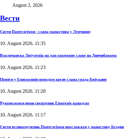
August 2, 2026
Вести
Свети Пантелејмон - слава манастира у Лепчинцу
10. August 2026. 11:35
Владичанска Литургија на дан храмовне славе на Дивчибарама
10. August 2026. 11:23
Пријем у Епископији поводом крсне слава града Бијељине
10. August 2026. 11:20
Рукоположен нови свештеник Епархије канадске
10. August 2026. 11:17
Свети великомученик Пантелејмон прослављен у манастиру Бездин