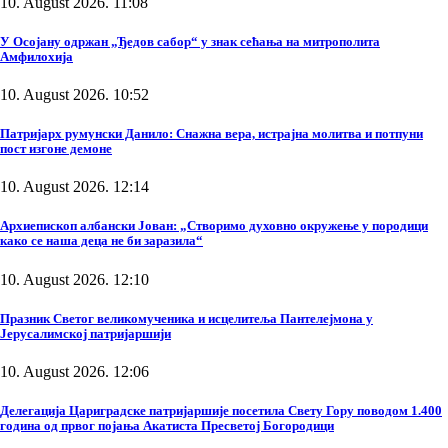
10. August 2026. 11:08
У Осојану одржан „Ђедов сабор“ у знак сећања на митрополита
Амфилохија
10. August 2026. 10:52
Патријарх румунски Данило: Снажна вера, истрајна молитва и потпуни
пост изгоне демоне
10. August 2026. 12:14
Архиепископ албански Јован: „Створимо духовно окружење у породици
како се наша деца не би заразила“
10. August 2026. 12:10
Празник Светог великомученика и исцелитеља Пантелејмона у
Јерусалимској патријаршији
10. August 2026. 12:06
Делегација Цариградске патријаршије посетила Свету Гору поводом 1.400
година од првог појања Акатиста Пресветој Богородици