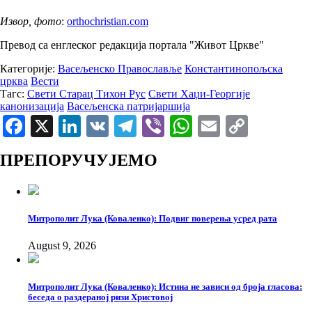
Извор, фото
:
orthochristian.com
Превод са енглеског редакција портала "Живот Цркве"
Категорије:
Васељенско Православље
Константинопољска
црква
Вести
Тагс:
Свети Старац Тихон Рус
Свети Хаџи-Георгије
канонизација
Васељенска патријаршија
Facebook
X
LinkedIn
VK
Telegram
Viber
WhatsApp
Email
Copy
Link
ПРЕПОРУЧУЈЕМО
Митрополит Лука (Коваленко): Подвиг поверења усред рата
August 9, 2026
Митрополит Лука (Коваленко): Истина не зависи од броја гласова:
беседа о раздераној ризи Христовој