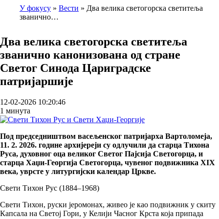
У фокусу
Вести
Два велика светогорска светитеља
званично…
Breadcrumb
Два велика светогорска светитеља
званично канонизована од стране
Светог Синода Цариградске
патријаршије
12-02-2026 10:20:46
1 минута
Под председништвом васељенског патријарха Вартоломеја,
11. 2. 2026. године архијереји су одлучили да старца Тихона
Руса, духовног оца великог Светог Пајсија Светогорца, и
старца Хаџи-Георгија Светогорца, чувеног подвижника XIX
века, уврсте у литургијски календар Цркве.
Свети Тихон Рус (1884–1968)
Свети Тихон, руски јеромонах, живео је као подвижник у скиту
Капсала на Светој Гори, у Келији Часног Крста која припада