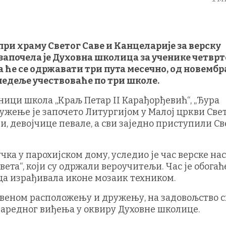
при храму Светог Саве и Канцеларије за верску
е започела је Духовна школица за ученике четврт
ће се одржавати три пута месечно, од новембр
е недеље учествоваће по три школе.
ници школа „Краљ Петар II Карађорђевић“, „Ђура
ружење је започето Литургијом у Малој цркви Све
и, девојчице певале, а сви заједно приступили Св
чка у парохијском дому, уследио је час верске на
вета“, који су одржали вероучитељи. Час је обогаћ
еца израђивала иконе мозаик техником.
итвеном расположењу и дружењу, на задовољство 
наредног виђења у оквиру Духовне школице.