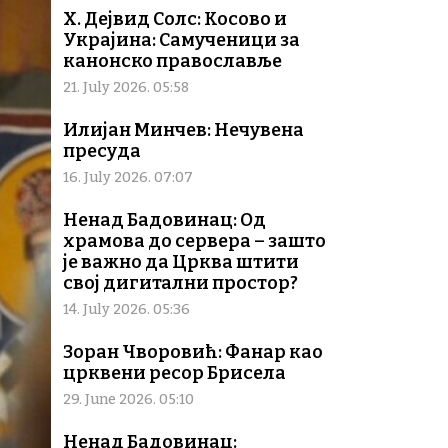
Х. Дејвид Солс: Косово и
Украјина: Самученици за
канонско православље
21. July 2026. 05:58
Илијан Минчев: Нечувена
пресуда
16. July 2026. 07:07
Ненад Бадовинац: Од
храмова до сервера – зашто
је важно да Црква штити
свој дигитални простор?
14. July 2026. 05:36
Зоран Чворовић: Фанар као
црквени ресор Брисела
29. June 2026. 05:10
Ненад Бадовинац: