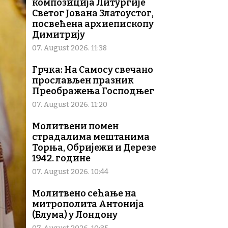
композиција Литургије
Светог Јована Златоустог,
посвећена архиепископу
Димитрију
07. August 2026. 11:38
Грчка: На Самосу свечано
прослављен празник
Преображења Господњег
07. August 2026. 11:20
Молитвени помен
страдалима мештанима
Торња, Обријежи и Дерезе
1942. године
07. August 2026. 10:44
Молитвено сећање на
митрополита Антонија
(Блума) у Лондону