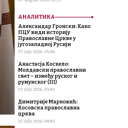
07. August 2026. 10:35
АНАЛИТИКА
Александар Гронски: Како
ПЦУ види историју
Православне Цркве у
југозападној Русији
27. July 2026. 05:46
Анастасја Коскело:
Молдавски православни
свет – између руског и
румунског (III)
27. July 2026. 03:43
Димитрије Марковић:
Косовска православна
црква
22. July 2026. 04:45