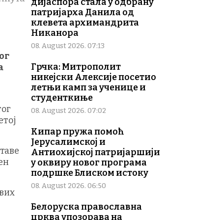
дијаспора стала у одбрану
патријарха Данила од
клевета архимандрита
Никанора
08. August 2026. 07:13
ог
Грчка: Митрополит
а
никејски Алексије посетио
летњи камп за ученице и
студенткиње
тог
08. August 2026. 07:02
етој
Кипар пружа помоћ
Јерусалимској и
ставе
Антиохијској патријаршији
ен
у оквиру новог програма
подршке Блиском истоку
08. August 2026. 06:50
свих
Белоруска православна
црква упозорава на