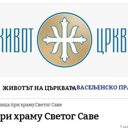
enu
ВАСЕЉЕНСКО П
ЖИВОТЪТ НА ЦЪРКВАТА
ица при храму Светог Саве
ри храму Светог Саве
1 