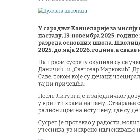
У сарадњи Канцеларије за мисију 
наставу, 13. новембра 2025. годин
разреда основних школа. Школица 
2025. до маја 2026. године, а свак
На првом сусрету окупили су се уче
Даничић“ и „Светозар Марковић“. Д
Саве, током које су дечаци чтецирал
тајни причешћа.
После Литургије и заједничког дору
у крипти храма на тему „Стварање с
радионицом на исту тему, где су д
Сусрет је протекао у радости, мол
учесника, уз искрено ишчекивање 