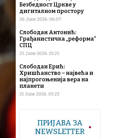
Безбедност Цркве у
дигиталном простору
26. June 2026. 06:07
Слободан Антонић:
Грађанистичка „реформа“
СПЦ
25. June 2026. 01:25
Слободан Ерић:
Хришћанство – највећа и
најпрогоњенија вера на
планети
21. June 2026. 05:23
ПРИЈАВА ЗА
NEWSLETTER