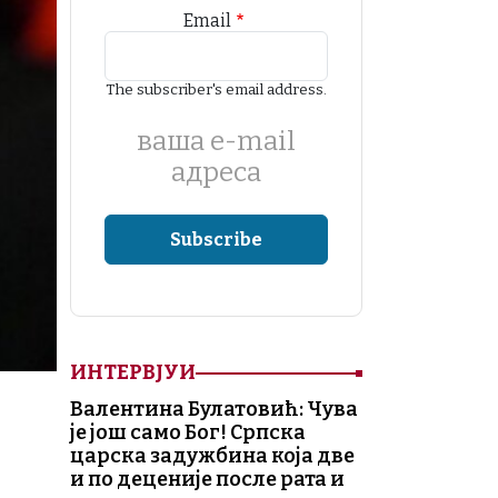
Email
The subscriber's email address.
ваша е-mail
адреса
ИНТЕРВЈУИ
Валентина Булатовић: Чува
је још само Бог! Српска
царска задужбина која две
и по деценије после рата и