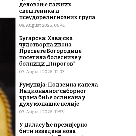
деловање лажних
свештеника и
псеудорелигиозних група
08. August 2026. 06:41
Бугарска: Хавајска
чудотворна икона
Пресвете Богородице
посетила болеснике у
болници „Пирогов“
07. August 2026. 12:03
Румунија: Подземна капела
Националног саборног
храма биће осликана у
духу монашке келије
07. August 2026. 11:53
У Даласу ће премијерно
бити изведена нова