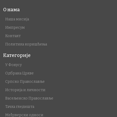
О нама
Наша мисија
Импресум
Контакт
Политика коришћења
Категорије
У Фокусу
Одбрана Цркве
Српско Православље
Историја и личности
Васељенско Православље
Тачка гледишта
Међуверски односи