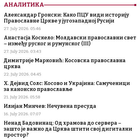
АНАЛИТИКА
Александар Гронски: Како ПЦУ види историју
Православне Цркве у југозападној Русији
27. July 2026. 05:46
Анастасја Коскело: Молдавски православни свет
– између руског и румунског (III)
27. July 2026. 03:43
Димитрије Марковић: Косовска православна
црква
22. July 2026. 04:45
Х. Дејвид Солс: Косово и Украјина: Самученици
за канонско православље
21. July 2026. 05:58
Илијан Минчев: Нечувена пресуда
16. July 2026. 07:07
Ненад Бадовинац: Од храмова до сервера –
зашто је важно да Црква штити свој дигитални
простор?