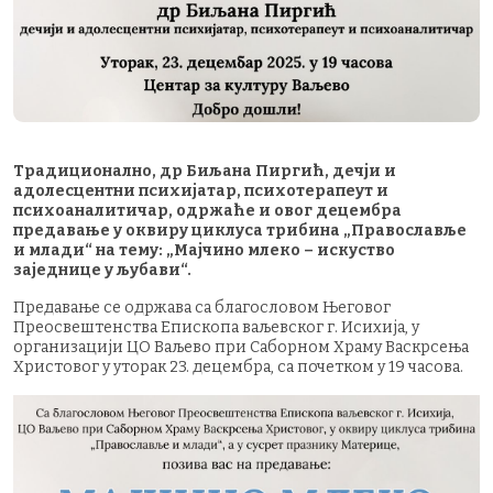
Традиционално, др Биљана Пиргић, дечји и
адолесцентни психијатар, психотерапеут и
психоаналитичар, одржаће и овог децембра
предавање у оквиру циклуса трибина „Православље
и млади“ на тему: „Мајчино млеко – искуство
заједнице у љубави“.
Предавање се одржава са благословом Његовог
Преосвештенства Епископа ваљевског г. Исихија, у
организацији ЦО Ваљево при Саборном Храму Васкрсења
Христовог у уторак 23. децембра, са почетком у 19 часова.