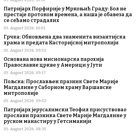
Патријарх Порфирије у Мркоњић Граду: Бол не
престаје протоком времена, а наша је обавеза да
се сећамо страдалих
05. August 2026. 10:01
Грчка: Обновљена два знаменита византијска
храма и предата Касторијској митрополији
05. August 2026. 09:52
Основана нова мисионарска парохија
Православне цркве у Америци у Јути
05. August 2026. 09:17
Пољска: Прослављен празник Свете Марије
Магдалине у Саборном храму Варшавске
митрополије
05. August 2026. 09:02
Патријарх јерусалимски Теофил присуствовао
прослави празника Свете Марије Магдалине у
руском манастиру у Гетсиманији
05. August 2026. 08:35