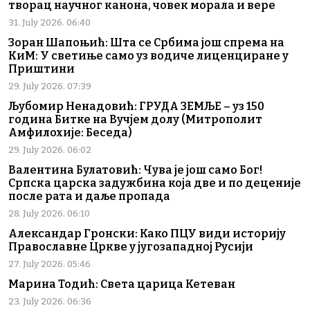
творац научног канона, човек морала и вере
31. July 2026. 06:40
Зоран Шапоњић: Шта се Србима још спрема на
КиМ: У светиње само уз водиче лиценциране у
Приштини
29. July 2026. 07:39
Љубомир Ненадовић: ГРУДА ЗЕМЉЕ – уз 150
година Битке на Вучјем долу (Митрополит
Амфилохије: Беседа)
29. July 2026. 06:02
Валентина Булатовић: Чува је још само Бог!
Српска царска задужбина која две и по деценије
после рата и даље пропада
28. July 2026. 06:10
Александар Гронски: Како ПЦУ види историју
Православне Цркве у југозападној Русији
27. July 2026. 05:46
Марина Тодић: Света царица Кетеван
23. July 2026. 06:36