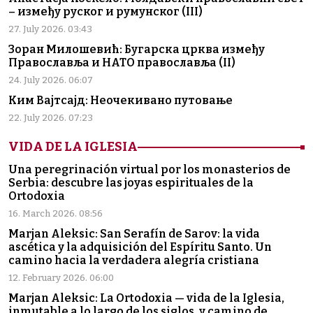
– између руског и румунског (III)
27. July 2026. 03:43
Зоран Милошевић: Бугарска црква између
Православља и НАТО православља (II)
24. July 2026. 06:07
Ким Вајтсајд: Неочекивано путовање
22. July 2026. 07:23
VIDA DE LA IGLESIA
Una peregrinación virtual por los monasterios de
Serbia: descubre las joyas espirituales de la
Ortodoxia
16. March 2026. 08:56
Marjan Aleksic: San Serafín de Sarov: la vida
ascética y la adquisición del Espíritu Santo. Un
camino hacia la verdadera alegría cristiana
12. February 2026. 06:00
Marjan Aleksic: La Ortodoxia — vida de la Iglesia,
inmutable a lo largo de los siglos, y camino de