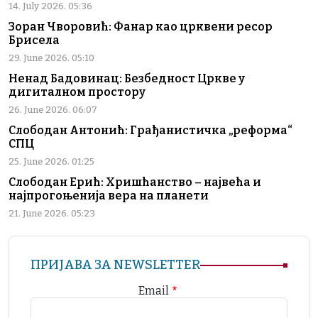
14. July 2026. 05:36
Зоран Чворовић: Фанар као црквени ресор
Брисела
29. June 2026. 05:10
Ненад Бадовинац: Безбедност Цркве у
дигиталном простору
26. June 2026. 06:07
Слободан Антонић: Грађанистичка „реформа“
СПЦ
25. June 2026. 01:25
Слободан Ерић: Хришћанство – највећа и
најпрогоњенија вера на планети
21. June 2026. 05:23
ПРИЈАВА ЗА NEWSLETTER
Email