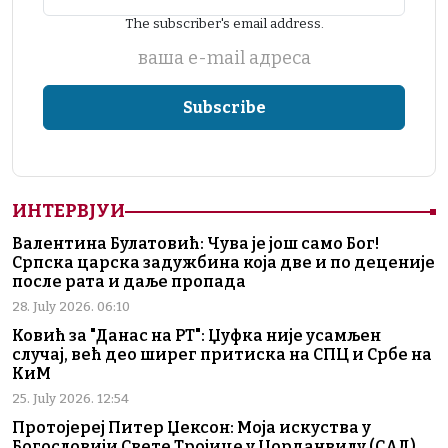
The subscriber's email address.
ваша е-mail адреса
ИНТЕРВЈУИ
Валентина Булатовић: Чува је још само Бог!
Српска царска задужбина која две и по деценије
после рата и даље пропада
28. July 2026. 06:10
Ковић за "Данас на РТ": Џуфка није усамљен
случај, већ део ширег притиска на СПЦ и Србе на
КиМ
25. July 2026. 12:54
Протојереј Питер Џексон: Моја искуства у
Богословији Свете Тројице у Џорданвилу (САД)