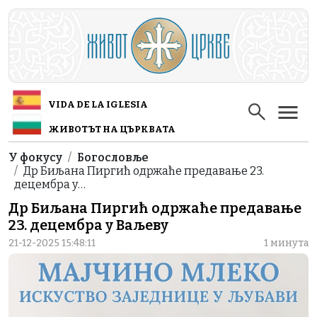
Skip to main content
VIDA DE LA IGLESIA
ЖИВОТЪТ НА ЦЪРКВАТА
Breadcrumb
У фокусу
Богословље
Др Биљана Пиргић одржаће предавање 23.
децембра у…
Др Биљана Пиргић одржаће предавање
23. децембра у Ваљеву
21-12-2025 15:48:11
1 минута