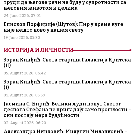
труди да његове речи не буду у супротности са
његовим животом и делима
24. June 2026. 07:01
Епископ Порфирије (Шутов): Пир у време куге
није нешто ново у нашем свету
19. June 2026. 05:30
ИСТОРИЈА И ЛИЧНОСТИ
Зоран Кинђић: Света старица Галактија Критска
(II)
05. August 2026. 06:42
Зоран Кинђић: Света старица Галактија Критска
(I)
03. August 2026. 05:59
Јасмина С. Ћирић: Велики људи попут Светог
деспота Стефана не припадају само прошлости –
они постају мера будућности
02. August 2026. 06:20
Александра Нинковић: Милутин Миланковић –