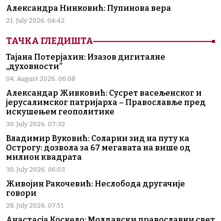
Александра Нинковић: Пупинова вера
21. July 2026. 04:42
ТАЧКА ГЛЕДИШТА
Тајана Потерјахин: Изазов дигиталне
„духовности”
04. August 2026. 06:08
Александар Живковић: Сусрет васељенског и
јерусалимског патријарха – Православље пред
искушењем геополитике
30. July 2026. 07:32
Владимир Вуковић: Соларни зид на путу ка
Острогу: дозвола за 67 мегавата на више од
милион квадрата
30. July 2026. 06:03
Живојин Ракочевић: Неслобода другачије
говори
28. July 2026. 07:51
Анастасја Коскело: Молдавски православни свет