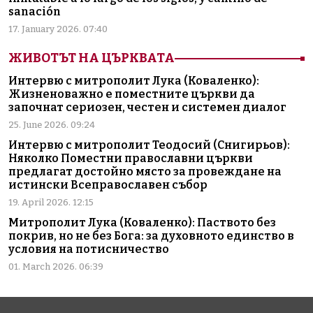
sanación
17. January 2026. 07:40
ЖИВОТЪТ НА ЦЪРКВАТА
Интервю с митрополит Лука (Коваленко):
Жизненоважно е поместните църкви да
започнат сериозен, честен и системен диалог
25. June 2026. 09:24
Интервю с митрополит Теодосий (Снигирьов):
Няколко Поместни православни църкви
предлагат достойно място за провеждане на
истински Всеправославен събор
19. April 2026. 12:15
Митрополит Лука (Коваленко): Паството без
покрив, но не без Бога: за духовното единство в
условия на потисничество
01. March 2026. 06:39