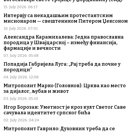
15. July 2026. 06:17
Интервју са некадашњим протестантским
мисионаром — свештеником Питером Џексоном
10. July 2026. 07:01
Александра Карамихалева: Једна православна
породица у Швајцарској – између финансија,
фармације и вечности
07. July 2026. 05:08
Попадија Габријела Луга: „Рај треба да почне у
породици“
04. July 2026. 12:08
Митрополит Марко (Головков): Црква као место
за дијалог, љубав и живот
03. July 2026. 05:10
Игор Борозан: Уметност је кроз култ Светог Саве
сачувала идентитет српског бића
02. July 2026. 04:24
Митрополит Гаврило: Духовник треба да се