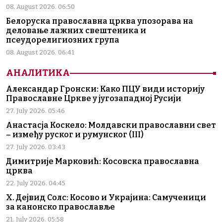
08. August 2026. 06:50
Белоруска православна црква упозорава на
деловање лажних свештеника и
псеудорелигиозних група
08. August 2026. 06:41
АНАЛИТИКА
Александар Гронски: Како ПЦУ види историју
Православне Цркве у југозападној Русији
27. July 2026. 05:46
Анастасја Коскело: Молдавски православни свет
– између руског и румунског (III)
27. July 2026. 03:43
Димитрије Марковић: Косовска православна
црква
22. July 2026. 04:45
Х. Дејвид Солс: Косово и Украјина: Самученици
за канонско православље
21. July 2026. 05:58