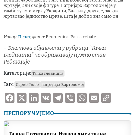
Велики чаробњак из Риге на шаховској табли знао је да
жртвује, али своје фигуре. Патријарх Вартоломеј је у
гамбиту који игра у Украјини, Балтику, другдје, засада
жртвовао јединство Цркве. Шта је добио зна само он.
Извор:
Печат
,
фото:
Ecumenical Patriarchate
-
Текстови објављени у рубрици "Тачка
гледишта" не одражавају нужно став
Редакције
Категорије:
Тачка гледишта
Тагс:
Дарко Ђого
патријарх Вартоломеј
F
X
Li
V
T
V
W
E
C
a
n
K
el
ib
h
m
o
ПРЕПОРУЧУЈЕМО
c
k
e
er
at
ai
p
e
e
gr
s
l
y
Тајана Потерјахин: Изазов дигиталне