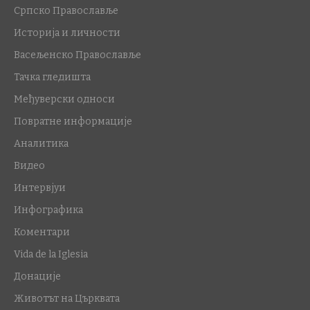
Српско Православље
Историја и личности
Васељенско Православље
Тачка гледишта
Међуверски односи
Повратне информације
Аналитика
Видео
Интервјуи
Инфографика
Коментари
Vida de la Iglesia
Донације
Животът на Църквата