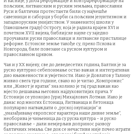
И касније, у доба реформације и контрареформације на
пољским, литванским и руским земљама, православни
Руси и балтички протестанти били су најчешће
савезници и саборци у борби са пољским језуитизмом и
западноруским унијатством. У знаменитој школи у
(тамошњем граду) Острогу, која је радила крајем XVI и
почетком XVII вијека, библијске науке су заједно
проучавали руски православци и литванске присталице
реформе. Естонске земље такође су, преко Пскова и
Новгорода, биле повезане са руском културом и
православном црквом.
Чак и у ХХ вијеку, све до деведесетих година, Балтик је за
руско културно себепоимање остао важан и интегративан
дио књижевности и умјетности. Иако је Довлатов у Талину
живио свега три године, свако ко је читао „Компромис“
или „Живот је кратак“ зна колико је тај град важан као
мјесто дешавања његових најдуховитијих прича. У
Естонији се упокојио Јуриј Михајлович Лотман. Иако је
данас код многих Естонаца, Литванаца и Летонаца
популарно нагваждати о „руској окупацији“ и
„уназађивању европског карактера наше дивне земље“,
необорива је чињеница да су руска култура – и руско
православље – дали немјерљив допринос развоју
балтичких земаља. Све док се нечастиви није почео играти