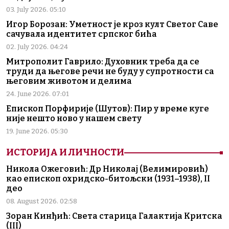
03. July 2026. 05:10
Игор Борозан: Уметност је кроз култ Светог Саве
сачувала идентитет српског бића
02. July 2026. 04:24
Митрополит Гаврило: Духовник треба да се
труди да његове речи не буду у супротности са
његовим животом и делима
24. June 2026. 07:01
Епископ Порфирије (Шутов): Пир у време куге
није нешто ново у нашем свету
19. June 2026. 05:30
ИСТОРИЈА И ЛИЧНОСТИ
Никола Ожеговић: Др Николај (Велимировић)
као епископ охридско-битољски (1931–1938), II
део
08. August 2026. 02:58
Зоран Кинђић: Света старица Галактија Критска
(III)