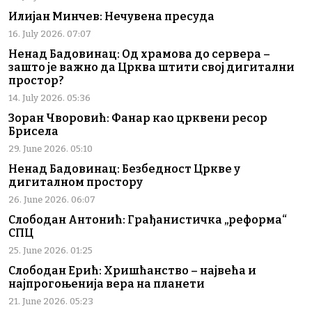
Илијан Минчев: Нечувена пресуда
16. July 2026. 07:07
Ненад Бадовинац: Од храмова до сервера –
зашто је важно да Црква штити свој дигитални
простор?
14. July 2026. 05:36
Зоран Чворовић: Фанар као црквени ресор
Брисела
29. June 2026. 05:10
Ненад Бадовинац: Безбедност Цркве у
дигиталном простору
26. June 2026. 06:07
Слободан Антонић: Грађанистичка „реформа“
СПЦ
25. June 2026. 01:25
Слободан Ерић: Хришћанство – највећа и
најпрогоњенија вера на планети
21. June 2026. 05:23