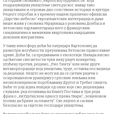
са гордим сновима о „европској будућности“ која
подразумијева уништење свега руског, макар тако
уништавали и огроман дио сопствене историје и културе.
Рецепт опробан и у времену нашем прилично ефикасан.
„Царство небеско“ евроатлантских интеграција и даље
више живи у сновима Украјинаца у рововима Донбаса и
летонских парламентараца него у француским
синдикатима и њемачким квартовима накрцаним
доконим мигрантима.
У такву атмосферу доћи ће патријарх Вартоломеј да
размотри могућности преузимања Летонске православне
цркве. Доћи ће, са предавањем о екологији. Никада нисмо
од Његове свесветости чули неку ријеч конкретну,
упућену против, рецимо, „Рио Тинта“ или неке друге
мегакорпорације која уништава, трује, оставља посљедице
за деценије. Нешто не могу ни да се сјетим ријечи о
осиромашеном уранијуму у српским земљама или
неоколонијалном поробљавању Другог и Трећег свијета.
Биће то још једна лекције од оних које смо деценијама
слушали: ред позивања на Књигу Постања и три реда
фраза о „литургијском односу према твари“, „човјековом
позиву да брине за планету“. Све лијепо и сасвим
безопасно за свјетске господаре уништења.