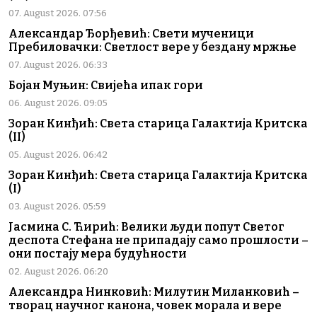
07. August 2026. 07:56
Александар Ђорђевић: Свети мученици
Пребиловачки: Светлост вере у бездану мржње
07. August 2026. 06:33
Бојан Муњин: Свијећа ипак гори
06. August 2026. 09:05
Зоран Кинђић: Света старица Галактија Критска
(II)
05. August 2026. 06:42
Зоран Кинђић: Света старица Галактија Критска
(I)
03. August 2026. 05:59
Јасмина С. Ћирић: Велики људи попут Светог
деспота Стефана не припадају само прошлости –
они постају мера будућности
02. August 2026. 06:20
Александра Нинковић: Милутин Миланковић –
творац научног канона, човек морала и вере