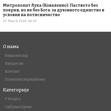
Митрополит Лука (Коваленко): Паството без
покрив, но не без Бога: за духовното единство в
условия на потисничество
01. March 2026. 06:39
О нама
Наша мисија
Импресум
Контакт
Политика коришћења
Категорије
У Фокусу
Одбрана Цркве