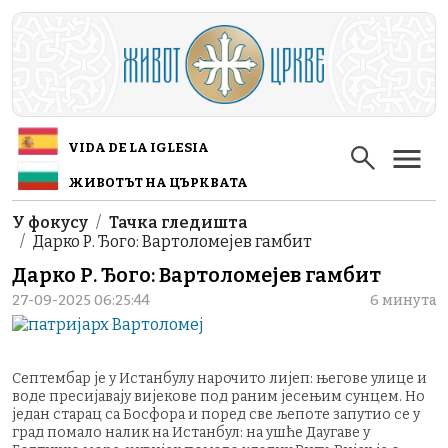
Skip to main content
VIDA DE LA IGLESIA
ЖИВОТЪТ НА ЦЪРКВАТА
Breadcrumb
У фокусу
Тачка гледишта
Дарко Р. Ђого: Вартоломејев гамбит
Дарко Р. Ђого: Вартоломејев гамбит
27-09-2025 06:25:44
6 минута
Септембар је у Истанбулу нарочито лијеп: његове улице и
воде пресијавају вијекове под раним јесењим сунцем. Но
један старац са Босфора и поред све љепоте запутио се у
град помало налик на Истанбул: на ушће Даугаве у