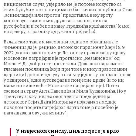
инцидентан случај увјерило ме је потоње искуство са
свим будућим познаницима из балтичких република. Став
„асимилација или прогон“ представља неку врсту
консензуса тамошњих друштава заснованих на
русофобији и себепоимању „предзиђа кршћанства“ (само
на сјеверу, за разлику од јужног предзиђа).
Ваљда само таквим масовним лудилом објашњива је
чињеница да је, рецимо, летонски парламент (Сејм) 8. 9.
2022. донио закон којим је Летонску православну цркву
Московске патријаршије прогласио „независном“ од
Москве! Да, добро сте прочитали. Државни парламент
гласањем посланика (који при томе и нису православни
вјерници) доноси одлуку о статусу једне аутономне цркве
у оквирима једне аутокефалне помјесне цркве (и то ни
мање ни више већ – Московске патријаршије). Потез
сасвим на трагу Анта Павелића и Мила Ђукановића. Но у
тренутку закључивања овог текста предсједница
летонског Сејма Дајга Миериња у изјавама за медије
поводом посјете патријарха Вартоломеја посебно је
наглашавала ову „чињеницу“.
У извјесном смислу, циљ посјете је врло