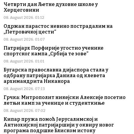
Четврти дан Љетне духовне школе у
Херцеговини
08. August 2026. 01:12
Одржан парастос невино пострадалим на
„Петровачкој цести“
08. August 2026. 01:07
Патријарх Порфирије угостио ученике
спортског кампа „Србија те зове”
08. August 2026. 01:01
Бугарска православна дијаспора стала у
одбрану патријарха Данила од клевета
архимандрита Никанора
08. August 2026. 07:13
Грчка: Митрополит никејски Алексије посетио
летњи камп за ученице и студенткиње
08. August 2026. 07:02
Кипар пружа помоћ Јерусалимској и
Антиохијској патријаршији у оквиру новог
програма подршке Блиском истоку