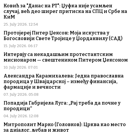
Ковић за "Данас на РТ": Џуфка није усамљен
случај, већ део ширег притиска на СПЦ и Србе на
КиМ
25. July 2026. 12:54
Протојереј Питер Џексон: Моја искуства у
Богословији Свете Тројице у Џорданвилу (САД)
15. July 2026. 06:17
Интервју са некадашњим протестантским
мисионаром — свештеником Питером Џексоном
10. July 2026. 07:01
Александра Карамихалева: Једна православна
породица у Швајцарској – између финансија,
фармације и вечности
07. July 2026. 05:08
Попадија Габријела Луга: „Рај треба да почне у
породици“
04. July 2026. 12:08
Митрополит Марко (Головков): Црква као место
за дијалог, љубав и живот