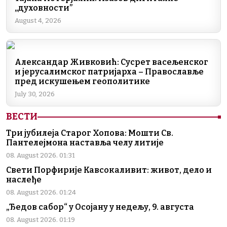
b
dI
a
A
Li
„духовности”
o
n
m
p
n
August 4, 2026
o
p
k
k
Александар Живковић: Сусрет васељенског
и јерусалимског патријарха – Православље
пред искушењем геополитике
July 30, 2026
ВЕСТИ
Три јубилеја Старог Хопова: Мошти Св.
Пантелејмона наставља челу литије
08. August 2026. 01:31
Свети Порфирије Кавсокаливит: живот, дело и
наслеђе
08. August 2026. 01:24
„Ђедов сабор“ у Осојану у недељу, 9. августа
08. August 2026. 01:19