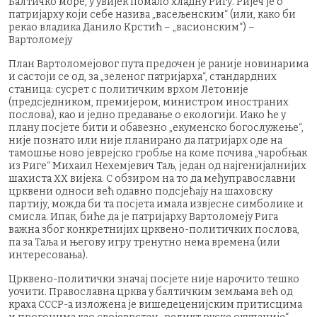
Балтичко море, у увијек помало хладну Ригу. Ријеч је о
патријарху који себе назива „васељенским“ (или, како би
рекао владика Данило Крстић – „васионским“) –
Вартоломеју
План Вартоломејовог пута предочен је раније новинарима
и састоји се од, за „зеленог патријарха“, стандардних
станица: сусрет с политичким врхом Летоније
(предсједником, премијером, министром иностраних
послова), као и једно предавање о екологији. Иако ће у
плану посјете бити и обавезно „екуменско богослужење“,
није познато или није планирано да патријарх оде на
тамошње ново јеврејско гробље на коме почива „чаробњак
из Риге“ Михаил Нехемјевич Таљ, један од најгенијалнијих
шахиста ХХ вијека. С обзиром на то да међуправославни
црквени односи већ одавно подсјећају на шаховску
партију, можда би та посјета имала извјесне симболике и
смисла. Ипак, биће да је патријарху Вартоломеју Рига
важна због конкретнијих црквено-политичких послова,
па за Таља и његову игру тренутно нема времена (или
интересовања).
Црквено-политички значај посјете није нарочито тешко
уочити. Православна црква у балтичким земљама већ од
краха СССР-а изложена је вишедеценијским притисцима