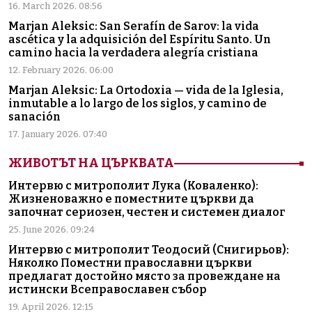
16. March 2026. 08:56
Marjan Aleksic: San Serafín de Sarov: la vida
ascética y la adquisición del Espíritu Santo. Un
camino hacia la verdadera alegría cristiana
12. February 2026. 06:00
Marjan Aleksic: La Ortodoxia — vida de la Iglesia,
inmutable a lo largo de los siglos, y camino de
sanación
17. January 2026. 07:40
ЖИВОТЪТ НА ЦЪРКВАТА
Интервю с митрополит Лука (Коваленко):
Жизненоважно е поместните църкви да
започнат сериозен, честен и системен диалог
25. June 2026. 09:24
Интервю с митрополит Теодосий (Снигирьов):
Няколко Поместни православни църкви
предлагат достойно място за провеждане на
истински Всеправославен събор
19. April 2026. 12:15