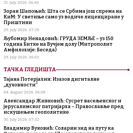
31. July 2026. 06:40
Зоран Шапоњић: Шта се Србима још спрема на
КиМ: У светиње само уз водиче лиценциране у
Приштини
29. July 2026. 07:39
Љубомир Ненадовић: ГРУДА ЗЕМЉЕ – уз 150
година Битке на Вучјем долу (Митрополит
Амфилохије: Беседа)
29. July 2026. 06:02
ТАЧКА ГЛЕДИШТА
Тајана Потерјахин: Изазов дигиталне
„духовности”
04. August 2026. 06:08
Александар Живковић: Сусрет васељенског и
јерусалимског патријарха – Православље пред
искушењем геополитике
30. July 2026. 07:32
Владимир Вуковић: Соларни зид на путу ка