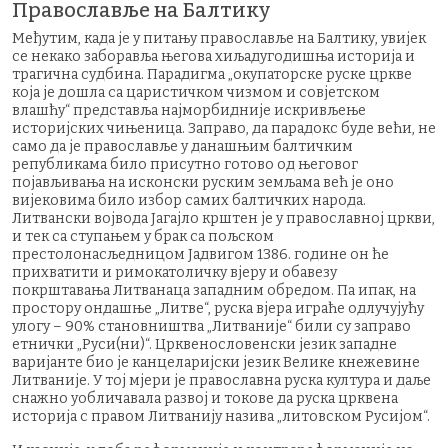
Православље на Балтику
Међутим, када је у питању православље на Балтику, увијек
се некако заборавља његова хиљадугодишња историја и
трагична судбина. Парадигма „окупаторске руске цркве
која је дошла са царистичком чизмом и совјетском
влашћу“ представља најморбидније искривљење
историјских чињеница. Заправо, да парадокс буде већи, не
само да је православље у данашњим балтичким
републикама било присутно готово од његовог
појављивања на исконски руским земљама већ је оно
вијековима било избор самих балтичких народа.
Литвански војвода Јагајло крштен је у православној цркви,
и тек са ступањем у брак са пољском
престолонасљедницом Јадвигом 1386. године он ће
прихватити и римокатоличку вјеру и обавезу
покрштавања Литванаца западним обредом. Па ипак, на
простору ондашње „Литве“, руска вјера играће одлучујућу
улогу – 90% становништва „Литваније“ били су заправо
етнички „Руси(ни)“. Црквенословенски језик западне
варијанте био је канцеларијски језик Велике кнежевине
Литваније. У тој мјери је православна руска култура и даље
снажно уобличавала развој и токове да руска црквена
историја с правом Литванију назива „литовском Русијом“.