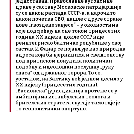
једноставан. Православне аутономне
цркве у саставу Московске патријаршије
су се након распада СССР-а, а нарочито
након почетка СВО, нашле с друге стране
нове „гвоздене завјесе“ – у околностима
које подсјећају на оне током тридесетих
година ХХ вијека, докле СССР није
реинтегрисао балтичке републике у свој
састав. И Фанар се појављује као природна
адреса која би вјерницима и свештенству
под притиском понудила политички
подобну и идеолошки послушну „руку
спаса“ од државног терора. То се,
уосталом, на Балтику већ једном десило у
ХХ вијеку (тридесетих година).
„Васионска“ јурисдикција протеже се у
амбицијама истанбулских теолога и
бриселских стратега свугдје тамо гдје је
то геополитички опортуно.