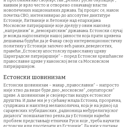
и прогонима као својеврстан „реликт руске окупације“,
каквим је врло често и отворено означавају власти
новопечених националних држава. Тај процес се, након
почетка СВО, интензивирао до апсолутне диктатуре
Естоније, Литваније и Летоније над епархијама
Московске патријаршије које дјелују у овим наизлед
„напредним“ и „демократским“ државама. Естонски случај
је можда најпознатији нашој јавности која прати црквена
дешавања будући да је Фанар своју интервенционистичку
политику у Естонији започео већ раних деведесетих,
правећи „Естонску апостолску православну цркву
Цариградске патријаршије“ – поред Естонске хришћанске
православне цркве у канонској вези са Московском
патријаршијом.
Естонски шовинизам
Естонски шовинизам – макар „православни“ – напросто
није хтио да више буде дио „московске“ „окупаторске“
цркве. А шовинизам је својеврстан ваздух естонског
друштва. И даље ми је у сјећању млада Естонка, прозрачна,
суздржана и наизглед меланхолична, која је на једној од
сарајевских згубиданских „радионица међурелигијског
дијалога“ ноншалантно рекла да у Естонији највећи
проблем представљају етнички Руси које „треба научити
естонски или протјерати из Естоније“. Да није у питању