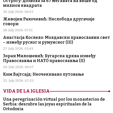
Острогу: дозвола за 67 мегавата на више од
милион квадрата
30. July 2026. 06:03
Живојин Ракочевић: Неслобода другачије
говори
28. July 2026. 07:51
Анастасја Коскело: Молдавски православни свет
– између руског и румунског (III)
27. July 2026. 03:43
Зоран Милошевић: Бугарска црква између
Православља и НАТО православља (II)
24. July 2026. 06:07
Ким Вајтсајд: Неочекивано путовање
22. July 2026. 07:23
VIDA DE LA IGLESIA
Una peregrinación virtual por los monasterios de
Serbia: descubre las joyas espirituales de la
Ortodoxia