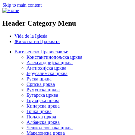
Skip to main content
Header Category Menu
Vida de la Iglesia
Животът на Църквата
Васељенско Православље
Константинопољска црква
Александријска црква
Антиохијска црква
Јерусалимска црква
Руска црква
Српска црква
Румунска црква
Бугарска црква
Грузијска црква
Кипарска црква
Грчка црква
Пољска црква
Албанска црква
Чешко-словачка црква
Македонска црква