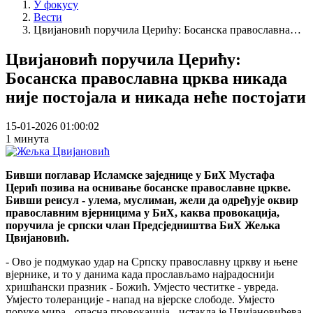
У фокусу
Вести
Цвијановић поручила Церићу: Босанска православна…
Цвијановић поручила Церићу:
Босанска православна црква никада
није постојала и никада неће постојати
15-01-2026 01:00:02
1 минута
Бивши поглавар Исламске заједнице у БиХ Мустафа
Церић позива на оснивање босанске православне цркве.
Бивши реисул - улема, муслиман, жели да одређује оквир
православним вјерницима у БиХ, каква провокација,
поручила је српски члан Предсједништва БиХ Жељка
Цвијановић.
- Ово је подмукао удар на Српску православну цркву и њене
вјернике, и то у данима када прослављамо најрадоснији
хришћански празник - Божић. Умјесто честитке - увреда.
Умјесто толеранције - напад на вјерске слободе. Умјесто
поруке мира - опасна провокација - истакла је Цвијановићева