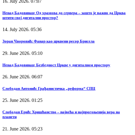
16. July 2026. 07:07
Ненад Бадовинац: Од храмова до сервера – зашто је важно да Црква
штити свој дигитални простор?
14. July 2026. 05:36
Зоран Чворовић: Фанар као црквени ресор Брисела
29. June 2026. 05:10
Ненад Бадовинац: Безбедност Цркве у дигиталном простору
26. June 2026. 06:07
Слободан Антонић: Грађанистичка „реформа“ СПЦ
25. June 2026. 01:25
Слободан Ерић: Хришћанство – највећа и најпрогоњенија вера на
планети
21. June 2026. 05:23