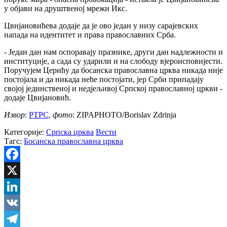
у објави на друштвеној мрежи Икс.
Цвијановићева додаје да је ово један у низу сарајевских
напада на идентитет и права православних Срба.
- Један дан нам оспоравају празнике, други дан надлежности и
институције, а сада су ударили и на слободу вјероисповијести.
Поручујем Церићу да босанска православна црква никада није
постојала и да никада неће постојати, јер Срби припадају
својој јединственој и недјељивој Српској православној цркви -
додаје Цвијановић.
Извор
:
РТРС
,
фото
: ZIPAPHOTO/Borislav Zdrinja
Категорије:
Српска црква
Вести
Тагс:
Босанска православна црква
Facebook
X
LinkedIn
VK