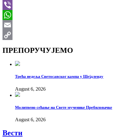
Telegram
Viber
WhatsApp
Email
Copy
ПРЕПОРУЧУЈЕМО
Link
Трећа недеља Светосавског кампа у Шејдленду
August 6, 2026
Молитвено сећање на Свете мученике Пребиловачке
August 6, 2026
Вести