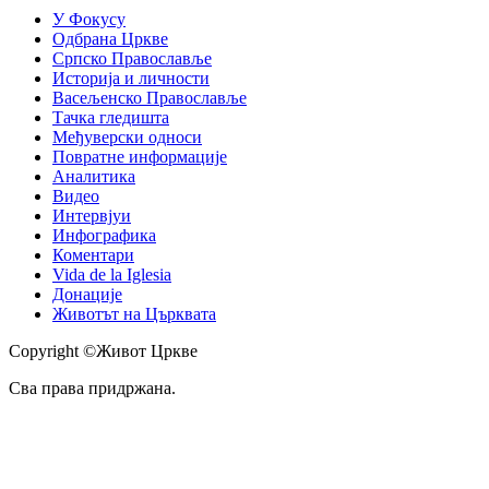
У Фокусу
Одбрана Цркве
Српско Православље
Историја и личности
Васељенско Православље
Тачка гледишта
Међуверски односи
Повратне информације
Аналитика
Видео
Интервјуи
Инфографика
Коментари
Vida de la Iglesia
Донације
Животът на Църквата
Copyright ©Живот Цркве
Сва права придржана.