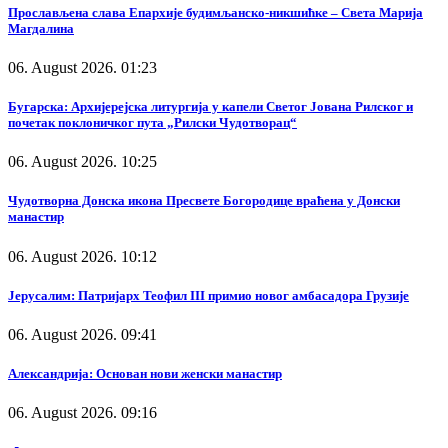
Прослављена слава Епархије будимљанско-никшићке – Света Марија
Магдалина
06. August 2026. 01:23
Бугарска: Архијерејска литургија у капели Светог Јована Рилског и
почетак поклоничког пута „Рилски Чудотворац“
06. August 2026. 10:25
Чудотворна Донска икона Пресвете Богородице враћена у Донски
манастир
06. August 2026. 10:12
Јерусалим: Патријарх Теофил III примио новог амбасадора Грузије
06. August 2026. 09:41
Александрија: Основан нови женски манастир
06. August 2026. 09:16