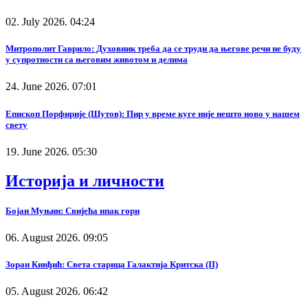
02. July 2026. 04:24
Митрополит Гаврило: Духовник треба да се труди да његове речи не буду
у супротности са његовим животом и делима
24. June 2026. 07:01
Епископ Порфирије (Шутов): Пир у време куге није нешто ново у нашем
свету
19. June 2026. 05:30
Историја и личности
Бојан Муњин: Свијећа ипак гори
06. August 2026. 09:05
Зоран Кинђић: Света старица Галактија Критска (II)
05. August 2026. 06:42