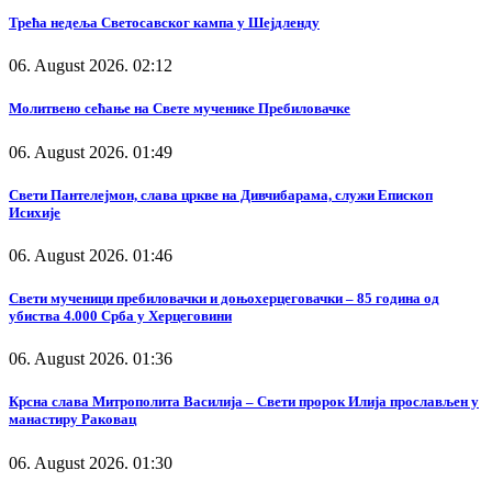
Трећа недеља Светосавског кампа у Шејдленду
06. August 2026. 02:12
Молитвено сећање на Свете мученике Пребиловачке
06. August 2026. 01:49
Свети Пантелејмон, слава цркве на Дивчибарама, служи Епископ
Исихије
06. August 2026. 01:46
Свети мученици пребиловачки и доњохерцеговачки – 85 година од
убиства 4.000 Срба у Херцеговини
06. August 2026. 01:36
Крсна слава Митрополита Василија – Свети пророк Илија прослављен у
манастиру Раковац
06. August 2026. 01:30