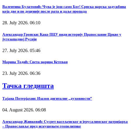
Валентина Булатовић: Чува је још само Бог! Српска царска задужбина
која две и по деценије после рата и даље пропада
28. July 2026. 06:10
Александар Гронски: Како ПЦУ види историју Православне Цркве у
југозападној Русији
27. July 2026. 05:46
Марина Тодић: Света царица Кетеван
23. July 2026. 06:36
Тачка гледишта
Тајана Потерјахин: Изазов дигиталне „духовности”
04. August 2026. 06:08
Александар Живковић: Сусрет васељенског и јерусалимског патријарха
– Православље пред искушењем геополитике