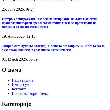
25. June 2026. 09:24
Интервю с митрополит Теодосий (Снигирьов): Няколко Поместни
православни църкви предлагат достойно място за провеждане на
истински Всеправославен събор
19. April 2026. 12:15
Митрополит Лука (Коваленко): Паството без покрив, но не без Бога: за
духовното единство в условия на потисничество
01. March 2026. 06:39
О нама
Наша мисија
Импресум
Контакт
Политика коришћења
Категорије