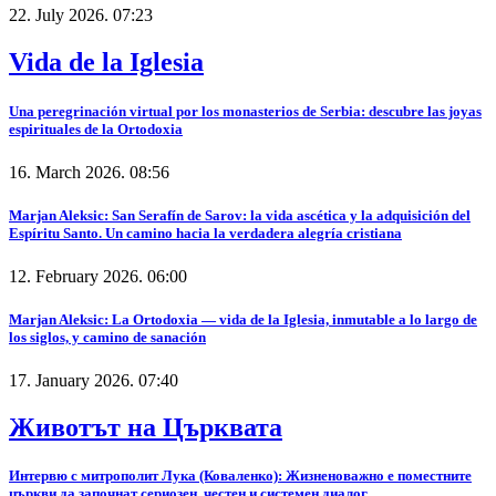
22. July 2026. 07:23
Vida de la Iglesia
Una peregrinación virtual por los monasterios de Serbia: descubre las joyas
espirituales de la Ortodoxia
16. March 2026. 08:56
Marjan Aleksic: San Serafín de Sarov: la vida ascética y la adquisición del
Espíritu Santo. Un camino hacia la verdadera alegría cristiana
12. February 2026. 06:00
Marjan Aleksic: La Ortodoxia — vida de la Iglesia, inmutable a lo largo de
los siglos, y camino de sanación
17. January 2026. 07:40
Животът на Църквата
Интервю с митрополит Лука (Коваленко): Жизненоважно е поместните
църкви да започнат сериозен, честен и системен диалог