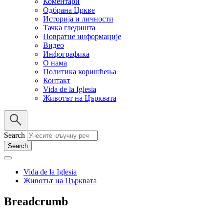
Коментари
Одбрана Цркве
Историја и личности
Тачка гледишта
Повратне информације
Видео
Инфографика
О нама
Политика коришћења
Контакт
Vida de la Iglesia
Животът на Църквата
Search
Vida de la Iglesia
Животът на Църквата
Breadcrumb