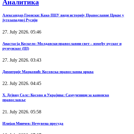
Аналитика
Александар Гронски: Како ПЦУ види историју Православне Цркве у
југозападној Русији
27. July 2026. 05:46
Анастасја Коскело: Молдавски православни свет – између руског и
румунског (III)
27. July 2026. 03:43
Димитрије Марковић: Косовска православна црква
22. July 2026. 04:45
Х. Дејвид Солс: Косово и Украјина: Самученици за канонско
православље
21. July 2026. 05:58
Илијан Минчев: Нечувена пресуда