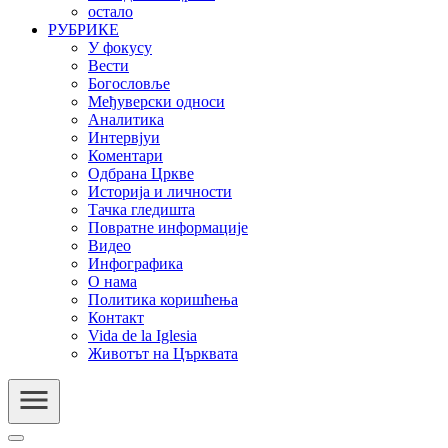
остало
РУБРИКЕ
У фокусу
Вести
Богословље
Међуверски односи
Аналитика
Интервјуи
Коментари
Одбрана Цркве
Историја и личности
Тачка гледишта
Повратне информације
Видео
Инфографика
О нама
Политика коришћења
Контакт
Vida de la Iglesia
Животът на Църквата