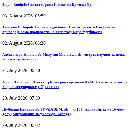
Зоран Кинђић: Света старица Галактија Критска (I)
03. August 2026. 05:59
Јасмина С. Ћирић: Велики људи попут Светог деспота Стефана не
припадају само прошлости – они постају мера будућности
02. August 2026. 06:20
Александра Нинковић: Милутин Миланковић – творац научног канона,
човек морала и вере
31. July 2026. 06:40
Зоран Шапоњић: Шта се Србима још спрема на КиМ: У светиње само уз
водиче лиценциране у Приштини
29. July 2026. 07:39
Љубомир Ненадовић: ГРУДА ЗЕМЉЕ – уз 150 година Битке на Вучјем
долу (Митрополит Амфилохије: Беседа)
29. July 2026. 06:02