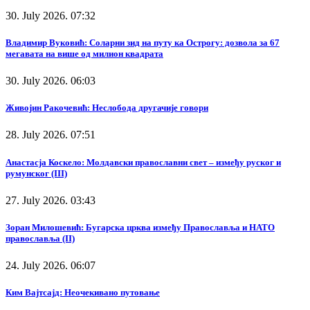
30. July 2026. 07:32
Владимир Вуковић: Соларни зид на путу ка Острогу: дозвола за 67
мегавата на више од милион квадрата
30. July 2026. 06:03
Живојин Ракочевић: Неслобода другачије говори
28. July 2026. 07:51
Анастасја Коскело: Молдавски православни свет – између руског и
румунског (III)
27. July 2026. 03:43
Зоран Милошевић: Бугарска црква између Православља и НАТО
православља (II)
24. July 2026. 06:07
Ким Вајтсајд: Неочекивано путовање