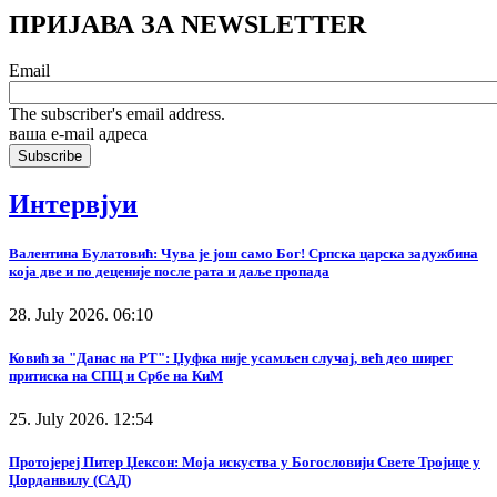
ПРИЈАВА ЗА NEWSLETTER
Email
The subscriber's email address.
ваша е-mail адреса
Интервјуи
Валентина Булатовић: Чува је још само Бог! Српска царска задужбина
која две и по деценије после рата и даље пропада
28. July 2026. 06:10
Ковић за "Данас на РТ": Џуфка није усамљен случај, већ део ширег
притиска на СПЦ и Србе на КиМ
25. July 2026. 12:54
Протојереј Питер Џексон: Моја искуства у Богословији Свете Тројице у
Џорданвилу (САД)