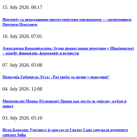
15. July 2026. 06:17
Интервју са некадашњим протестантским мисионаром — свештеником
Питером Џексоном
10. July 2026. 07:01
Александра Карамихалева: Једна православна породица у Швајцарској
– између финансија, фармације и вечности
07. July 2026. 05:08
Попадија Габријела Луга: „Рај треба да почне у породици“
04. July 2026. 12:08
Митрополит Марко (Головков): Црква као место за дијалог, љубав и
живот
03. July 2026. 05:10
Игор Борозан: Уметност је кроз култ Светог Саве сачувала идентитет
српског бића