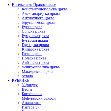
Васељенско Православље
Константинопољска црква
Александријска црква
Антиохијска црква
Јерусалимска црква
Руска црква
Српска црква
Румунска црква
Бугарска црква
Грузијска црква
Кипарска црква
Грчка црква
Пољска црква
Албанска црква
Чешко-словачка црква
Македонска црква
остало
РУБРИКЕ
У фокусу
Вести
Богословље
Међуверски односи
Аналитика
Интервјуи