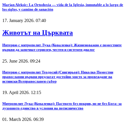
Marjan Aleksic: La Ortodoxia — vida de la Iglesia, inmutable a lo largo de
los siglos, y camino de sanación
17. January 2026. 07:40
Животът на Църквата
Интервю с митрополит Лука (Коваленко): Жизненоважно е поместните
църкви да започнат сериозен, честен и системен диалог
25. June 2026. 09:24
Интервю с митрополит Теодосий (Снигирьов): Няколко Поместни
православни църкви предлагат достойно място за провеждане на
истински Всеправославен събор
19. April 2026. 12:15
Митрополит Лука (Коваленко): Паството без покрив, но не без Бога: за
духовното единство в условия на потисничество
01. March 2026. 06:39