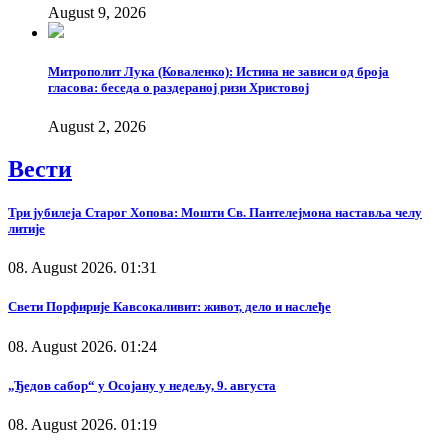
August 9, 2026
Митрополит Лука (Коваленко): Истина не зависи од броја
гласова: беседа о раздераној ризи Христовој
August 2, 2026
Вести
Три јубилеја Старог Хопова: Мошти Св. Пантелејмона наставља челу
литије
08. August 2026. 01:31
Свети Порфирије Кавсокаливит: живот, дело и наслеђе
08. August 2026. 01:24
„Ђедов сабор“ у Осојану у недељу, 9. августа
08. August 2026. 01:19