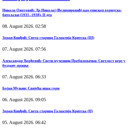
Никола Ожеговић: Др Николај (Велимировић) као епископ охридско-
битољски (1931–1938), II део
08. August 2026. 02:58
Зоран Кинђић: Света старица Галактија Критска (III)
07. August 2026. 07:56
Александар Ђорђевић: Свети мученици Пребиловачки: Светлост вере у
бездану мржње
07. August 2026. 06:33
Бојан Муњин: Свијећа ипак гори
06. August 2026. 09:05
Зоран Кинђић: Света старица Галактија Критска (II)
05. August 2026. 06:42