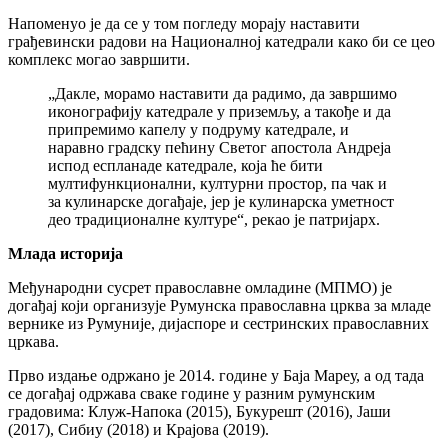
Напоменуо је да се у том погледу морају наставити
грађевински радови на Националној катедрали како би се цео
комплекс могао завршити.
„Дакле, морамо наставити да радимо, да завршимо
иконографију катедрале у приземљу, а такође и да
припремимо капелу у подруму катедрале, и
наравно градску пећину Светог апостола Андреја
испод еспланаде катедрале, која ће бити
мултифункционални, културни простор, па чак и
за кулинарске догађаје, јер је кулинарска уметност
део традиционалне културе“, рекао је патријарх.
Млада историја
Међународни сусрет православне омладине (МПМО) је
догађај који организује Румунска православна црква за младе
вернике из Румуније, дијаспоре и сестринских православних
цркава.
Прво издање одржано је 2014. године у Баја Мареу, а од тада
се догађај одржава сваке године у разним румунским
градовима: Клуж-Напока (2015), Букурешт (2016), Јаши
(2017), Сибиу (2018) и Крајова (2019).