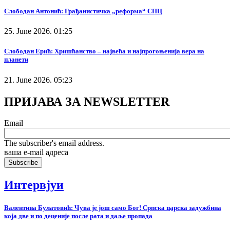
Слободан Антонић: Грађанистичка „реформа“ СПЦ
25. June 2026. 01:25
Слободан Ерић: Хришћанство – највећа и најпрогоњенија вера на
планети
21. June 2026. 05:23
ПРИЈАВА ЗА NEWSLETTER
Email
The subscriber's email address.
ваша е-mail адреса
Интервјуи
Валентина Булатовић: Чува је још само Бог! Српска царска задужбина
која две и по деценије после рата и даље пропада