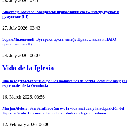
28. July 2026. 07:51
Анастасја Коскело: Молдавски православни свет – између руског и
румунског (III)
27. July 2026. 03:43
Зоран Милошевић: Бугарска црква између Православља и НАТО
православља (II)
24. July 2026. 06:07
Vida de la Iglesia
Una peregrinación virtual por los monasterios de Serbia: descubre las joyas
espirituales de la Ortodoxia
16. March 2026. 08:56
Marjan Aleksic: San Serafín de Sarov: la vida ascética y la adquisición del
Espíritu Santo. Un camino hacia la verdadera alegría cristiana
12. February 2026. 06:00