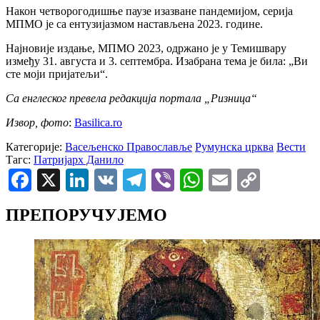
Након четворогодишње паузе изазване пандемијом, серија
МПМО је са ентузијазмом настављена 2023. године.
Најновије издање, МПМО 2023, одржано је у Темишвару
између 31. августа и 3. септембра. Изабрана тема је била: „Ви
сте моји пријатељи“.
Са енглеског превела редакција портала „Ризница“
Извор, фото
:
Вasilica.ro
Категорије:
Васељенско Православље
Румунска црква
Вести
Тагс:
Патријарх Данило
Facebook
X
LinkedIn
VK
Telegram
Viber
WhatsApp
Email
Copy
Link
ПРЕПОРУЧУЈЕМО