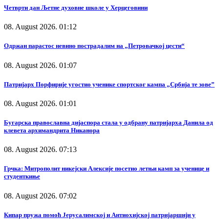
Четврти дан Љетне духовне школе у Херцеговини
08. August 2026. 01:12
Одржан парастос невино пострадалим на „Петровачкој цести“
08. August 2026. 01:07
Патријарх Порфирије угостио ученике спортског кампа „Србија те зове”
08. August 2026. 01:01
Бугарска православна дијаспора стала у одбрану патријарха Данила од
клевета архимандрита Никанора
08. August 2026. 07:13
Грчка: Митрополит никејски Алексије посетио летњи камп за ученице и
студенткиње
08. August 2026. 07:02
Кипар пружа помоћ Јерусалимској и Антиохијској патријаршији у