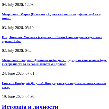
04. July 2026. 12:08
Митрополит Марко (Головков): Црква као место за дијалог, љубав и
живот
03. July 2026. 05:10
Игор Борозан: Уметност је кроз култ Светог Саве сачувала идентитет
српског бића
02. July 2026. 04:24
Митрополит Гаврило: Духовник треба да се труди да његове речи не буду
у супротности са његовим животом и делима
24. June 2026. 07:01
Епископ Порфирије (Шутов): Пир у време куге није нешто ново у нашем
свету
19. June 2026. 05:30
Историја и личности