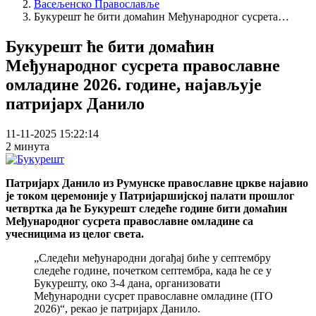
Васељенско Православље
Breadcrumb
Букурешт ће бити домаћин Међународног сусрета…
Букурешт ће бити домаћин
Међународног сусрета православне
омладине 2026. године, најављује
патријарх Данило
11-11-2025 15:22:14
2 минута
Патријарх Данило из Румунске православне цркве најавио
је током церемоније у Патријаршијској палати прошлог
четвртка да ће Букурешт следеће године бити домаћин
Међународног сусрета православне омладине са
учесницима из целог света.
„Следећи међународни догађај биће у септембру
следеће године, почетком септембра, када ће се у
Букурешту, око 3-4 дана, организовати
Међународни сусрет православне омладине (ITO
2026)“, рекао је патријарх Данило.