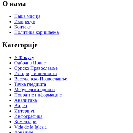
О нама
Наша мисија
Импресум
Контакт
Политика коришћења
Категорије
У Фокусу
Одбрана Цркве
Српско Православље
Историја и личности
Васељенско Православље
Тачка гледишта
Међуверски односи
Повратне информације
Аналитика
Видео
Интервјуи
Инфографика
Коментари
Vida de la Iglesia
Донације