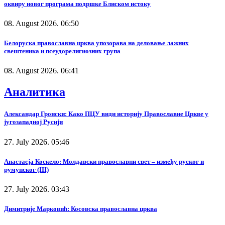
оквиру новог програма подршке Блиском истоку
08. August 2026. 06:50
Белоруска православна црква упозорава на деловање лажних
свештеника и псеудорелигиозних група
08. August 2026. 06:41
Аналитика
Александар Гронски: Како ПЦУ види историју Православне Цркве у
југозападној Русији
27. July 2026. 05:46
Анастасја Коскело: Молдавски православни свет – између руског и
румунског (III)
27. July 2026. 03:43
Димитрије Марковић: Косовска православна црква