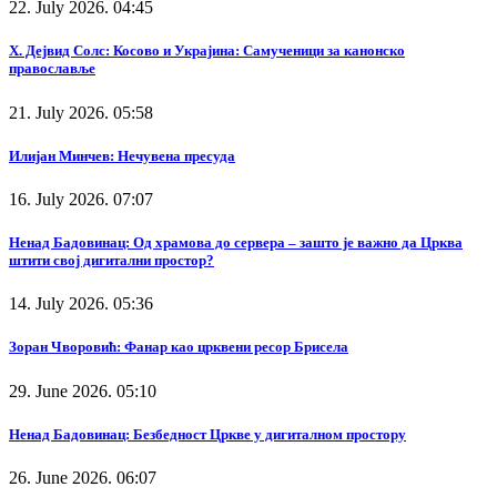
22. July 2026. 04:45
Х. Дејвид Солс: Косово и Украјина: Самученици за канонско
православље
21. July 2026. 05:58
Илијан Минчев: Нечувена пресуда
16. July 2026. 07:07
Ненад Бадовинац: Од храмова до сервера – зашто је важно да Црква
штити свој дигитални простор?
14. July 2026. 05:36
Зоран Чворовић: Фанар као црквени ресор Брисела
29. June 2026. 05:10
Ненад Бадовинац: Безбедност Цркве у дигиталном простору
26. June 2026. 06:07