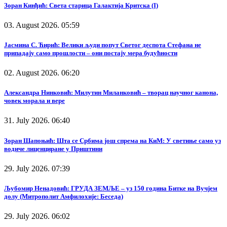
Зоран Кинђић: Света старица Галактија Критска (I)
03. August 2026. 05:59
Јасмина С. Ћирић: Велики људи попут Светог деспота Стефана не
припадају само прошлости – они постају мера будућности
02. August 2026. 06:20
Александра Нинковић: Милутин Миланковић – творац научног канона,
човек морала и вере
31. July 2026. 06:40
Зоран Шапоњић: Шта се Србима још спрема на КиМ: У светиње само уз
водиче лиценциране у Приштини
29. July 2026. 07:39
Љубомир Ненадовић: ГРУДА ЗЕМЉЕ – уз 150 година Битке на Вучјем
долу (Митрополит Амфилохије: Беседа)
29. July 2026. 06:02