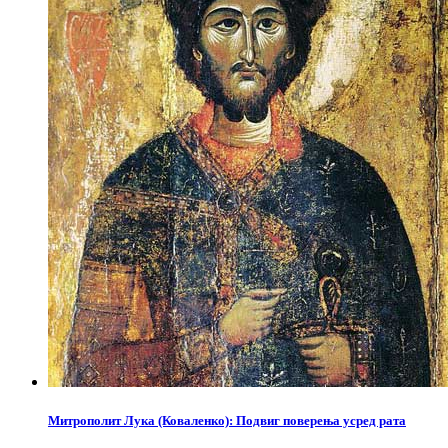
Митрополит Лука (Коваленко): Подвиг поверења усред рата