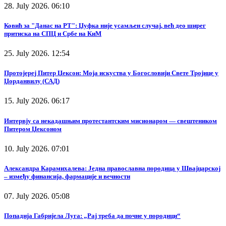
28. July 2026. 06:10
Ковић за "Данас на РТ": Џуфка није усамљен случај, већ део ширег
притиска на СПЦ и Србе на КиМ
25. July 2026. 12:54
Протојереј Питер Џексон: Моја искуства у Богословији Свете Тројице у
Џорданвилу (САД)
15. July 2026. 06:17
Интервју са некадашњим протестантским мисионаром — свештеником
Питером Џексоном
10. July 2026. 07:01
Александра Карамихалева: Једна православна породица у Швајцарској
– између финансија, фармације и вечности
07. July 2026. 05:08
Попадија Габријела Луга: „Рај треба да почне у породици“