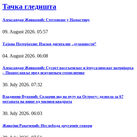
Тачка гледишта
Александар Живковић: Стегоноше у Намастиру
09. August 2026. 05:57
Тајана Потерјахин: Изазов дигиталне „духовности”
04. August 2026. 06:08
Александар Живковић: Сусрет васељенског и јерусалимског патријарха
– Православље пред искушењем геополитике
30. July 2026. 07:32
Владимир Вуковић: Соларни зид на путу ка Острогу: дозвола за 67
мегавата на више од милион квадрата
30. July 2026. 06:03
Живојин Ракочевић: Неслобода другачије говори