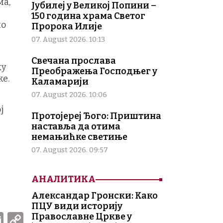
ма,
Јубилеј у Великој Попини –
150 година храма Светог
но
Пророка Илије
07. August 2026. 10:13
Свечана прослава
ку
Преображења Господњег у
е.
Каламарији
07. August 2026. 10:06
ј
Протојереј Ђого: Приштина
наставља да отима
немањићке светиње
07. August 2026. 09:57
АНАЛИТИКА
Александар Гронски: Како
ПЦУ види историју
W
E
C
Православне Цркве у