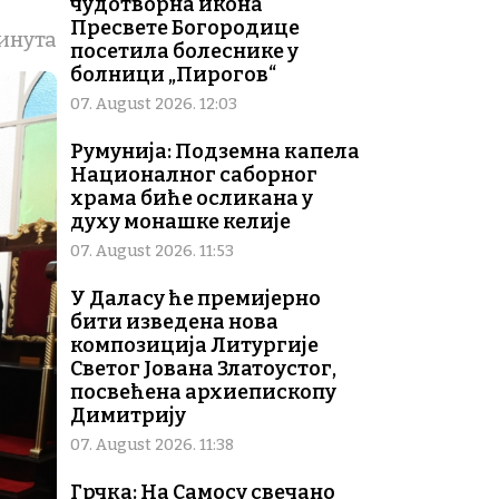
чудотворна икона
Пресвете Богородице
минута
посетила болеснике у
болници „Пирогов“
07. August 2026. 12:03
Румунија: Подземна капела
Националног саборног
храма биће осликана у
духу монашке келије
07. August 2026. 11:53
У Даласу ће премијерно
бити изведена нова
композиција Литургије
Светог Јована Златоустог,
посвећена архиепископу
Димитрију
07. August 2026. 11:38
Грчка: На Самосу свечано