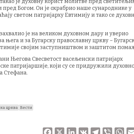
стакао је духовну корист молитве пред светитељи
 пред Богом. Он је охрабрио наше сународнике у
аћају светом патријарху Евтимију и тако се духов
ахвалио је на великом духовном дару и уверио
за њега и за Бугарску православну цркву – Бугарс
Евтимије својим заступништвом и заштитом помаж
кани Његова Свесветост васељенски патријарх
ке патријаршије, који су се придружили духовно
а Стефана.
ска црква
Вести
F
X
Li
V
T
V