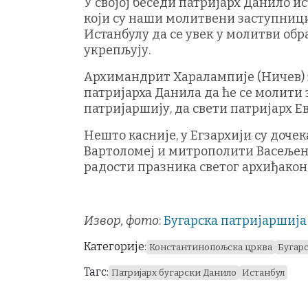
У својој беседи патријарх Данило и
који су наши молитвени заступници
Истанбулу да се увек у молитви обр
укрепљују.
Архимандрит Харалампије (Ничев) з
патријарха Данила да ће се молити 
патријаршију, да свети патријарх 
Нешто касније, у Егзархији су доче
Вартоломеј и митрополити Васељенс
радости празника светог архиђакон
Извор, фото
:
Бугарска патријаршија
Категорије:
Константинопољска црква
Бугар
Тагс:
Патријарх бугарски Данило
Истанбул