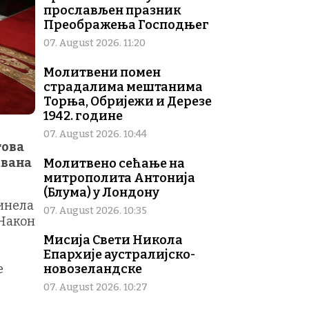
прослављен празник
Преображења Господњег
07. August 2026. 11:20
Молитвени помен
страдалима мештанима
Торња, Обријежи и Дерезе
1942. године
07. August 2026. 10:44
гова
ована
Молитвено сећање на
митрополита Антонија
(Блума) у Лондону
ринела
07. August 2026. 10:35
 Након
Мисија Свети Никола
Епархије аустралијско-
е
новозеландске
07. August 2026. 10:27