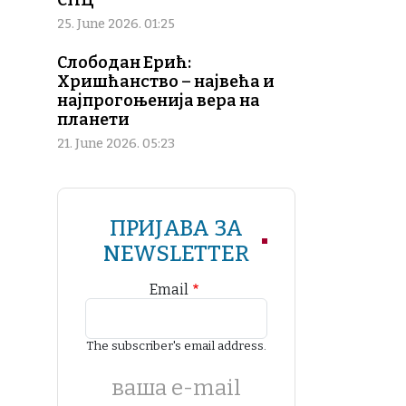
СПЦ
25. June 2026. 01:25
Слободан Ерић:
Хришћанство – највећа и
најпрогоњенија вера на
планети
21. June 2026. 05:23
ПРИЈАВА ЗА
NEWSLETTER
Email
The subscriber's email address.
ваша е-mail