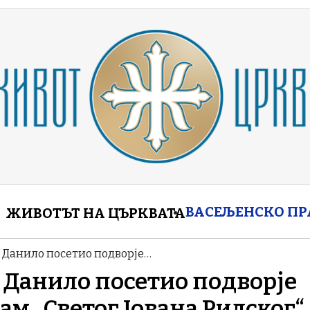
enu
ВАСЕЉЕНСКО П
ЖИВОТЪТ НА ЦЪРКВАТА
х Данило посетио подворје…
 Данило посетио подворје
ам „Светог Јована Рилског“