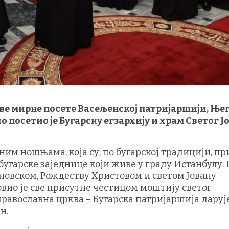
рве мирне посете Васељенској патријаршији, Ње
 посетио је Бугарску егзархију и храм Светог Ј
дним ношњама, која су, по бугарској традицији, п
 бугарске заједнице који живе у граду Истанбулу.
новском, Рождеству Христовом и светом Јовану
овио је све присутне честицом моштију светог
 православна црква – Бугарска патријаршија даруј
н.