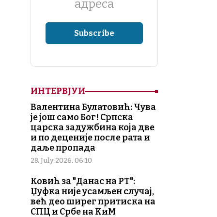
адреса
ИНТЕРВЈУИ
Валентина Булатовић: Чува
је још само Бог! Српска
царска задужбина која две
и по деценије после рата и
даље пропада
28. July 2026. 06:10
Ковић за "Данас на РТ":
Џуфка није усамљен случај,
већ део ширег притиска на
СПЦ и Србе на КиМ