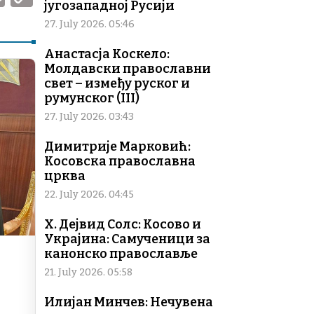
југозападној Русији
m
o
27. July 2026. 05:46
ai
p
Анастасја Коскело:
l
y
Молдавски православни
Li
свет – између руског и
румунског (III)
n
27. July 2026. 03:43
k
Димитрије Марковић:
Косовска православна
црква
22. July 2026. 04:45
Х. Дејвид Солс: Косово и
Украјина: Самученици за
канонско православље
21. July 2026. 05:58
Илијан Минчев: Нечувена