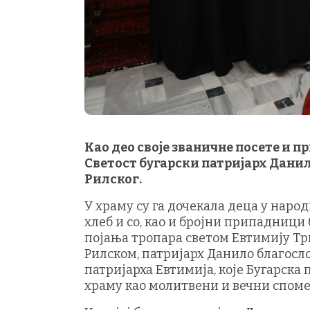
Као део своје званичне посете и п
Светост бугарски патријарх Данило
Рилског.
У храму су га дочекала деца у наро
хлеб и со, као и бројни припадници
појања тропара светом Евтимију Тр
Рилском, патријарх Данило благосл
патријарха Евтимија, које Бугарска
храму као молитвени и вечни споме