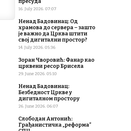
пресуда
16. July 2026. 07:07
Ненад Бадовинац: Од
храмова до сервера – зашто
је важно да Црква штити
свој дигитални простор?
14. July 2026. 05:36
Зоран Чворовић: Фанар као
црквени ресор Брисела
29. June 2026. 05:10
Ненад Бадовинац:
Безбедност Цркве у
дигиталном простору
26. June 2026. 06:07
Слободан Антонић:
Грађанистичка „реформа“