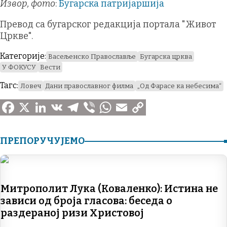
Извор, фото
:
Бугарска патријаршија
Превод са бугарског редакција портала "Живот
Цркве".
Категорије:
Васељенско Православље
Бугарска црква
У ФОКУСУ
Вести
Тагс:
Ловеч
Дани православног филма
„Од Фарасе ка небесима“
F
X
L
V
T
V
W
E
C
a
i
K
e
i
h
m
o
ПРЕПОРУЧУЈЕМО
c
n
l
b
a
a
p
e
k
e
e
t
i
y
Митрополит Лука (Коваленко): Истина не
b
e
g
r
s
l
L
зависи од броја гласова: беседа о
o
d
r
A
i
раздераној ризи Христовој
o
I
a
p
n