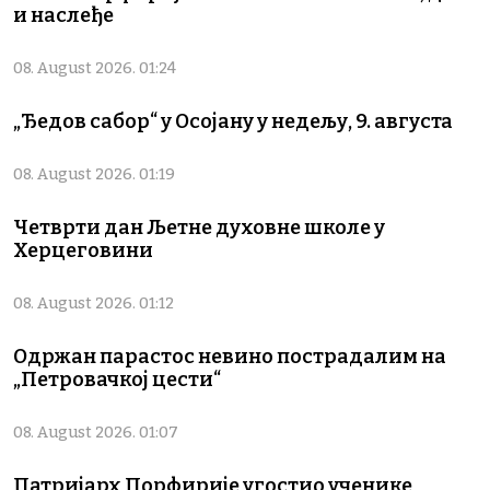
и наслеђе
08. August 2026. 01:24
„Ђедов сабор“ у Осојану у недељу, 9. августа
08. August 2026. 01:19
Четврти дан Љетне духовне школе у
Херцеговини
08. August 2026. 01:12
Одржан парастос невино пострадалим на
„Петровачкој цести“
08. August 2026. 01:07
Патријарх Порфирије угостио ученике