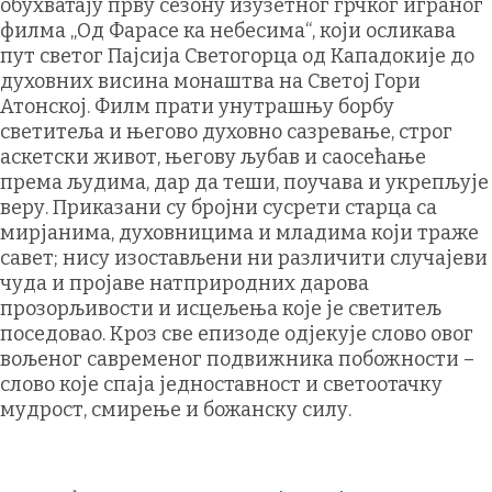
обухватају прву сезону изузетног грчког играног
филма „Од Фарасе ка небесима“, који осликава
пут светог Пајсија Светогорца од Кападокије до
духовних висина монаштва на Светој Гори
Атонској. Филм прати унутрашњу борбу
светитеља и његово духовно сазревање, строг
аскетски живот, његову љубав и саосећање
према људима, дар да теши, поучава и укрепљује
веру. Приказани су бројни сусрети старца са
мирјанима, духовницима и младима који траже
савет; нису изостављени ни различити случајеви
чуда и пројаве натприродних дарова
прозорљивости и исцељења које је светитељ
поседовао. Кроз све епизоде одјекује слово овог
вољеног савременог подвижника побожности –
слово које спаја једноставност и светоотачку
мудрост, смирење и божанску силу.