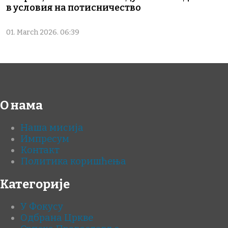
в условия на потисничество
01. March 2026. 06:39
О нама
Наша мисија
Импресум
Контакт
Политика коришћења
Категорије
У Фокусу
Одбрана Цркве