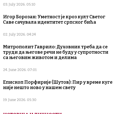
03. July 2026. 05:10
Игор Борозан: Уметност је кроз култ Светог
Саве сачувала идентитет српског бића
02. July 2026. 04:24
Митрополит Гаврило: Духовник треба да се
труди да његове речи не буду у супротности
са његовим животом и делима
24. June 2026. 07:01
Епископ Порфирије (Шутов): Пир у време куге
није нешто ново у нашем свету
19. June 2026. 05:30