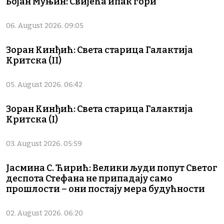
Бојан Муњин: Свијећа ипак гори
06. August 2026. 09:05
Зоран Кинђић: Света старица Галактија
Критска (II)
05. August 2026. 06:42
Зоран Кинђић: Света старица Галактија
Критска (I)
03. August 2026. 05:59
Јасмина С. Ћирић: Велики људи попут Светог
деспота Стефана не припадају само
прошлости – они постају мера будућности
02. August 2026. 06:20