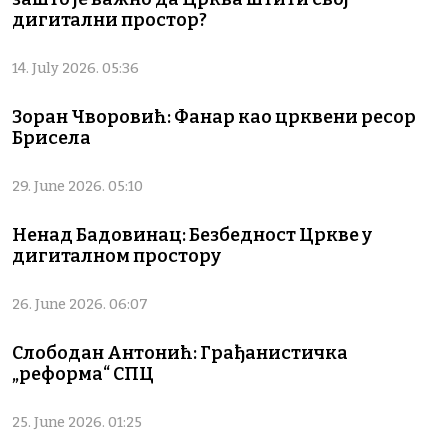
дигитални простор?
14. July 2026. 05:36
Зоран Чворовић: Фанар као црквени ресор
Брисела
29. June 2026. 05:10
Ненад Бадовинац: Безбедност Цркве у
дигиталном простору
26. June 2026. 06:07
Слободан Антонић: Грађанистичка
„реформа“ СПЦ
25. June 2026. 01:25