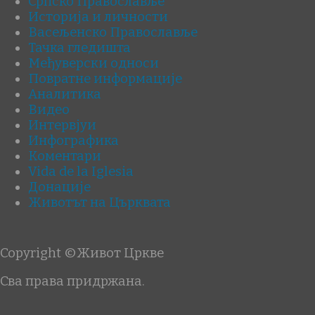
Српско Православље
Историја и личности
Васељенско Православље
Тачка гледишта
Међуверски односи
Повратне информације
Аналитика
Видео
Интервјуи
Инфографика
Коментари
Vida de la Iglesia
Донације
Животът на Църквата
Copyright ©Живот Цркве
Сва права придржана.