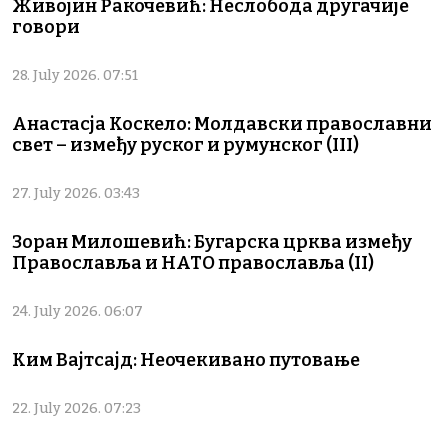
Живојин Ракочевић: Неслобода другачије
говори
28. July 2026. 07:51
Анастасја Коскело: Молдавски православни
свет – између руског и румунског (III)
27. July 2026. 03:43
Зоран Милошевић: Бугарска црква између
Православља и НАТО православља (II)
24. July 2026. 06:07
Ким Вајтсајд: Неочекивано путовање
22. July 2026. 07:23