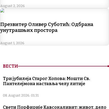
k
n
m
p
k
August 2, 2026
Презвитер Оливер Суботић: Одбрана
унутрашњих простора
August 1, 2026
ВЕСТИ
Три јубилеја Старог Хопова: Мошти Св.
Пантелејмона наставља челу литије
08. August 2026. 01:31
Свети Порфирије Кавсокаливит: живот, дело