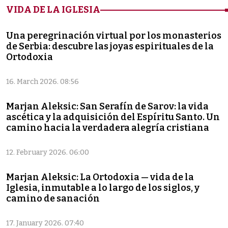
VIDA DE LA IGLESIA
Una peregrinación virtual por los monasterios
de Serbia: descubre las joyas espirituales de la
Ortodoxia
16. March 2026. 08:56
Marjan Aleksic: San Serafín de Sarov: la vida
ascética y la adquisición del Espíritu Santo. Un
camino hacia la verdadera alegría cristiana
12. February 2026. 06:00
Marjan Aleksic: La Ortodoxia — vida de la
Iglesia, inmutable a lo largo de los siglos, y
camino de sanación
17. January 2026. 07:40