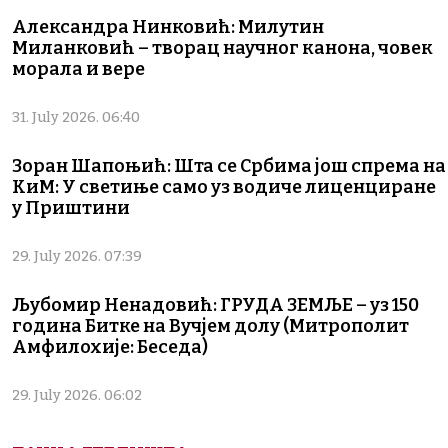
Александра Нинковић: Милутин
Миланковић – творац научног канона, човек
морала и вере
31. July 2026. 06:40
Зоран Шапоњић: Шта се Србима још спрема на
КиМ: У светиње само уз водиче лиценциране
у Приштини
29. July 2026. 07:39
Љубомир Ненадовић: ГРУДА ЗЕМЉЕ – уз 150
година Битке на Вучјем долу (Митрополит
Амфилохије: Беседа)
29. July 2026. 06:02