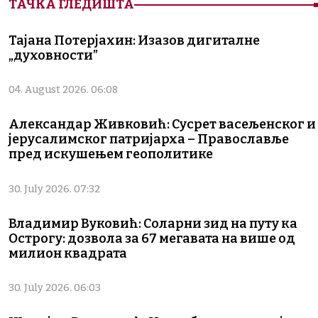
ТАЧКА ГЛЕДИШТА
Тајана Потерјахин: Изазов дигиталне
„духовности”
04. August 2026. 06:08
Александар Живковић: Сусрет васељенског и
јерусалимског патријарха – Православље
пред искушењем геополитике
30. July 2026. 07:32
Владимир Вуковић: Соларни зид на путу ка
Острогу: дозвола за 67 мегавата на више од
милион квадрата
30. July 2026. 06:03