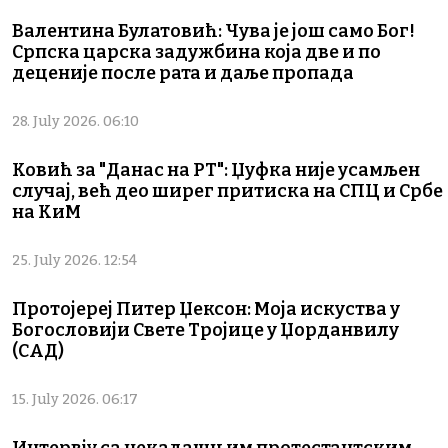
Валентина Булатовић: Чува је још само Бог!
Српска царска задужбина која две и по
деценије после рата и даље пропада
28. July 2026. 06:10
Ковић за "Данас на РТ": Џуфка није усамљен
случај, већ део ширег притиска на СПЦ и Србе
на КиМ
25. July 2026. 12:54
Протојереј Питер Џексон: Моја искуства у
Богословији Свете Тројице у Џорданвилу
(САД)
15. July 2026. 06:17
Интервју са некадашњим протестантским