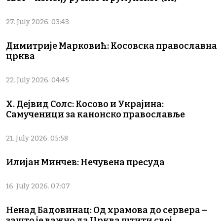
27. July 2026. 03:43
Димитрије Марковић: Косовска православна
црква
22. July 2026. 04:45
Х. Дејвид Солс: Косово и Украјина:
Самученици за канонско православље
21. July 2026. 05:58
Илијан Минчев: Нечувена пресуда
16. July 2026. 07:07
Ненад Бадовинац: Од храмова до сервера –
зашто је важно да Црква штити свој