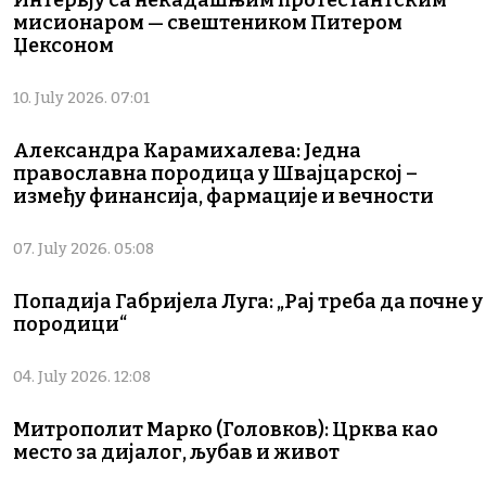
мисионаром — свештеником Питером
Џексоном
10. July 2026. 07:01
Александра Карамихалева: Једна
православна породица у Швајцарској –
између финансија, фармације и вечности
07. July 2026. 05:08
Попадија Габријела Луга: „Рај треба да почне у
породици“
04. July 2026. 12:08
Митрополит Марко (Головков): Црква као
место за дијалог, љубав и живот