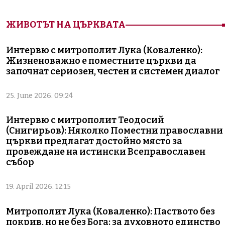
ЖИВОТЪТ НА ЦЪРКВАТА
Интервю с митрополит Лука (Коваленко):
Жизненоважно е поместните църкви да
започнат сериозен, честен и системен диалог
25. June 2026. 09:24
Интервю с митрополит Теодосий
(Снигирьов): Няколко Поместни православни
църкви предлагат достойно място за
провеждане на истински Всеправославен
събор
19. April 2026. 12:15
Митрополит Лука (Коваленко): Паството без
покрив, но не без Бога: за духовното единство