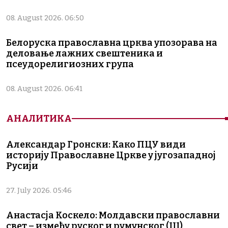
08. August 2026. 06:50
Белоруска православна црква упозорава на
деловање лажних свештеника и
псеудорелигиозних група
08. August 2026. 06:41
АНАЛИТИКА
Александар Гронски: Како ПЦУ види
историју Православне Цркве у југозападној
Русији
27. July 2026. 05:46
Анастасја Коскело: Молдавски православни
свет – између руског и румунског (III)