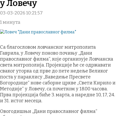
у Ловечу
03-03-2026 10:21:57
1 минута
Са благословом ловчанског митрополита
Гаврила, у Ловечу поново почињу „Дани
православног филма“, које организује Ловчанска
света митрополија. Пројекције ће се одржавати
сваког уторка од прве до пете недеље Великог
поста у параклису „Ваведење Пресвете
Богородице“ нове саборне цркве „Свети Кирило и
Методије“ у Ловечу, са почетком у 18.00 часова.
Прва пројекција биће 3. марта, а наредне 10, 17, 24.
и 31. истог месеца.
Овогодишњи „Дани православног филма“