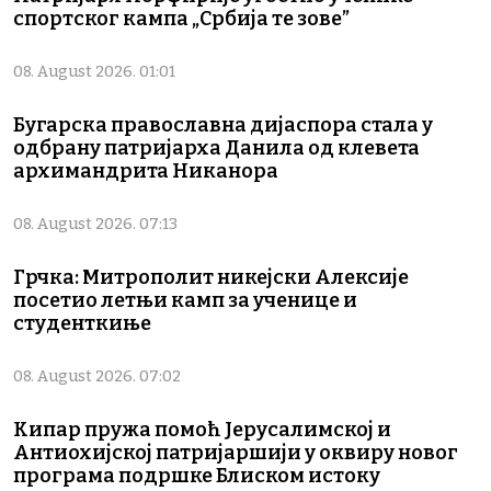
спортског кампа „Србија те зове”
08. August 2026. 01:01
Бугарска православна дијаспора стала у
одбрану патријарха Данила од клевета
архимандрита Никанора
08. August 2026. 07:13
Грчка: Митрополит никејски Алексије
посетио летњи камп за ученице и
студенткиње
08. August 2026. 07:02
Кипар пружа помоћ Јерусалимској и
Антиохијској патријаршији у оквиру новог
програма подршке Блиском истоку