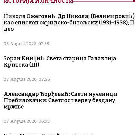
ИСТОРИЈА И ЛИЧНОСТИ
Никола Ожеговић: Др Николај (Велимировић)
као епископ охридско-битољски (1931–1938), II
део
08. August 2026. 02:58
Зоран Кинђић: Света старица Галактија
Критска (III)
07. August 2026. 07:56
Александар Ђорђевић: Свети мученици
Пребиловачки: Светлост вере у бездану
мржње
07. August 2026. 06:33