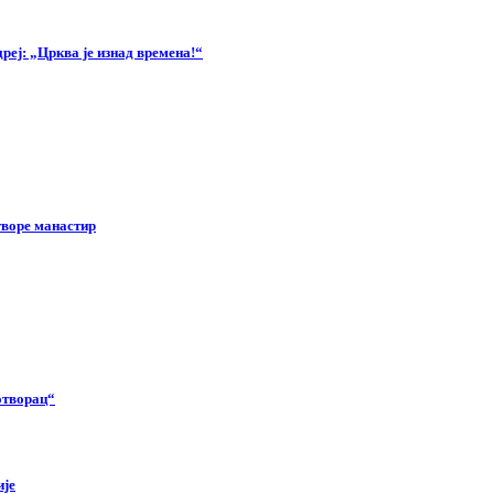
еј: „Црква је изнад времена!“
творе манастир
отворац“
ије