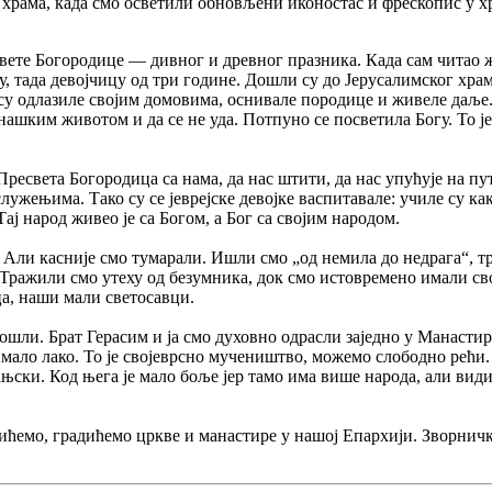
 храма, када смо осветили обновљени иконостас и фрескопис у х
ете Богородице — дивног и древног празника. Када сам читао жит
, тада девојчицу од три године. Дошли су до Јерусалимског храма,
а су одлазиле својим домовима, оснивале породице и живеле даљ
ашким животом и да се не уда. Потпуно се посветила Богу. То је
Пресвета Богородица са нама, да нас штити, да нас упућује на пу
лужењима. Тако су се јеврејске девојке васпитавале: училе су ка
ј народ живео је са Богом, а Бог са својим народом.
Али касније смо тумарали. Ишли смо „од немила до недрага“, тр
 Тражили смо утеху од безумника, док смо истовремено имали сво
ца, наши мали светосавци.
дошли. Брат Герасим и ја смо духовно одрасли заједно у Манастиру
имало лако. То је својеврсно мучеништво, можемо слободно рећи.
ањски. Код њега је мало боље јер тамо има више народа, али вид
ићемо, градићемо цркве и манастире у нашој Епархији. Зворничко