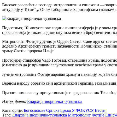
Високопреосвећена господа митрополити и епископи — зворни
литургију у Теслићу. Овим саборним евхаристијским слављем с
Подсетимо, 10. августа ове године више архијереја је у овом 
прославе која је током године окупила велики број свештенства
Митрополит Фотије уручио је Орден Светог Саве другог степе
доделио Архијерејску грамату захвалности Полицијској станиц
храму Светог пророка Илије.
Протојереј-ставрофор Чедо Готовац, старешина храма, подсетио
је нагласио да је приликом августовског освећења храма у свети
Јуче је митрополит Фотије даровао храму и панагију, која ће б
Верном народу обратио се и архиепископ Герасим, захваливши 
Празничном слављу присуствовао је и градоначелник Теслића
Извор, фото
:
Епархија зворничко-тузланска
Категорије:
Богословље
Српска црква
У ФОКУСУ
Вести
Тагс:
Епархија зворничко-тузланска
Митрополит Фотије
Еписк