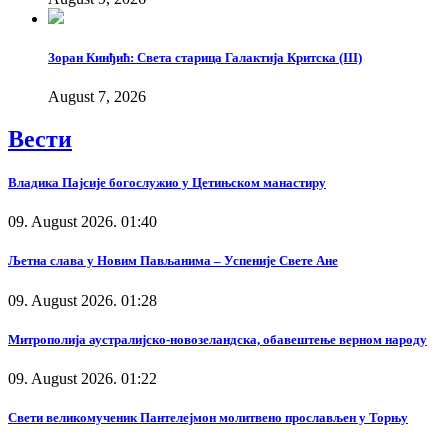
Зоран Кинђић: Света старица Галактија Критска (III)
August 7, 2026
Вести
Владика Пајсије богослужио у Цетињском манастиру
09. August 2026. 01:40
Љетна слава у Новим Пављанима – Успеније Свете Ане
09. August 2026. 01:28
Митрополија аустралијско-новозеландска, обавештење верном народу
09. August 2026. 01:22
Свети великомученик Пантелејмон молитвено прослављен у Торњу