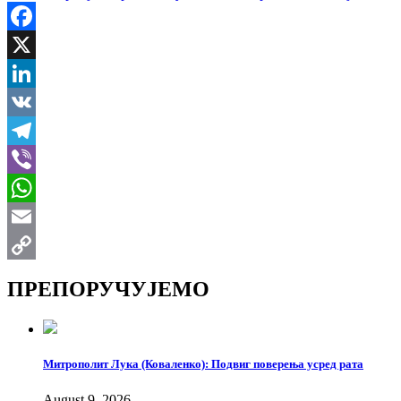
Facebook
X
LinkedIn
VK
Telegram
Viber
WhatsApp
Email
Copy
ПРЕПОРУЧУЈЕМО
Link
Митрополит Лука (Коваленко): Подвиг поверења усред рата
August 9, 2026