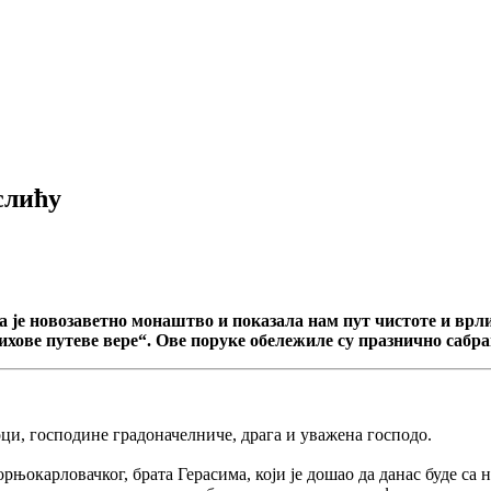
слићу
је новозаветно монаштво и показала нам пут чистоте и врлин
ихове путеве вере“. Ове поруке обележиле су празнично сабр
и, господине градоначелниче, драга и уважена господо.
њокарловачког, брата Герасима, који је дошао да данас буде са 