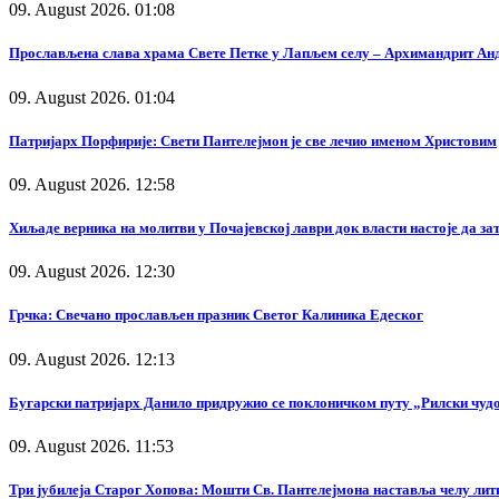
09. August 2026. 01:08
Прослављена слава храма Свете Петке у Лапљем селу – Архимандрит Андр
09. August 2026. 01:04
Патријарх Порфирије: Свети Пантелејмон је све лечио именом Христовим
09. August 2026. 12:58
Хиљаде верника на молитви у Почајевској лаври док власти настоје да за
09. August 2026. 12:30
Грчка: Свечано прослављен празник Светог Калиника Едеског
09. August 2026. 12:13
Бугарски патријарх Данило придружио се поклоничком путу „Рилски чуд
09. August 2026. 11:53
Три јубилеја Старог Хопова: Мошти Св. Пантелејмона наставља челу лит