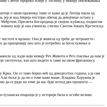
раму Светог пророка Илије у Теслићу, у оквиру обележавања
ије о овом празнику, тамо се каже да је Литија ишла од
 јер је код Јевреја постојао обичај да девојчице остану у
е. Међутим, Пресвета Богородица је својом љубављу, подвигом
 новину коју је она учинила, слично Светом Јовану Крститељу.
т чистоте и врлине. Она је живела од треће до четрнаесте–
ко да припремају оно што је потребно за богослужење и
ажили од људи који немају Реч Живота и Реч спасења да нам је
је светитеље, као што видите и сами на овом фрескопису.
 Крка. Он се тамо борио већ од деведесетих година, а ја сам
 Али боље је да он о томе каже више. Владика Херувим је
имо да се ради на томе да нас буде испод два процента —
-тузланска епархија је у историји била и остаће велико