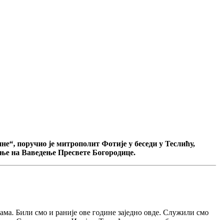
е“, поручио је митрополит Фотије у беседи у Теслићу,
ање на Ваведење Пресвете Богородице.
нама. Били смо и раније ове године заједно овде. Служили смо