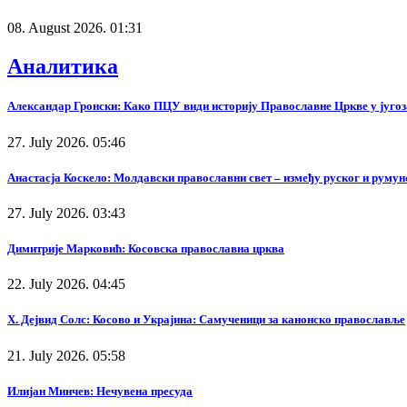
08. August 2026. 01:31
Аналитика
Александар Гронски: Како ПЦУ види историју Православне Цркве у југоз
27. July 2026. 05:46
Анастасја Коскело: Молдавски православни свет – између руског и румунс
27. July 2026. 03:43
Димитрије Марковић: Косовска православна црква
22. July 2026. 04:45
Х. Дејвид Солс: Косово и Украјина: Самученици за канонско православље
21. July 2026. 05:58
Илијан Минчев: Нечувена пресуда