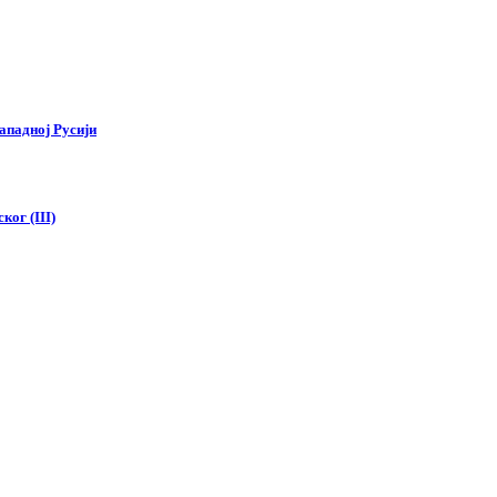
ападној Русији
ког (III)