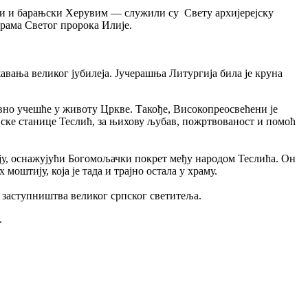
и и барањски Херувим — служили су Свету архијерејску
рама Светог пророка Илије.
авања великог јубилеја. Jучерашња Литургија била је круна
вно учешће у животу Цркве. Такође, Високопреосвећени је
јске станице Теслић, за њихову љубав, пожртвованост и помоћ
рају, оснажујући Богомољачки покрет међу народом Теслића. Он
оштију, која је тада и трајно остала у храму.
г заступништва великог српског светитеља.
.