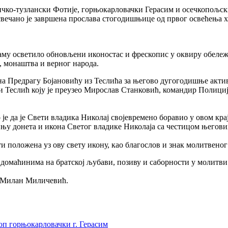
чко-тузлански Фотије, горњокарловачки Герасим и осечкопољск
вечано је завршена прослава стогодишњице од првог освећења х
храму осветило обновљени иконостас и фрескопис у оквиру обележ
, монаштва и верног народа.
на Предрагу Бојановићу из Теслића за његово дугогодишње акти
и Теслић коју је преузео Мирослав Станковић, командир Полици
 је да је Свети владика Николај својевремено боравио у овом к
њу донета и икона Светог владике Николаја са честицом његових м
ити положена уз ову свету икону, као благослов и знак молитвено
домаћинима на братској љубави, позиву и саборности у молитви
, Милан Миличевић.
оп горњокарловачки г. Герасим