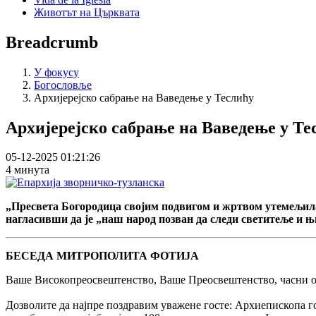
Животът на Църквата
Breadcrumb
У фокусу
Богословље
Архијерејско сабрање на Ваведење у Теслићу
Архијерејско сабрање на Ваведење у Те
05-12-2025 01:21:26
4 минута
„Пресвета Богородица својим подвигом и жртвом утемељила 
нагласивши да је „наш народ позван да следи светитеље и њ
БЕСЕДА МИТРОПОЛИТА ФОТИЈА
Ваше Високопреосвештенство, Ваше Преосвештенство, часни оц
Дозволите да најпре поздравим уважене госте: Архиепископа гор