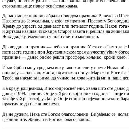
службу поводом јубилеја — 100 година од првог освећења овог
стогодишњице првог освећења храма.
Данас смо се поново сабрали поводом празника Ваведења Пресв
Назарета до Јерусалима, у којој су пратили Пресвету Богородицу
Храму до узраста од дванаест или петнаест година. Након тог
и жртвом изашла из оквира Старог завета и решила да живи мон
Њих двоје утемељили су новозаветно монаштво.
Дакле, диван празник — небески празник. Увек се сећамо да је 
петнаесте године при Јерусалимском храму, учествујући у богос
празнике — данас бисмо рекли просфоре, кољиво, крсни хлеб. Та
И ми Срби смо у средњем веку тако живели у време Немањића. 
они дају — од економиста, од атеиста попут Маркса и Енгелса.
Треба да идемо за њима, да учимо њихова житија ми и наша де
На крају, још једном, Високопреосвећени, хвала што сте данас 
дошао 1999. године. Он је у Хрватској толико година — није н
такође у Хрватској, у Даљу. Он је епископ осјечкопољски и бар
практично да нас више нема.
Да не дужим. Нека сте Богом благословени. Виђаћемо се, долаз
градилиште. Живели и Бог вас благословио.