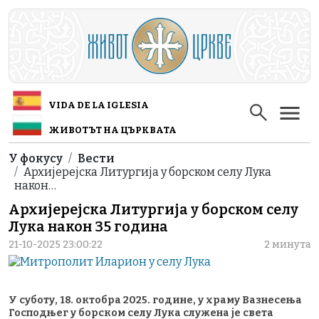
Skip to main content
VIDA DE LA IGLESIA
ЖИВОТЪТ НА ЦЪРКВАТА
Breadcrumb
У фокусу
Вести
Архијерејска Литургија у борском селу Лука
након…
Архијерејска Литургија у борском селу
Лука након 35 година
21-10-2025 23:00:22
2 минута
У суботу, 18. октобра 2025. године, у храму Вазнесења
Господњег у борском селу Лука служена је света