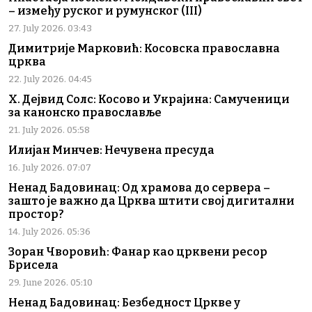
– између руског и румунског (III)
27. July 2026. 03:43
Димитрије Марковић: Косовска православна
црква
22. July 2026. 04:45
Х. Дејвид Солс: Косово и Украјина: Самученици
за канонско православље
21. July 2026. 05:58
Илијан Минчев: Нечувена пресуда
16. July 2026. 07:07
Ненад Бадовинац: Од храмова до сервера –
зашто је важно да Црква штити свој дигитални
простор?
14. July 2026. 05:36
Зоран Чворовић: Фанар као црквени ресор
Брисела
29. June 2026. 05:10
Ненад Бадовинац: Безбедност Цркве у