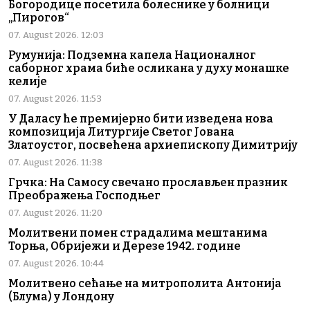
Богородице посетила болеснике у болници
„Пирогов“
07. August 2026. 12:03
Румунија: Подземна капела Националног
саборног храма биће осликана у духу монашке
келије
07. August 2026. 11:53
У Даласу ће премијерно бити изведена нова
композиција Литургије Светог Јована
Златоустог, посвећена архиепископу Димитрију
07. August 2026. 11:38
Грчка: На Самосу свечано прослављен празник
Преображења Господњег
07. August 2026. 11:20
Молитвени помен страдалима мештанима
Торња, Обријежи и Дерезе 1942. године
07. August 2026. 10:44
Молитвено сећање на митрополита Антонија
(Блума) у Лондону