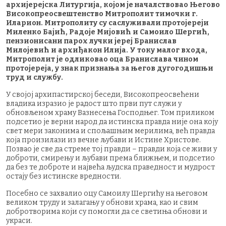
архијерејска Литургија, којом је началствовао Његово
Високопреосвештенство Митрополит тимочки г.
Иларион. Митрополиту су саслуживали протојереји
Миленко Бајић, Радоје Мијовић и Самоило Шергић,
пензионисани парох лучки јереј Бранислав
Милојевић и архиђакон Илија. У току малог входа,
Митрополит је одликовао оца Бранислава чином
протојереја, у знак признања за његов дугогодишњи
труд и службу.
У својој архипастирској беседи, Високопреосвећени
владика изразио је радост што први пут служи у
обновљеном храму Вазнесења Господњег. Том приликом
подсетио је верни народ да истинска правда није она коју
свет мери законима и спољашњим мерилима, већ правда
која произилази из вечне љубави и Истине Христове.
Позвао је све да стреме тој правди – правди која се живи у
доброти, смирењу и љубави према ближњем, и подсетио
да без те доброте и највећа људска праведност и мудрост
остају без истинске вредности.
Посебно се захвалио оцу Самоилу Шергићу на његовом
великом труду и залагању у обнови храма, као и свим
добротворима који су помогли да се светиња обнови и
украси.