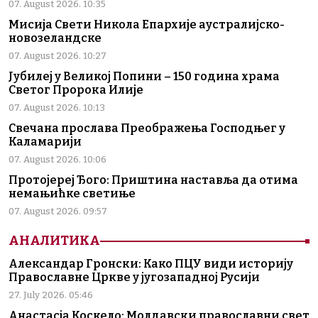
07. August 2026. 10:35
Мисија Свети Никола Епархије аустралијско-
новозеландске
07. August 2026. 10:27
Јубилеј у Великој Попини – 150 година храма
Светог Пророка Илије
07. August 2026. 10:13
Свечана прослава Преображења Господњег у
Каламарији
07. August 2026. 10:06
Протојереј Ђого: Приштина наставља да отима
немањићке светиње
07. August 2026. 09:57
АНАЛИТИКА
Александар Гронски: Како ПЦУ види историју
Православне Цркве у југозападној Русији
27. July 2026. 05:46
Анастасја Коскело: Молдавски православни свет