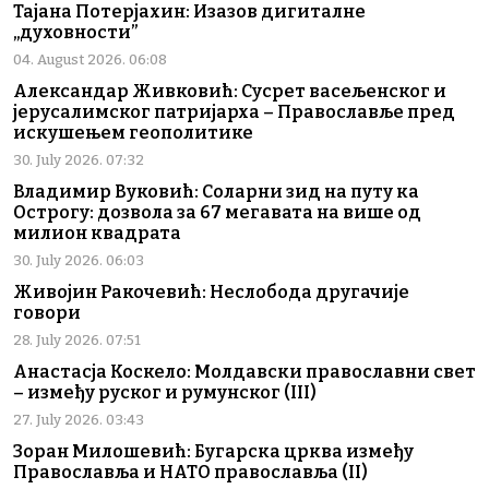
Тајана Потерјахин: Изазов дигиталне
„духовности”
04. August 2026. 06:08
Александар Живковић: Сусрет васељенског и
јерусалимског патријарха – Православље пред
искушењем геополитике
30. July 2026. 07:32
Владимир Вуковић: Соларни зид на путу ка
Острогу: дозвола за 67 мегавата на више од
милион квадрата
30. July 2026. 06:03
Живојин Ракочевић: Неслобода другачије
говори
28. July 2026. 07:51
Анастасја Коскело: Молдавски православни свет
– између руског и румунског (III)
27. July 2026. 03:43
Зоран Милошевић: Бугарска црква између
Православља и НАТО православља (II)