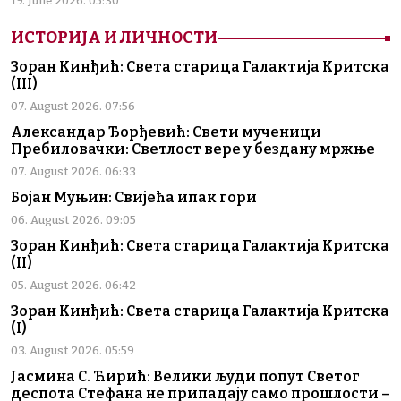
19. June 2026. 05:30
ИСТОРИЈА И ЛИЧНОСТИ
Зоран Кинђић: Света старица Галактија Критска
(III)
07. August 2026. 07:56
Александар Ђорђевић: Свети мученици
Пребиловачки: Светлост вере у бездану мржње
07. August 2026. 06:33
Бојан Муњин: Свијећа ипак гори
06. August 2026. 09:05
Зоран Кинђић: Света старица Галактија Критска
(II)
05. August 2026. 06:42
Зоран Кинђић: Света старица Галактија Критска
(I)
03. August 2026. 05:59
Јасмина С. Ћирић: Велики људи попут Светог
деспота Стефана не припадају само прошлости –