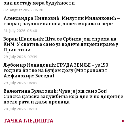
они постају мера будућности
02. August 2026. 06:20
Александра Нинковић: Милутин Миланковић –
творац научног канона, човек морала и вере
31. July 2026. 06:40
Зоран Шапоњић: Шта се Србима још спрема на
КиМ: У светиње само уз водиче лиценциране у
Приштини
29. July 2026. 07:39
Љубомир Ненадовић: ГРУДА ЗЕМЉЕ – уз 150
година Битке на Вучјем долу (Митрополит
Амфилохије: Беседа)
29. July 2026. 06:02
Валентина Булатовић: Чува је још само Бог!
Српска царска задужбина која две и по деценије
после рата и даље пропада
28. July 2026. 06:10
ТАЧКА ГЛЕДИШТА