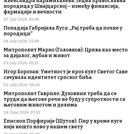
Александра Карамихалева: Једна православна
породица у Швајцарској – између финансија,
фармације и вечности
07. July 2026. 05:08
Попадија Габријела Луга: „Рај треба да почне у
породици“
04. July 2026. 12:08
Митрополит Марко (Головков): Црква као место
за дијалог, љубав и живот
03. July 2026. 05:10
Игор Борозан: Уметност је кроз култ Светог Саве
сачувала идентитет српског бића
02. July 2026. 04:24
Митрополит Гаврило: Духовник треба да се
труди да његове речи не буду у супротности са
његовим животом и делима
24. June 2026. 07:01
Епископ Порфирије (Шутов): Пир у време куге
није нешто ново у нашем свету