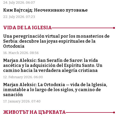
24. July 2026. 06:07
Ким Вајтсајд: Неочекивано путовање
22. July 2026. 07:23
VIDA DE LA IGLESIA
Una peregrinación virtual por los monasterios de
Serbia: descubre las joyas espirituales de la
Ortodoxia
16. March 2026. 08:56
Marjan Aleksic: San Serafín de Sarov: la vida
ascética y la adquisición del Espíritu Santo. Un
camino hacia la verdadera alegría cristiana
12. February 2026. 06:00
Marjan Aleksic: La Ortodoxia — vida de la Iglesia,
inmutable a lo largo de los siglos, y camino de
sanación
17. January 2026. 07:40
ЖИВОТЪТ НА ЦЪРКВАТА