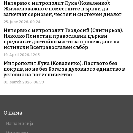
Интервю с митрополит Лука (Коваленко):
Жизненоважно е поместните църкви да
започнат сериозен, честен и системен диалог
25. June 2026. 09:24
Интервю с митрополит Теодосий (Снигирьов):
Няколко Поместни православни църкви
предлагат достойно място за провеждане на
истински Всеправославен събор
19. April 2026. 12:15
Митрополит Лука (Коваленко): Паството без
покрив, но не без Бога: за духовното единство в
условия на потисничество
01. March 2026. 06:39
О нама
Наша мисија