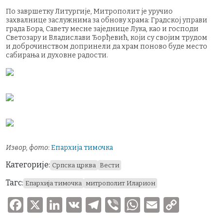
По завршетку Литургије, Митрополит је уручио
захвалнице заслужнима за обнову храма: Градској управи
града Бора, Савету месне заједнице Лука, као и господи
Светозару и Владислави Ђорђевић, који су својим трудом
и доброчинством допринели да храм поново буде место
сабирања и духовне радости.
Извор, фото
:
Епархија тимочка
Категорије:
Српска црква
Вести
Тагс:
Епархија тимочка
митрополит Иларион
F
X
Li
V
T
V
W
E
C