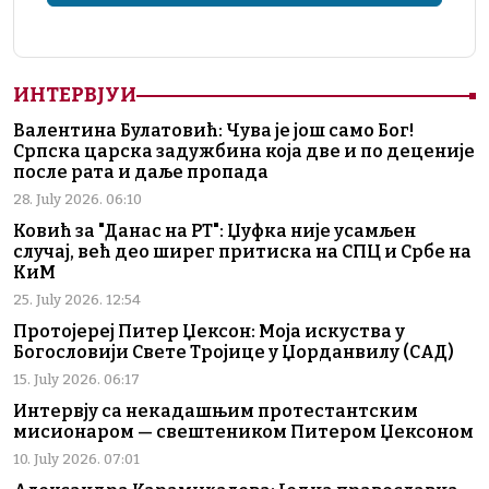
ИНТЕРВЈУИ
Валентина Булатовић: Чува је још само Бог!
Српска царска задужбина која две и по деценије
после рата и даље пропада
28. July 2026. 06:10
Ковић за "Данас на РТ": Џуфка није усамљен
случај, већ део ширег притиска на СПЦ и Србе на
КиМ
25. July 2026. 12:54
Протојереј Питер Џексон: Моја искуства у
Богословији Свете Тројице у Џорданвилу (САД)
15. July 2026. 06:17
Интервју са некадашњим протестантским
мисионаром — свештеником Питером Џексоном
10. July 2026. 07:01