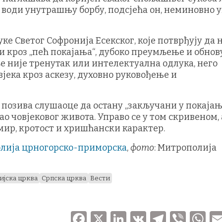
 води унутрашњу борбу, подсјећа он, неминовно 
уке Светог Софронија Есекског, које потврђују да 
кроз „пећ покајања“, дубоко преумљење и обнов
е није тренутак или интелектуална одлука, него
јека кроз аскезу, духовно руковођење и
 позива слушаоце да остану „закључани у покајању
о човјековог живота. Управо се у том скривеном,
ир, кротост и хришћански карактер.
лија црногорско-приморска
,
фото
: Митрополија
ијска црква
Српска црква
Вести
F
X
Li
V
T
V