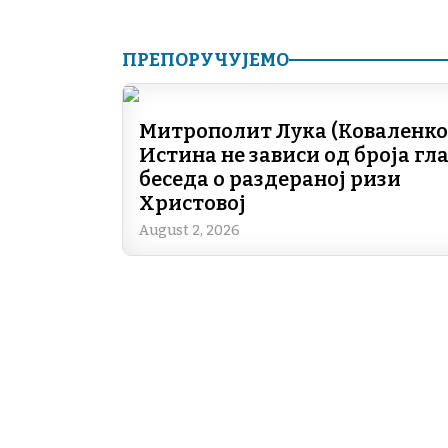
ПРЕПОРУЧУЈЕМО
Митрополит Лука (Коваленко)
Истина не зависи од броја гла
беседа о раздераној ризи
Христовој
August 2, 2026