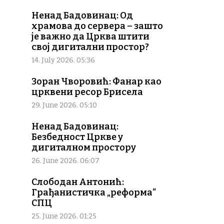
Ненад Бадовинац: Од
храмова до сервера – зашто
је важно да Црква штити
свој дигитални простор?
14. July 2026. 05:36
Зоран Чворовић: Фанар као
црквени ресор Брисела
29. June 2026. 05:10
Ненад Бадовинац:
Безбедност Цркве у
дигиталном простору
26. June 2026. 06:07
Слободан Антонић:
Грађанистичка „реформа“
СПЦ
25. June 2026. 01:25