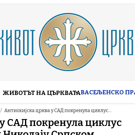
enu
ВАСЕЉЕНСКО П
ЖИВОТЪТ НА ЦЪРКВАТА
Антиохијска црква у САД покренула циклус…
 у САД покренула циклус
м Николају Cрпском