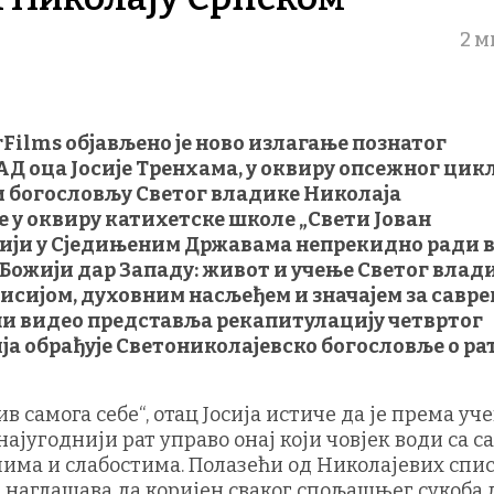
2 м
Films објављено је ново излагање познатог
Д оца Јосије Тренхама, у оквиру опсежног цик
 богословљу Светог владике Николаја
 у оквиру катихетске школе „Свети Јован
охији у Сједињеним Државама непрекидно ради в
„Божији дар Западу: живот и учење Светог влад
исијом, духовним насљеђем и значајем за савр
и видео представља рекапитулацију четвртог
ија обрађује Светониколајевско богословље о ра
 самога себе“, отац Јосија истиче да је према уч
најугоднији рат управо онај који човјек води са 
лима и слабостима. Полазећи од Николајевих спис
он наглашава да коријен сваког спољашњег сукоба