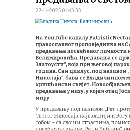
27-11-2025 01:43:33
На YouTube каналу PatristicNectar
православног проповједника из СА
предавања посвећеног личности и
Велимировића. Предавања се држе
Златоусти“, која при његовој пар
година. Сам циклус, под називом 
Николаја“, бави се Владичиинoм м
хришћански свијет. Новообјављен
предавања у низу, у којем отац Јос
миру.
У предавању под називом „Рат против
Светог Николаја најважнији и Богу 
собом – са својим страстима, помис
посебно од књиге „Рат и Библија“, 