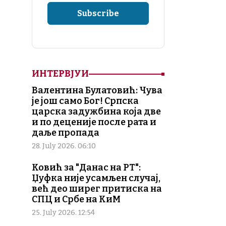
ИНТЕРВЈУИ
Валентина Булатовић: Чува
је још само Бог! Српска
царска задужбина која две
и по деценије после рата и
даље пропада
28. July 2026. 06:10
Ковић за "Данас на РТ":
Џуфка није усамљен случај,
већ део ширег притиска на
СПЦ и Србе на КиМ
25. July 2026. 12:54