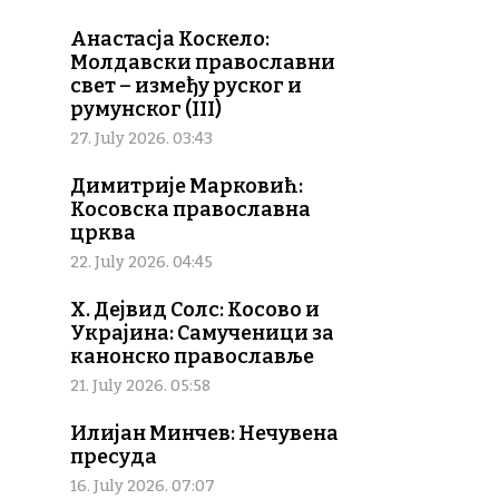
Анастасја Коскело:
Молдавски православни
свет – између руског и
румунског (III)
27. July 2026. 03:43
Димитрије Марковић:
Косовска православна
црква
22. July 2026. 04:45
Х. Дејвид Солс: Косово и
Украјина: Самученици за
канонско православље
21. July 2026. 05:58
Илијан Минчев: Нечувена
пресуда
16. July 2026. 07:07