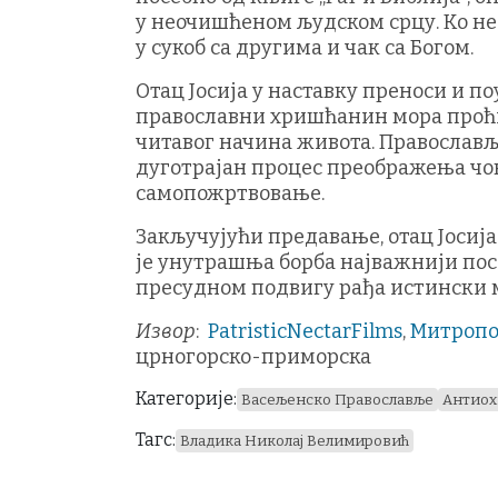
у неочишћеном људском срцу. Ко не
у сукоб са другима и чак са Богом.
Отац Јосија у наставку преноси и по
православни хришћанин мора проћи 
читавог начина живота. Православљ
дуготрајан процес преображења чов
самопожртвовање.
Закључујући предавање, отац Јосија
је унутрашња борба најважнији поса
пресудном подвигу рађа истински м
Извор
:
PatristicNectarFilms
,
Митропо
црногорско-приморска
Категорије:
Васељенско Православље
Антиох
Тагс:
Владика Николај Велимировић