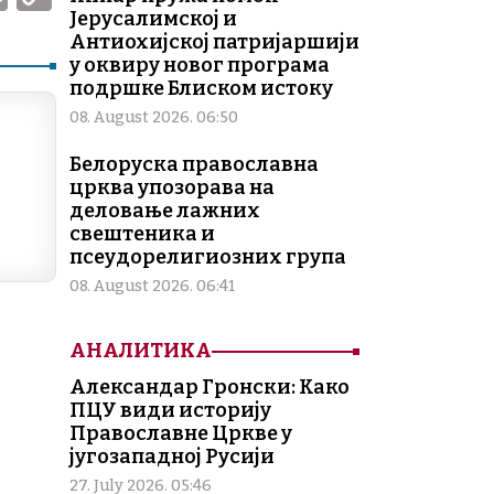
m
o
Јерусалимској и
Антиохијској патријаршији
ai
p
у оквиру новог програма
l
y
подршке Блиском истоку
08. August 2026. 06:50
Li
n
Белоруска православна
црква упозорава на
k
деловање лажних
свештеника и
псеудорелигиозних група
08. August 2026. 06:41
АНАЛИТИКА
Александар Гронски: Како
ПЦУ види историју
Православне Цркве у
југозападној Русији
27. July 2026. 05:46