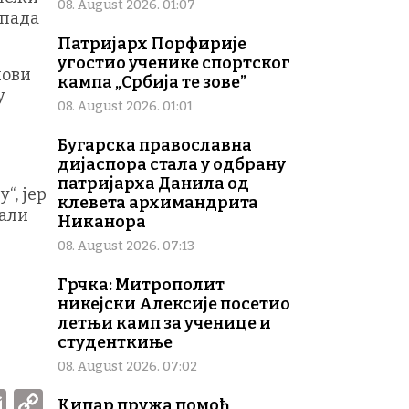
08. August 2026. 01:07
упада
Патријарх Порфирије
угостио ученике спортског
нови
кампа „Србија те зове”
у
08. August 2026. 01:01
Бугарска православна
дијаспора стала у одбрану
патријарха Данила од
“, јер
клевета архимандрита
 али
Никанора
08. August 2026. 07:13
Грчка: Митрополит
никејски Алексије посетио
летњи камп за ученице и
студенткиње
08. August 2026. 07:02
W
E
C
Кипар пружа помоћ