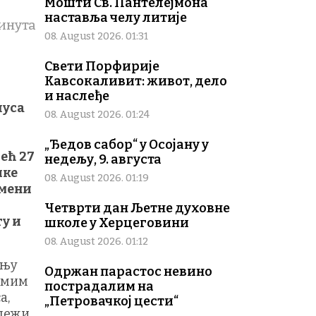
Мошти Св. Пантелејмона
наставља челу литије
инута
08. August 2026. 01:31
Свети Порфирије
Кавсокаливит: живот, дело
и наслеђе
луса
08. August 2026. 01:24
„Ђедов сабор“ у Осојану у
ећ 27
недељу, 9. августа
ике
08. August 2026. 01:19
емени
Четврти дан Љетне духовне
ту и
школе у Херцеговини
08. August 2026. 01:12
ењу
Одржан парастос невино
самим
пострадалим на
а,
„Петровачкој цести“
 лежи