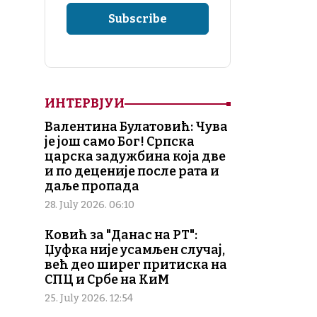
ИНТЕРВЈУИ
Валентина Булатовић: Чува
је још само Бог! Српска
царска задужбина која две
и по деценије после рата и
даље пропада
28. July 2026. 06:10
Ковић за "Данас на РТ":
Џуфка није усамљен случај,
већ део ширег притиска на
СПЦ и Србе на КиМ
25. July 2026. 12:54