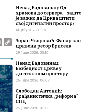
Ненад Бадовинац: Од
храмова до сервера – зашто
је важно да Црква штити
свој дигитални простор?
14. July 2026. 05:36
W
E
C
Зоран Чворовић: Фанар као
црквени ресор Брисела
m
o
29. June 2026. 05:10
ai
p
Ненад Бадовинац:
l
y
Безбедност Цркве у
Li
дигиталном простору
n
26. June 2026. 06:07
k
Слободан Антонић:
Грађанистичка „реформа“
СПЦ
25. June 2026. 01:25