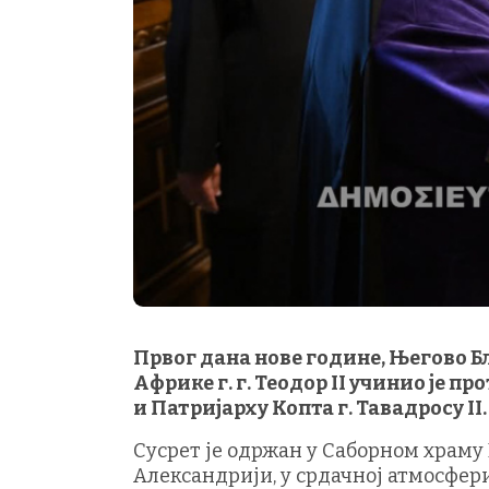
Првог дана нове године, Његово Б
Африке г. г. Теодор II учинио је 
и Патријарху Копта г. Тавадросу II.
Сусрет је одржан у Саборном храму 
Александрији, у срдачној атмосфер