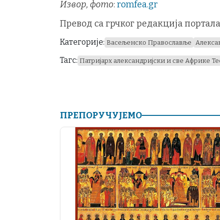
Извор, фото
:
romfea.gr
Превод са грчког редакција портал
Категорије:
Васељенско Православље
Алекса
Тагс:
Патријарх александријски и све Африке Те
ПРЕПОРУЧУЈЕМО