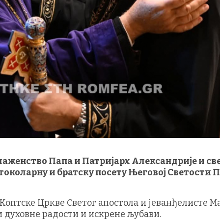
лаженство Папа и Патријарх Александрије и св
протоколарну и братску посету Његовој Светости 
Коптске Цркве Светог апостола и јеванђелисте М
и духовне радости и искрене љубави.