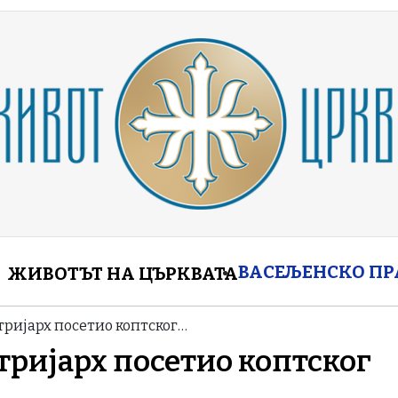
enu
ВАСЕЉЕНСКО П
ЖИВОТЪТ НА ЦЪРКВАТА
тријарх посетио коптског…
тријарх посетио коптског