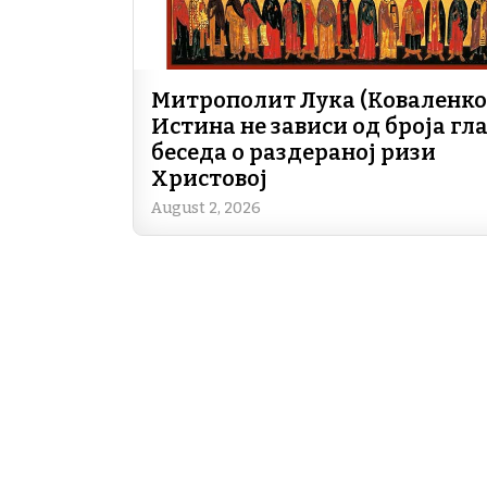
Митрополит Лука (Коваленко)
Истина не зависи од броја гла
беседа о раздераној ризи
Христовој
August 2, 2026