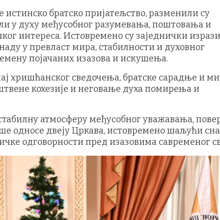
је истинско братско пријатељство, разменили су
ли у духу међусобног разумевања, поштовања и
ког интереса. Истовремено су заједнички израз
 наду у превласт мира, стабилности и духовног
ремену појачаних изазова и искушења.
чај хришћанског сведочења, братске сарадње и м
штвене кохезије и неговање духа помирења и
о стабилну атмосферу међусобног уважавања, пов
ише односе двеју Цркава, истовремено шаљући сн
ничке одговорности пред изазовима савременог св