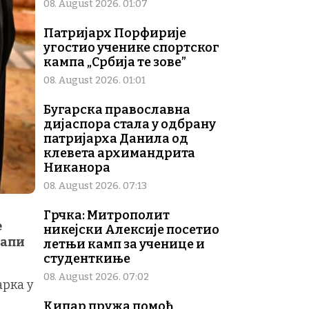
08. August 2026. 01:07
Патријарх Порфирије
угостио ученике спортског
кампа „Србија те зове”
08. August 2026. 01:01
Бугарска православна
дијаспора стала у одбрану
патријарха Данила од
клевета архимандрита
Никанора
08. August 2026. 07:13
Грчка: Митрополит
е
никејски Алексије посетио
Папи
летњи камп за ученице и
студенткиње
08. August 2026. 07:02
арка у
Кипар пружа помоћ