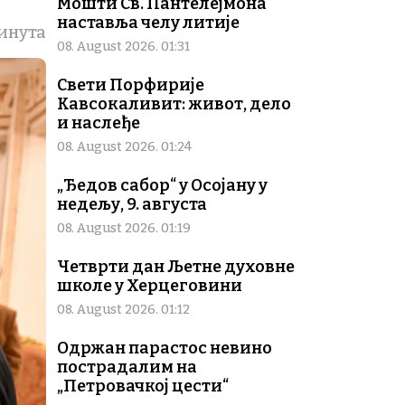
Мошти Св. Пантелејмона
наставља челу литије
минута
08. August 2026. 01:31
Свети Порфирије
Кавсокаливит: живот, дело
и наслеђе
08. August 2026. 01:24
„Ђедов сабор“ у Осојану у
недељу, 9. августа
08. August 2026. 01:19
Четврти дан Љетне духовне
школе у Херцеговини
08. August 2026. 01:12
Одржан парастос невино
пострадалим на
„Петровачкој цести“