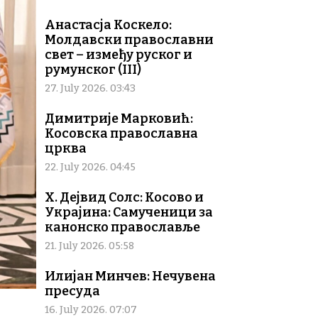
Анастасја Коскело:
Молдавски православни
свет – између руског и
румунског (III)
27. July 2026. 03:43
Димитрије Марковић:
Косовска православна
црква
22. July 2026. 04:45
Х. Дејвид Солс: Косово и
Украјина: Самученици за
канонско православље
21. July 2026. 05:58
Илијан Минчев: Нечувена
пресуда
16. July 2026. 07:07