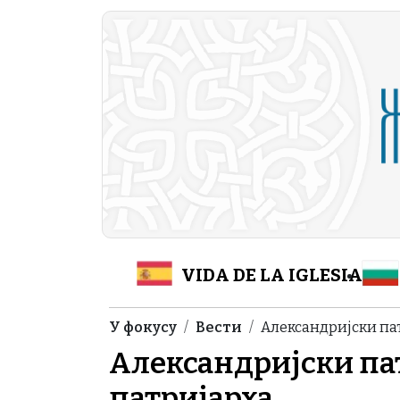
Skip to main content
Header Category M
VIDA DE LA IGLESIA
Breadcrumb
У фокусу
Вести
Александријски па
Александријски па
патријарха