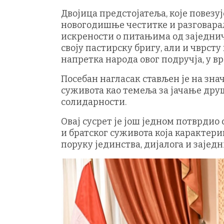
Двојица предстојатеља, које повезу
новогодишње честитке и разговара
искрености о питањима од заједнич
своју пастирску бригу, али и чврсту
напретка народа овог подручја, у в
Посебан нагласак стављен је на зна
суживота као темеља за јачање дру
солидарности.
Овај сусрет је још једном потврди
и братског суживота која карактер
поруку јединства, дијалога и зајед