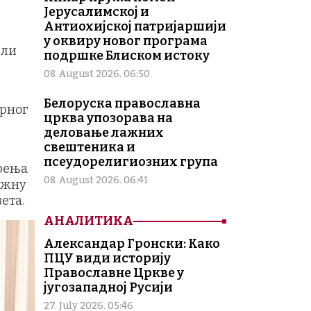
Јерусалимској и
Антиохијској патријаршији
у оквиру новог програма
или
подршке Блиском истоку
08. August 2026. 06:50
Белоруска православна
ирног
црква упозорава на
деловање лажних
свештеника и
псеудорелигиозних група
ерења
08. August 2026. 06:41
ажну
ета.
АНАЛИТИКА
Александар Гронски: Како
ПЦУ види историју
Православне Цркве у
југозападној Русији
27. July 2026. 05:46