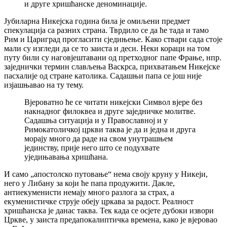
и друге хришћанске деноминације.
Јубиларна Никејска година била је омиљени предмет
спекулација са разних страна. Тврдило се да ће тада и тамо
Рим и Цариград прогласити сједињење. Како ствари сада стоје
мали су изгледи да се то заиста и деси. Неки кораци на том
путу били су наговјештавани од претходног папе Фрање, нпр.
заједнички термин слављења Васкрса, прихватањем Никејске
пасхалије од стране католика. Садашњи папа се још није
изјашњавао на ту тему.
Вјероватно ће се читати никејски Символ вјере без
накнадног филоквеа и друге заједничке молитве.
Садашња ситуација и у Православној и у
Римокатоличкој цркви таква је да и једна и друга
морају много да раде на свом унутрашњем
јединству, прије него што се подухвате
уједињавања хришћана.
И само „апостолско путовање“ нема своју круну у Никеји,
него у Либану за који ће папа продужити. Дакле,
антиекуменисти немају много разлога за страх, а
екуменистичке струје обеју цркава за радост. Реалност
хришћанска је данас таква. Тек када се осјете дубоки извори
Цркве, у заиста предапокалиптичка времена, како је вјеровао