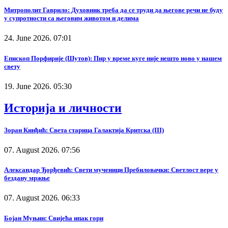
Митрополит Гаврило: Духовник треба да се труди да његове речи не буду
у супротности са његовим животом и делима
24. June 2026. 07:01
Епископ Порфирије (Шутов): Пир у време куге није нешто ново у нашем
свету
19. June 2026. 05:30
Историја и личности
Зоран Кинђић: Света старица Галактија Критска (III)
07. August 2026. 07:56
Александар Ђорђевић: Свети мученици Пребиловачки: Светлост вере у
бездану мржње
07. August 2026. 06:33
Бојан Муњин: Свијећа ипак гори