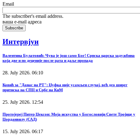
Email
The subscriber's email address.
ваша е-mail адреса
Интервјуи
Валентина Булатовић: Чува је још само Бог! Српска царска задужбина
која две и по деценије после рата и даље пропада
28. July 2026. 06:10
Ковић за "Данас на РТ": Џуфка није усамљен случај, већ део ширег
притиска на СПЦ и Србе на КиМ
25. July 2026. 12:54
Протојереј Питер Џексон: Моја искуства у Богословији Свете Тројице у
Џорданвилу (САД)
15. July 2026. 06:17