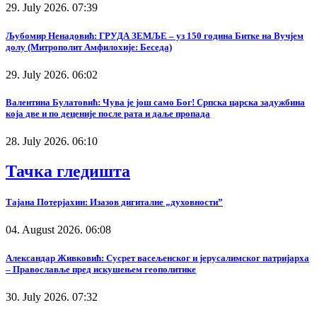
29. July 2026. 07:39
Љубомир Ненадовић: ГРУДА ЗЕМЉЕ – уз 150 година Битке на Вучјем
долу (Митрополит Амфилохије: Беседа)
29. July 2026. 06:02
Валентина Булатовић: Чува је још само Бог! Српска царска задужбина
која две и по деценије после рата и даље пропада
28. July 2026. 06:10
Тачка гледишта
Тајана Потерјахин: Изазов дигиталне „духовности”
04. August 2026. 06:08
Александар Живковић: Сусрет васељенског и јерусалимског патријарха
– Православље пред искушењем геополитике
30. July 2026. 07:32