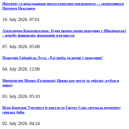
Интервју са некадашњим протестантским мисионаром — свештеником
Питером Џексоном
10. July 2026. 07:01
Александра Карамихалева: Једна православна породица у Швајцарској
– између финансија, фармације и вечности
07. July 2026. 05:08
Попадија Габријела Луга: „Рај треба да почне у породици“
04. July 2026. 12:08
Митрополит Марко (Головков): Црква као место за дијалог, љубав и
живот
03. July 2026. 05:10
Игор Борозан: Уметност је кроз култ Светог Саве сачувала идентитет
српског бића
02. July 2026. 04:24