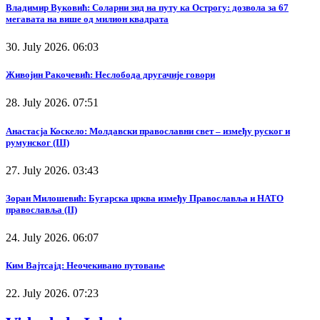
Владимир Вуковић: Соларни зид на путу ка Острогу: дозвола за 67
мегавата на више од милион квадрата
30. July 2026. 06:03
Живојин Ракочевић: Неслобода другачије говори
28. July 2026. 07:51
Анастасја Коскело: Молдавски православни свет – између руског и
румунског (III)
27. July 2026. 03:43
Зоран Милошевић: Бугарска црква између Православља и НАТО
православља (II)
24. July 2026. 06:07
Ким Вајтсајд: Неочекивано путовање
22. July 2026. 07:23