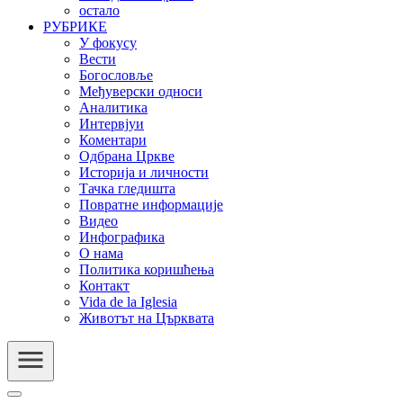
остало
РУБРИКЕ
У фокусу
Вести
Богословље
Међуверски односи
Аналитика
Интервјуи
Коментари
Одбрана Цркве
Историја и личности
Тачка гледишта
Повратне информације
Видео
Инфографика
О нама
Политика коришћења
Контакт
Vida de la Iglesia
Животът на Църквата