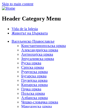
Skip to main content
Header Category Menu
Vida de la Iglesia
Животът на Църквата
Васељенско Православље
Константинопољска црква
Александријска црква
Антиохијска црква
Јерусалимска црква
Руска црква
Српска црква
Румунска црква
Бугарска црква
Грузијска црква
Кипарска црква
Грчка црква
Пољска црква
Албанска црква
Чешко-словачка црква
Македонска црква