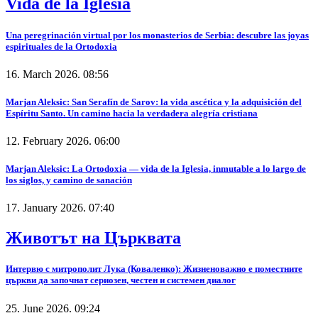
Vida de la Iglesia
Una peregrinación virtual por los monasterios de Serbia: descubre las joyas
espirituales de la Ortodoxia
16. March 2026. 08:56
Marjan Aleksic: San Serafín de Sarov: la vida ascética y la adquisición del
Espíritu Santo. Un camino hacia la verdadera alegría cristiana
12. February 2026. 06:00
Marjan Aleksic: La Ortodoxia — vida de la Iglesia, inmutable a lo largo de
los siglos, y camino de sanación
17. January 2026. 07:40
Животът на Църквата
Интервю с митрополит Лука (Коваленко): Жизненоважно е поместните
църкви да започнат сериозен, честен и системен диалог
25. June 2026. 09:24