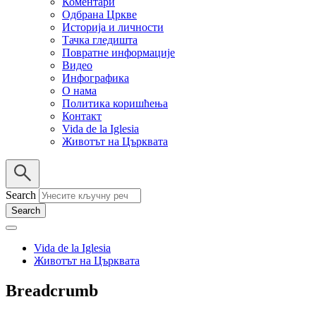
Коментари
Одбрана Цркве
Историја и личности
Тачка гледишта
Повратне информације
Видео
Инфографика
О нама
Политика коришћења
Контакт
Vida de la Iglesia
Животът на Църквата
Search
Vida de la Iglesia
Животът на Църквата
Breadcrumb