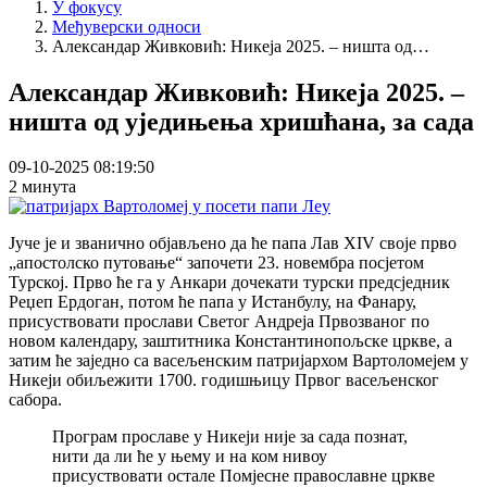
У фокусу
Међуверски односи
Александар Живковић: Никеја 2025. – ништа од…
Александар Живковић: Никеја 2025. –
ништа од уједињења хришћана, за сада
09-10-2025 08:19:50
2 минута
Јуче је и званично објављено да ће папа Лав XIV своје прво
„апостолско путовање“ започети 23. новембра посјетом
Турској. Прво ће га у Анкари дочекати турски предсједник
Реџеп Ердоган, потом ће папа у Истанбулу, на Фанару,
присуствовати прослави Светог Андреја Првозваног по
новом календару, заштитника Константинопољске цркве, а
затим ће заједно са васељенским патријархом Вартоломејем у
Никеји обиљежити 1700. годишњицу Првог васељенског
сабора.
Програм прославе у Никеји није за сада познат,
нити да ли ће у њему и на ком нивоу
присуствовати остале Помјесне православне цркве