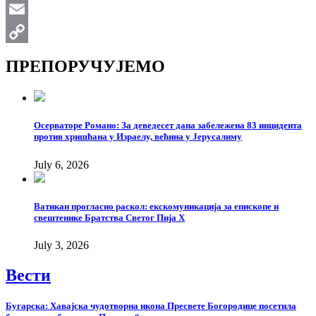
WhatsApp
Email
Copy
ПРЕПОРУЧУЈЕМО
Link
Осерваторе Романо: За деведесет дана забележена 83 инцидента
против хришћана у Израелу, већина у Јерусалиму
July 6, 2026
Ватикан прогласио раскол: екскомуникација за епископе и
свештенике Братства Светог Пија X
July 3, 2026
Вести
Бугарска: Хавајска чудотворна икона Пресвете Богородице посетила