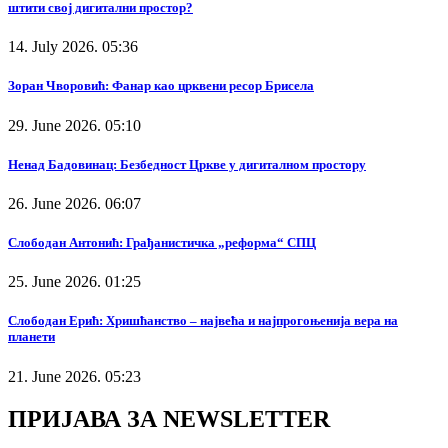
штити свој дигитални простор?
14. July 2026. 05:36
Зоран Чворовић: Фанар као црквени ресор Брисела
29. June 2026. 05:10
Ненад Бадовинац: Безбедност Цркве у дигиталном простору
26. June 2026. 06:07
Слободан Антонић: Грађанистичка „реформа“ СПЦ
25. June 2026. 01:25
Слободан Ерић: Хришћанство – највећа и најпрогоњенија вера на
планети
21. June 2026. 05:23
ПРИЈАВА ЗА NEWSLETTER