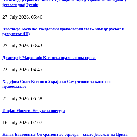
југозападној Русији
27. July 2026. 05:46
Анастасја Коскело: Молдавски православни свет – између руског и
румунског (III)
27. July 2026. 03:43
Димитрије Марковић: Косовска православна црква
22. July 2026. 04:45
Х. Дејвид Солс: Косово и Украјина: Самученици за канонско
православље
21. July 2026. 05:58
Илијан Минчев: Нечувена пресуда
16. July 2026. 07:07
Ненад Бадовинац: Од храмова до сервера – зашто је важно да Црква