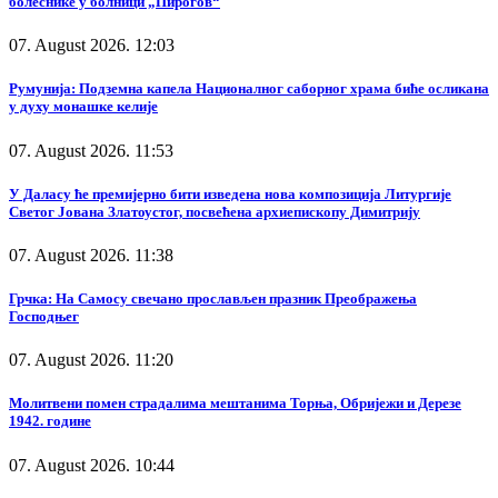
болеснике у болници „Пирогов“
07. August 2026. 12:03
Румунија: Подземна капела Националног саборног храма биће осликана
у духу монашке келије
07. August 2026. 11:53
У Даласу ће премијерно бити изведена нова композиција Литургије
Светог Јована Златоустог, посвећена архиепископу Димитрију
07. August 2026. 11:38
Грчка: На Самосу свечано прослављен празник Преображења
Господњег
07. August 2026. 11:20
Молитвени помен страдалима мештанима Торња, Обријежи и Дерезе
1942. године
07. August 2026. 10:44