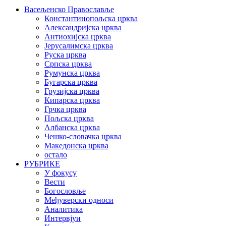
Васељенско Православље
Константинопољска црква
Александријска црква
Антиохијска црква
Јерусалимска црква
Руска црква
Српска црква
Румунска црква
Бугарска црква
Грузијска црква
Кипарска црква
Грчка црква
Пољска црква
Албанска црква
Чешко-словачка црква
Македонска црква
остало
РУБРИКЕ
У фокусу
Вести
Богословље
Међуверски односи
Аналитика
Интервјуи