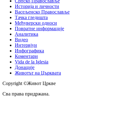
Српско Православље
Историја и личности
Васељенско Православље
Тачка гледишта
Међуверски односи
Повратне информације
Аналитика
Видео
Интервјуи
Инфографика
Коментари
Vida de la Iglesia
Донације
Животът на Църквата
Copyright ©Живот Цркве
Сва права придржана.