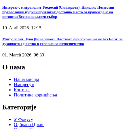
Интервю с митрополит Теодосий (Снигирьов): Няколко Поместни
православни църкви предлагат достойно място за провеждане на
истински Всеправославен събор
19. April 2026. 12:15
Митрополит Лука (Коваленко): Паството без покрив, но не без Бога: за
духовното единство в условия на потисничество
01. March 2026. 06:39
О нама
Наша мисија
Импресум
Контакт
Политика коришћења
Категорије
У Фокусу
Одбрана Цркве