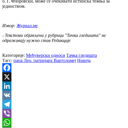
о. Г. Флоровски, може се очекивати истинска тежња за
јединством.
Извор:
Журнал.ме
- Текстови објављени у рубрици "Тачка гледишта" не
одражавају нужно став Редакције
Категорије:
Међуверски односи
Тачка гледишта
Тагс:
папа Лео. патријарх Вартоломеј
Никеја
Facebook
X
LinkedIn
VK
Telegram
Viber