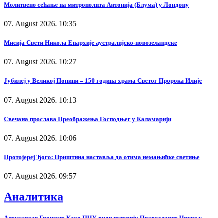
Молитвено сећање на митрополита Антонија (Блума) у Лондону
07. August 2026. 10:35
Мисија Свети Никола Епархије аустралијско-новозеландске
07. August 2026. 10:27
Јубилеј у Великој Попини – 150 година храма Светог Пророка Илије
07. August 2026. 10:13
Свечана прослава Преображења Господњег у Каламарији
07. August 2026. 10:06
Протојереј Ђого: Приштина наставља да отима немањићке светиње
07. August 2026. 09:57
Аналитика
Александар Гронски: Како ПЦУ види историју Православне Цркве у