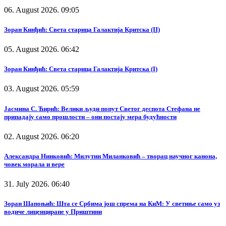
06. August 2026. 09:05
Зоран Кинђић: Света старица Галактија Критска (II)
05. August 2026. 06:42
Зоран Кинђић: Света старица Галактија Критска (I)
03. August 2026. 05:59
Јасмина С. Ћирић: Велики људи попут Светог деспота Стефана не
припадају само прошлости – они постају мера будућности
02. August 2026. 06:20
Александра Нинковић: Милутин Миланковић – творац научног канона,
човек морала и вере
31. July 2026. 06:40
Зоран Шапоњић: Шта се Србима још спрема на КиМ: У светиње само уз
водиче лиценциране у Приштини