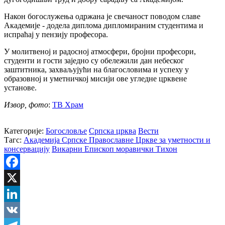
Након богослужења одржана је свечаност поводом славе
Академије - додела диплома дипломираним студентима и
испраћај у пензију професора.
У молитвеној и радосној атмосфери, бројни професори,
студенти и гости заједно су обележили дан небеског
заштитника, захваљујући на благословима и успеху у
образовној и уметничкој мисији ове угледне црквене
установе.
Извор, фото
:
ТВ Храм
Категорије:
Богословље
Српска црква
Вести
Тагс:
Академија Српске Православне Цркве за уметности и
консервацију
Викарни Епископ моравички Тихон
Facebook
X
LinkedIn