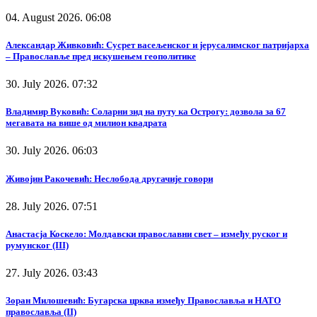
04. August 2026. 06:08
Александар Живковић: Сусрет васељенског и јерусалимског патријарха
– Православље пред искушењем геополитике
30. July 2026. 07:32
Владимир Вуковић: Соларни зид на путу ка Острогу: дозвола за 67
мегавата на више од милион квадрата
30. July 2026. 06:03
Живојин Ракочевић: Неслобода другачије говори
28. July 2026. 07:51
Анастасја Коскело: Молдавски православни свет – између руског и
румунског (III)
27. July 2026. 03:43
Зоран Милошевић: Бугарска црква између Православља и НАТО
православља (II)