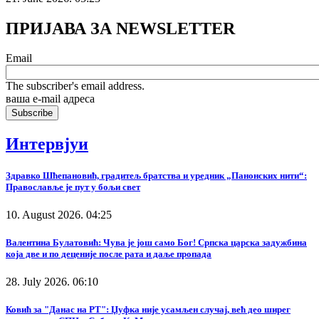
ПРИЈАВА ЗА NEWSLETTER
Email
The subscriber's email address.
ваша е-mail адреса
Интервјуи
Здравко Шћепановић, градитељ братства и уредник „Панонских нити“:
Православље је пут у бољи свет
10. August 2026. 04:25
Валентина Булатовић: Чува је још само Бог! Српска царска задужбина
која две и по деценије после рата и даље пропада
28. July 2026. 06:10
Ковић за "Данас на РТ": Џуфка није усамљен случај, већ део ширег