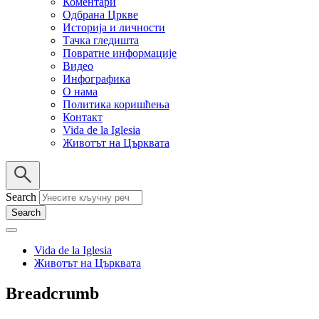
Коментари
Одбрана Цркве
Историја и личности
Тачка гледишта
Повратне информације
Видео
Инфографика
О нама
Политика коришћења
Контакт
Vida de la Iglesia
Животът на Църквата
Search
Vida de la Iglesia
Животът на Църквата
Breadcrumb