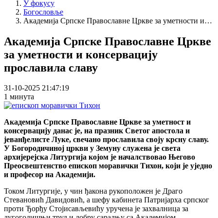
У фокусу
Богословље
Академија Српске Православне Цркве за уметности и…
Академија Српске Православне Цркве
за уметности и консервацију
прославила славу
31-10-2025 21:47:19
1 минута
Академија Српске Православне Цркве за уметност и
консервацију данас је, на празник Светог апостола и
јеванђелисте Луке, свечано прославила своју крсну славу.
У Богородичиној цркви у Земуну служена је света
архијерејска Литургија којом је началствовао Његово
Преосвештенство епископ моравички Тихон, који је уједно
и професор на Академији.
Током Литургије, у чин ђакона рукоположен је Драго
Стевановић Давидовић, а шефу кабинета Патријарха српског
проти Ђорђу Стојисављевићу уручена је захвалница за
дугогодишњи труд и добру сарадњу са Академијом.