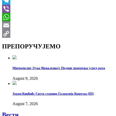
VK
Telegram
Viber
WhatsApp
Email
Copy
ПРЕПОРУЧУЈЕМО
Link
Митрополит Лука (Коваленко): Подвиг поверења усред рата
August 9, 2026
Зоран Кинђић: Света старица Галактија Критска (III)
August 7, 2026
Вести