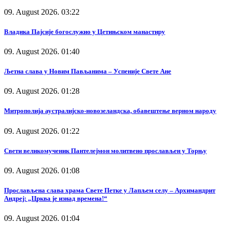
09. August 2026. 03:22
Владика Пајсије богослужио у Цетињском манастиру
09. August 2026. 01:40
Љетна слава у Новим Пављанима – Успеније Свете Ане
09. August 2026. 01:28
Митрополија аустралијско-новозеландска, обавештење верном народу
09. August 2026. 01:22
Свети великомученик Пантелејмон молитвено прослављен у Торњу
09. August 2026. 01:08
Прослављена слава храма Свете Петке у Лапљем селу – Архимандрит
Андреј: „Црква је изнад времена!“
09. August 2026. 01:04