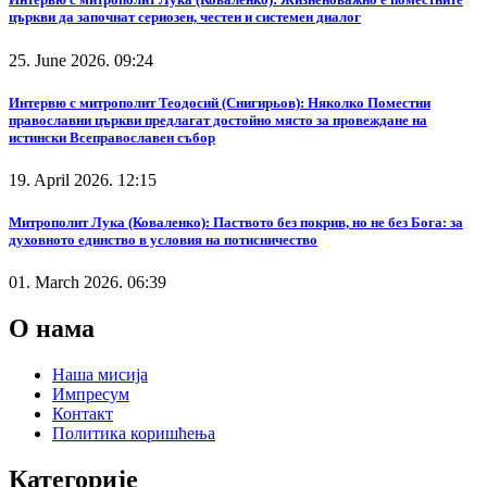
църкви да започнат сериозен, честен и системен диалог
25. June 2026. 09:24
Интервю с митрополит Теодосий (Снигирьов): Няколко Поместни
православни църкви предлагат достойно място за провеждане на
истински Всеправославен събор
19. April 2026. 12:15
Митрополит Лука (Коваленко): Паството без покрив, но не без Бога: за
духовното единство в условия на потисничество
01. March 2026. 06:39
О нама
Наша мисија
Импресум
Контакт
Политика коришћења
Категорије