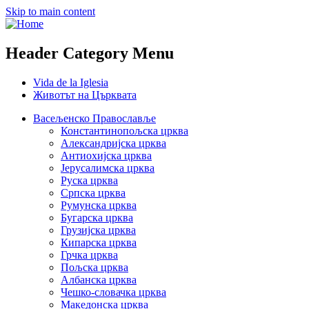
Skip to main content
Header Category Menu
Vida de la Iglesia
Животът на Църквата
Васељенско Православље
Константинопољска црква
Александријска црква
Антиохијска црква
Јерусалимска црква
Руска црква
Српска црква
Румунска црква
Бугарска црква
Грузијска црква
Кипарска црква
Грчка црква
Пољска црква
Албанска црква
Чешко-словачка црква
Македонска црква