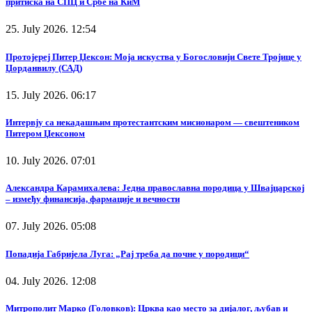
притиска на СПЦ и Србе на КиМ
25. July 2026. 12:54
Протојереј Питер Џексон: Моја искуства у Богословији Свете Тројице у
Џорданвилу (САД)
15. July 2026. 06:17
Интервју са некадашњим протестантским мисионаром — свештеником
Питером Џексоном
10. July 2026. 07:01
Александра Карамихалева: Једна православна породица у Швајцарској
– између финансија, фармације и вечности
07. July 2026. 05:08
Попадија Габријела Луга: „Рај треба да почне у породици“
04. July 2026. 12:08
Митрополит Марко (Головков): Црква као место за дијалог, љубав и