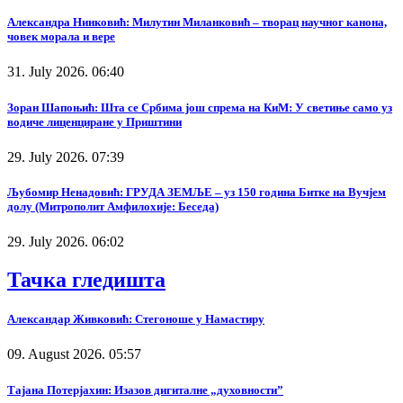
Александра Нинковић: Милутин Миланковић – творац научног канона,
човек морала и вере
31. July 2026. 06:40
Зоран Шапоњић: Шта се Србима још спрема на КиМ: У светиње само уз
водиче лиценциране у Приштини
29. July 2026. 07:39
Љубомир Ненадовић: ГРУДА ЗЕМЉЕ – уз 150 година Битке на Вучјем
долу (Митрополит Амфилохије: Беседа)
29. July 2026. 06:02
Тачка гледишта
Александар Живковић: Стегоноше у Намастиру
09. August 2026. 05:57
Тајана Потерјахин: Изазов дигиталне „духовности”