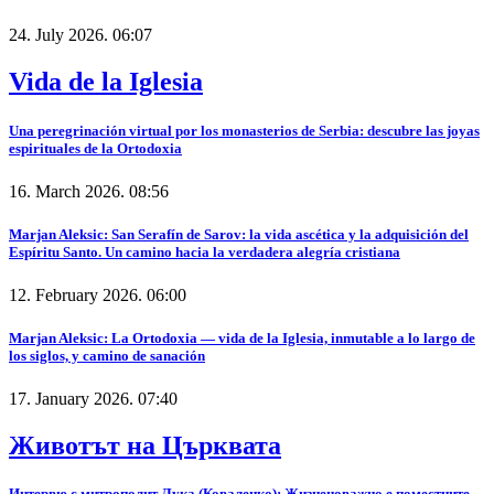
24. July 2026. 06:07
Vida de la Iglesia
Una peregrinación virtual por los monasterios de Serbia: descubre las joyas
espirituales de la Ortodoxia
16. March 2026. 08:56
Marjan Aleksic: San Serafín de Sarov: la vida ascética y la adquisición del
Espíritu Santo. Un camino hacia la verdadera alegría cristiana
12. February 2026. 06:00
Marjan Aleksic: La Ortodoxia — vida de la Iglesia, inmutable a lo largo de
los siglos, y camino de sanación
17. January 2026. 07:40
Животът на Църквата
Интервю с митрополит Лука (Коваленко): Жизненоважно е поместните