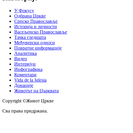
У Фокусу
Одбрана Цркве
Српско Православље
Историја и личности
Васељенско Православље
Тачка гледишта
Међуверски односи
Повратне информације
Аналитика
Видео
Интервјуи
Инфографика
Коментари
Vida de la Iglesia
Донације
Животът на Църквата
Copyright ©Живот Цркве
Сва права придржана.