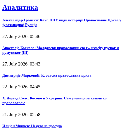
Аналитика
Александар Гронски: Како ПЦУ види историју Православне Цркве у
југозападној Русији
27. July 2026. 05:46
Анастасја Коскело: Молдавски православни свет – између руског и
румунског (III)
27. July 2026. 03:43
Димитрије Марковић: Косовска православна црква
22. July 2026. 04:45
Х. Дејвид Солс: Косово и Украјина: Самученици за канонско
православље
21. July 2026. 05:58
Илијан Минчев: Нечувена пресуда