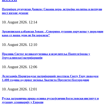
Патријарх румунски Данило: Снажна вера, истрајна молитва и потпуни
пост изгоне демоне
10. August 2026. 12:14
Архиепископ албански Јован: „Створимо духовно окружење у породици
како се наша деца не би заразила“
10. August 2026. 12:10
Празник Светог великомученика и исцелитеља Пантелејмона у
Јерусалимској патријаршији
10. August 2026. 12:06
Делегација Цариградске патријаршије посетила Свету Гору поводом
1.400 година од првог појања Акатиста Пресветој Богородици
10. August 2026. 12:01
Руска загранична црква оснива рускојезични богословски институт и
духовну семинарију у Европи