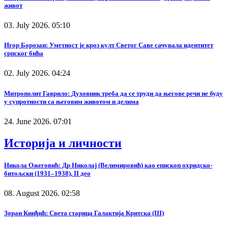
живот
03. July 2026. 05:10
Игор Борозан: Уметност је кроз култ Светог Саве сачувала идентитет
српског бића
02. July 2026. 04:24
Митрополит Гаврило: Духовник треба да се труди да његове речи не буду
у супротности са његовим животом и делима
24. June 2026. 07:01
Историја и личности
Никола Ожеговић: Др Николај (Велимировић) као епископ охридско-
битољски (1931–1938), II део
08. August 2026. 02:58
Зоран Кинђић: Света старица Галактија Критска (III)