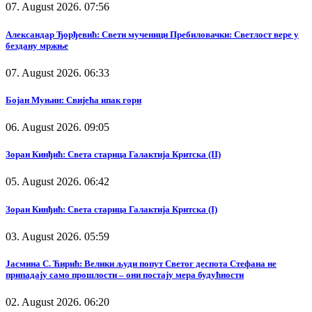
07. August 2026. 07:56
Александар Ђорђевић: Свети мученици Пребиловачки: Светлост вере у
бездану мржње
07. August 2026. 06:33
Бојан Муњин: Свијећа ипак гори
06. August 2026. 09:05
Зоран Кинђић: Света старица Галактија Критска (II)
05. August 2026. 06:42
Зоран Кинђић: Света старица Галактија Критска (I)
03. August 2026. 05:59
Јасмина С. Ћирић: Велики људи попут Светог деспота Стефана не
припадају само прошлости – они постају мера будућности
02. August 2026. 06:20