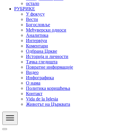
остало
РУБРИКЕ
У фокусу
Вести
Богословље
Међуверски односи
Аналитика
Интервјуи
Коментари
Одбрана Цркве
Историја и личности
Тачка гледишта
Повратне информације
Видео
Инфографика
О нама
Политика коришћења
Контакт
Vida de la Iglesia
Животът на Църквата