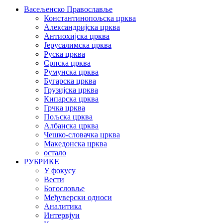
Васељенско Православље
Константинопољска црква
Александријска црква
Антиохијска црква
Јерусалимска црква
Руска црква
Српска црква
Румунска црква
Бугарска црква
Грузијска црква
Кипарска црква
Грчка црква
Пољска црква
Албанска црква
Чешко-словачка црква
Македонска црква
остало
РУБРИКЕ
У фокусу
Вести
Богословље
Међуверски односи
Аналитика
Интервјуи