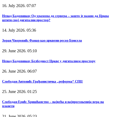
16. July 2026. 07:07
Ненад Бадовинац: Од храмова до сервера – зашто је важно да Црква
штити свој дигитални простор?
14. July 2026. 05:36
Зоран Чворовић: Фанар као црквени ресор Брисела
29. June 2026. 05:10
Ненад Бадовинац: Безбедност Цркве у дигиталном простору
26. June 2026. 06:07
Слободан Антонић: Грађанистичка „реформа“ СПЦ
25. June 2026. 01:25
Слободан Ерић: Хришћанство – највећа и најпрогоњенија вера на
планети
21. June 2026. 05:23