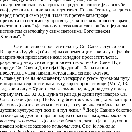
западноевропског пута српски народ у опасности је да изгуби
свој духовни и национални идентитет. По ави Јустину, за српски
народ постоји само један излаз из претеће катастрофе –
прихватити светосавску просвету. „Светосавска просвета зрачи,
светли и просвећује једином неугасивом светлошћу, и једином
истинитом светлошћу у свим световима: Богочовеком
18
Христом“.
Сличан став о просветитељству Св. Саве заступао је и
Владимир Вујућ. Да би својим савременицима, који су најчешће
некритички прихватали идеал западног просветитељства,
разјаснио у чему се састоји просветитељство Св. Саве, Вујић
пореди Св. Саву и Доситеја Обрадовића. За њега они
представљају два парадигматска лика српске културе.
Ослањајући се на новозаветну метафору о уском духовном путу
и широком хедонистичком путу, који у пропаст води (Мт. 7, 13-
14), као и ону о Христовом разлучивању људи на десну и леву
страну (Мт. 25, 32-33), Вујић тврди да је десни пут изабрао Св.
Сава а леви Доситеј. По Вујићу, бекство Св. Саве „за манастир и
бекство Доситејево из манастира два су велика симбола наше
19
духовне културе: пут десни и пут леви.“
Док је Савино бекство
зачело „онај духовни правац којим се засновала
христоликост
као узор живљења
“, Доситејево бекство „зачело је онај духовни
правац којим се засновао
рационализам
. Онај је
пошао за
светлошћу одозго
; овај је слеп прошао мимо њу и
пошао за