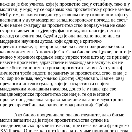
каже да је био учитељ који је просветио своју отаџбину, тако и у
молитви, у којој му се обраћамо као просветитељу српске земље.
Међутим, оваквом гледишту углавном нису склони они који су
1
васпитани у духу модерног западноевропског погледа на свет.
Они наиме сматрају да просветитељство подразумева не само
супротстављеност сујевреју, фанатизму, митологији, него и
раскид са религијом, будући да је она наводно неспојива са
модерним научним духом, који одликује критичко
преиспитивање, тј. непристајање на слепо подвргавање било
каквим догмама. А пошто је Св. Сава био човек Цркве, пошто је
живео у мрачном средњем веку, упркос томе што му се признају
извесне просветне, здравствене и законодавне заслуге, он не
може бити синоним за српско просветитељство. Ако у некој
личности треба видети парадигму за просветитељство, онда је
то, бар по њима, несумњиво Доситеј Обрадовић. Наиме, овај
пречански интелектуалац, који је раскрстио са својим
младалачким монашким идеалом, донео је у наше крајеве
западноевропске просветитељске идеје, те од његовог
просветног деловања заправо започиње лагани и мукотрпни
процес просвећивања, односно модернизације Србије.
Ако бисмо процењивали овакво гледиште, лако бисмо
могли запазити да је појам просветитељства сужен на
западноевропско просветитељство, пре свега на оно француско
XVIII века. Оно се, као што је познато, у име природног светла