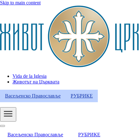
Skip to main content
Vida de la Iglesia
Животът на Църквата
Header
Category
Васељенско Православље
РУБРИКЕ
Menu
Васељенско Православље
РУБРИКЕ