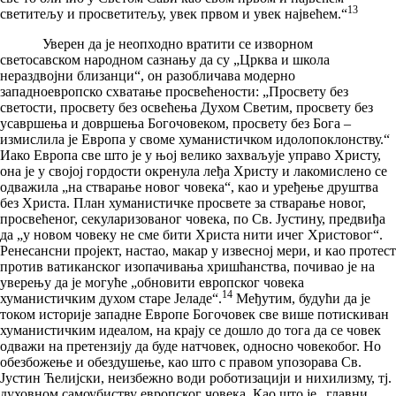
13
светитељу и просветитељу, увек првом и увек највећем.“
Уверен да је неопходно вратити се изворном
светосавском народном сазнању да су „Црква и школа
нераздвојни близанци“, он разобличава модерно
западноевропско схватање просвећености: „Просвету без
светости, просвету без освећења Духом Светим, просвету без
усавршења и довршења Богочовеком, просвету без Бога –
измислила је Европа у своме хуманистичком идолопоклонству.“
Иако Европа све што је у њој велико захваљује управо Христу,
она је у својој гордости окренула леђа Христу и лакомислено се
одважила „на стварање новог човека“, као и уређење друштва
без Христа. План хуманистичке просвете за стварање новог,
просвећеног, секуларизованог човека, по Св. Јустину, предвиђа
да „у новом човеку не сме бити Христа нити ичег Христовог“.
Ренесансни пројект, настао, макар у извесној мери, и као протест
против ватиканског изопачивања хришћанства, почивао је на
уверењу да је могуће „обновити европског човека
14
хуманистичким духом старе Јеладе“.
Међутим, будући да је
током историје западне Европе Богочовек све више потискиван
хуманистичким идеалом, на крају се дошло до тога да се човек
одважи на претензију да буде натчовек, односно човекобог. Но
обезбожење и обездушење, као што с правом упозорава Св.
Јустин Ћелијски, неизбежно води роботизацији и нихилизму, тј.
духовном самоубиству европског човека. Као што је „главни