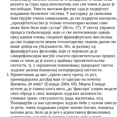
разлога за страх пред непознатим, али сам човек и даље је
неслободан. Уместо митском фатуму сада је подвргнут
владавини безличног система. У настојању да свеколико
бивствујуће учини самерљивим, да све подвргне контроли,
„просвјетитељство је толико тоталитарно колико само
може бити било који сустав“ (Исто, 37). У светлу убрзаног
процеса глобализације, који се све интензивније одвија
пред нашим очима, гледиште франкфуртских мислилаца
да смо подвргнути меком тоталитаризму сваким даном све
више добија на убедљивости. Но, за разлику од
франкфуртских филозофа, који су веровали да је
саморефлексијом могуће спасити просветитељски пројект,
нама се чини да је излаз у враћању просветитељства
светости, тј. у скрушеном повиновању природног светла
људског разума божанској натприродној светлости.
Приметивши да мит „прича свету причу, то јест,
примордијални догађај који се одиграо на почетку
Времена,
ab initio
“ (Елијаде 2004, 69), Мирча Елијаде
истиче да је главна улога мита „да ’фиксира’ узорне моделе
свих обреда и свих значајних људских активности:
узимање хране, сексуалности, рада, васпитања, итд.
Понашајући се као одговорно људско биће у пуном смислу
те речи, човек подражава узорне чинове богова, понавља
њихова дела, било да је реч о једноставној физиолошкој
активности, као што је узимање хране, или о некој