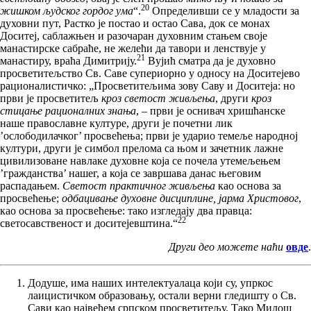
20
жишком људског гордог ума
“.
Определивши се у младости за
духовни пут, Растко је постао и остао Сава, док се монах
Доситеј, саблажњен и разочаран духовним стањем своје
манастирске сабраће, не желећи да тавори и ленствује у
21
манастиру, враћа Димитрију.
Вујић сматра да је духовно
просветитељство Св. Саве супериорно у односу на Доситејево
рационалистичко: „Просветитељима зову Саву и Доситеја: но
први је просветитељ
кроз светост живљења
, други
кроз
стицање рационалних знања
, – први је оснивач хришћанске
наше православне културе, други је почетни лик
’ослободилачког’ просвећења; први је ударио темеље народној
култури, други је симбол прелома са њом и зачетник лажне
цивилизоване навлаке духовне која се почела утемељењем
’гражданства’ нашег, а која се завршава данас његовим
распадањем.
Светост практичног живљења
као основа за
просвећење;
одбацивање духовне дисциплине, јарма Христовог
,
као основа за просвећење: тако изгледају два правца:
22
светосавственост и доситејевштина.“
Други део можете наћи
овде
.
Додуше, има наших интелектуалаца који су, упркос
лаицистичком образовању, остали верни гледишту о Св.
Сави као највећем српском просветитељу. Тако Милош