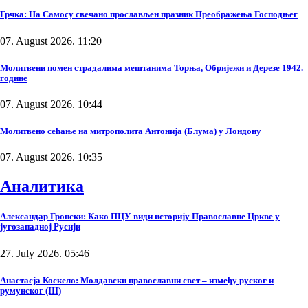
Грчка: На Самосу свечано прослављен празник Преображења Господњег
07. August 2026. 11:20
Молитвени помен страдалима мештанима Торња, Обријежи и Дерезе 1942.
године
07. August 2026. 10:44
Молитвено сећање на митрополита Антонија (Блума) у Лондону
07. August 2026. 10:35
Аналитика
Александар Гронски: Како ПЦУ види историју Православне Цркве у
југозападној Русији
27. July 2026. 05:46
Анастасја Коскело: Молдавски православни свет – између руског и
румунског (III)