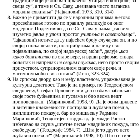
традиције који је био ван црквеног утицаја и контроле, за
свеца су“, а тиме и Св. Саву, „везивана чисто паганска
морална схватања“ (Чајкановић 1973, 310, 314).
Важно је приметити да се у народним причама његово
просвећивање готово по правилу разликује од оног
модерног. Подсетивши да се Св. Сава у њима „сасвим
изузетно јавља у улози простог
учитеља
и
саветодавца
“,
Чајкановић истиче да „у највећем броју случајева он, и по
својој спољашњости, по атрибутима и начину свог
појављивања, по својој надљудској моћи“, делује „
као
какво божанство
из старе вере, и врши реформе, ствара
бољитак и напредак
не својим поукама
, него просто својим
присуством, супранормалном снагом своје речи, и
магичном моћи свога штапа“ (Исто, 323-324).
На српском двору, као и међу властелом, упражњавана је
културна делатност. Тако је на пример, по Теодосијевом
сведочењу, Стефан Првовенчани „на гозбама забављао
своје госте бубњевима и гуслама и био веома вешт
приповедилац“ (Маринковић 1998, 9). Да је осим црквене
и витешке књижевности постојала и љубавна поезија,
имплицитно показује, бар по мишљењу Радмиле
Маринковић, Теодосијева тврдња да је млади Растко
избегавао да слуша „штетне песме младићких пожуда, што
слабе душу“ (Теодосије 1984, 7). „Шта је то друго него
љубавна поезија?“ (Маринковић 1998, 10). Што се тиче