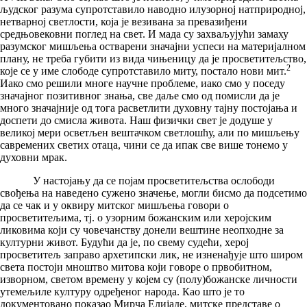
људског разума супротставило наводно илузорној натприродној,
нетварној светлости, која је везивана за превазиђени
средњовековни поглед на свет. И мада су захваљујући замаху
разумског мишљења остварени значајни успеси на материјалном
плану, не треба губити из вида чињеницу да је просветитељство,
2
које се у име слободе супротставило миту, постало нови мит.
Иако смо решили многе научне проблеме, иако смо у поседу
значајног позитивног знања, све даље смо од помисли да је
много значајније од тога расветлити духовну тајну постојања и
доспети до смисла живота. Наш физички свет је додуше у
великој мери осветљен вештачком светлошћу, али по мишљењу
савремених светих отаца, чини се да ипак све више тонемо у
духовни мрак.
У настојању да се појам просветитељства ослободи
свођења на наведено сужено значење, могли бисмо да подсетимо
да се чак и у оквиру митског мишљења говори о
просветитељима, тј. о узорним божанским или херојским
ликовима који су човечанству донели вештине неопходне за
културни живот. Будући да је, по свему судећи, херој
просветитељ заправо архетипски лик, не изненађује што широм
света постоји мноштво митова који говоре о првобитном,
изворном, светом времену у којем су (полу)божанске личности
утемељиле културу одређеног народа. Као што је то
документовано показао Мирча Елијаде, митске представе о