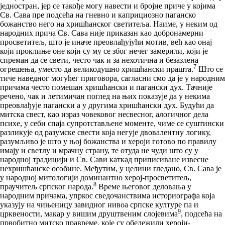
једностран, јер се такође могу навести и бројне приче у којима
Св. Сава пре подсећа на гневно и каприциозно паганско
божанство него на хришћанског светитеља. Наиме, у неким од
народних прича Св. Сава није приказан као добронамерни
просветитељ, што је иначе преовлађујући мотив, већ као онај
који проклиње оне који су му се због нечег замерили, који је
спреман да се свети, често чак и за нехотична и безазлена
7
огрешења, уместо да великодушно хришћански прашта.
Што се
тиче наведног могућег приговора, сагласни смо да је у народним
причама често помешан хришћански и пагански дух. Тачније
речено, чак и летимичан поглед на њих показује да у некима
преовлађује пагански а у другима хришћански дух. Будући да
митска свест, као израз човековог несвесног, алогичног дела
психе, у себи спаја супротстављене моменте, чиме се суштински
разликује од разумске свести која негује двовалентну логику,
разумљиво је што у њој божанства и хероји готово по правилу
имају и светлу и мрачну страну, те отуда не чуди што су у
народној традицији и Св. Сави каткад приписиване извесне
нехришћанске особине. Међутим, у целини гледано, Св. Сава је
у народној митологији доминантно херој-просветитељ,
8
праучитељ српског народа.
Време његовог деловања у
народним причама, упркос сведочанствима историографа која
указују на чињеницу завидног нивоа српске културе па и
9
црквености, макар у вишим друштвеним слојевима
, подсећа на
првобитно митско правреме, које су обележили хероји-