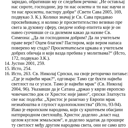
заридао, обративши му се следећим речима: „Не остављај
нас сироте, господине, јер ти нас
освети
и ти нас научи и
ти нас
просвети
, пастиру добри“ (Свети Сава 2005, 169,
подвукао З. К.). Колики значај је Св. Сава придавао
просвећивању, и колико је просветитељство везивао пре
свега за духовну сферу, сведоче избор епитета које је он
навео суочивши се са дилемом какао да назове Св.
Симеона: „Да ли господином добрим? Да ли учитељем
праве вере? Оцем благим? Пастиром, који вером напаса
поверено му стадо?
Просветитељем
цркава и учитељем
добрих обичаја и који вазда пребива у молитвама?“ (Исто,
172, подвукао З.К.).
Јустин 2001, 259.
Исто, 254.
Исто, 263. Св. Николај Српски, на своје реторичко питање:
„Где је највећи мрак?“, одговара: Тамо где букти највећа
светлост па се угаси. Тамо је највећи мрак“ (Св. Николај
2004, 96). Указавши да је Сатана „држао у кврзи европско
човечанство док се Христос није јавио“, српски Златоуста
све нас подсећа: „Христос је разагнао у Европи мрак
незнабоштва и глупост идолопоклонства“ (Исто, 93-94).
Иако је европским народима, који су крштењем обасјани
натприродном светлошћу, Христос доделио „власт над
целом куглом земаљском“, и доделио задатак да прошире
ту светлост међу другим народима света, они не само што