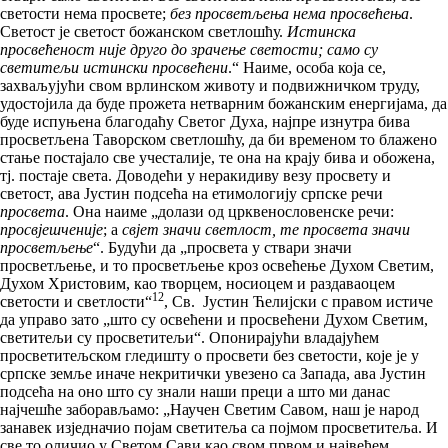
светости нема просвете;
без просветљења нема просвећења
.
Светост је светост божанском светлошћу.
Истинска
просвећеност није друго до зрачење светости; само су
светитељи истински просвећени
.“ Наиме, особа која се,
захваљујући свом врлинском животу и подвижничком труду,
удостојила да буде прожета нетварним божанским енергијама, да
буде испуњена благодаћу Светог Духа, најпре изнутра бива
просветљена Таворском светлошћу, да би временом то блажено
стање постајало све учесталије, те она на крају бива и обожена,
тј. постаје света. Доводећи у неракидиву везу просвету и
светост, ава Јустин подсећа на етимологију српске речи
просвета
. Она наиме „долази од црквенословенске речи:
просвјешченије
; а
свјет значи светлост, те просвета значи
просветљење
“. Будући да „просвета у ствари значи
просветљење, и то просветљење кроз освећење Духом Светим,
Духом Христовим, као творцем, носиоцем и раздаваоцем
12
светости и светлости“
, Св. Јустин Ћелијски с правом истиче
да управо зато „што су освећени и просвећени Духом Светим,
светитељи су просветитељи“. Опонирајући владајућем
просветитељском гледишту о просвети без светости, које је у
српске земље иначе некритички увезено са Запада, ава Јустин
подсећа на оно што су знали наши преци а што ми данас
најчешће заборављамо: „Научен Светим Савом, наш је народ
занавек изједначио појам светитеља са појмом просветитеља. И
све то оличио у Светом Сави као свом првом и највећем