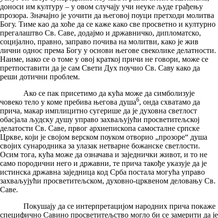
доноси им културу – у овом случају учи неуке људе грађењу
прозора. Значајно је уочити да његовој поуци претходи молитва
Богу. Тиме као да хоће да се каже како све просветно и културно
прегалаштво Св. Саве, додајмо и државничко, дипломатско,
социјално, правно, заправо почива на молитви, како је жив
лични однос према Богу у основи његове свеколике делатности.
Наиме, иако се о томе у овој краткој причи не говори, може се
претпоставити да је сам Свети Дух поучио Св. Саву како да
реши дотични проблем.
Ако се пак присетимо да кућа може да симболизује
6
човеко тело у коме пребива његова душа
, онда схватамо да
прича, макар имплицитно сугерише да је духовна светлост
обасјала људску душу управо захваљујући просветитељској
делатости Св. Саве, првог архиепископа самосталне српске
Цркве, који је својом верском поуком отворио „прозоре“ душа
својих сународника за улазак нетварне божанске светлости.
Осим тога, кућа може да означава и заједнички живот, и то не
само породични него и државни, те прича такође указује да је
истинска државна заједница код Срба постала могућа управо
захваљујући просветитељском, духовно-црквеном деловању Св.
Саве.
Покушају да се интерпретацијом народних прича покаже
специфично Савино просветитељство могло би се замерити да је