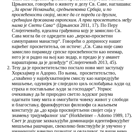
Црњански, говорећи о животу и делу Св. Саве, наглашава:
„За време Немањића, средњевековна Србија, и по
просвећености својој, може да се пореди са другим,
срећнијим државама европским. А први просветитељ међу
њима је Свети Сава“
(Црњански 2011, 17). По Перу
Слијепчевићу, идеална грађевина коју је замислио Св.
Сава могла би се одредити као „верско-просветни
самоуправни манастир“. Говорећи о доприносу нашег
највећег просветитеља, он истиче: „Св. Сава није само
замислио пирамиду српске просвећености као неимар,
него је и радио на њој као зидар, и предао је у аманет
нараштајима да је дозиђују“ (Слијепчевић 2013, 45).
Тезу да је просветитељство постало нови мит заступају
Хоркхајмер и Адорно. По њима, просветитељство,
„схваћено у најобухватнијем смислу као напредујуће
мишљење, одувијек је слиједило циљ ослобађања људи од
страха и постављање људи за господаре“. Упркос
очекивању да ће природно светло људског разума
одагнати таму мита и омогућити човеку живот у слободи
и благостању, франкфуртски филозофи са жаљењем
констатују да „до краја просвијетљени свијет сија у
знамењу тријумфалног зла“ (Horkheimer – Adorno 1989, 17).
Свет је додуше захваљујући доминацији идентификујућег
мишљења рашчаран, свеколико бивствујуће је увучено у
иманенцију начелно познатог и овладивог, те више нема