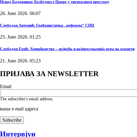
Ненад Бадовинац: Безбедност Цркве у дигиталном простору
26. June 2026. 06:07
Слободан Антонић: Грађанистичка „реформа“ СПЦ
25. June 2026. 01:25
Слободан Ерић: Хришћанство – највећа и најпрогоњенија вера на планети
21. June 2026. 05:23
ПРИЈАВА ЗА NEWSLETTER
Email
The subscriber's email address.
ваша е-mail адреса
Интервјуи