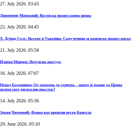
27. July 2026. 03:43
Димитрије Марковић: Косовска православна црква
22. July 2026. 04:45
Х. Дејвид Солс: Косово и Украјина: Самученици за канонско православље
21. July 2026. 05:58
Илијан Минчев: Нечувена пресуда
16. July 2026. 07:07
Ненад Бадовинац: Од храмова до сервера – зашто је важно да Црква
штити свој дигитални простор?
14. July 2026. 05:36
Зоран Чворовић: Фанар као црквени ресор Брисела
29. June 2026. 05:10