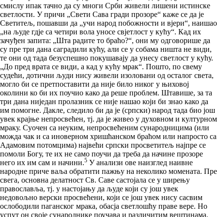
смислу ипак тачно да су многи Срби живели лишени истинске
светлости. У причи „Свети Сава гради прозоре“ каже се да је
Светитељ, пошавши да „учи народ побожности и вјери“, наишао
„на људе гдје са четири вола уносе свјетлост у кућу“. Кад их
зачуђен запита: „Шта радите то браћо?“, они му одговорише да
су пре три дана саградили кућу, али се у собама ништа не види,
те они од тада безуспешно покушавају да унесу светлост у кућу.
„До пред врата се види, а кад у кућу мрак“. Пошто, по свему
судећи, дотични људи нису живели изоловани од осталог света,
могло би се претпоставити да није било никог у њиховој
околини ко би их поучио како да реше проблем. Штавише, за та
три дана ниједан пролазник се није нашао који би знао како да
им помогне. Дакле, следило би да је (српски) народ тада био још
увек крајње непросвећен, тј. да је живео у духовном и културном
мраку. Суочен са неуким, непросвећеним сународницима (или
можда чак и са иноверном хришћанском браћом или напросто са
Адамовим потомцима) највећи српски просветитељ најпре се
помоли Богу, те их не само поучи да треба да начине прозоре
5
него их им сам и начини.
У анализи ове наизглед наивне
народне приче ваља обратити пажњу на неколико момената. Пре
свега, основна делатност Св. Саве састојала се у ширењу
православља, тј. у настојању да људе који су још увек
недовољно верски просвећени, који се још увек нису сасвим
ослободили паганског мрака, обасја светлошћу праве вере. Но
успут он своје сународнике поучава и различитим вештинама,