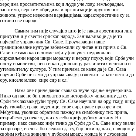
херојима просветитељима који људе уче лову, земљорадњи,
занатима, верским обредима и организацији друштвеног
живота, упркос извесним варијацијама, карактеристичне су за
3
готово све народе.
Самим тим није случајно што је је такав архетипски лик
присутан и у свести српског народа. Занимљиво је да је то
најчешће управо лик Св. Саве. Проучаваоци наше
традиционалне културе забележили су читав низ прича о Св.
Сави не само као о ономе који у још увек недовољно
оцрковљени народ шири моралну и верску поуку, који Србе учи
посту и молитви, него и као доносиоцу различитих вештина и
утемељитељу културе. У тим причама се каже да је Св. Сава
научио Србе не само да упражњавају различите занате него и да
4
ору, киселе млеко, сире сир и сл.
Нама ове приче данас свакако звуче крајње неуверљиво.
Нико од нас не би прихватио као историјску чињеницу да су
Срби тек захваљујући труду Св. Саве научили да ору, ткају, шију,
кују гвожђе, граде воденице, сире сир, праве прозоре и сл.
Међутим, уколико обратимо пажњу на симболику тих прича,
открићемо да неке од њих у себи крију дубоку истину. На
пример, иако свакако није тачно да Срби до Св. Саве нису знали
за прозоре, из чега би следило да су, бар неки од њих, наводно у
својим кућама живели у дубоком мраку, можда је у духовном