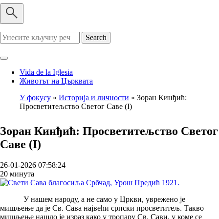
Search
Vida de la Iglesia
Животът на Църквата
У фокусу
Историја и личности
Зоран Кинђић:
Просветитељство Светог Саве (I)
Breadcrumb
Зоран Кинђић: Просветитељство Светог
Саве (I)
26-01-2026 07:58:24
20 минута
У нашем народу, а не само у Цркви, уврежено је
мишљење да је Св. Сава највећи српски просветитељ. Такво
мишљење нашло је израз како у тропару Св. Сави, у коме се