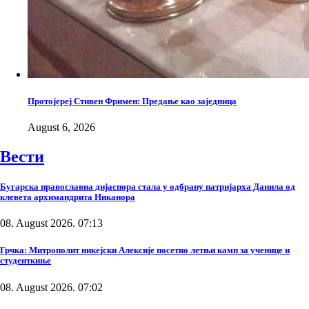
Протојереј Стивен Фримен: Предање као заједница
August 6, 2026
Вести
Бугарска православна дијаспора стала у одбрану патријарха Данила од
клевета архимандрита Никанора
08. August 2026. 07:13
Грчка: Митрополит никејски Алексије посетио летњи камп за ученице и
студенткиње
08. August 2026. 07:02