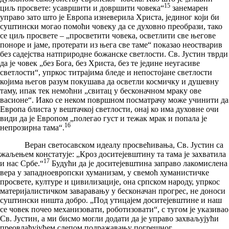
15
циљ просвете: усавршити и довршити човека“
занемарен
управо зато што је Европа изневерила Христа, јединог који би
суштински могао помоћи човеку да се духовно преобрази, тако
се циљ просвете – „просветити човека, осветлити све његове
поноре и јаме, протерати из њега све таме“ показао неостварив
без садејства натприродне божанске светлости. Св. Јустин тврди
да је човек „без Бога, без Христа, без те једине неугасиве
светлости“, упркос титрајима бледе и непостојане светлости
којима његов разум покушава да осветли космичку и душевну
таму, ипак тек немоћни „свитац у бесконачном мраку ове
васионе“. Иако се неком површном посматрачу може учинити да
Европа блиста у вештачкој светлости, онај ко има духовне очи
види да је Европом „полегао густ и тежак мрак и попала је
16
непрозирна тама“.
Веран светосавском идеалу просвећивања, Св. Јустин са
жаљењем констатује: „Кроз доситејевштину та тама је захватила
17
и нас Србе.“
Будући да је доситејевштина заправо лакомислена
вера у западноевропски хуманизам, у свемоћ хуманистичке
просвете, културе и цивилизације, она српском народу, упркос
материјалистичком заваравању у бесконачан прогрес, не доноси
суштински ништа добро. „Под утицајем доситејевштине и наш
се човек почео механизовати, роботизовати“, с тугом је указивао
Св. Јустин, а ми бисмо могли додати да је управо захваљујући
преовлађујућем слепом подражавању погрешног