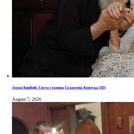
Зоран Кинђић: Света старица Галактија Критска (III)
August 7, 2026