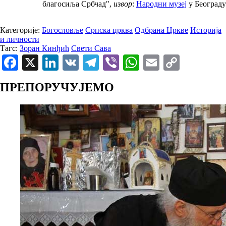
благосиља Србчад",
извор
:
Народни музеј
у Београду
Категорије:
Богословље
Српска црква
Одбрана Цркве
Историја
и личности
Тагс:
Зоран Кинђић
Свети Сава
Facebook
X
LinkedIn
VK
Telegram
Viber
WhatsApp
Email
Copy
Link
ПРЕПОРУЧУЈЕМО