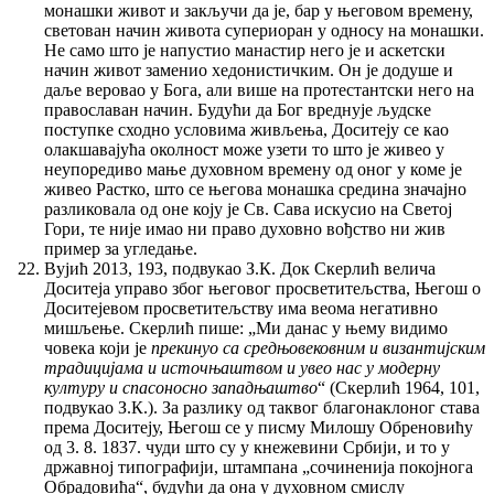
монашки живот и закључи да је, бар у његовом времену,
светован начин живота супериоран у односу на монашки.
Не само што је напустио манастир него је и аскетски
начин живот заменио хедонистичким. Он је додуше и
даље веровао у Бога, али више на протестантски него на
православан начин. Будући да Бог вреднује људске
поступке сходно условима живљења, Доситеју се као
олакшавајућа околност може узети то што је живео у
неупоредиво мање духовном времену од оног у коме је
живео Растко, што се његова монашка средина значајно
разликовала од оне коју је Св. Сава искусио на Светој
Гори, те није имао ни право духовно вођство ни жив
пример за угледање.
Вујић 2013, 193, подвукао З.К. Док Скерлић велича
Доситеја управо због његовог просветитељства, Његош о
Доситејевом просветитељству има веома негативно
мишљење. Скерлић пише: „Ми данас у њему видимо
човека који је
прекинуо са средњовековним и византијским
традицијама и источњаштвом и увео нас у модерну
културу и спасоносно западњаштво
“ (Скерлић 1964, 101,
подвукао З.К.). За разлику од таквог благонаклоног става
према Доситеју, Његош се у писму Милошу Обреновићу
од 3. 8. 1837. чуди што су у кнежевини Србији, и то у
државној типографији, штампана „сочиненија покојнога
Обрадовића“, будући да она у духовном смислу