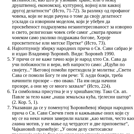
друштвеној, економској, културној, војној или каквој
другој делатности“ (Исто, 71-72). За разлику од профаног
човека, који не води рачуна о томе да своју делатност
усклади са изворним моделом, који је убеђен да
просвећеност подразумева незаинтересованост за изворно
и свето, религиозан човек себе самог „сматра
правим
човеком
само уколико подражава богове, Хероје
просветитеље или митске Претке“ (Исто, 73).
Најпотпунију збирку народних прича о Св. Сави сабрао је
и издао Владимир Ћоровић. Види: Ћоровић 1990.
У причи се не каже тачно који је народ хтео Св. Сава да
учи побожности и вери, већ напросто само: „Идући по
свијету...“ Његовој помоћи претходила је молитва: „Свети
Сава се помоли Богу те им рече: ’Е људи божји, треба
начинити прозоре – ево овако.’ Па им онда начини
прозоре, а они му се много захвале“ (Исто, 224).
Та симболика присутна је и у хришћанству. Тако Св. ап.
Павле за тело каже „наша земаљска кућа, тјелесни шатор“
(2. Кор. 5, 1).
Указавши да се у поменутој Ћоровићевој збирци народних
прича о Св. Сави Свечев гнев и кажњавање оних који су
му се на неки начин замерили налази „као мотив, често као
главни
мотив, у не мање од четрдесет и две приповетке“,
Чајкановић примећује: „У оном делу светосавске