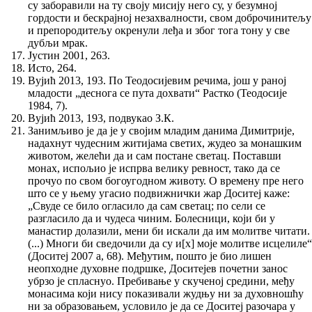
су заборавили на ту своју мисију него су, у безумној
гордости и бескрајној незахвалности, свом доброчинитељу
и препородитељу окренули леђа и због тога тону у све
дубљи мрак.
Јустин 2001, 263.
Исто, 264.
Вујић 2013, 193. По Теодосијевим речима, још у раној
младости „деснога се пута дохвати“ Растко (Теодосије
1984, 7).
Вујић 2013, 193, подвукао З.К.
Занимљиво је да је у својим младим данима Димитрије,
надахнут чудесним житијама светих, жудео за монашким
животом, желећи да и сам постане светац. Поставши
монах, испољио је испрва велику ревност, тако да се
прочуо по свом богоугодном животу. О времену пре него
што се у њему угасио подвижнички жар Доситеј каже:
„Свуде се било огласило да сам светац; по сели се
разгласило да и чудеса чиним. Болесници, који би у
манастир долазили, мени би искали да им молитве читати.
(...) Многи би сведочили да су и[х] моје молитве исцелиле“
(Доситеј 2007 а, 68). Међутим, пошто је био лишен
неопходне духовне подршке, Доситејев почетни занос
убрзо је спласнуо. Пребивање у скученој средини, међу
монасима који нису показивали жудњу ни за духовношћу
ни за образовањем, условило је да се Доситеј разочара у