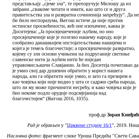
представљају „сјеме зла“, те препоручује Милошу да их
забрани „свакоме читати и имати, као што се и друга
правитељства зла и развратна сочиненија запрећују“. Да не
би било неспоразума, Његош истиче да није против
истинске просвећености, већ оне изопачене, каква је
Доситејева: „Ја просвјешеченије љубим, но оно
просвјешченије које је полезно нашему народу, које је
сообразно данашњијем опстојатељствама нашијема и
којега је темељ благочестије; а просвјешченије развратно,
којему су зли основи учињени на подруганије светиње
славенске нити ја љубим нити ће ниједан
управомисљашчи Славјанин. Ја бих Доситеја почитавао да
је умио свој дар душевни обратити у корист нашега
народа, али га обратити није умио, и зато га презирем и
као човјека који није видио у шта се садржи срећа народа,
што ли му може причинити несрећу, и како човјека који је
био некоме подло орудије подсмјејанија над
благочестијем“ (Његош 2016, 1035).
проф.др
Зоран Кинђић
Рад је објављен
у "
Црквене студије 16/1
", 2019. Ниш
Насловна фото
: фрагмент слике Уроша Предића "Свети Сава