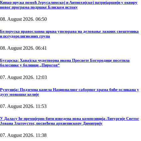
Кипар пружа помоћ Јерусалимској и Антиохијској патријаршији у оквиру
новог програма подршке Блиском истоку
08. August 2026. 06:50
Белоруска православна црква упозорава на деловање лажних свештеника
и псеудорелигиозних група
08. August 2026. 06:41
Бугарска: Хавајска чудотворна икона Пресвете Богородице посетила
болеснике у болници „Пирогов“
07. August 2026. 12:03
Румунија: Подземна капела Националног саборног храма биће осликана у
духу монашке келије
07. August 2026. 11:53
У Даласу ће премијерно бити изведена нова композиција Литургије Светог
Јована Златоустог, посвећена архиепископу Димитрију
07. August 2026. 11:38