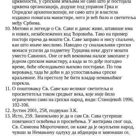
црквености, у српским земљама не само што је постојала
црквена организација, додуше под управом Грка и
Охридске архиепископије, не само што је властела
издашно помагала манастире, него је већ било и светитеља
међу Србима.
Митови и легенде о Св. Сави и данас живе, штавише има
и нових, незабележених код Ћоровића. Тако на пример
постоји прича да мошти Св. Саве заправо и нису спаљене,
као што иначе мислимо. Наводно су сналажљиви српски
монаси успели да подметну Турцима неке друге мошти
уместо Савиних. Оне се већ вековима налазе закопане у
једном српском манастиру, а када за то дође погодно
време, биће обелодањено њихово постојање. По том
веровању, тада ће доћи и до успостављања српске
краљевине. На престолу ће бити владар немањићког
порекла.
О поштовању Св. Саве као великог светитеља и
просветитеља током средњег века, које није било
ограничено само на српски народ, види: Станојевић 1996,
102-106.
Јустин 2001, 258, подвукао З.К.
Исто, 259. Занимљиво је да и сам Св. Сава сугерише
повезаност освећења и просвећења. У житијама свог оца,
Св. Симеона Мироточивог, он каже да је окупљени народ,
чувши за Немањину одлуку да абдицира и замонаши се,