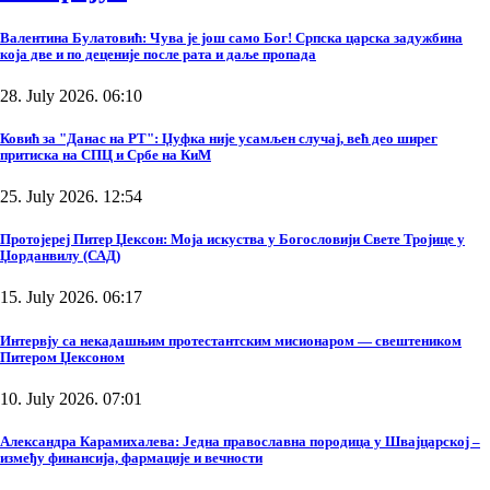
Валентина Булатовић: Чува је још само Бог! Српска царска задужбина
која две и по деценије после рата и даље пропада
28. July 2026. 06:10
Ковић за "Данас на РТ": Џуфка није усамљен случај, већ део ширег
притиска на СПЦ и Србе на КиМ
25. July 2026. 12:54
Протојереј Питер Џексон: Моја искуства у Богословији Свете Тројице у
Џорданвилу (САД)
15. July 2026. 06:17
Интервју са некадашњим протестантским мисионаром — свештеником
Питером Џексоном
10. July 2026. 07:01
Александра Карамихалева: Једна православна породица у Швајцарској –
између финансија, фармације и вечности