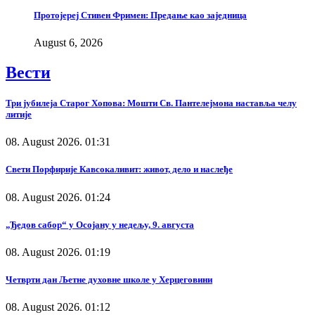
Протојереј Стивен Фримен: Предање као заједница
August 6, 2026
Вести
Три јубилеја Старог Хопова: Мошти Св. Пантелејмона наставља челу
литије
08. August 2026. 01:31
Свети Порфирије Кавсокаливит: живот, дело и наслеђе
08. August 2026. 01:24
„Ђедов сабор“ у Осојану у недељу, 9. августа
08. August 2026. 01:19
Четврти дан Љетне духовне школе у Херцеговини
08. August 2026. 01:12