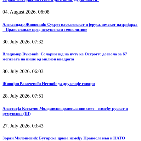
04. August 2026. 06:08
Александар Живковић: Сусрет васељенског и јерусалимског патријарха
– Православље пред искушењем геополитике
30. July 2026. 07:32
Владимир Вуковић: Соларни зид на путу ка Острогу: дозвола за 67
мегавата на више од милион квадрата
30. July 2026. 06:03
Живојин Ракочевић: Неслобода другачије говори
28. July 2026. 07:51
Анастасја Коскело: Молдавски православни свет – између руског и
румунског (III)
27. July 2026. 03:43
Зоран Милошевић: Бугарска црква између Православља и НАТО