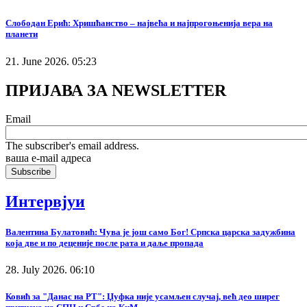
Слободан Ерић: Хришћанство – највећа и најпрогоњенија вера на
планети
21. June 2026. 05:23
ПРИЈАВА ЗА NEWSLETTER
Email
The subscriber's email address.
ваша е-mail адреса
Интервјуи
Валентина Булатовић: Чува је још само Бог! Српска царска задужбина
која две и по деценије после рата и даље пропада
28. July 2026. 06:10
Ковић за "Данас на РТ": Џуфка није усамљен случај, већ део ширег