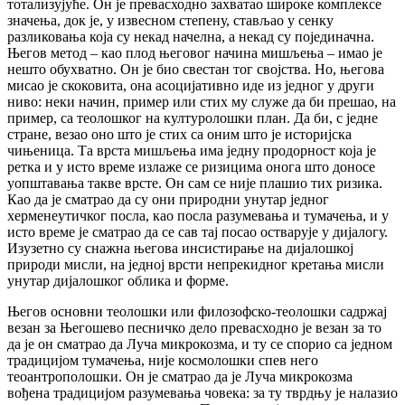
тотализујуће. Он је превасходно захватао широке комплексе
значења, док је, у извесном степену, стављао у сенку
разликовања која су некад начелна, а некад су појединачна.
Његов метод – као плод његовог начина мишљења – имао је
нешто обухватно. Он је био свестан тог својства. Но, његова
мисао је скоковита, она асоцијативно иде из једног у други
ниво: неки начин, пример или стих му служе да би прешао, на
пример, са теолошког на културолошки план. Да би, с једне
стране, везао оно што је стих са оним што је историјска
чињеница. Та врста мишљења има једну продорност која је
ретка и у исто време излаже се ризицима онога што доносе
уопштавања такве врсте. Он сам се није плашио тих ризика.
Као да је сматрао да су они природни унутар једног
херменеутичког посла, као посла разумевања и тумачења, и у
исто време је сматрао да се сав тај посао остварује у дијалогу.
Изузетно су снажна његова инсистирање на дијалошкој
природи мисли, на једној врсти непрекидног кретања мисли
унутар дијалошког облика и форме.
Његов основни теолошки или филозофско-теолошки садржај
везан за Његошево песничко дело превасходно је везан за то
да је он сматрао да Луча микрокозма, и ту се спорио са једном
традицијом тумачења, није космолошки спев него
теоантрополошки. Он је сматрао да је Луча микрокозма
вођена традицијом разумевања човека: за ту тврдњу је налазио