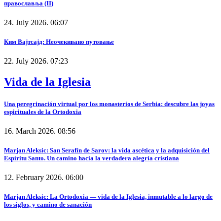
православља (II)
24. July 2026. 06:07
Ким Вајтсајд: Неочекивано путовање
22. July 2026. 07:23
Vida de la Iglesia
Una peregrinación virtual por los monasterios de Serbia: descubre las joyas
espirituales de la Ortodoxia
16. March 2026. 08:56
Marjan Aleksic: San Serafín de Sarov: la vida ascética y la adquisición del
Espíritu Santo. Un camino hacia la verdadera alegría cristiana
12. February 2026. 06:00
Marjan Aleksic: La Ortodoxia — vida de la Iglesia, inmutable a lo largo de
los siglos, y camino de sanación