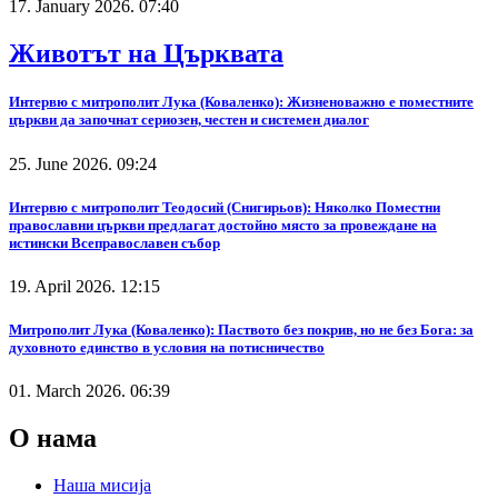
17. January 2026. 07:40
Животът на Църквата
Интервю с митрополит Лука (Коваленко): Жизненоважно е поместните
църкви да започнат сериозен, честен и системен диалог
25. June 2026. 09:24
Интервю с митрополит Теодосий (Снигирьов): Няколко Поместни
православни църкви предлагат достойно място за провеждане на
истински Всеправославен събор
19. April 2026. 12:15
Митрополит Лука (Коваленко): Паството без покрив, но не без Бога: за
духовното единство в условия на потисничество
01. March 2026. 06:39
О нама
Наша мисија