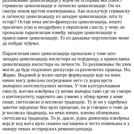
разликовање цивилизација у којем он оспорава могућност
германске цивилизације и латинске цивилизације. Он их
сматра неком врстом изневеравања. Ако искључује германску
и латинску цивилизацију из западне цивилизације, шта ту
остаје? Остаје нека англо-француска цивилизација, нешто
прилично уско и неодређено у европском слислу, у чему он
проналази паралелизам између западне цивилизације и
православне цивилизације. То из данашње перспективе може
да побуди чуђење.
Паралелизам ових цивилизација проналази у томе што
западна цивилизација инсистира на појединцу, а православна
цивилизација инсистира на личности. То разликовање би увек
могло да буде подложно дискусији са различитих праваца. Но,
Жарко Видовић је волео оштре формулације које на неки
начин нису довољно посредоване него су једна врста
значајних интелектуалних мотива. У том културолошком
смислу, његова извођења су веома значајна тамо где он говори
о континуитету, нарочито ако узмемо у обзир време у коме
пише, светосавске и косовске традиције. Ту је он у одређењу
заветне заједнице био врло прецизан, па је говорио о томе да
је косовска традиција, на неки начин, изнова обликована
светосавска традиција. То је, дакле, једна димензија извођења
која је код њега врло снажно наглашена и често помињана и у
оквиру неких историјских реминисценција.