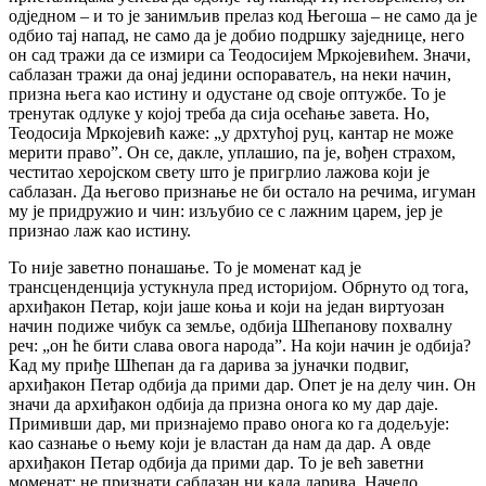
одједном – и то је занимљив прелаз код Његоша – не само да је
одбио тај напад, не само да је добио подршку заједнице, него
он сад тражи да се измири са Теодосијем Мркојевићем. Значи,
саблазан тражи да онај једини оспораватељ, на неки начин,
призна њега као истину и одустане од своје оптужбе. То је
тренутак одлуке у којој треба да сија осећање завета. Но,
Теодосија Мркојевић каже: „у дрхтућој руц, кантар не може
мерити право”. Он се, дакле, уплашио, па је, вођен страхом,
честитао херојском свету што је пригрлио лажова који је
саблазан. Да његово признање не би остало на речима, игуман
му је придружио и чин: изљубио се с лажним царем, јер је
признао лаж као истину.
То није заветно понашање. То је моменат кад је
трансценденција устукнула пред историјом. Обрнуто од тога,
архиђакон Петар, који јаше коња и који на један виртуозан
начин подиже чибук са земље, одбија Шћепанову похвалну
реч: „он ће бити слава овога народа”. На који начин је одбија?
Кад му приђе Шћепан да га дарива за јуначки подвиг,
архиђакон Петар одбија да прими дар. Опет је на делу чин. Он
значи да архиђакон одбија да призна онога ко му дар даје.
Примивши дар, ми признајемо право онога ко га додељује:
као сазнање о њему који је властан да нам да дар. А овде
архиђакон Петар одбија да прими дар. То је већ заветни
моменат: не признати саблазан ни када дарива. Начело