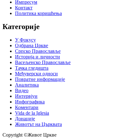
Импресум
Контакт
Политика коришћења
Категорије
У Фокусу
Одбрана Цркве
Српско Православље
Историја и личности
Васељенско Православље
Тачка гледишта
Међуверски односи
Повратне информације
Аналитика
Видео
Интервјуи
Инфографика
Коментари
Vida de la Iglesia
Донације
Животът на Църквата
Copyright ©Живот Цркве