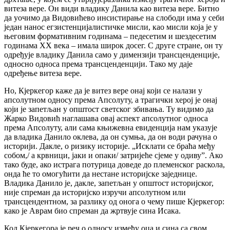
витеза вере. Он види владику Данила као витеза вере. Битно
да уочимо да Видовићево инсистирање на слободи има у себи
један нанос егзистенцијалистичке мисли, као мисли која је у
његовим формативним годинама – педесетим и шездесетим
годинама XX века – имала широк досег. С друге стране, он ту
одређује владику Данила само у димензији трансценденције,
односно односа према трансценденцији. Тако му даје
одређење витеза вере.
Но, Кјеркегор каже да је витез вере онај који се налази у
апсолутном односу према Апсолуту, а трагички херој је онај
који је запетљан у општост светског збивања. Ту видимо да
Жарко Видовић наглашава овај аспект апсолутног односа
према Апсолуту, али сама књижевна евиденција нам указује
да владика Данило оклева, да он сумња, да он води рачуна о
историји. Дакле, о ризику историје. „Исклати се браћа међу
собом,/ а крвници, јаки и опаки/ затријеће сјеме у одиву”. Ако
тако буде, ако истрага потурица доведе до племенског раскола,
онда ће то омогућити да нестане историјске заједнице.
Владика Данило је, дакле, запетљан у општост историјског,
није спреман да историјско изручи апсолутном или
трансцендентном, за разлику од онога о чему пише Кјеркегор:
како је Аврам био спреман да жртвује сина Исака.
Код Кјеркегора је реч о односу између оца и сина са свом