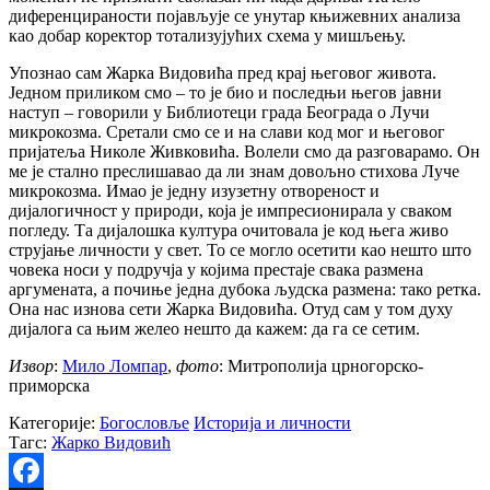
диференцираности појављује се унутар књижевних анализа
као добар коректор тотализујућих схема у мишљењу.
Упознао сам Жарка Видовића пред крај његовог живота.
Једном приликом смо – то је био и последњи његов јавни
наступ – говорили у Библиотеци града Београда о Лучи
микрокозма. Сретали смо се и на слави код мог и његовог
пријатеља Николе Живковића. Волели смо да разговарамо. Он
ме је стално преслишавао да ли знам довољно стихова Луче
микрокозма. Имао је једну изузетну отвореност и
дијалогичност у природи, која је импресионирала у сваком
погледу. Та дијалошка култура очитовала је код њега живо
струјање личности у свет. То се могло осетити као нешто што
човека носи у подручја у којима престаје свака размена
аргумената, а почиње једна дубока људска размена: тако ретка.
Она нас изнова сети Жарка Видовића. Отуд сам у том духу
дијалога са њим желео нешто да кажем: да га се сетим.
Извор
:
Мило Ломпар
,
фото
: Митрополија црногорско-
приморска
Категорије:
Богословље
Историја и личности
Тагс:
Жарко Видовић