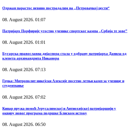
Одржан парастос невино пострадалим на „Петровачкој цести“
08. August 2026. 01:07
Патријарх Порфирије угостио ученике спортског кампа „Србија те зове”
08. August 2026. 01:01
Бугарска православна дијаспора стала у одбрану патријарха Данила од
клевета архимандрита Никанора
08. August 2026. 07:13
Грчка: Митрополит никејски Алексије посетио летњи камп за ученице и
студенткиње
08. August 2026. 07:02
Кипар пружа помоћ Јерусалимској и Антиохијској патријаршији у
оквиру новог програма подршке Блиском истоку
08. August 2026. 06:50