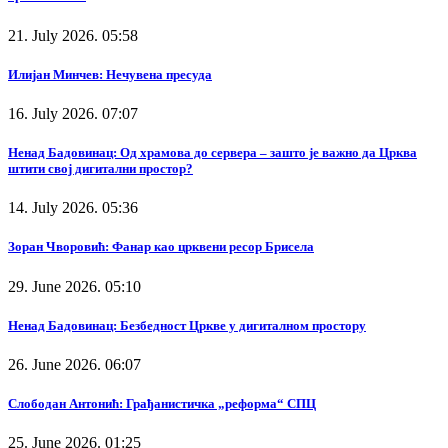
21. July 2026. 05:58
Илијан Минчев: Нечувена пресуда
16. July 2026. 07:07
Ненад Бадовинац: Од храмова до сервера – зашто је важно да Црква
штити свој дигитални простор?
14. July 2026. 05:36
Зоран Чворовић: Фанар као црквени ресор Брисела
29. June 2026. 05:10
Ненад Бадовинац: Безбедност Цркве у дигиталном простору
26. June 2026. 06:07
Слободан Антонић: Грађанистичка „реформа“ СПЦ
25. June 2026. 01:25