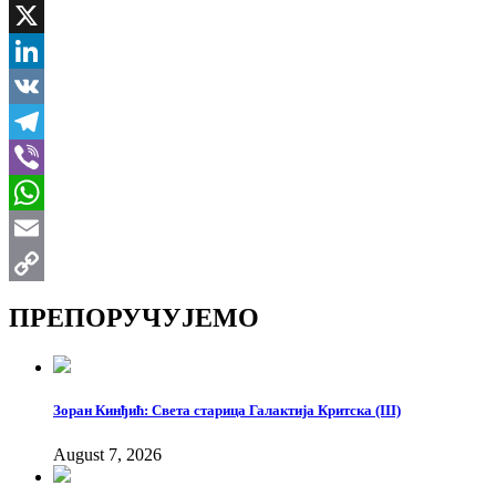
Facebook
X
LinkedIn
VK
Telegram
Viber
WhatsApp
Email
Copy
ПРЕПОРУЧУЈЕМО
Link
Зоран Кинђић: Света старица Галактија Критска (III)
August 7, 2026