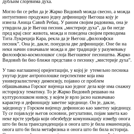
дубљим слојевима духа.
Могло би се рећи да је Жарко Видовић можда свесно, а можда
интуитивно продужио једну дефиницију Његоша коју је
изнела Аница Савић Ребац. У раним својим радовима, она је
утврдила да је Његош песник „мистерије духа”, да би негде
пред крај свог живота, можда и поведена својим преводима
Тита Лукреција Кара, рекла да је Његош „филозофски
песник”. Она је, дакле, понудила две дефиниције. Оне би на
неки начин означавале можда и две традиције у разумевању
филозофско-космолошког слоја Његошевог песништва. Жарко
Видовић би био ближи представи о песнику „мистерије духа”.
У тако наглашеној оријентацији, у којој је утемељио песника
унутар једне антрополошке перспективе која има
универзалистичку димензију, појавио се проблем
објашњавања Горског вијенца као једног дела које има снажну
историјску тематику. То је Жарко Видовић решавао на
културолошком нивоу, у којем је врло јасно назначавао
карактер и дефиницију заветне заједнице. Он је, дакле,
заједницу у Горском вијенцу дефинисао као заветну заједницу.
Ту се појављује његов основни, регулативи, појам завета као
неке врсте уређаја који обезбеђује комуникацију између онога
што би била трансценденција и онога што је била иманенција,
онога што би била метафизика и онога што би била историја.