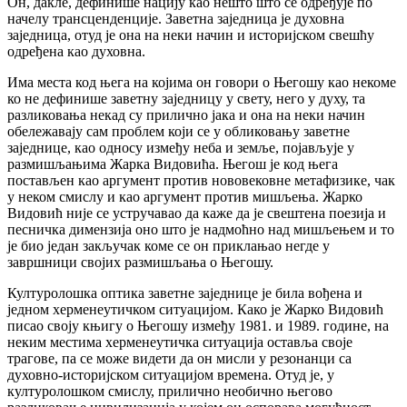
Он, дакле, дефинише нацију као нешто што се одређује по
начелу трансценденције. Заветна заједница је духовна
заједница, отуд је она на неки начин и историјском свешћу
одређена као духовна.
Има места код њега на којима он говори о Његошу као некоме
ко не дефинише заветну заједницу у свету, него у духу, та
разликовања некад су прилично јака и она на неки начин
обележавају сам проблем који се у обликовању заветне
заједнице, као односу између неба и земље, појављује у
размишљањима Жарка Видовића. Његош је код њега
постављен као аргумент против нововековне метафизике, чак
у неком смислу и као аргумент против мишљења. Жарко
Видовић није се устручавао да каже да је свештена поезија и
песничка димензија оно што је надмоћно над мишљењем и то
је био један закључак коме се он приклањао негде у
завршници својих размишљања о Његошу.
Културолошка оптика заветне заједнице је била вођена и
једном херменеутичком ситуацијом. Како је Жарко Видовић
писао своју књигу о Његошу између 1981. и 1989. године, на
неким местима херменеутичка ситуација оставља своје
трагове, па се може видети да он мисли у резонанци са
духовно-историјском ситуацијом времена. Отуд је, у
културолошком смислу, прилично необично његово