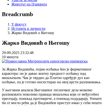
Животът на Църквата
Breadcrumb
У фокусу
Историја и личности
Жарко Видовић о Његошу
Жарко Видовић о Његошу
29-09-2025 23:32:48
10 минута
За Жарка Видовића, појам осећања био је формативног
карактера: он је давао знатну предност осећању над
мишљењем. Чак је тврдио да Платон одређује дух као
осећање, па је готово инсистирао на овој врсти разликовања.
У његовим анализа Његошевог песничког дела можемо
разликовати неколико праваца мишљења који се међусобно
пресецају, понекад противрече, а понекад подударају. Уопште
би се могло рећи да је Видовићев приступ имао у себи нешто