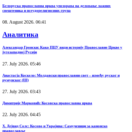
Белоруска православна црква упозорава на деловање лажних
свештеника и псеудорелигиозних група
08. August 2026. 06:41
Аналитика
Александар Гронски: Како ПЦУ види историју Православне Цркве у
југозападној Русији
27. July 2026. 05:46
Анастасја Коскело: Молдавски православни свет – између руског и
румунског (III)
27. July 2026. 03:43
Димитрије Марковић: Косовска православна црква
22. July 2026. 04:45
Х. Дејвид Солс: Косово и Украјина: Самученици за канонско
православље