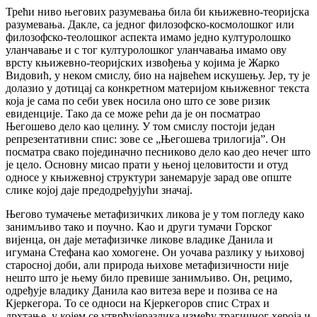
Трећи ниво његових разумевања била би књижевно-теоријска
разумевања. Дакле, са једног филозофско-космолошког или
филозофско-теолошког аспекта имамо једно културолошко
уланчавање и с тог културолошког уланчавања имамо ову
врсту књижевно-теоријских извођења у којима је Жарко
Видовић, у неком смислу, био на највећем искушењу. Јер, ту је
долазио у дотицај са конкретном материјом књижевног текста
која је сама по себи увек носила оно што се зове ризик
евиденције. Тако да се може рећи да је он посматрао
Његошево дело као целину. У том смислу постоји један
репрезентативни спис: зове се „Његошева трилогија”. Он
посматра свако појединачно песниково дело као део нечег што
је цело. Основну мисао прати у њеној целовитости и отуд
односе у књижевној структури занемарује зарад ове опште
слике којој даје предодређујући значај.
Његово тумачење метафизичких ликова је у том погледу како
занимљиво тако и поучно. Као и други тумачи Горског
вијенца, он даје метафизичке ликове владике Данила и
игумана Стефана као хомогене. Он уочава разлику у њиховој
старосној доби, али природа њихове метафизичности није
нешто што је њему било превише занимљиво. Он, рецимо,
одређује владику Данила као витеза вере и позива се на
Кјеркегора. То се односи на Кјеркегоров спис Страх и
дрхтање, у којем се утврђујеразлика између трагичног хероја и