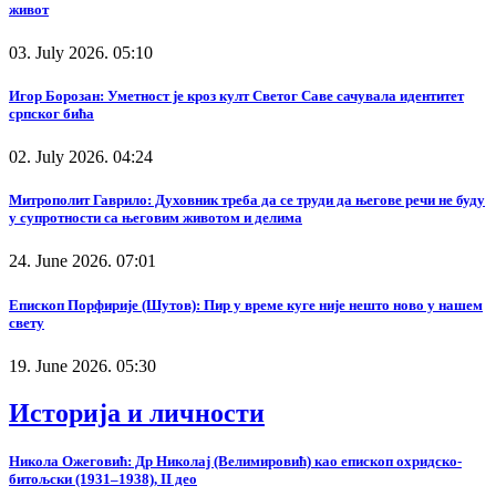
живот
03. July 2026. 05:10
Игор Борозан: Уметност је кроз култ Светог Саве сачувала идентитет
српског бића
02. July 2026. 04:24
Митрополит Гаврило: Духовник треба да се труди да његове речи не буду
у супротности са његовим животом и делима
24. June 2026. 07:01
Епископ Порфирије (Шутов): Пир у време куге није нешто ново у нашем
свету
19. June 2026. 05:30
Историја и личности
Никола Ожеговић: Др Николај (Велимировић) као епископ охридско-
битољски (1931–1938), II део