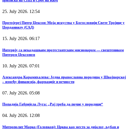
притиска на СПЦ и Србе на КиМ
25. July 2026. 12:54
Протојереј Питер Џексон: Моја искуства у Богословији Свете Тројице у
Џорданвилу (САД)
15. July 2026. 06:17
Интервју са некадашњим протестантским мисионаром — свештеником
Питером Џексоном
10. July 2026. 07:01
Александра Карамихалева: Једна православна породица у Швајцарској
– између финансија, фармације и вечности
07. July 2026. 05:08
Попадија Габријела Луга: „Рај треба да почне у породици“
04. July 2026. 12:08
Митрополит Марко (Головков): Црква као место за дијалог, љубав и