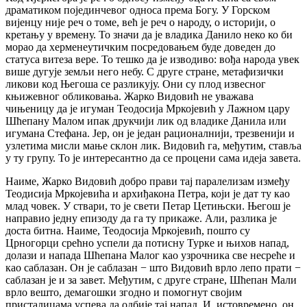
драматиком појединчевог односа према Богу. У Горском
вијенцу није реч о томе, већ је реч о народу, о историји, о
кретању у времену. То значи да је владика Данило неко ко би
морао да херменеутичким посредовањем буде доведен до
статуса витеза вере. То тешко да је изводиво: вођа народа увек
више дугује земљи него небу. С друге стране, метафизички
ликови код Његоша се разликују. Они су плод извесног
књижевног обликовања. Жарко Видовић не уважава
чињеницу да је игуман Теодосија Мркојевић у Лажном цару
Шћепану Малом ипак друкчији лик од владике Данила или
игумана Стефана. Јер, он је један рационалнији, трезвенији и
узлетима мисли мање склон лик. Видовић га, међутим, ставља
у ту групу. То је интересантно да се процени сама идеја завета.
Наиме, Жарко Видовић добро прави тај паралелизам између
Теодисија Мркојевића и архиђакона Петра, који је дат ту као
млад човек. У ствари, то је свети Петар Цетињски. Његош је
направио једну епизоду да га ту прикаже. Али, разлика је
доста битна. Наиме, Теодосија Мркојевић, пошто су
Црногорци срећно успели да потисну Турке и њихов напад,
долази и напада Шћепана Малог као узрочника све несреће и
као саблазан. Он је саблазан − што Видовић врло лепо прати −
саблазан је и за завет. Међутим, с друге стране, Шћепан Мали
врло вешто, демагошки згодно и помогнут својим
присталицама успева да одбије тај напад. И, истовремено, он