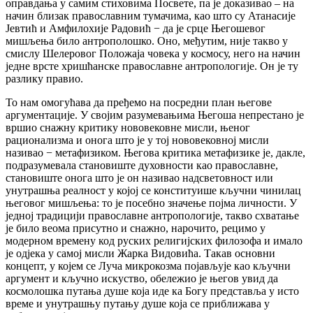
оправдања у самим стиховима Посвете, па је доказивао – на
начин близак православним тумачима, као што су Атанасије
Јевтић и Амфилохије Радовић − да је срце Његошевог
мишљења било антрополошко. Оно, међутим, није такво у
смислу Шелеровог Положаја човека у космосу, него на начин
једне врсте хришћанске православне антропологије. Он је ту
разлику правио.
То нам омогућава да пређемо на посредни план његове
аргументације. У својим разумевањима Његоша непрестано је
вршио снажну критику нововековне мисли, њеног
рационализма и онога што је у тој нововековној мисли
називао − метафизиком. Његова критика метафизике је, дакле,
подразумевала становиште духовности као православне,
становиште онога што је он називао надсветовност или
унутрашња реалност у којој се конституише кључни чинилац
његовог мишљења: то је посебно значење појма личности. У
једној традицији православне антропологије, такво схватање
је било веома присутно и снажно, нарочито, рецимо у
модерном времену код руских религијских филозофа и имало
је одјека у самој мисли Жарка Видовића. Такав основни
концепт, у којем се Луча микрокозма појављује као кључни
аргумент и кључно искуство, обележио је његов увид да
космолошка путања душе која иде ка Богу представља у исто
време и унутрашњу путању душе која се приближава у