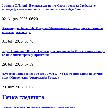
Јасмина С. Ћирић: Велики људи попут Светог деспота Стефана не
припадају само прошлости – они постају мера будућности
02. August 2026. 06:20
Александра Нинковић: Милутин Миланковић – творац научног канона,
човек морала и вере
31. July 2026. 06:40
Зоран Шапоњић: Шта се Србима још спрема на КиМ: У светиње само уз
водиче лиценциране у Приштини
29. July 2026. 07:39
Љубомир Ненадовић: ГРУДА ЗЕМЉЕ – уз 150 година Битке на Вучјем
долу (Митрополит Амфилохије: Беседа)
29. July 2026. 06:02
Тачка гледишта
Тајана Потерјахин: Изазов дигиталне „духовности”