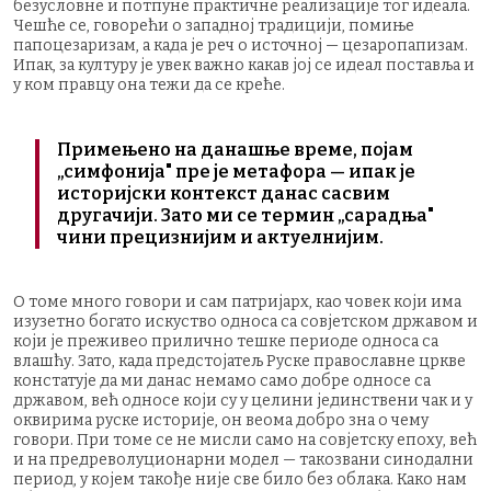
безусловне и потпуне практичне реализације тог идеала.
Чешће се, говорећи о западној традицији, помиње
папоцезаризам, а када је реч о источној — цезаропапизам.
Ипак, за културу је увек важно какав јој се идеал поставља и
у ком правцу она тежи да се креће.
Примењено на данашње време, појам
„симфонија" пре је метафора — ипак је
историјски контекст данас сасвим
другачији. Зато ми се термин „сарадња"
чини прецизнијим и актуелнијим.
О томе много говори и сам патријарх, као човек који има
изузетно богато искуство односа са совјетском државом и
који је преживео прилично тешке периоде односа са
влашћу. Зато, када предстојатељ Руске православне цркве
констатује да ми данас немамо само добре односе са
државом, већ односе који су у целини јединствени чак и у
оквирима руске историје, он веома добро зна о чему
говори. При томе се не мисли само на совјетску епоху, већ
и на предреволуционарни модел — такозвани синодални
период, у којем такође није све било без облака. Како нам