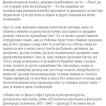
физиолошком нивоу, дешава приближно исто — било да
сте у храму или на концерту — то ни најмање не
поништава разлику између духовног и душевног искуства.
Људи који су искусили и једно и друго никада их неће
помешати.
Ако се, пак, вратимо вашем почетном питању, како се
обично тумачи подела на источно пасхално и западно
рождественско хришћанство? То се може представити
отприлике овако: ако је Рођење Христово главни празник,
ако је Бог дошао у овај свет и осветио га Собом, онда то
значи да ми у овом свету треба да будемо активни, да
делујемо, да настојимо да што правилније уредимо наш
друштвени живот. Ако је, пак, главни празник Пасха, из
тога следи усмереност ка животу будућег века. Сходно
томе, пошто је руско хришћанство пасхално, онда се
изводи закључак да код нас постоји општа „неуређеност
живота", да нам економија није толико важна и слично.
Такви закључци су могући и нису без извесног основа; као
интелектуална конструкција они су свакако допустиви —
али је живот увек сложенији.
Сећате ли се философа Сергеја Асколдова (
руски
религиозни мислилац, један од учитеља научника и филолога
Дмитрија Лихачова, 1871 - 1945 — прим.ур.
)? Колико ми је