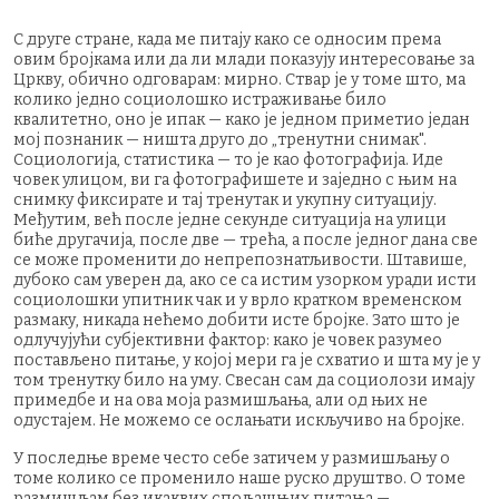
С друге стране, када ме питају како се односим према
овим бројкама или да ли млади показују интересовање за
Цркву, обично одговарам: мирно. Ствар је у томе што, ма
колико једно социолошко истраживање било
квалитетно, оно је ипак — како је једном приметио један
мој познаник — ништа друго до „тренутни снимак".
Социологија, статистика — то је као фотографија. Иде
човек улицом, ви га фотографишете и заједно с њим на
снимку фиксирате и тај тренутак и укупну ситуацију.
Међутим, већ после једне секунде ситуација на улици
биће другачија, после две — трећа, а после једног дана све
се може променити до непрепознатљивости. Штавише,
дубоко сам уверен да, ако се са истим узорком уради исти
социолошки упитник чак и у врло кратком временском
размаку, никада нећемо добити исте бројке. Зато што је
одлучујући субјективни фактор: како је човек разумео
постављено питање, у којој мери га је схватио и шта му је у
том тренутку било на уму. Свесан сам да социолози имају
примедбе и на ова моја размишљања, али од њих не
одустајем. Не можемо се ослањати искључиво на бројке.
У последње време често себе затичем у размишљању о
томе колико се променило наше руско друштво. О томе
размишљам без икаквих спољашњих питања —