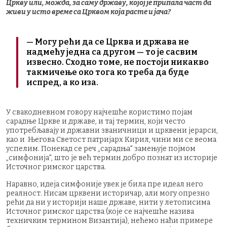
Цркву или, можда, за саму државу, којој је припала част да
живи у исто време са Црквом која расте и јача?
— Могу рећи да се Црква и држава не
надмећу једна са другом — то је сасвим
извесно. Сходно томе, не постоји никакво
такмичење око тога ко треба да буде
испред, а ко иза.
У свакодневном говору најчешће користимо појам
сарадње Цркве и државе, и тај термин, који често
употребљавају и државни званичници и црквени јерарси,
као и Његова Светост патријарх Кирил, чини ми се веома
успелим. Понекад се реч „сарадња" замењује појмом
„симфонија", што је већ термин добро познат из историје
Источног римског царства.
Наравно, идеја симфоније увек је била пре идеал него
реалност. Нисам црквени историчар, али могу опрезно
рећи да ни у историји наше државе, нити у летописима
Источног римског царства (које се најчешће назива
техничким термином Византија), нећемо наћи примере