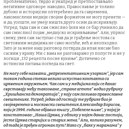
проблематично, тврдо и унапред је претпостављало
негативне одговоре: наводно, Православље је толико
дубоко и историјски оптерећено да га савремени,
лакомислени медији својим форматом не могу пренети —
и да, уопште, не умеју ништа друго осим да искривљују.
Узгред, тада сам и сам смислио (или ми се бар учинило да
сам смислио) појам „медијско искривљавање". Али, упркос
свему, увек сам заступао став да је грађење мостова са
световним медијима не само могуће, већ и неопходно.
Зато је за мене наш разговор потврда да ипак нисам био
сасвим у криву. Ми с вама не разговарамо уз попусте и не у
логици „132 рецепта посне кухиње". Дотичемо се
истински питања погледа на свет.
Не могу себе назвати „репрезентативним узорком", јер сам
током година стекао велико искуство контакта са
црквеним окружењем. Чак сам и у медијима који се данас
сврставају међу такозване „стране агенте" водио рубрику
„Хришћанска демократија", у коју сам позивао православне
свештенике. Узгред, један од гостију те рубрике био је
својевремено и московски свештеник Александар Борисов,
који је 1994. године објавио књигу „Побелеле њиве", у којој је
констатовао: „Наша Црква, у облику у којем данас постоји,
јесте Црква старијих и старих жена." Али, колико разумем,
од тада је пређен огроман пут? Иако су „баке у марамама" у