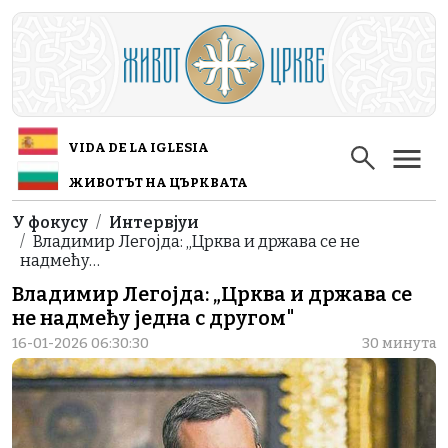
Skip to main content
VIDA DE LA IGLESIA
ЖИВОТЪТ НА ЦЪРКВАТА
Breadcrumb
У фокусу
Интервјуи
Владимир Легојда: „Црква и држава се не
надмећу…
Владимир Легојда: „Црква и држава се
не надмећу једна с другом"
16-01-2026 06:30:30
30 минута