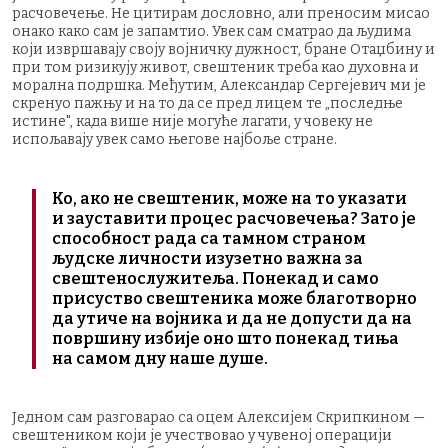
расчовечење. Не цитирам дословно, али преносим мисао
онако како сам је запамтио. Увек сам сматрао да људима
који извршавају своју војничку дужност, бране Отаџбину и
при том ризикују живот, свештеник треба као духовна и
морална подршка. Међутим, Александар Сергејевич ми је
скренуо пажњу и на то да се пред лицем те „последње
истине", када више није могуће лагати, у човеку не
испољавају увек само његове најбоље стране.
Ко, ако не свештеник, може на то указати
и зауставити процес расчовечења? Зато је
способност рада са тамном страном
људске личности изузетно важна за
свештенослужитеља. Понекад и само
присуство свештеника може благотворно
да утиче на војника и да не допусти да на
површину избије оно што понекад тиња
на самом дну наше душе.
Једном сам разговарао са оцем Алексијем Скрипкином —
свештеником који је учествовао у чувеној операцији