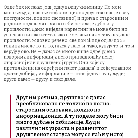
Овде бих истакао још једну важну чињеницу. По мом
мишљењу, данашње информационо друштво нас је све у
потпуности „поново саставило", и прича о старосним и
родним поделама сама по себи остала је дубоко у
прошлости. Данас ниједан маркетинг не може бити ни
успешан ни квалитетан ако се ослања на логику недавне
прошлости. Условно речено: све домаћице од 30 до 35
година мисле то-и-то, гласају тако-и-тако, купују то-и-то и
верују у ово. Не — данас се много више одређујемо
изворима информација него припадношћу некој
старосној или друштвеној групи. Они који су
претплаћени на одређени пакет „канала" и који углавном
одатле добијају информације — чине једну групу људи;
други пакет — другу, и тако даље.
Другим речима, друштво је данас
преобликовано не толико по полно-
старосним основама, колико по
информационим. А ту поделе могу бити
много дубље и озбиљније. Људи
различитих узраста и различитог
друштвеног статуса могу се наћи у истој