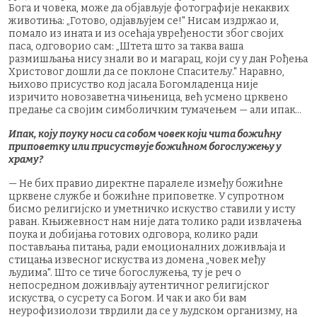
Бога и човека, може да објављује фотографије некаквих
животиња: „Готово, одјављујем се!" Нисам издржао и,
помало из ината и из осећаја увређености због својих
паса, одговорио сам: „Штета што за таква ваша
размишљања нису знали во и магарац, који су у дан Рођења
Христовог дошли да се поклоне Спаситељу." Наравно,
њихово присуство код јасала Богомладенца није
изричито новозаветна чињеница, већ усмено црквено
предање са својим симболичким тумачењем — али ипак...
Ипак, коју поуку носи са собом човек који чита божићну
приповетку или присуствује божићном богослужењу у
храму?
— Не бих правио директне паралеле између божићне
црквене службе и божићне приповетке. У супротном
бисмо религијско и уметничко искуство ставили у исту
раван. Књижевност нам није дата толико ради извлачења
поука и добијања готових одговора, колико ради
постављања питања, ради емоционалних доживљаја и
стицања извесног искуства из домена „човек међу
људима". Што се тиче богослужења, ту је реч о
непосредном доживљају аутентичног религијског
искуства, о сусрету са Богом. И чак и ако би вам
неурофизиолози тврдили да се у људском организму, на