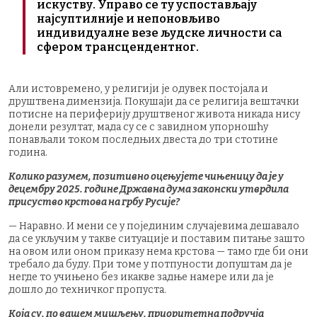
искуству. Управо се ту успостављају
најсуптилније и непоновљиво
индивидуалне везе људске личности са
сфером трансцендентног.
Али истовремено, у религији је одувек постојала и
друштвена димензија. Покушаји да се религија вештачки
потисне на периферију друштвеног живота никада нису
донели резултат, мада су се с завидном упорношћу
понављали током последњих двеста до три стотине
година.
Колико разумем, позитивно оцењујете чињеницу да је у
децембру 2025. године Државна дума законски утврдила
присуство крстова на грбу Русије?
— Наравно. И мени се у појединим случајевима дешавало
да се укључим у такве ситуације и поставим питање зашто
на овом или оном приказу нема крстова — тамо где би они
требало да буду. При томе у потпуности допуштам да је
негде то учињено без икакве задње намере или да је
дошло до техничког пропуста.
Која су, по вашем мишљењу, приоритетна подручја