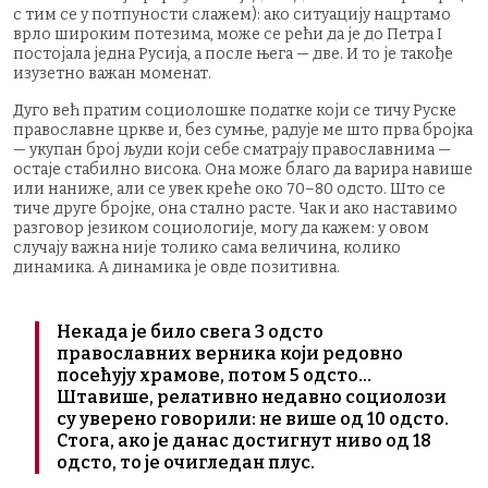
с тим се у потпуности слажем): ако ситуацију нацртамо
врло широким потезима, може се рећи да је до Петра I
постојала једна Русија, а после њега — две. И то је такође
изузетно важан моменат.
Дуго већ пратим социолошке податке који се тичу Руске
православне цркве и, без сумње, радује ме што прва бројка
— укупан број људи који себе сматрају православнима —
остаје стабилно висока. Она може благо да варира навише
или наниже, али се увек креће око 70–80 одсто. Што се
тиче друге бројке, она стално расте. Чак и ако наставимо
разговор језиком социологије, могу да кажем: у овом
случају важна није толико сама величина, колико
динамика. А динамика је овде позитивна.
Некада је било свега 3 одсто
православних верника који редовно
посећују храмове, потом 5 одсто...
Штавише, релативно недавно социолози
су уверено говорили: не више од 10 одсто.
Стога, ако је данас достигнут ниво од 18
одсто, то је очигледан плус.