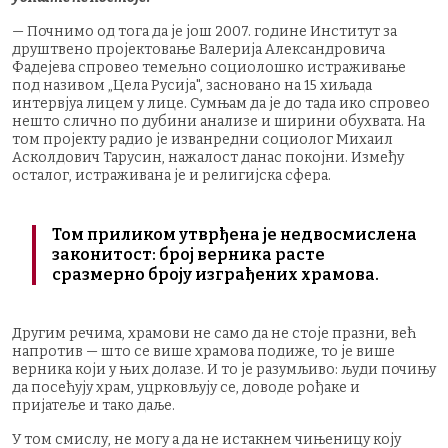
— Почнимо од тога да је још 2007. године Институт за
друштвено пројектовање Валерија Александровича
Фадејева спровео темељно социолошко истраживање
под називом „Цела Русија", засновано на 15 хиљада
интервјуа лицем у лице. Сумњам да је до тада ико спровео
нешто слично по дубини анализе и ширини обухвата. На
том пројекту радио је изванредни социолог Михаил
Асколдович Тарусин, нажалост данас покојни. Између
осталог, истраживана је и религијска сфера.
Том приликом утврђена је недвосмислена
законитост: број верника расте
сразмерно броју изграђених храмова.
Другим речима, храмови не само да не стоје празни, већ
напротив — што се више храмова подиже, то је више
верника који у њих долазе. И то је разумљиво: људи почињу
да посећују храм, уцрковљују се, доводе рођаке и
пријатеље и тако даље.
У том смислу, не могу а да не истакнем чињеницу коју