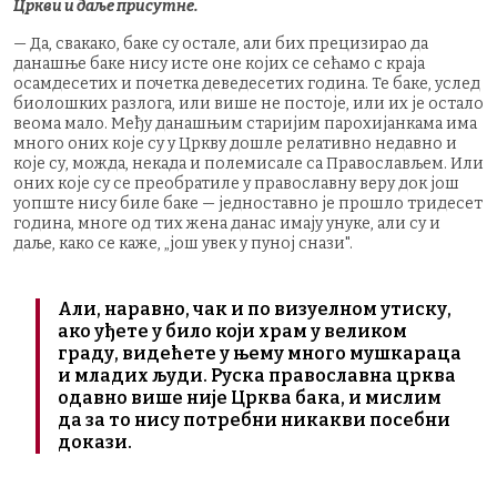
Цркви и даље присутне.
— Да, свакако, баке су остале, али бих прецизирао да
данашње баке нису исте оне којих се сећамо с краја
осамдесетих и почетка деведесетих година. Те баке, услед
биолошких разлога, или више не постоје, или их је остало
веома мало. Међу данашњим старијим парохијанкама има
много оних које су у Цркву дошле релативно недавно и
које су, можда, некада и полемисале са Православљем. Или
оних које су се преобратилe у православну веру док још
уопште нису биле баке — једноставно је прошло тридесет
година, многе од тих жена данас имају унуке, али су и
даље, како се каже, „још увек у пуној снази".
Али, наравно, чак и по визуелном утиску,
ако уђете у било који храм у великом
граду, видећете у њему много мушкараца
и младих људи. Руска православна црква
одавно више није Црква бака, и мислим
да за то нису потребни никакви посебни
докази.