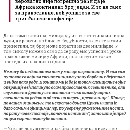
вероватно није погрешно рећи да је
Африка континент број један. И то не само
за православне, већ уопште за све
хришћанске конфесије.
Данас тамо живи око милијарду и шест стотина милиона
људи, а у релативно блиској будућности, како сте и сами
приметили, тај број може порасти на две милијарде. У
том смислу можемо само да се радујемо успесима руске
православне мисије у Африци, постигнутим током
последњих неколико година.
Не могу да не дотакнем тему мисије на ратишту. И сам сам
путовао са војним свештеницима у зону борбених дејстава
и видео како раде. Познато ми је да је током специјалне војне
операције већ погинуло осам православних свештеника, али
служење на фронту се наставља — око хиљаду војних
свештеника редовно одлази на терен „преко линије". Шта је,
по вашем мишљењу, то искуство донело Цркви и шта је
дало самим војницима? Јер, по уверењу руске књижевности,
на рату човек постаје „коначно истинит", зато што је пред
лицем смрти немогуће лагати.
— Уз ваше допуштење, ипак бих прецизирао: искуство