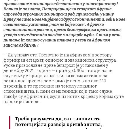
православне мисионарске делатности у иностранству?
Колико је познато, Патријаршијски егзархат Африке
спроводи огроман мисионарски рад, привлачећи у нашу
Цркву не само нове мирјане са другог континента, већ и нове
свештенослужитеље „тамне боје коже". Афричко
становништво расте и, према демографским прогнозама,
ускоро може достићи око две милијарде људи. С тим у вези,
питање је: колико су наши планови у вези са Африком
заиста озбиљни?
— Да, у праву сте. Тренутно је на афричком простору
формиран егзархат, односно нова канонска структура
Руске православне цркве (егзархат је установљен у
децембру 2021. године — прим.ур.). Због тога је наше
служење у Африци данас заиста веома активно: за
релативно кратко време тамо је основано око 350
парохија, и то претежно на темељу локалног
становништва. И сами свештеници који тамо служе
такође су Африканци, људи из истих крајева у којима су те
парохије настале.
Треба разумети да, са становишта
потенцијала развоја хришћанства,