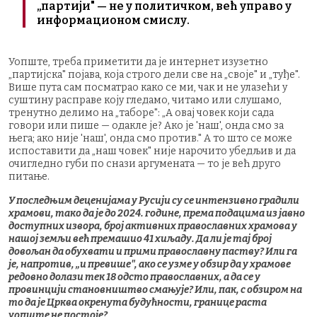
„партији" — не у политичком, већ управо у
информационом смислу.
Уопште, треба приметити да је интернет изузетно
„партијска" појава, која строго дели све на „своје" и „туђе".
Више пута сам посматрао како се ми, чак и не улазећи у
суштину расправе коју гледамо, читамо или слушамо,
тренутно делимо на „табoре": „А овај човек који сада
говори или пише — одакле је? Ако је 'наш', онда смо за
њега; ако није 'наш', онда смо против." А то што се може
испоставити да „наш човек" није нарочито убедљив и да
очигледно губи по снази аргумената — то је већ друго
питање.
У последњим деценијама у Русији су се интензивно градили
храмови, тако да је до 2024. године, према подацима из јавно
доступних извора, број активних православних храмова у
нашој земљи већ премашио 41 хиљаду. Да ли је тај број
довољан да обухвати и прими православну паству? Или га
је, напротив, „и превише", ако се узме у обзир да у храмове
редовно долази тек 18 одсто православних, а да се у
провинцији становништво смањује? Или, пак, с обзиром на
то да је Црква окренута будућности, границе раста
уопште не постоје?