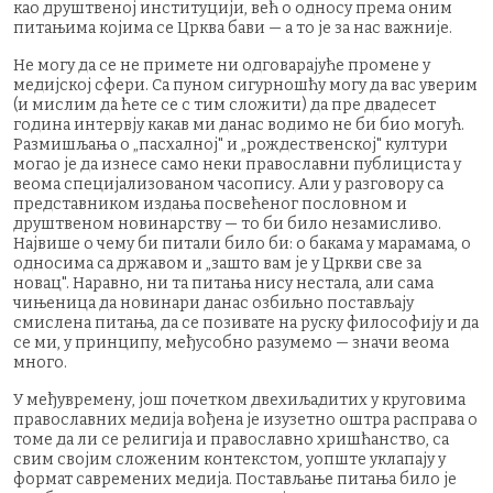
као друштвеној институцији, већ о односу према оним
питањима којима се Црква бави — а то је за нас важније.
Не могу да се не примете ни одговарајуће промене у
медијској сфери. Са пуном сигурношћу могу да вас уверим
(и мислим да ћете се с тим сложити) да пре двадесет
година интервју какав ми данас водимо не би био могућ.
Размишљања о „пасхалној" и „рождественској" култури
могао је да изнесе само неки православни публициста у
веома специјализованом часопису. Али у разговору са
представником издања посвећеног пословном и
друштвеном новинарству — то би било незамисливо.
Највише о чему би питали било би: о бакама у марамама, о
односима са државом и „зашто вам је у Цркви све за
новац". Наравно, ни та питања нису нестала, али сама
чињеница да новинари данас озбиљно постављају
смислена питања, да се позивате на руску философију и да
се ми, у принципу, међусобно разумемо — значи веома
много.
У међувремену, још почетком двехиљадитих у круговима
православних медија вођена је изузетно оштра расправа о
томе да ли се религија и православно хришћанство, са
свим својим сложеним контекстом, уопште уклапају у
формат савремених медија. Постављање питања било је