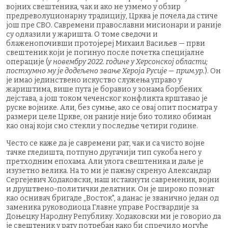
војних свештеника, чак и ако не узмемо у обзир
предреволуционарну традицију, Црква је почела да стиче
још пре СВО. Савремени православни мисионари и раније
су одлазили у жаришта. О томе сведочи и
блаженопочивши протојереј Михаил Васиљев — први
свештеник који је погинуо после почетка специјалне
операције (
у новембру 2022. године у Херсонској области;
постхумно му је додељено звање Хероја Русије — прим.ур.
). Он
је имао јединствено искуство служења управо у
жариштима, више пута је боравио у зонама борбених
дејстава, а још током чеченског конфликта крштавао је
руске војнике. Али, без сумње, ако се овај опит посматра у
размери целе Цркве, он раније није био толико обиман
као онај који смо стекли у последње четири године.
Често се каже да је савремени рат, чак и са чисто војне
тачке гледишта, потпуно другачији тип сукоба него у
претходним епохама. Али улога свештеника и даље је
изузетно велика. На то ми је пажњу скренуо Александар
Сергејевич Ходаковски, наш истакнути савременик, војни
и друштвено-политички делатник. Он је широко познат
као оснивач бригаде „Восток", а данас је званично један од
заменика руководиоца Главне управе Росгвардије за
Доњецку Народну Републику. Ходаковски ми је говорио да
је свештеник у рату потребан како би спречило могуће