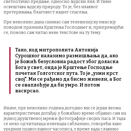
светоотачко предање, односно људски лик. И тиме
освештава људску природу. То је, без икаквог
претеривања, благовест нашег спасења.
Пре неколико дана снимао сам телевизијску емисију
поводом празника Крштења Господњег и, припремајући
се, поново сам читао неке текстове на ту тему.
Тако, код митрополита Антонија
Сурошког налазимо размишљања да, ако
је Божић безусловна радост због доласка
Бога у свет, онда је Крштење Господње
почетак Голготског пута. То је „узми крст
свој". Ми се рађамо да бисмо живели, а Бог
се оваплоћује да би умро. И потом
васкрсао.
Иначе, пре неколико година догодио ми се један веома
карактеристичан догађај: у божићно време објавио сам на
једној друштвеној мрежи фотографије својих паса. И тада
се неко од читалаца изненада саблазнио, говорећи како
уредник православног часописа, у време када славимо