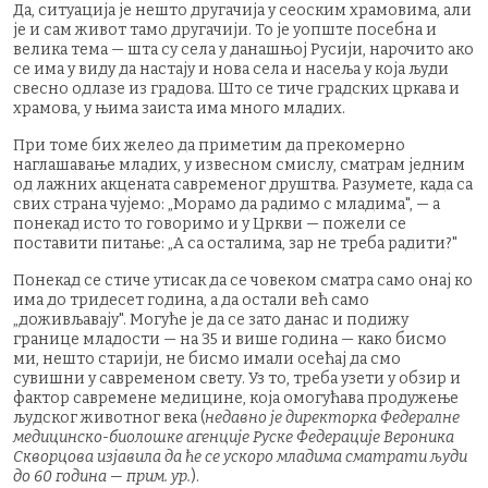
Да, ситуација је нешто другачија у сеоским храмовима, али
је и сам живот тамо другачији. То је уопште посебна и
велика тема — шта су села у данашњој Русији, нарочито ако
се има у виду да настају и нова села и насеља у која људи
свесно одлазе из градова. Што се тиче градских цркава и
храмова, у њима заиста има много младих.
При томе бих желео да приметим да прекомерно
наглашавање младих, у извесном смислу, сматрам једним
од лажних акцената савременог друштва. Разумете, када са
свих страна чујемо: „Морамо да радимо с младима", — а
понекад исто то говоримо и у Цркви — пожели се
поставити питање: „А са осталима, зар не треба радити?"
Понекад се стиче утисак да се човеком сматра само онај ко
има до тридесет година, а да остали већ само
„доживљавају". Могуће је да се зато данас и подижу
границе младости — на 35 и више година — како бисмо
ми, нешто старији, не бисмо имали осећај да смо
сувишни у савременом свету. Уз то, треба узети у обзир и
фактор савремене медицине, која омогућава продужење
људског животног века (
недавно је директорка Федералне
медицинско-биолошке агенције Руске Федерације Вероника
Скворцова изјавила да ће се ускоро младима сматрати људи
до 60 година — прим. ур.
).