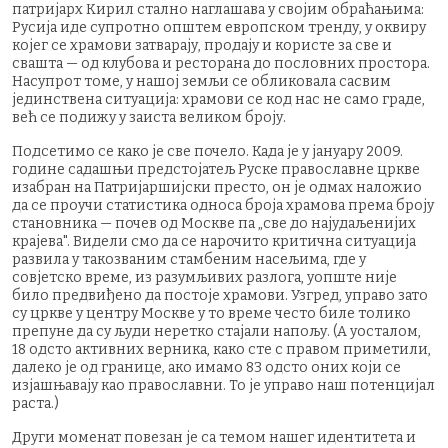
патријарх Кирил стално наглашава у својим обраћањима:
Русија иде супротно општем европском тренду, у оквиру
којег се храмови затварају, продају и користе за све и
свашта — од клубова и ресторана до пословних простора.
Насупрот томе, у нашој земљи се обликовала сасвим
јединствена ситуација: храмови се код нас не само граде,
већ се подижу у заиста великом броју.
Подсетимо се како је све почело. Када је у јануару 2009.
године садашњи предстојатељ Руске православне цркве
изабран на Патријаршијски престо, он је одмах наложио
да се проучи статистика односа броја храмова према броју
становника — почев од Москве па „све до најудаљенијих
крајева". Видели смо да се нарочито критична ситуација
развила у такозваним стамбеним насељима, где у
совјетско време, из разумљивих разлога, уопште није
било предвиђено да постоје храмови. Узгред, управо зато
су цркве у центру Москве у то време често биле толико
препуне да су људи неретко стајали напољу. (А уосталом,
18 одсто активних верника, како сте с правом приметили,
далеко је од границе, ако имамо 83 одсто оних који се
изјашњавају као православни. То је управо наш потенцијал
раста.)
Други моменат повезан је са темом нашег идентитета и