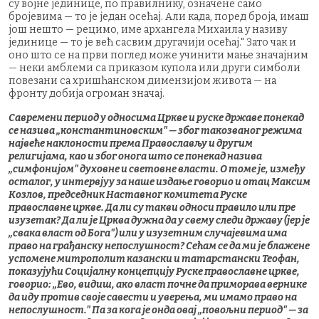
су војне јединице, по правилнику, означене само
бројевима — то је један осећај. Али када, поред броја, имаш
још нешто — рецимо, име архангела Михаила у називу
јединице — то је већ сасвим другачији осећај." Зато чак и
оно што се на први поглед може учинити мање значајним
— неки амблеми са приказом купола или други симболи
повезани са хришћанском димензијом живота — на
фронту добија огроман значај.
Савремени период у односима Цркве и руске државе понекад
се назива „константиновским" — због такозваног режима
највеће наклоности према Православљу и другим
религијама, као и због онога што се понекад назива
„симфонијом" духовне и световне власти. О томе је, између
осталог, у интервјуу за наше издање говорио и отац Максим
Козлов, председник Наставног комитета Руске
православне цркве. Да ли су такви односи правило или пре
изузетак? Да ли је Црква дужна да у свему следи државу (јер је
„свака власт од Бога") или у изузетним случајевима има
право на грађанску непослушност? Сећам се да ми је блажене
успомене митрополит казански и татарстански Теофан,
показујући Социјалну концепцију Руске православне цркве,
говорио: „Ево, видиш, ако власт почне да приморава вернике
да иду против своје савести и уверења, ми имамо право на
непослушност." Па за кога је онда овај „повољни период" — за