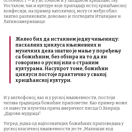
особеност — и у источном и у западном хришћанству.
Уосталом, чак и културе које припадају истој хришћанској
конфесији, на пример католичкој, могу се међусобно
знатно разликовати: довољно је погледати Италијане и
Латиноамериканце.
Желео бих да истакнем једну чињеницу:
пасхалних циклуса књижевних и
музичких дела знатно је мање у поређењу
са божићним, без обзира на то да ли
говоримо о руској или о страним
културама. Насупрот томе, божићни
циклуси постоје практично у свакој
хришћанској култури.
И у англофоној, као и у руској књижевности, постоји
читава традиција божићне приповетке. Као пример може
се навести изузетна прича америчког писца О.Хенрија
„Дарови мудраца".
Узгред, једна од најпознатијих божићних приповедака у
руској класичној књижевности јесте „Малишан код