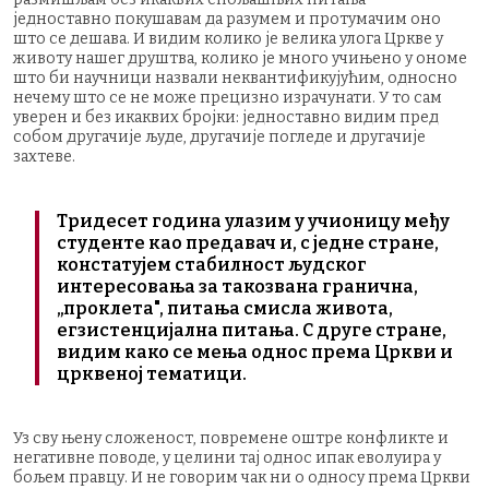
једноставно покушавам да разумем и протумачим оно
што се дешава. И видим колико је велика улога Цркве у
животу нашег друштва, колико је много учињено у ономе
што би научници назвали неквантификујућим, односно
нечему што се не може прецизно израчунати. У то сам
уверен и без икаквих бројки: једноставно видим пред
собом другачије људе, другачије погледе и другачије
захтеве.
Тридесет година улазим у учионицу међу
студенте као предавач и, с једне стране,
констатујем стабилност људског
интересовања за такозвана гранична,
„проклета", питања смисла живота,
егзистенцијална питања. С друге стране,
видим како се мења однос према Цркви и
црквеној тематици.
Уз сву њену сложеност, повремене оштре конфликте и
негативне повoдe, у целини тај однос ипак еволуира у
бољем правцу. И не говорим чак ни о односу према Цркви