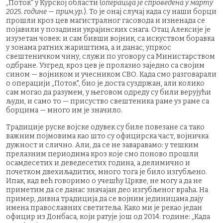
„Поток" у Курској области (
операција је спроведена у марту
2025. године — прим.ур.
). То је онај случај када су наши борци
прошли кроз цев магистралног гасовода и изненада се
појавили у позадини украјинских снага. Отац Алексије је
изузетан човек: и сам бивши војник, са искуством боравка
у зонама ратних жариштима, а и данас, упркос
свештеничком чину, служи по уговору са Министарством
одбране. Узгред, кроз цев је пролазио заједно са својим
сином — војником и учесником СВО. Када смо разговарали
о операцији „Поток", био је доста суздржан, али колико
сам могао да разумем, у његовом одреду су били верујући
људи, и само то — присуство свештеника раме уз раме са
борцима — много им је значило.
Традиције руске војске одувек су биле повезане са тако
важним појмовима као што су официрска част, војничка
дужност и слично. Али, да се не заваравамо: у тешким
прелазним периодима кроз које смо поново прошли
осамдесетих и деведесетих година, а делимично и
почетком двехиљадитих, много тога је било изгубљено.
Ипак, кад већ говоримо о учешћу Цркве, не могу а да не
приметим да се данас значајан део изгубљеног враћа. На
пример, дивна традиција да се војним јединицама дају
имена православних светитеља. Како ми је рекао један
официр из Донбаса, који ратује још од 2014. године: „Када