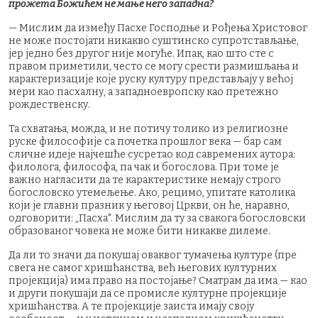
прожета Божићем не мање него западна?
— Мислим да између Пасхе Господње и Рођења Христовог
не може постојати никакво суштинско супротстављање,
јер једно без другог није могуће. Ипак, као што сте с
правом приметили, често се могу срести размишљања и
карактеризације које руску културу представљају у већој
мери као пасхалну, а западноевропску као претежно
рождественску.
Та схватања, можда, и не потичу толико из религиозне
руске философије са почетка прошлог века — бар сам
сличне идеје најчешће сусретао код савремених аутора:
филолога, философа, па чак и богослова. При томе је
важно нагласити да те карактеристике немају строго
богословско утемељење. Ако, рецимо, упитате католика
који је главни празник у његовој Цркви, он ће, наравно,
одговорити: „Пасха". Мислим да ту за свакога богословски
образованог човека не може бити никакве дилеме.
Да ли то значи да покушај оваквог тумачења културе (пре
свега не самог хришћанства, већ његових културних
пројекција) има право на постојање? Сматрам да има — као
и други покушаји да се промисле културне пројекције
хришћанства. А те пројекције заиста имају своју