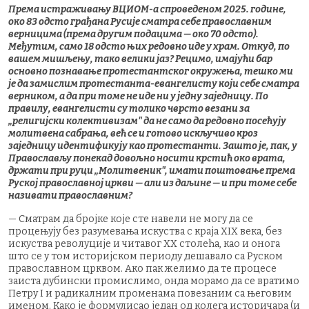
Према истраживању ВЦИОМ-а спроведеном 2025. године,
око 83 одсто грађана Русије сматра себе православним
верницима (према другим подацима — око 70 одсто).
Међутим, само 18 одсто њих редовно иде у храм. Откуд, по
вашем мишљењу, тако велики јаз? Рецимо, имајући бар
основно познавање протестантског окружења, тешко ми
је да замислим протестанта-евангелисту који себе сматра
верником, а да при томе не иде ни у једну заједницу. По
правилу, евангелисти су толико чврсто везани за
„религијски колективизам" да не само да редовно посећују
молитвена сабрања, већ се и готово искључиво кроз
заједницу идентификују као протестанти. Зашто је, пак, у
Православљу понекад довољно носити крстић око врата,
држати при руци „Молитвеник", имати поштовање према
Руској православној цркви — али из даљине — и при томе себе
називати православним?
— Сматрам да бројке које сте навели не могу да се
процењују без разумевања искуства с краја XIX века, без
искуства револуције и читавог XX столећа, као и онога
што се у том историјском периоду дешавало са Руском
православном црквом. Ако пак желимо да те процесе
заиста дубински промислимо, онда морамо да се вратимо
Петру I и радикалним променама повезаним са његовим
именом. Како је формулисао један од колега историчара (и