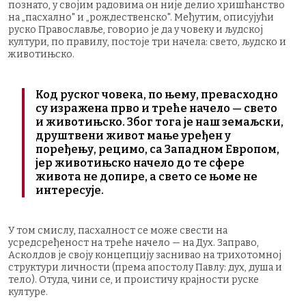
познато, у својим радовима он није делио хришћанство
на „пасхално" и „рождественско". Међутим, описујући
руско Православље, говорио је да у човеку и људској
култури, по правилу, постоје три начела: свето, људско и
животињско.
Код руског човека, по њему, превасходно
су изражена прво и треће начело — свето
и животињско. Због тога је наш земаљски,
друштвени живот мање уређен у
поређењу, рецимо, са Западном Европом,
јер животињско начело до те сфере
живота не допире, а свето се њоме не
интересује.
У том смислу, пасхалност се може свести на
усредсређеност на треће начело — на Дух. Заправо,
Асколдов је своју концепцију заснивао на трихотомној
структури личности (према апостолу Павлу: дух, душа и
тело). Отуда, чини се, и проистичу крајности руске
културе.