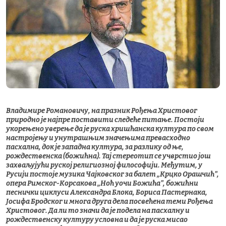
Владимире Романовичу, на празник Рођења Христовог
природно је најпре поставити следеће питање. Постоји
укорењено уверење да је руска хришћанска култура по свом
настројењу и унутрашњим значењима превасходно
пасхална, док је западна култура, за разлику од ње,
рождественска (божићна). Тај стереотип се учврстио још
захваљујући руској религиозној философији. Међутим, у
Русији постоје музика Чајковског за балет „Крцко Орашчић",
опера Римског-Корсакова „Ноћ уочи Божића", божићни
песнички циклуси Александра Блока, Бориса Пастернака,
Јосифа Бродског и многа друга дела посвећена теми Рођења
Христовог. Да ли то значи да је подела на пасхалну и
рождественску културу условна и да је руска мисао