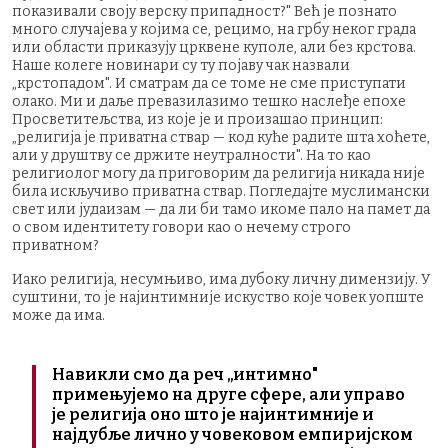
показивали своју верску припадност?" Већ је познато
много случајева у којима се, рецимо, на грбу неког града
или области приказују црквене куполе, али без крстова.
Наше колеге новинари су ту појаву чак назвали
„крстопадом". И сматрам да се томе не сме приступати
олако. Ми и даље превазилазимо тешко наслеђе епохе
Просветитељства, из које је и произашао принцип:
„религија је приватна ствар — код куће радите шта хоћете,
али у друштву се држите неутралности". На то као
религиолог могу да приговорим да религија никада није
била искључиво приватна ствар. Погледајте муслимански
свет или јудаизам — да ли би тамо икоме пало на памет да
о свом идентитету говори као о нечему строго
приватном?
Иако религија, несумњиво, има дубоку личну димензију. У
суштини, то је најинтимније искуство које човек уопште
може да има.
Навикли смо да реч „интимно"
примењујемо на друге сфере, али управо
је религија оно што је најинтимније и
најдубље лично у човековом емпиријском