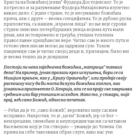
Христа на божићној јелки" Фјодора Достојевског. То је
потресно и за разумевање Фјодора Михајловича изузетно
важно дело. С једне стране, то је несумњиво божићна
прича, али с друге — веома специфична. То је дубоко руска
приповетка, са нашим „изразом лица": из ње веје сурови
студен зимских петербуршких улица којима лута мали
јунак, али истовремено и грејућа, утешна топлина
православне хришћанске вере. Читао сам је много пута и
готово увек нисам могао да задржим сузе. Током
пандемије сам је читао својој деци и, признајем, било ми
је веома тешко да је довршим.
Постоји ли нека заједничка божићна „матрица" таквих
дела? На пример, јунак пролази кроз искушења, бори се са
Мишјим краљем, као у „Крцку Орашчићу", или продаје своју
раскошну косу да би могла да купи божићни поклон, као
јунакиња приповетке О.Хенрија, али се на крају све завршава
срећним или бар утешним исходом. Иако то, у ствари, није
крај, већ само Божић, односно почетак.
— Рећи да је то „само Божић", вероватно није сасвим
исправно. Напротив, то је „цели" Божић, јер се Бог —
неизрециви, свемоћни и неупоредив чак ни са читавом
Васељеном коју је Он створио — умањује до Човека. Он
прима на себе такозвани образ слуге, како нас учи