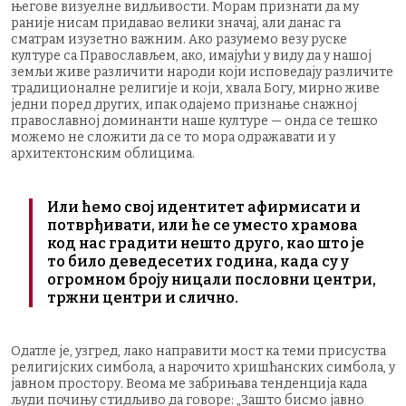
његове визуелне видљивости. Морам признати да му
раније нисам придавао велики значај, али данас га
сматрам изузетно важним. Ако разумемо везу руске
културе са Православљем, ако, имајући у виду да у нашој
земљи живе различити народи који исповедају различите
традиционалне религије и који, хвала Богу, мирно живе
једни поред других, ипак одајемо признање снажној
православној доминанти наше културе — онда се тешко
можемо не сложити да се то мора одражавати и у
архитектонским облицима.
Или ћемо свој идентитет афирмисати и
потврђивати, или ће се уместо храмова
код нас градити нешто друго, као што је
то било деведесетих година, када су у
огромном броју ницали пословни центри,
тржни центри и слично.
Одатле је, узгред, лако направити мост ка теми присуства
религијских симбола, а нарочито хришћанских симбола, у
јавном простору. Веома ме забрињава тенденција када
људи почињу стидљиво да говоре: „Зашто бисмо јавно