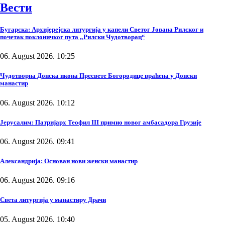
Вести
Бугарска: Архијерејска литургија у капели Светог Јована Рилског и
почетак поклоничког пута „Рилски Чудотворац“
06. August 2026. 10:25
Чудотворна Донска икона Пресвете Богородице враћена у Донски
манастир
06. August 2026. 10:12
Јерусалим: Патријарх Теофил III примио новог амбасадора Грузије
06. August 2026. 09:41
Александрија: Основан нови женски манастир
06. August 2026. 09:16
Света литургија у манастиру Драчи
05. August 2026. 10:40