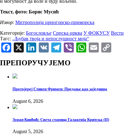
и могућност да воле и буду вољени.
Текст, фото: Борис Мусић
Извор
:
Митрополија црногорско-приморска
Категорије:
Богословље
Српска црква
У ФОКУСУ
Вести
Тагс:
„Љубав твоја и непослушност моја“
Facebook
X
LinkedIn
VK
Telegram
Viber
WhatsApp
Email
Copy
Link
ПРЕПОРУЧУЈЕМО
Протојереј Стивен Фримен: Предање као заједница
August 6, 2026
Зоран Кинђић: Света старица Галактија Критска (II)
August 5, 2026