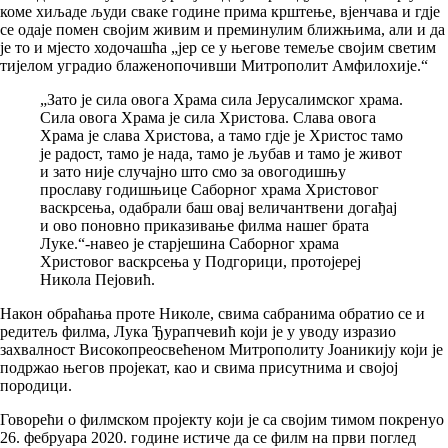
коме хиљаде људи сваке године прима крштење, вјенчава и гдје
се одаје помен својим живим и преминулим ближњима, али и да
је то и мјесто ходочашћа „јер се у његове темеље својим светим
тијелом уградио блаженопочивши Митрополит Амфилохије.“
„Зато је сила овога Храма сила Јерусалимског храма.
Сила овога Храма је сила Христова. Слава овога
Храма је слава Христова, а тамо гдје је Христос тамо
је радост, тамо је нада, тамо је љубав и тамо је живот
и зато није случајно што смо за овогодишњу
прославу годишњице Саборног храма Христовог
васкрсења, одабрали баш овај величантвени догађај
и ово поновно приказивање филма нашег брата
Луке.“-навео је старјешина Саборног храма
Христовог васкрсења у Подгорици, протојереј
Никола Пејовић.
Након обраћања проте Николе, свима сабранима обратио се и
редитељ филма, Лука Ђурапчевић који је у уводу изразио
захвалност Високопреосвећеном Митрополиту Јоаникију који је
подржао његов пројекат, као и свима присутнима и својој
породици.
Говорећи о филмском пројекту који је са својим тимом покренуо
26. фебруара 2020. године истиче да се филм на први поглед