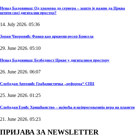
Ненад Бадовинац: Од храмова до сервера – зашто је важно да Црква
штити свој дигитални простор?
14. July 2026. 05:36
Зоран Чворовић: Фанар као црквени ресор Брисела
29. June 2026. 05:10
Ненад Бадовинац: Безбедност Цркве у дигиталном простору
26. June 2026. 06:07
Слободан Антонић: Грађанистичка „реформа“ СПЦ
25. June 2026. 01:25
Слободан Ерић: Хришћанство – највећа и најпрогоњенија вера на планети
21. June 2026. 05:23
ПРИЈАВА ЗА NEWSLETTER