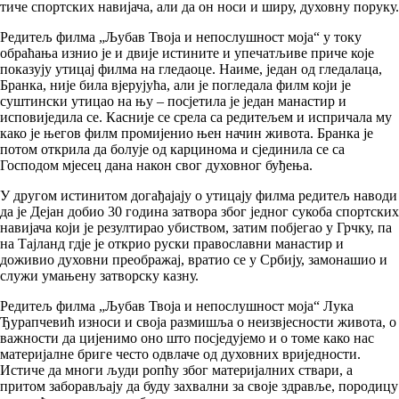
тиче спортских навијача, али да он носи и ширу, духовну поруку.
Редитељ филма „Љубав Твоја и непослушност моја“ у току
обраћања изнио је и двије истините и упечатљиве приче које
показују утицај филма на гледаоце. Наиме, један од гледалаца,
Бранка, није била вјерујућа, али је погледала филм који је
суштински утицао на њу – посјетила је један манастир и
исповиједила се. Касније се срела са редитељем и испричала му
како је његов филм промијенио њен начин живота. Бранка је
потом открила да болује од карцинома и сјединила се са
Господом мјесец дана након свог духовног буђења.
У другом истинитом догађајају о утицају филма редитељ наводи
да је Дејан добио 30 година затвора због једног сукоба спортских
навијача који је резултирао убиством, затим побјегао у Грчку, па
на Тајланд гдје је открио руски православни манастир и
доживио духовни преображај, вратио се у Србију, замонашио и
служи умањену затворску казну.
Редитељ филма „Љубав Твоја и непослушност моја“ Лука
Ђурапчевић износи и своја размишља о неизвјесности живота, о
важности да цијенимо оно што посједујемо и о томе како нас
материјалне бриге често одвлаче од духовних вриједности.
Истиче да многи људи ропћу због материјалних ствари, а
притом заборављају да буду захвални за своје здравље, породицу