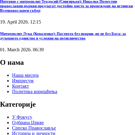
Интервю с митрополит Теодосий (Снигирьов): Няколко Поместни
православни църкви предлагат достойно място за провеждане на истински
Всеправославен събор
19. April 2026. 12:15
Митрополит Лука (Коваленко): Паството без покрив, но не без Бога: за
духовното единство в условия на потисничество
01. March 2026. 06:39
О нама
Наша мисија
Импресум
Контакт
Политика коришћења
Категорије
У Фокусу
Одбрана Цркве
Српско Православље
Историја и личности