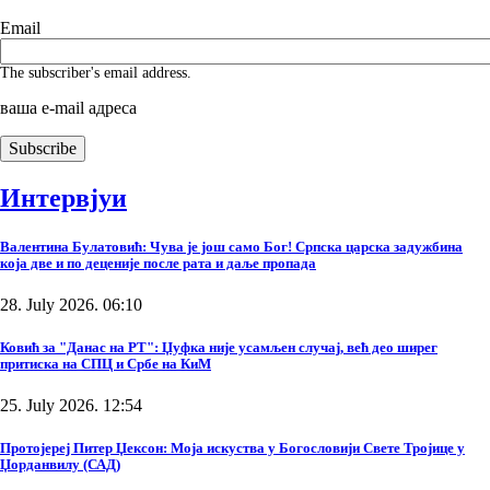
Email
The subscriber's email address.
ваша е-mail адреса
Интервјуи
Валентина Булатовић: Чува је још само Бог! Српска царска задужбина
која две и по деценије после рата и даље пропада
28. July 2026. 06:10
Ковић за "Данас на РТ": Џуфка није усамљен случај, већ део ширег
притиска на СПЦ и Србе на КиМ
25. July 2026. 12:54
Протојереј Питер Џексон: Моја искуства у Богословији Свете Тројице у
Џорданвилу (САД)