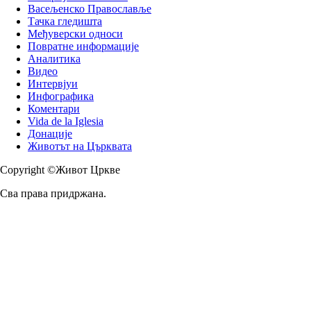
Васељенско Православље
Тачка гледишта
Међуверски односи
Повратне информације
Аналитика
Видео
Интервјуи
Инфографика
Коментари
Vida de la Iglesia
Донације
Животът на Църквата
Copyright ©Живот Цркве
Сва права придржана.