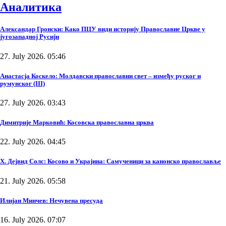
Аналитика
Александар Гронски: Како ПЦУ види историју Православне Цркве у
југозападној Русији
27. July 2026. 05:46
Анастасја Коскело: Молдавски православни свет – између руског и
румунског (III)
27. July 2026. 03:43
Димитрије Марковић: Косовска православна црква
22. July 2026. 04:45
Х. Дејвид Солс: Косово и Украјина: Самученици за канонско православље
21. July 2026. 05:58
Илијан Минчев: Нечувена пресуда
16. July 2026. 07:07