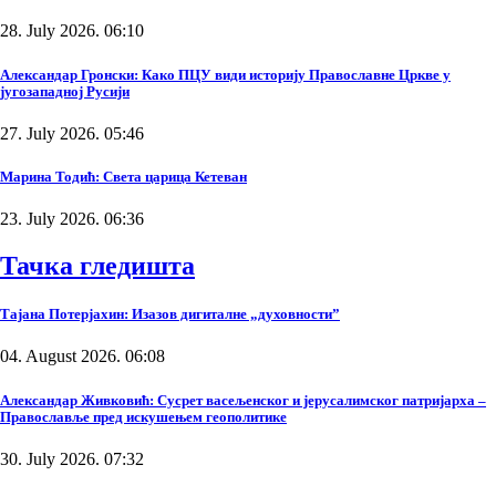
28. July 2026. 06:10
Александар Гронски: Како ПЦУ види историју Православне Цркве у
југозападној Русији
27. July 2026. 05:46
Марина Тодић: Света царица Кетеван
23. July 2026. 06:36
Тачка гледишта
Тајана Потерјахин: Изазов дигиталне „духовности”
04. August 2026. 06:08
Александар Живковић: Сусрет васељенског и јерусалимског патријарха –
Православље пред искушењем геополитике
30. July 2026. 07:32