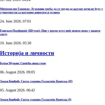
Митрополит Гаврило: Духовник треба да се труди да његове речи не буду у
супротности са његовим животом и делима
24. June 2026. 07:01
Епископ Порфирије (Шутов): Пир у време куге није нешто ново у нашем
свету
19. June 2026. 05:30
Историја и личности
Бојан Муњин: Свијећа ипак гори
06. August 2026. 09:05
Зоран Кинђић: Света старица Галактија Критска (II)
05. August 2026. 06:42
Зоран Кинђић: Света старица Галактија Критска (I)