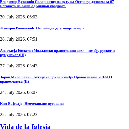
Владимир Вуковић: Соларни зид на путу ка Острогу: дозвола за 67
мегавата на више од милион квадрата
30. July 2026. 06:03
Живојин Ракочевић: Неслобода другачије говори
28. July 2026. 07:51
Анастасја Коскело: Молдавски православни свет – између руског и
румунског (III)
27. July 2026. 03:43
Зоран Милошевић: Бугарска црква између Православља и НАТО
православља (II)
24. July 2026. 06:07
Ким Вајтсајд: Неочекивано путовање
22. July 2026. 07:23
Vida de la Iglesia