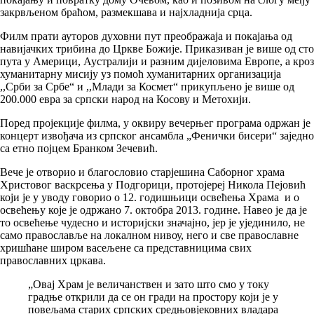
закрвљеном браћом, размекшава и најхладнија срца.
Филм прати ауторов духовни пут преображаја и покајања од
навијачких трибина до Цркве Божије. Приказиван је више од сто
пута у Америци, Аустралији и разним дијеловима Европе, а кроз
хуманитарну мисију уз помоћ хуманитарних организација
,,Срби за Србе“ и ,,Млади за Космет“ прикупљено је више од
200.000 евра за српски народ на Косову и Метохији.
Поред пројекције филма, у оквиру вечерњег програма одржан је
концерт извођача из српског ансамбла „Фенички бисери“ заједно
са етно појцем Бранком Зечевић.
Вече је отворио и благословио старјешина Саборног храма
Христовог васкрсења у Подгорици, протојереј Никола Пејовић
који је у уводу говорио о 12. годишњици освећења Храма и о
освећењу које је одржано 7. октобра 2013. године. Навео је да је
то освећење чудесно и историјски значајно, јер је ујединило, не
само православље на локалном нивоу, него и све православне
хришћане широм васељене са представницима свих
православних цркава.
„Овај Храм је величанствен и зато што смо у току
градње открили да се он гради на простору који је у
повељама старих српских средњовјековних владара