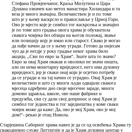
Стефана Провјенчаног, Краља Милутина и Цара
Душана означен као метох манастира Хиландара и та
веза је много значајна. Величанствен је и по томе
што је у њему васкрсло и православље у Црној Гори.
Ово је мјесто које је симбол тог васкрсења и значајно
је по томе што градња овога храма је обухватила
свакога човјека без обзира на његов положај, звање
или позицију коју је имао или старост. Свако је могао
да нађе начин да се у њему угради. Готово да нијесам
чуо да је негдје у року градње неког храма било
акција, ,,Сви по евро за Храм“. Знате шта то значи?
Евро за овај Храм овакав и оволики не значи ништа,
али он нема монетарну вриједност, него има духовну
вриједност, јер је сваки онај који је осјетио потребу
да се угради и на тај начин се уградио. Овај Храм је
величаствен и што су многи људи одвајали свакога
мјесеца одређени дио своје мјесечне зараде, многи
домови здравља, школе, ове наше фабрике и
предузећа, сви су дали свој допринос и овај Храм је
симбол тог јединства и тог заједнештва у коме сваки
човјек може да каже: Да, ово је мој Храм, ово је мој
дом!“- рекао је отац Никола.
Старјешина Саборног храма навео је да се од освећења Храма ту
свакодневно служе Литургије и да је Храм духовни центар у