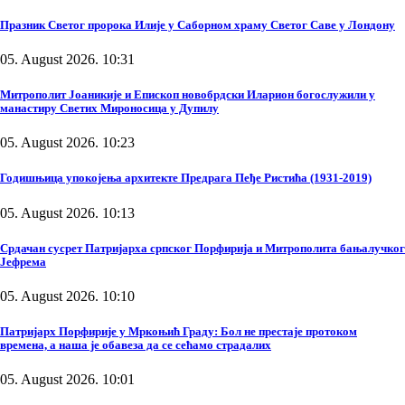
Празник Светог пророка Илије у Саборном храму Светог Саве у Лондону
05. August 2026. 10:31
Митрополит Јоаникије и Епископ новобрдски Иларион богослужили у
манастиру Светих Мироносица у Дупилу
05. August 2026. 10:23
Годишњица упокојења архитекте Предрага Пеђе Ристића (1931-2019)
05. August 2026. 10:13
Срдачан сусрет Патријарха српског Порфирија и Митрополита бањалучког
Јефрема
05. August 2026. 10:10
Патријарх Порфирије у Мркоњић Граду: Бол не престаје протоком
времена, а наша је обавеза да се сећамо страдалих
05. August 2026. 10:01