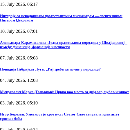
15. July 2026. 06:17
Интервју са некадашњим протестантским мисионаром — свештеником
Питером Џексоном
10. July 2026. 07:01
Александра Карамихалева: Једна православна породица у Швајцарској –
између финансија, фармације и вечности
07. July 2026. 05:08
Попадија Габријела Луга: „Рај треба да почне у породици“
04. July 2026. 12:08
Митрополит Марко (Головков): Црква као место за дијалог, љубав и живот
03. July 2026. 05:10
Игор Борозан: Уметност је кроз култ Светог Саве сачувала идентитет
српског бића
02. July 2026. 04:24