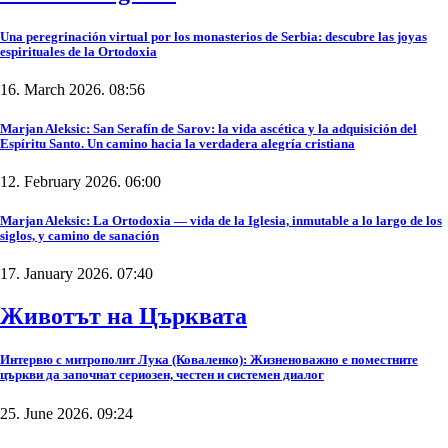
Una peregrinación virtual por los monasterios de Serbia: descubre las joyas
espirituales de la Ortodoxia
16. March 2026. 08:56
Marjan Aleksic: San Serafín de Sarov: la vida ascética y la adquisición del
Espíritu Santo. Un camino hacia la verdadera alegría cristiana
12. February 2026. 06:00
Marjan Aleksic: La Ortodoxia — vida de la Iglesia, inmutable a lo largo de los
siglos, y camino de sanación
17. January 2026. 07:40
Животът на Църквата
Интервю с митрополит Лука (Коваленко): Жизненоважно е поместните
църкви да започнат сериозен, честен и системен диалог
25. June 2026. 09:24