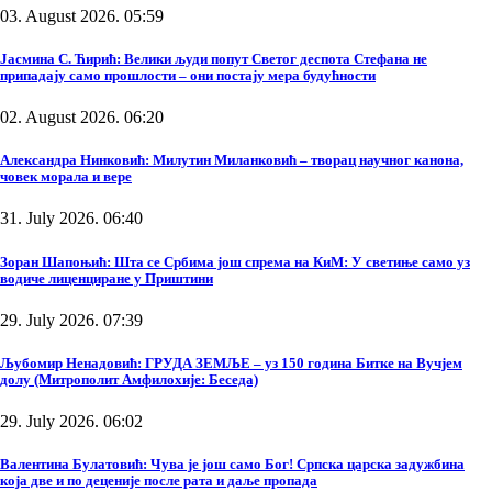
03. August 2026. 05:59
Јасмина С. Ћирић: Велики људи попут Светог деспота Стефана не
припадају само прошлости – они постају мера будућности
02. August 2026. 06:20
Александра Нинковић: Милутин Миланковић – творац научног канона,
човек морала и вере
31. July 2026. 06:40
Зоран Шапоњић: Шта се Србима још спрема на КиМ: У светиње само уз
водиче лиценциране у Приштини
29. July 2026. 07:39
Љубомир Ненадовић: ГРУДА ЗЕМЉЕ – уз 150 година Битке на Вучјем
долу (Митрополит Амфилохије: Беседа)
29. July 2026. 06:02
Валентина Булатовић: Чува је још само Бог! Српска царска задужбина
која две и по деценије после рата и даље пропада