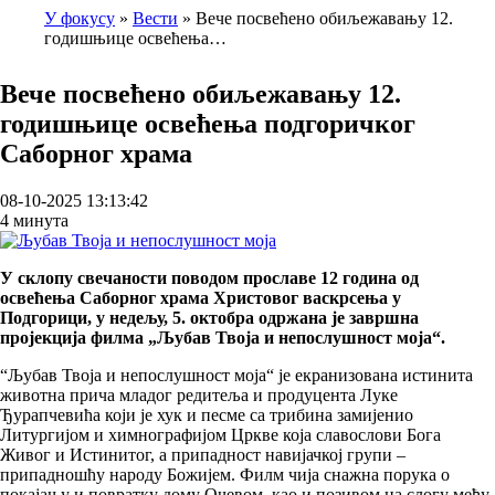
У фокусу
Вести
Вече посвећено обиљежавању 12.
годишњице освећења…
Breadcrumb
Вече посвећено обиљежавању 12.
годишњице освећења подгоричког
Саборног храма
08-10-2025 13:13:42
4 минута
У склопу свечаности поводом прославе 12 година од
освећења Саборног храма Христовог васкрсења у
Подгорици, у недељу, 5. октобра одржана је завршна
пројекција филма „Љубав Твоја и непослушност моја“.
“Љубав Твоја и непослушност моја“ је екранизована истинита
животна прича младог редитеља и продуцента Луке
Ђурапчевића који је хук и песме са трибина замијенио
Литургијом и химнографијом Цркве која славослови Бога
Живог и Истинитог, а припадност навијачкој групи –
припадношћу народу Божијем. Филм чија снажна порука о
покајању и повратку дому Очевом, као и позивом на слогу међу