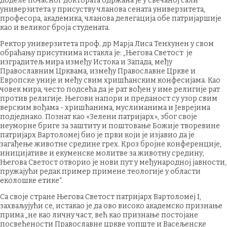
доделе почасног доктората одржана је у свечаној сали
универзитета у присуству чланова сената универзитета,
професора, академика, чланова делегација обе патријаршије
као и великог броја студената.
Ректор универзитета проф. др Марја Лиса Тенхунен у свом
обраћању присутнима истакла је: „Његова Светост је
изградитељ мира између Истока и Запада, међу
Православним Црквама, између Православне Цркве и
Европске уније и међу свим хришћанским конфесијама. Као
човек мира, често подсећа да је рат вођен у име религије рат
против религије. Његови напори и преданост су узор свим
верским вођама - хришћанима, муслиманима и Јеврејима
подједнако. Познат као «Зелени патријарх», због своје
неуморне бриге за заштиту и поштовање Божије творевине
патријарх Вартоломеј био је први који је изјавио да је
загађење животне средине грех. Кроз бројне конференције,
иницијативе и екуменске молитве за животну средину,
Његова Светост отворио је нови пут у међународној јавности,
пружајући редак пример примене теологије у области
еколошке етике“.
Са своје стране Његова Светост патријарх Вартоломеј I,
захваљујући се, истакао је да ово високо академско признање
прима „не као личну част, већ као признање постојане
посвећености Православне цркве уопште и Васељенске