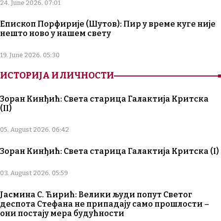
24. June 2026. 07:01
Епископ Порфирије (Шутов): Пир у време куге није
нешто ново у нашем свету
19. June 2026. 05:30
ИСТОРИЈА И ЛИЧНОСТИ
Зоран Кинђић: Света старица Галактија Критска
(II)
05. August 2026. 06:42
Зоран Кинђић: Света старица Галактија Критска (I)
03. August 2026. 05:59
Јасмина С. Ћирић: Велики људи попут Светог
деспота Стефана не припадају само прошлости –
они постају мера будућности