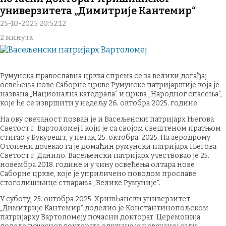
универзитета „Димитрије Кантемир“
25-10-2025 20:52:12
2 минута
Румунска православна црква спрема се за велики догађај
освећења нове Саборне цркве Румунске патријаршије која је
названа „Национална катедрала“ и црква „Народног спасења“,
које ће се извршити у недељу 26. октобра 2025. године.
На ову свечаност позван је и Васељенски патријарх Његова
Светост г. Вартоломеј I који је са својом свештеном пратњом
стигао у Букурешт, у петак, 25. октобра. 2025. На аеродрому
Отопени дочекао га је домаћин румунски патријарх Његова
Светост г. Данило. Васељенски патријарх учествовао је 25.
новембра 2018. године и у чину освећења олтара нове
Саборне цркве, које је уприличено поводом прославе
стогодишњице стварања „Велике Румуније“.
У суботу, 25. октобра 2025. Хришћански универзитет
„Димитрије Кантемир“ доделио је Константинопољском
патријарху Вартоломеју почасни докторат. Церемонија