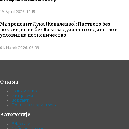
19. April 2026. 12:15
Митрополит Лука (Коваленко): Паството без
покрив, но не без Бога: за духовното единство в
условия на потисничество
01. March 2026. 06:39
О нама
Наша мисија
Импресум
Контакт
Политика коришћења
Категорије
У Фокусу
Одбрана Цркве