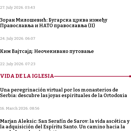
27. July 2026. 03:43
Зоран Милошевић: Бугарска црква између
Православља и НАТО православља (II)
24. July 2026. 06:07
Ким Вајтсајд: Неочекивано путовање
22. July 2026. 07:23
VIDA DE LA IGLESIA
Una peregrinación virtual por los monasterios de
Serbia: descubre las joyas espirituales de la Ortodoxia
16. March 2026. 08:56
Marjan Aleksic: San Serafín de Sarov: la vida ascética y
la adquisición del Espíritu Santo. Un camino hacia la