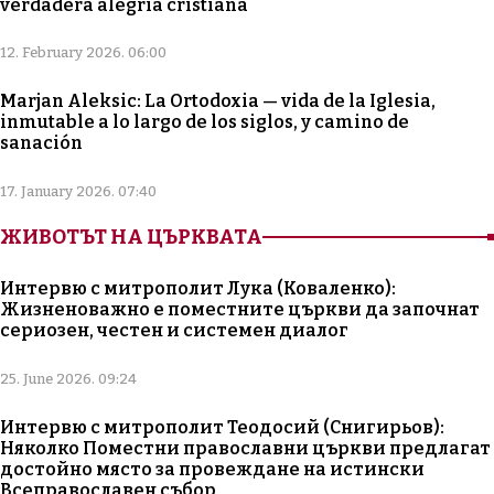
verdadera alegría cristiana
12. February 2026. 06:00
Marjan Aleksic: La Ortodoxia — vida de la Iglesia,
inmutable a lo largo de los siglos, y camino de
sanación
17. January 2026. 07:40
ЖИВОТЪТ НА ЦЪРКВАТА
Интервю с митрополит Лука (Коваленко):
Жизненоважно е поместните църкви да започнат
сериозен, честен и системен диалог
25. June 2026. 09:24
Интервю с митрополит Теодосий (Снигирьов):
Няколко Поместни православни църкви предлагат
достойно място за провеждане на истински
Всеправославен събор