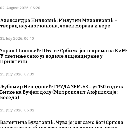
02. August 2026. 06:20
Александра Нинковић: Милутин Миланковић –
творац научног канона, човек морала и вере
31. July 2026. 06:40
Зоран Шапоњић: Шта се Србима још спрема на КиМ:
У светиње само уз водиче лиценциране у
Приштини
29. July 2026. 07:39
Љубомир Ненадовић: ГРУДА ЗЕМЉЕ – уз 150 година
Битке на Вучјем долу (Митрополит Амфилохије:
Беседа)
29. July 2026. 06:02
Валентина Булатовић: Чува је још само Бог! Српска
царска задужбина која две и по деценије после