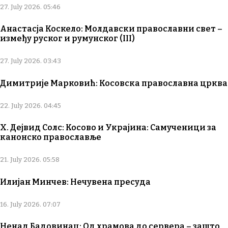
27. July 2026. 05:46
Анастасја Коскело: Молдавски православни свет –
између руског и румунског (III)
27. July 2026. 03:43
Димитрије Марковић: Косовска православна црква
22. July 2026. 04:45
Х. Дејвид Солс: Косово и Украјина: Самученици за
канонско православље
21. July 2026. 05:58
Илијан Минчев: Нечувена пресуда
16. July 2026. 07:07
Ненад Бадовинац: Од храмова до сервера – зашто