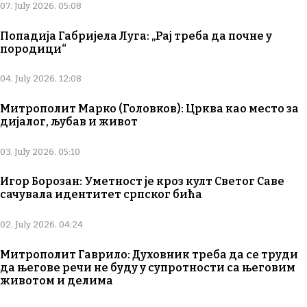
07. July 2026. 05:08
Попадија Габријела Луга: „Рај треба да почне у
породици“
04. July 2026. 12:08
Митрополит Марко (Головков): Црква као место за
дијалог, љубав и живот
03. July 2026. 05:10
Игор Борозан: Уметност је кроз култ Светог Саве
сачувала идентитет српског бића
02. July 2026. 04:24
Митрополит Гаврило: Духовник треба да се труди
да његове речи не буду у супротности са његовим
животом и делима