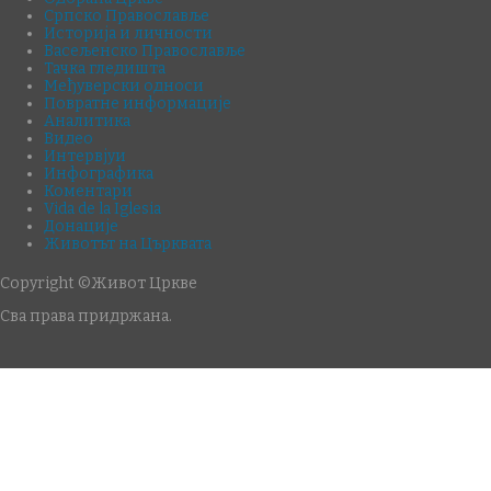
Српско Православље
Историја и личности
Васељенско Православље
Тачка гледишта
Међуверски односи
Повратне информације
Аналитика
Видео
Интервјуи
Инфографика
Коментари
Vida de la Iglesia
Донације
Животът на Църквата
Copyright ©Живот Цркве
Сва права придржана.