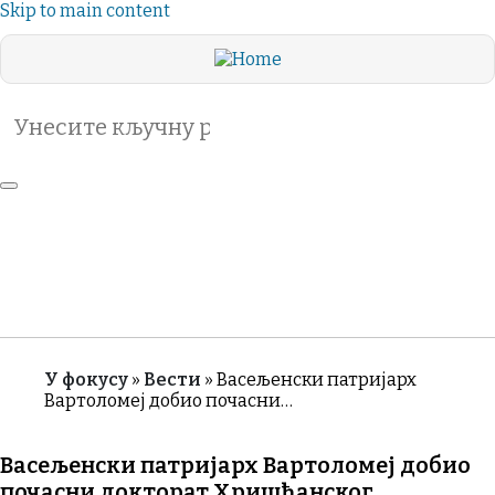
Skip to main content
Search
Header
VIDA
DE LA
Category
ВАСЕЉЕНСКО
IGLESIA
Menu
ПРАВОСЛАВЉЕ
ЖИВОТЪТ
РУБРИКЕ
Т
НА
ЦЪРКВАТА
ТА
У фокусу
Вести
Васељенски патријарх
Вартоломеј добио почасни…
Breadcrumb
Васељенски патријарх Вартоломеј добио
почасни докторат Хришћанског