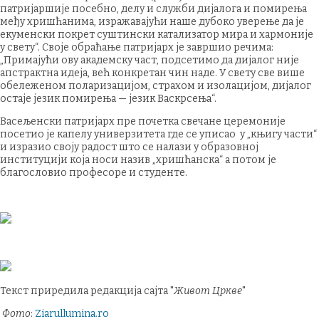
патријаршије посебно, делу и служби дијалога и помирења
међу хришћанима, изражавајући наше дубоко уверење да је
екуменски покрет суштински катализатор мира и хармоније
у свету“. Своје обраћање патријарх је завршио речима:
„Примајући ову академску част, подсетимo да дијалог није
апстрактна идеја, већ конкретан чин наде. У свету све више
обележеном поларизацијом, страхом и изолацијом, дијалог
остаје језик помирења — језик Васкрсења“.
Васељенски патријарх пре почетка свечане церемоније
посетио је капелу универзитета где се уписао у „књигу части“
и изразио своју радост што се налази у образовној
институцији која носи назив „хришћанска“ а потом је
благословио професоре и студенте.
Текст приредила редакција сајта "
Живот Цркве
"
Фото
:
Ziarullumina.ro