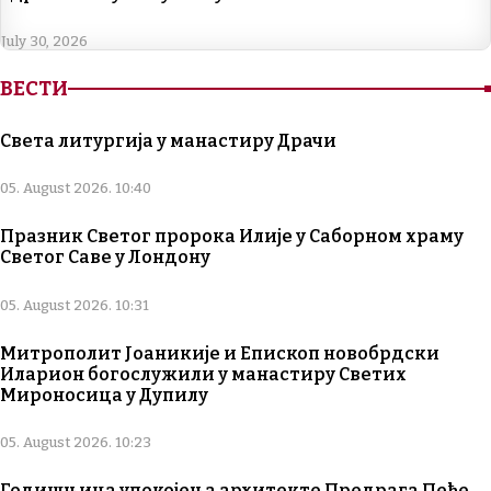
July 30, 2026
ВЕСТИ
Света литургија у манастиру Драчи
05. August 2026. 10:40
Празник Светог пророка Илије у Саборном храму
Светог Саве у Лондону
05. August 2026. 10:31
Митрополит Јоаникије и Епископ новобрдски
Иларион богослужили у манастиру Светих
Мироносица у Дупилу
05. August 2026. 10:23
Годишњица упокојења архитекте Предрага Пеђе