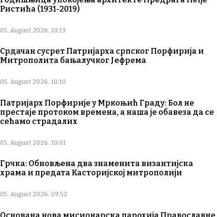
Ристића (1931-2019)
05. August 2026. 10:13
Срдачан сусрет Патријарха српског Порфирија и
Митрополита бањалучког Јефрема
05. August 2026. 10:10
Патријарх Порфирије у Мркоњић Граду: Бол не
престаје протоком времена, а наша је обавеза да се
сећамо страдалих
05. August 2026. 10:01
Грчка: Обновљена два знаменита византијска
храма и предата Касторијској митрополији
05. August 2026. 09:52
Основана нова мисионарска парохија Православне