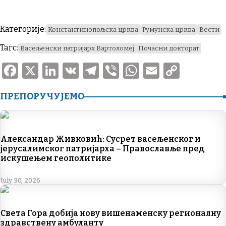
Категорије:
Константинопољска црква
Румунска црква
Вести
Тагс:
Васељенски патријарх Вартоломеј
Почасни докторат
F
X
Li
V
T
V
W
E
C
a
n
K
el
ib
h
m
o
ПРЕПОРУЧУЈЕМО
c
k
e
er
at
ai
p
e
e
gr
s
l
y
b
dI
a
A
Li
Александар Живковић: Сусрет васељенског и
o
n
m
p
n
јерусалимског патријарха – Православље пред
искушењем геополитике
o
p
k
k
July 30, 2026
Света Гора добија нову вишенаменску регионалну
здравствену амбуланту