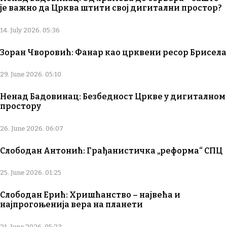
је важно да Црква штити свој дигитални простор?
14. July 2026. 05:36
Зоран Чворовић: Фанар као црквени ресор Брисела
29. June 2026. 05:10
Ненад Бадовинац: Безбедност Цркве у дигиталном
простору
26. June 2026. 06:07
Слободан Антонић: Грађанистичка „реформа“ СПЦ
25. June 2026. 01:25
Слободан Ерић: Хришћанство – највећа и
најпрогоњенија вера на планети
21. June 2026. 05:23