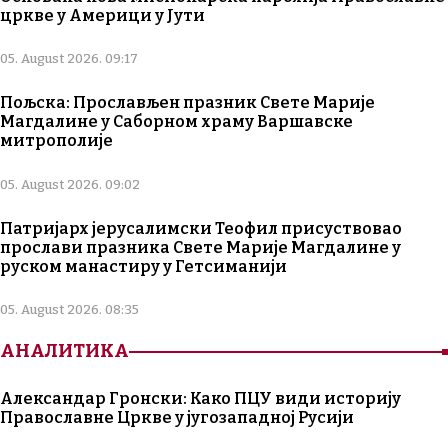
цркве у Америци у Јути
05. August 2026. 09:17
Пољска: Прослављен празник Свете Марије
Магдалине у Саборном храму Варшавске
митрополије
05. August 2026. 09:02
Патријарх јерусалимски Теофил присуствовао
прослави празника Свете Марије Магдалине у
руском манастиру у Гетсиманији
05. August 2026. 08:35
АНАЛИТИКА
Александар Гронски: Како ПЦУ види историју
Православне Цркве у југозападној Русији