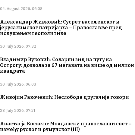
04. August 2026. 06:08
Александар Живковић: Сусрет васељенског и
јерусалимског патријарха – Православље пред
искушењем геополитике
30. July 2026. 07:32
Владимир Вуковић: Соларни зид на путу ка
Острогу: дозвола за 67 мегавата на више од милион
квадрата
30. July 2026. 06:03
Живојин Ракочевић: Неслобода другачије говори
28. July 2026. 07:51
Анастасја Коскело: Молдавски православни свет –
између руског и румунског (III)