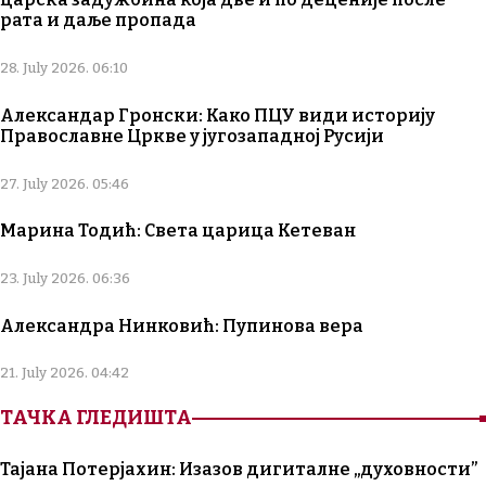
рата и даље пропада
28. July 2026. 06:10
Александар Гронски: Како ПЦУ види историју
Православне Цркве у југозападној Русији
27. July 2026. 05:46
Марина Тодић: Света царица Кетеван
23. July 2026. 06:36
Александра Нинковић: Пупинова вера
21. July 2026. 04:42
ТАЧКА ГЛЕДИШТА
Тајана Потерјахин: Изазов дигиталне „духовности”