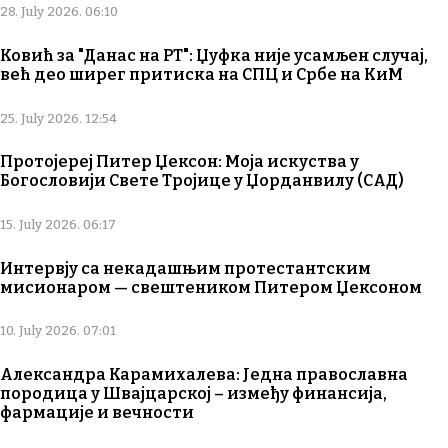
28. July 2026. 06:10
Ковић за "Данас на РТ": Џуфка није усамљен случај,
већ део ширег притиска на СПЦ и Србе на КиМ
25. July 2026. 12:54
Протојереј Питер Џексон: Моја искуства у
Богословији Свете Тројице у Џорданвилу (САД)
15. July 2026. 06:17
Интервју са некадашњим протестантским
мисионаром — свештеником Питером Џексоном
10. July 2026. 07:01
Александра Карамихалева: Једна православна
породица у Швајцарској – између финансија,
фармације и вечности