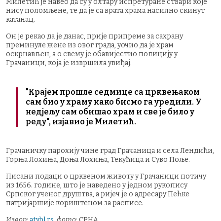
Милетић је навео да су у олтару испретуране ствари које
нису поломљене, те да је са врата храма насилно скинут
катанац.
Он је рекао да је данас, прије припреме за сахрану
преминуле жене из овог града, уочио да је храм
оскрнављен, а о свему је обавијестио полицију у
Грачаници, која је извршила увиђај.
"Крајем прошле седмице са црквењаком
сам био у храму како бисмо га уредили. У
нед‌јељу сам обишао храм и све је било у
реду", изјавио је Милетић.
Грачаничку парохију чине град Грачаница и села Лендићи,
Горња Лохиња, Доња Лохиња, Текућица и Суво Поље.
Писани подаци о црквеном животу у Грачаници потичу
из 1656. године, што је наведено у једном рукопису
Српског ученог друштва, а ријеч је о адресару Пећке
патријаршије кориштеном за расписе.
Извор
:
atvbl.rs
,
фото
: СРНА