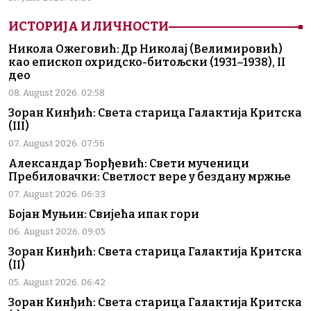
ИСТОРИЈА И ЛИЧНОСТИ
Никола Ожеговић: Др Николај (Велимировић)
као епископ охридско-битољски (1931–1938), II
део
08. August 2026. 02:58
Зоран Кинђић: Света старица Галактија Критска
(III)
07. August 2026. 07:56
Александар Ђорђевић: Свети мученици
Пребиловачки: Светлост вере у бездану мржње
07. August 2026. 06:33
Бојан Муњин: Свијећа ипак гори
06. August 2026. 09:05
Зоран Кинђић: Света старица Галактија Критска
(II)
05. August 2026. 06:42
Зоран Кинђић: Света старица Галактија Критска