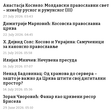
Анастасја Коскело: Молдавски православни свет
– између руског и румунског (III)
27. July 2026. 03:43
Димитрије Марковић: Косовска православна
црква
22. July 2026. 04:45
Х. Дејвид Солс: Косово и Украјина: Самученици
за канонско православље
21. July 2026. 05:58
Илијан Минчев: Нечувена пресуда
16. July 2026. 07:07
Ненад Бадовинац: Од храмова до сервера –
зашто је важно да Црква штити свој дигитални
простор?
14. July 2026. 05:36
Зоран Чворовић: Фанар као црквени ресор
Брисела
29. June 2026. 05:10