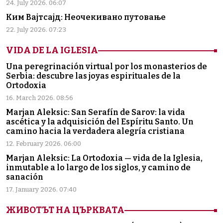
24. July 2026. 06:07
Ким Вајтсајд: Неочекивано путовање
22. July 2026. 07:23
VIDA DE LA IGLESIA
Una peregrinación virtual por los monasterios de
Serbia: descubre las joyas espirituales de la
Ortodoxia
16. March 2026. 08:56
Marjan Aleksic: San Serafín de Sarov: la vida
ascética y la adquisición del Espíritu Santo. Un
camino hacia la verdadera alegría cristiana
12. February 2026. 06:00
Marjan Aleksic: La Ortodoxia — vida de la Iglesia,
inmutable a lo largo de los siglos, y camino de
sanación
17. January 2026. 07:40
ЖИВОТЪТ НА ЦЪРКВАТА