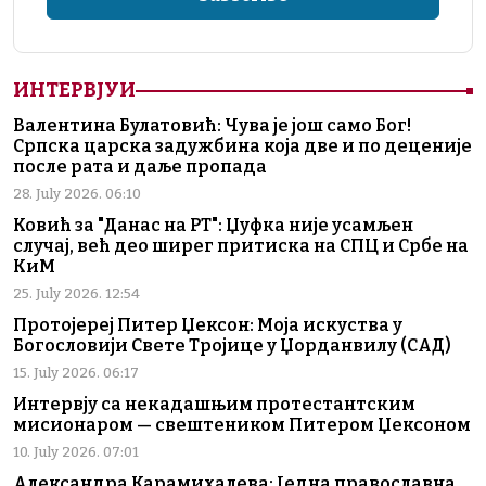
ИНТЕРВЈУИ
Валентина Булатовић: Чува је још само Бог!
Српска царска задужбина која две и по деценије
после рата и даље пропада
28. July 2026. 06:10
Ковић за "Данас на РТ": Џуфка није усамљен
случај, већ део ширег притиска на СПЦ и Србе на
КиМ
25. July 2026. 12:54
Протојереј Питер Џексон: Моја искуства у
Богословији Свете Тројице у Џорданвилу (САД)
15. July 2026. 06:17
Интервју са некадашњим протестантским
мисионаром — свештеником Питером Џексоном
10. July 2026. 07:01
Александра Карамихалева: Једна православна