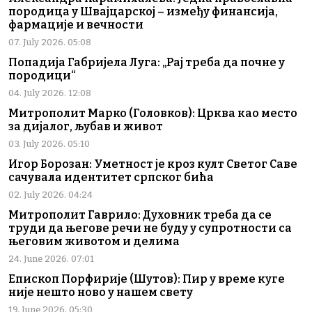
породица у Швајцарској – између финансија,
фармације и вечности
07. July 2026. 05:08
Попадија Габријела Луга: „Рај треба да почне у
породици“
04. July 2026. 12:08
Митрополит Марко (Головков): Црква као место
за дијалог, љубав и живот
03. July 2026. 05:10
Игор Борозан: Уметност је кроз култ Светог Саве
сачувала идентитет српског бића
02. July 2026. 04:24
Митрополит Гаврило: Духовник треба да се
труди да његове речи не буду у супротности са
његовим животом и делима
24. June 2026. 07:01
Епископ Порфирије (Шутов): Пир у време куге
није нешто ново у нашем свету
19. June 2026. 05:30