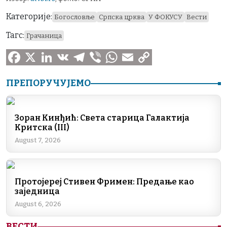
Категорије:
Богословље
Српска црква
У ФОКУСУ
Вести
Тагс:
Грачаница
F
X
L
V
T
V
W
E
C
ПРЕПОРУЧУЈЕМО
a
i
K
e
i
h
m
o
c
n
l
b
a
a
p
Зоран Кинђић: Света старица Галактија
e
k
e
e
t
i
y
Критска (III)
b
e
g
r
s
l
L
August 7, 2026
o
d
r
A
i
o
I
a
p
n
Протојереј Стивен Фримен: Предање као
k
n
m
p
k
заједница
August 6, 2026
ВЕСТИ