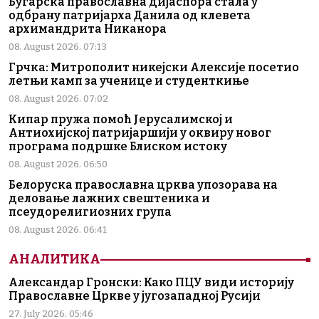
Бугарска православна дијаспора стала у
одбрану патријарха Данила од клевета
архимандрита Никанора
08. August 2026. 07:13
Грчка: Митрополит никејски Алексије посетио
летњи камп за ученице и студенткиње
08. August 2026. 07:02
Кипар пружа помоћ Јерусалимској и
Антиохијској патријаршији у оквиру новог
програма подршке Блиском истоку
08. August 2026. 06:50
Белоруска православна црква упозорава на
деловање лажних свештеника и
псеудорелигиозних група
08. August 2026. 06:41
АНАЛИТИКА
Александар Гронски: Како ПЦУ види историју
Православне Цркве у југозападној Русији
27. July 2026. 05:46