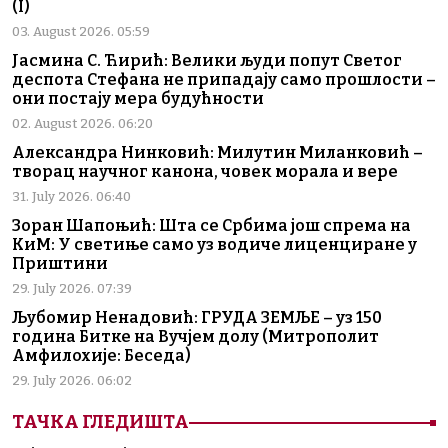
(I)
03. August 2026. 05:59
Јасмина С. Ћирић: Велики људи попут Светог
деспота Стефана не припадају само прошлости –
они постају мера будућности
02. August 2026. 06:20
Александра Нинковић: Милутин Миланковић –
творац научног канона, човек морала и вере
31. July 2026. 06:40
Зоран Шапоњић: Шта се Србима још спрема на
КиМ: У светиње само уз водиче лиценциране у
Приштини
29. July 2026. 07:39
Љубомир Ненадовић: ГРУДА ЗЕМЉЕ – уз 150
година Битке на Вучјем долу (Митрополит
Амфилохије: Беседа)
29. July 2026. 06:02
ТАЧКА ГЛЕДИШТА