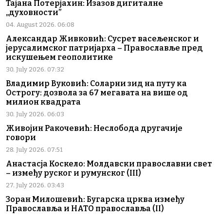
Тајана Потерјахин: Изазов дигиталне
„духовности”
04. August 2026. 06:08
Александар Живковић: Сусрет васељенског и
јерусалимског патријарха – Православље пред
искушењем геополитике
30. July 2026. 07:32
Владимир Вуковић: Соларни зид на путу ка
Острогу: дозвола за 67 мегавата на више од
милион квадрата
30. July 2026. 06:03
Живојин Ракочевић: Неслобода другачије
говори
28. July 2026. 07:51
Анастасја Коскело: Молдавски православни свет
– између руског и румунског (III)
27. July 2026. 03:43
Зоран Милошевић: Бугарска црква између
Православља и НАТО православља (II)