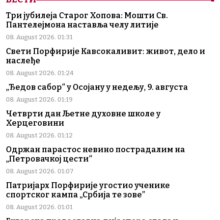
Три јубилеја Старог Хопова: Мошти Св.
Пантелејмона наставља челу литије
08. August 2026. 01:31
Свети Порфирије Кавсокаливит: живот, дело и
наслеђе
08. August 2026. 01:24
„Ђедов сабор“ у Осојану у недељу, 9. августа
08. August 2026. 01:19
Четврти дан Љетне духовне школе у
Херцеговини
08. August 2026. 01:12
Одржан парастос невино пострадалим на
„Петровачкој цести“
08. August 2026. 01:07
Патријарх Порфирије угостио ученике
спортског кампа „Србија те зове”
08. August 2026. 01:01