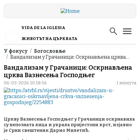
Skip to main content
VIDA DE LA IGLESIA
ЖИВОТЪТ НА ЦЪРКВАТА
Breadcrumb
У фокусу
Богословље
Вандализам у Грачаници: Оскрнављена црква…
Вандализам у Грачаници: Оскрнављена
црква Вазнесења Господњег
06-03-2026 10:58:56
1 минута
Цркву Вазнесења Господњег у Грачаници оскрнавила
су непозната лица и украла пријестони крст, изјавио
је Срни свештеник Дарио Милетић.