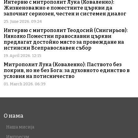
Интервю с митрополит Лука (Коваленко):
Жизненоважно е поместните църкви да
започнат сериозен, честен и системен диалог
25. June 2026. 09:24
Интервю с митрополит Теодосий (Снигирьов):
Няколко Поместни православни църкви
предлагат достойно място за провеждане на
истински Всеправославен събор
19. April 2026. 12:15
Митрополит Лука (Коваленко): Паството без
покрив, но не без Бога: за духовното единство в
условия на потисничество
01. March 2026. 06:39
О нама
Наша мисија
Импресум