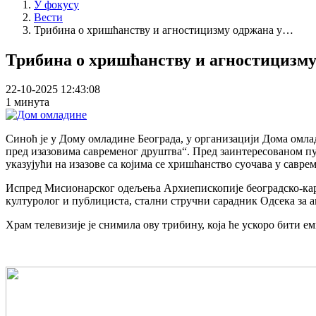
У фокусу
Вести
Трибина о хришћанству и агностицизму одржана у…
Трибина о хришћанству и агностицизму
22-10-2025 12:43:08
1 минута
Синоћ је у Дому омладине Београда, у организацији Дома омла
пред изазовима савременог друштва“. Пред заинтересованом пу
указујући на изазове са којима се хришћанство суочава у савре
Испред Мисионарског одељења Архиепископије београдско-кар
културолог и публициста, стални стручни сарадник Одсека за
Храм телевизије је снимила ову трибину, која ће ускоро бити 