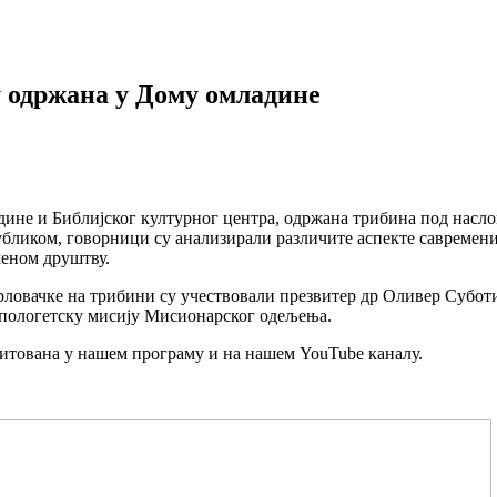
 одржана у Дому омладине
дине и Библијског културног центра, одржана трибина под насло
бликом, говорници су анализирали различите аспекте савремених
меном друштву.
ловачке на трибини су учествовали презвитер др Оливер Субо
 апологетску мисију Мисионарског одељења.
емитована у нашем програму и на нашем YouTube каналу.