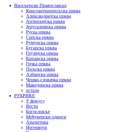
Васељенско Православље
Константинопољска црква
Александријска црква
Антиохијска црква
Јерусалимска црква
Руска црква
Српска црква
Румунска црква
Бугарска црква
Грузијска црква
Кипарска црква
Грчка црква
Пољска црква
Албанска црква
Чешко-словачка црква
Македонска црква
остало
РУБРИКЕ
У фокусу
Вести
Богословље
Међуверски односи
Аналитика
Интервјуи