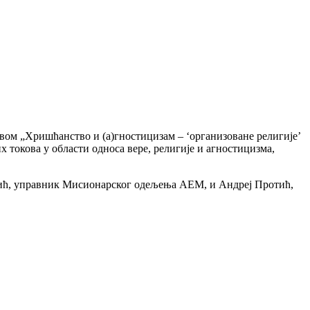
вом „Хришћанство и (а)гностицизам – ‘организоване религије’
 токова у области односа вере, религије и агностицизма,
тић, управник Мисионарског одељења АЕМ, и Андреј Протић,