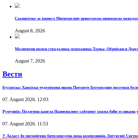
Саопштење за јавност Митрополије црногорско-приморске поводом
August 8, 2026
Молитвени помен страдалима мештанима Торња, Обријежи и Дерезе
August 7, 2026
Вести
Бугарска: Хавајска чудотворна икона Пресвете Богородице посетила бол
07. August 2026. 12:03
Румунија: Подземна капела Националног саборног храма биће осликана у
07. August 2026. 11:53
У Даласу ће премијерно бити изведена нова композиција Литургије Свето