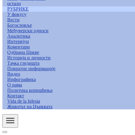
остало
РУБРИКЕ
У фокусу
Вести
Богословље
Међуверски односи
Аналитика
Интервјуи
Коментари
Одбрана Цркве
Историја и личности
Тачка гледишта
Повратне информације
Видео
Инфографика
О нама
Политика коришћења
Контакт
Vida de la Iglesia
Животът на Църквата