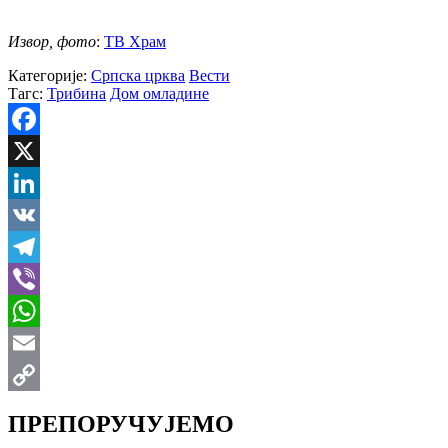
Извор, фото
:
ТВ Храм
Категорије:
Српска црква
Вести
Тагс:
Трибина
Дом омладине
Facebook
X
LinkedIn
VK
Telegram
Viber
WhatsApp
Email
Copy
ПРЕПОРУЧУЈЕМО
Link