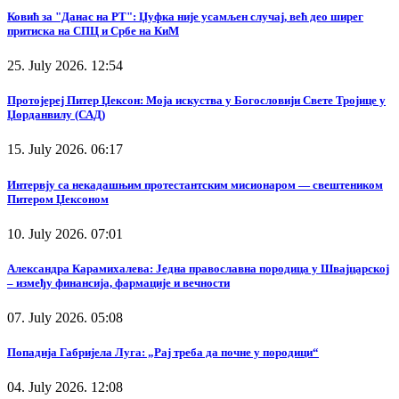
Ковић за "Данас на РТ": Џуфка није усамљен случај, већ део ширег
притиска на СПЦ и Србе на КиМ
25. July 2026. 12:54
Протојереј Питер Џексон: Моја искуства у Богословији Свете Тројице у
Џорданвилу (САД)
15. July 2026. 06:17
Интервју са некадашњим протестантским мисионаром — свештеником
Питером Џексоном
10. July 2026. 07:01
Александра Карамихалева: Једна православна породица у Швајцарској
– између финансија, фармације и вечности
07. July 2026. 05:08
Попадија Габријела Луга: „Рај треба да почне у породици“
04. July 2026. 12:08