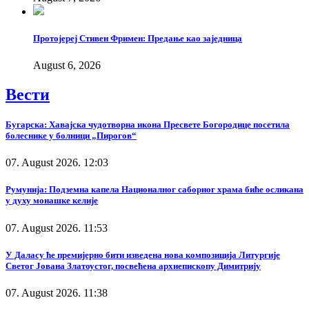
Протојереј Стивен Фримен: Предање као заједница
August 6, 2026
Вести
Бугарска: Хавајска чудотворна икона Пресвете Богородице посетила
болеснике у болници „Пирогов“
07. August 2026. 12:03
Румунија: Подземна капела Националног саборног храма биће осликана
у духу монашке келије
07. August 2026. 11:53
У Даласу ће премијерно бити изведена нова композиција Литургије
Светог Јована Златоустог, посвећена архиепископу Димитрију
07. August 2026. 11:38