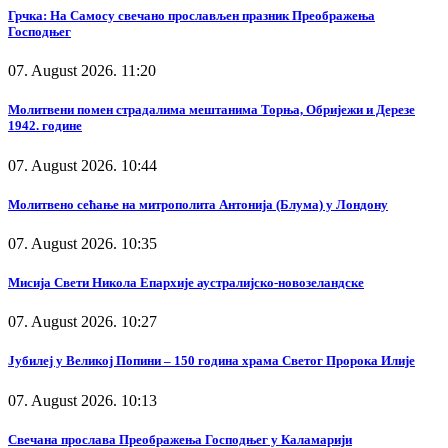
Грчка: На Самосу свечано прослављен празник Преображења
Господњег
07. August 2026. 11:20
Молитвени помен страдалима мештанима Торња, Обријежи и Дерезе
1942. године
07. August 2026. 10:44
Молитвено сећање на митрополита Антонија (Блума) у Лондону
07. August 2026. 10:35
Мисија Свети Никола Епархије аустралијско-новозеландске
07. August 2026. 10:27
Јубилеј у Великој Попини – 150 година храма Светог Пророка Илије
07. August 2026. 10:13
Свечана прослава Преображења Господњег у Каламарији