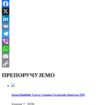
Facebook
X
LinkedIn
VK
Telegram
Viber
WhatsApp
Email
Copy
ПРЕПОРУЧУЈЕМО
Link
Зоран Кинђић: Света старица Галактија Критска (III)
August 7, 2026