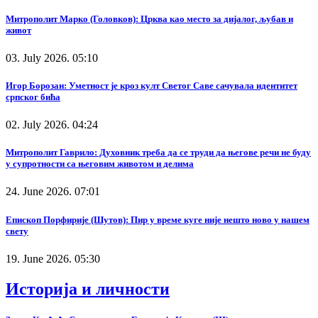
Митрополит Марко (Головков): Црква као место за дијалог, љубав и
живот
03. July 2026. 05:10
Игор Борозан: Уметност је кроз култ Светог Саве сачувала идентитет
српског бића
02. July 2026. 04:24
Митрополит Гаврило: Духовник треба да се труди да његове речи не буду
у супротности са његовим животом и делима
24. June 2026. 07:01
Епископ Порфирије (Шутов): Пир у време куге није нешто ново у нашем
свету
19. June 2026. 05:30
Историја и личности