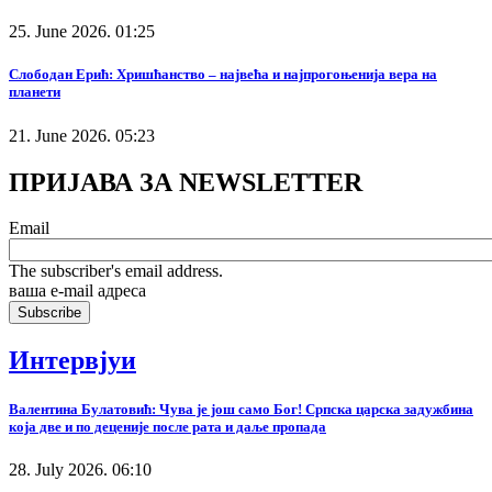
25. June 2026. 01:25
Слободан Ерић: Хришћанство – највећа и најпрогоњенија вера на
планети
21. June 2026. 05:23
ПРИЈАВА ЗА NEWSLETTER
Email
The subscriber's email address.
ваша е-mail адреса
Интервјуи
Валентина Булатовић: Чува је још само Бог! Српска царска задужбина
која две и по деценије после рата и даље пропада
28. July 2026. 06:10