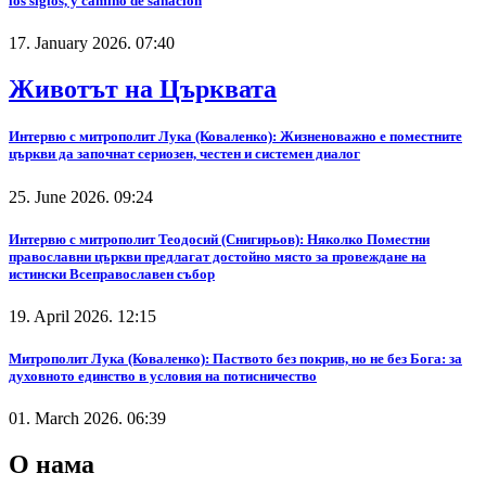
los siglos, y camino de sanación
17. January 2026. 07:40
Животът на Църквата
Интервю с митрополит Лука (Коваленко): Жизненоважно е поместните
църкви да започнат сериозен, честен и системен диалог
25. June 2026. 09:24
Интервю с митрополит Теодосий (Снигирьов): Няколко Поместни
православни църкви предлагат достойно място за провеждане на
истински Всеправославен събор
19. April 2026. 12:15
Митрополит Лука (Коваленко): Паството без покрив, но не без Бога: за
духовното единство в условия на потисничество
01. March 2026. 06:39
О нама