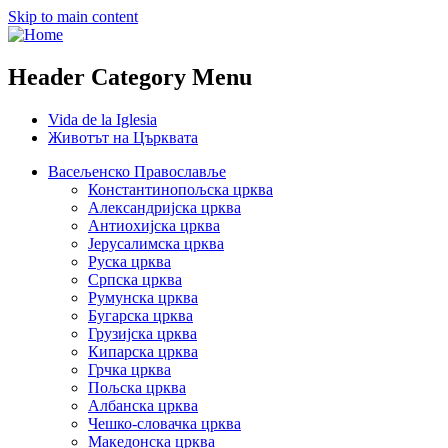
Skip to main content
Header Category Menu
Vida de la Iglesia
Животът на Църквата
Васељенско Православље
Константинопољска црква
Александријска црква
Антиохијска црква
Јерусалимска црква
Руска црква
Српска црква
Румунска црква
Бугарска црква
Грузијска црква
Кипарска црква
Грчка црква
Пољска црква
Албанска црква
Чешко-словачка црква
Македонска црква