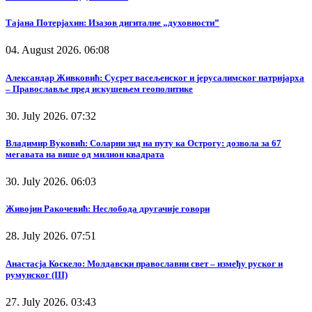
Тајана Потерјахин: Изазов дигиталне „духовности”
04. August 2026. 06:08
Александар Живковић: Сусрет васељенског и јерусалимског патријарха
– Православље пред искушењем геополитике
30. July 2026. 07:32
Владимир Вуковић: Соларни зид на путу ка Острогу: дозвола за 67
мегавата на више од милион квадрата
30. July 2026. 06:03
Живојин Ракочевић: Неслобода другачије говори
28. July 2026. 07:51
Анастасја Коскело: Молдавски православни свет – између руског и
румунског (III)
27. July 2026. 03:43