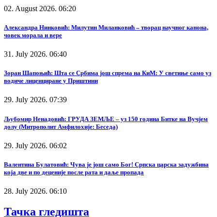
02. August 2026. 06:20
Александра Нинковић: Милутин Миланковић – творац научног канона,
човек морала и вере
31. July 2026. 06:40
Зоран Шапоњић: Шта се Србима још спрема на КиМ: У светиње само уз
водиче лиценциране у Приштини
29. July 2026. 07:39
Љубомир Ненадовић: ГРУДА ЗЕМЉЕ – уз 150 година Битке на Вучјем
долу (Митрополит Амфилохије: Беседа)
29. July 2026. 06:02
Валентина Булатовић: Чува је још само Бог! Српска царска задужбина
која две и по деценије после рата и даље пропада
28. July 2026. 06:10
Тачка гледишта