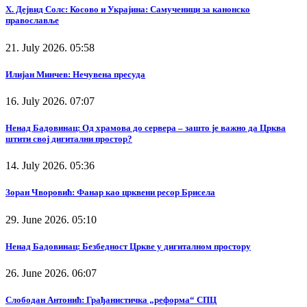
Х. Дејвид Солс: Косово и Украјина: Самученици за канонско
православље
21. July 2026. 05:58
Илијан Минчев: Нечувена пресуда
16. July 2026. 07:07
Ненад Бадовинац: Од храмова до сервера – зашто је важно да Црква
штити свој дигитални простор?
14. July 2026. 05:36
Зоран Чворовић: Фанар као црквени ресор Брисела
29. June 2026. 05:10
Ненад Бадовинац: Безбедност Цркве у дигиталном простору
26. June 2026. 06:07
Слободан Антонић: Грађанистичка „реформа“ СПЦ