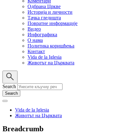
Коментари
Одбрана Цркве
Историја и личности
Тачка гледишта
Повратне информације
Видео
Инфографика
О нама
Политика коришћења
Контакт
Vida de la Iglesia
Животът на Църквата
Search
Vida de la Iglesia
Животът на Църквата
Breadcrumb