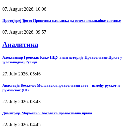
07. August 2026. 10:06
Протојереј Ђого: Приштина наставља да отима немањићке светиње
07. August 2026. 09:57
Аналитика
Александар Гронски: Како ПЦУ види историју Православне Цркве у
југозападној Русији
27. July 2026. 05:46
Анастасја Коскело: Молдавски православни свет – између руског и
румунског (III)
27. July 2026. 03:43
Димитрије Марковић: Косовска православна црква
22. July 2026. 04:45