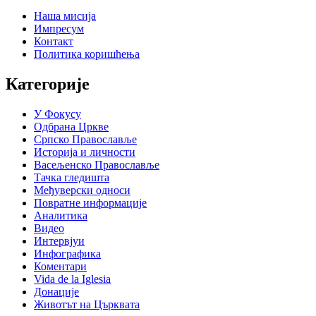
Наша мисија
Импресум
Контакт
Политика коришћења
Категорије
У Фокусу
Одбрана Цркве
Српско Православље
Историја и личности
Васељенско Православље
Тачка гледишта
Међуверски односи
Повратне информације
Аналитика
Видео
Интервјуи
Инфографика
Коментари
Vida de la Iglesia
Донације
Животът на Църквата