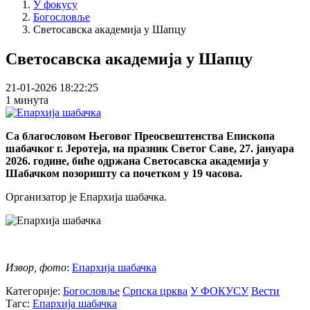
У фокусу
Богословље
Светосавска академија у Шапцу
Светосавска академија у Шапцу
21-01-2026 18:22:25
1 минута
Са благословом Његовог Преосвештенства Епископа
шабачког г. Јеротеја, на празник Светог Саве, 27. јануара
2026. године, биће одржана Светосавска академија у
Шабачком позоришту са почетком у 19 часова.
Организатор је Епархија шабачка.
Извор, фото
:
Епархија шабачка
Категорије:
Богословље
Српска црква
У ФОКУСУ
Вести
Тагс:
Епархија шабачка