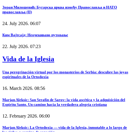
Зоран Милошевић: Бугарска црква између Православља и НАТО
православља (II)
24. July 2026. 06:07
Ким Вајтсајд: Неочекивано путовање
22. July 2026. 07:23
Vida de la Iglesia
Una peregrinación virtual por los monasterios de Serbia: descubre las joyas
espirituales de la Ortodoxia
16. March 2026. 08:56
Marjan Aleksic: San Serafín de Sarov: la vida ascética y la adquisición del
Espíritu Santo. Un camino hacia la verdadera alegría cristiana
12. February 2026. 06:00
Marjan Aleksic: La Ortodoxia — vida de la Iglesia, inmutable a lo largo de