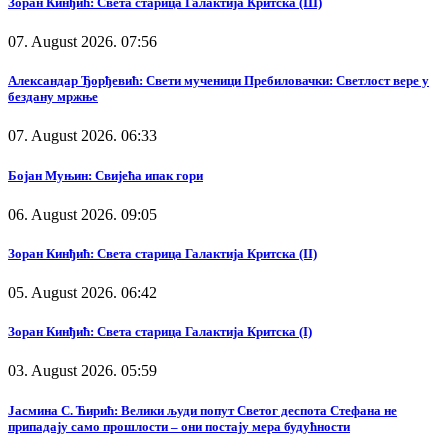
Зоран Кинђић: Света старица Галактија Критска (III)
07. August 2026. 07:56
Александар Ђорђевић: Свети мученици Пребиловачки: Светлост вере у
бездану мржње
07. August 2026. 06:33
Бојан Муњин: Свијећа ипак гори
06. August 2026. 09:05
Зоран Кинђић: Света старица Галактија Критска (II)
05. August 2026. 06:42
Зоран Кинђић: Света старица Галактија Критска (I)
03. August 2026. 05:59
Јасмина С. Ћирић: Велики људи попут Светог деспота Стефана не
припадају само прошлости – они постају мера будућности