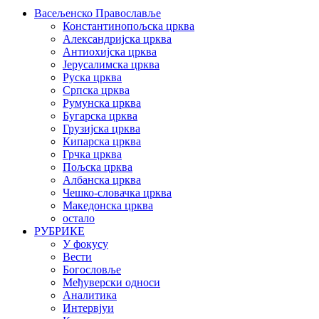
Васељенско Православље
Константинопољска црква
Александријска црква
Антиохијска црква
Јерусалимска црква
Руска црква
Српска црква
Румунска црква
Бугарска црква
Грузијска црква
Кипарска црква
Грчка црква
Пољска црква
Албанска црква
Чешко-словачка црква
Македонска црква
остало
РУБРИКЕ
У фокусу
Вести
Богословље
Међуверски односи
Аналитика
Интервјуи