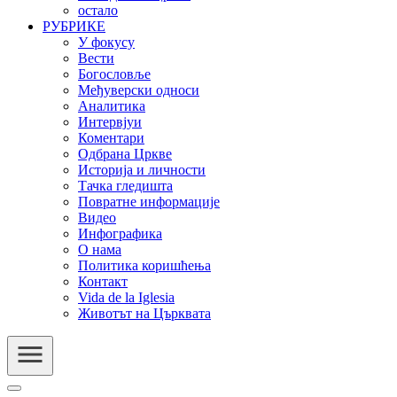
остало
РУБРИКЕ
У фокусу
Вести
Богословље
Међуверски односи
Аналитика
Интервјуи
Коментари
Одбрана Цркве
Историја и личности
Тачка гледишта
Повратне информације
Видео
Инфографика
О нама
Политика коришћења
Контакт
Vida de la Iglesia
Животът на Църквата