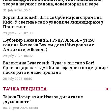
творац научног канона, човек морала и вере
31. July 2026. 06:40
Зоран Шапоњић: Шта се Србима још спрема на
КиМ: У светиње само уз водиче лиценциране у
Приштини
29. July 2026. 07:39
Љубомир Ненадовић: ГРУДА ЗЕМЉЕ – уз 150
година Битке на Вучјем долу (Митрополит
Амфилохије: Беседа)
29. July 2026. 06:02
Валентина Булатовић: Чува је још само Бог!
Српска царска задужбина која две и по деценије
после рата и даље пропада
28. July 2026. 06:10
ТАЧКА ГЛЕДИШТА
Тајана Потерјахин: Изазов дигиталне
„духовности”
04. August 2026. 06:08