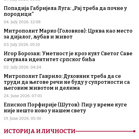
Попадија Габријела Луга: „Рај треба да почне у
породици“
04. July 2026. 12:08
Митрополит Марко (Головков): Црква као место
за дијалог, љубав и живот
03. July 2026. 05:10
Игор Борозан: Уметност је кроз култ Светог Саве
сачувала идентитет српског бића
02. July 2026. 04:24
Митрополит Гаврило: Духовник треба да се
труди да његове речи не буду у супротности са
његовим животом и делима
24. June 2026. 07:01
Епископ Порфирије (Шутов): Пир у време куге
није нешто ново у нашем свету
19. June 2026. 05:30
ИСТОРИЈА И ЛИЧНОСТИ