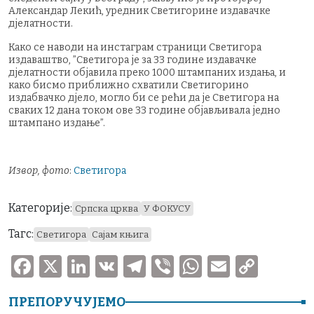
Александар Лекић, уредник Светигорине издавачке
дјелатности.
Како се наводи на инстаграм страници Светигора
издаваштво, ”Светигора је за 33 године издавачке
дјелатности објавила преко 1000 штампаних издања, и
како бисмо приближно схватили Светигорино
издабвачко дјело, могло би се рећи да је Светигора на
сваких 12 дана током ове 33 године објављивала једно
штампано издање”.
Извор, фото
:
Светигора
Категорије:
Српска црква
У ФОКУСУ
Тагс:
Светигора
Сајам књига
F
X
Li
V
T
V
W
E
C
a
n
K
el
ib
h
m
o
ПРЕПОРУЧУЈЕМО
c
k
e
er
at
ai
p