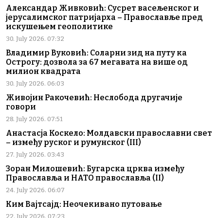
Александар Живковић: Сусрет васељенског и
јерусалимског патријарха – Православље пред
искушењем геополитике
30. July 2026. 07:32
Владимир Вуковић: Соларни зид на путу ка
Острогу: дозвола за 67 мегавата на више од
милион квадрата
30. July 2026. 06:03
Живојин Ракочевић: Неслобода другачије
говори
28. July 2026. 07:51
Анастасја Коскело: Молдавски православни свет
– између руског и румунског (III)
27. July 2026. 03:43
Зоран Милошевић: Бугарска црква између
Православља и НАТО православља (II)
24. July 2026. 06:07
Ким Вајтсајд: Неочекивано путовање
22. July 2026. 07:23