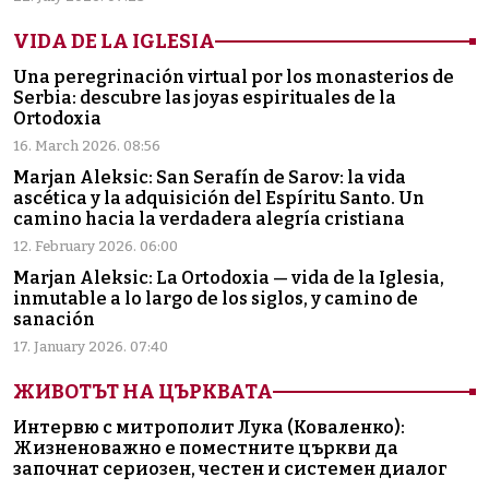
VIDA DE LA IGLESIA
Una peregrinación virtual por los monasterios de
Serbia: descubre las joyas espirituales de la
Ortodoxia
16. March 2026. 08:56
Marjan Aleksic: San Serafín de Sarov: la vida
ascética y la adquisición del Espíritu Santo. Un
camino hacia la verdadera alegría cristiana
12. February 2026. 06:00
Marjan Aleksic: La Ortodoxia — vida de la Iglesia,
inmutable a lo largo de los siglos, y camino de
sanación
17. January 2026. 07:40
ЖИВОТЪТ НА ЦЪРКВАТА
Интервю с митрополит Лука (Коваленко):
Жизненоважно е поместните църкви да
започнат сериозен, честен и системен диалог