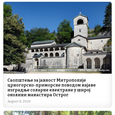
e
e
gr
s
l
y
b
dI
a
A
Li
o
n
m
p
n
o
p
k
k
Саопштење за јавност Митрополије
црногорско-приморске поводом најаве
изградње соларне електране у широј
околини манастира Острог
August 8, 2026