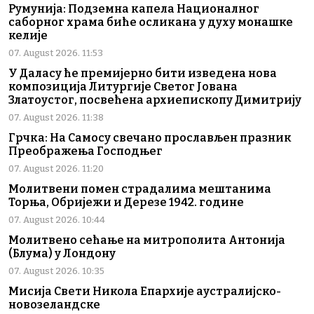
Румунија: Подземна капела Националног
саборног храма биће осликана у духу монашке
келије
07. August 2026. 11:53
У Даласу ће премијерно бити изведена нова
композиција Литургије Светог Јована
Златоустог, посвећена архиепископу Димитрију
07. August 2026. 11:38
Грчка: На Самосу свечано прослављен празник
Преображења Господњег
07. August 2026. 11:20
Молитвени помен страдалима мештанима
Торња, Обријежи и Дерезе 1942. године
07. August 2026. 10:44
Молитвено сећање на митрополита Антонија
(Блума) у Лондону
07. August 2026. 10:35
Мисија Свети Никола Епархије аустралијско-
новозеландске