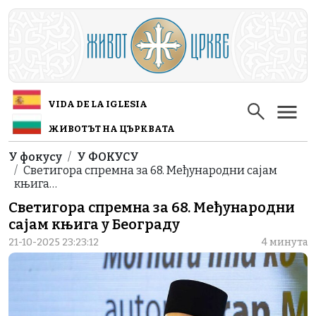
Skip to main content
VIDA DE LA IGLESIA
ЖИВОТЪТ НА ЦЪРКВАТА
Breadcrumb
У фокусу
У ФОКУСУ
Светигора спремна за 68. Међународни сајам
књига…
Светигора спремна за 68. Међународни
сајам књига у Београду
21-10-2025 23:23:12
4 минута