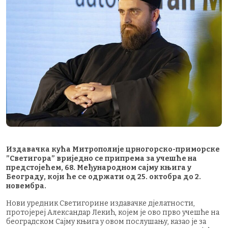
Издавачка кућа Митрополије црногорско-приморске
”Светигора” вриједно се припрема за учешће на
предстојећем, 68. Међународном сајму књига у
Београду, који ће се одржати од 25. октобра до 2.
новембра.
Нови уредник Светигорине издавачке дјелатности,
протојереј Александар Лекић, којем је ово прво учешће на
београдском Сајму књига у овом послушању, казао је за