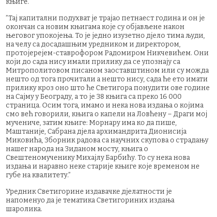
књиге.
”Тај капитални подухват је трајао петнаест година и он је
окончан са новим књигама које су објављене након
његовог упокојења. То је једно изузетно дјело тима људи,
на челу са досадашњим уредником и директором,
протојерејем-ставрофором Радомиром Никчевићем. Они
који до сада нису имали прилику да се упознају са
Митрополитовом писаном заоставштином или су можда
нешто од тога прочитали а нешто нису, сада ће ето имати
прилику кроз оно што ће Светигора понудити ове године
на Сајму у Београду, а то је 38 књига са преко 16 000
страница. Осим тога, имамо и нека нова издања о којима
смо већ говорили, књига о капели на Ловћену – Драги мој
мучениче, затим књиге: Морнару има ко да пише,
Маштаније, Сабрана дјела архимандрита Дионисија
Миковића, Зборник радова са научних скупова о страдању
нашег народа на Зиданом мосту, књига о
Свештеномученику Михајлу Барбићу. То су нека нова
издања и наравно неке старије књиге које временом не
губе на квалитету.”
Уредник Светигорине издавачке дјелатности је
напоменуо да је тематика Светигориних издања
шаролика.