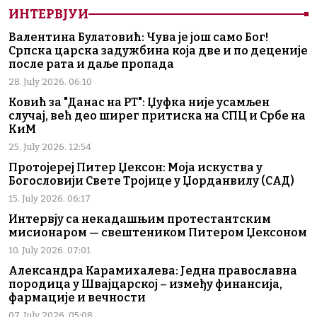
ИНТЕРВЈУИ
Валентина Булатовић: Чува је још само Бог!
Српска царска задужбина која две и по деценије
после рата и даље пропада
28. July 2026. 06:10
Ковић за "Данас на РТ": Џуфка није усамљен
случај, већ део ширег притиска на СПЦ и Србе на
КиМ
25. July 2026. 12:54
Протојереј Питер Џексон: Моја искуства у
Богословији Свете Тројице у Џорданвилу (САД)
15. July 2026. 06:17
Интервју са некадашњим протестантским
мисионаром — свештеником Питером Џексоном
10. July 2026. 07:01
Александра Карамихалева: Једна православна
породица у Швајцарској – између финансија,
фармације и вечности
07. July 2026. 05:08