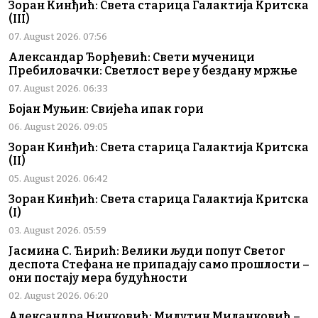
Зоран Кинђић: Света старица Галактија Критска
(III)
07. August 2026. 07:56
Александар Ђорђевић: Свети мученици
Пребиловачки: Светлост вере у бездану мржње
07. August 2026. 06:33
Бојан Муњин: Свијећа ипак гори
06. August 2026. 09:05
Зоран Кинђић: Света старица Галактија Критска
(II)
05. August 2026. 06:42
Зоран Кинђић: Света старица Галактија Критска
(I)
03. August 2026. 05:59
Јасмина С. Ћирић: Велики људи попут Светог
деспота Стефана не припадају само прошлости –
они постају мера будућности
02. August 2026. 06:20
Александра Нинковић: Милутин Миланковић –