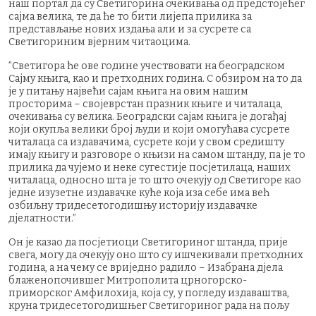
наш портал да су Светигорина очекивања од предстојећег
сајма велика, те да ће то бити лијепа прилика за
представљање нових издања али и за сусрете са
Светигориним вјерним читаоцима.
”Светигора ће ове године учествовати на београдском
Сајму књига, као и претходних година. С обзиром на то да
је у питању највећи сајам књига на овим нашим
просторима – својеврстан празник књиге и читалаца,
очекивања су велика. Београдски сајам књига је догађај
који окупља велики број људи и који омогућава сусрете
читалаца са издавачима, сусрете који у свом средишту
имају књигу и разговоре о књизи на самом штанду, па је то
прилика да чујемо и неке сугестије посјетилаца, наших
читалаца, односно шта је то што очекују од Светигоре као
једне изузетне издавачке куће која иза себе има већ
озбиљну тридесетогодишњу историју издавачке
дјелатности.”
Он је казао да посјетиоци Светигориног штанда, прије
свега, могу да очекују оно што су ишчекивали претходних
година, а на чему се вриједно радило – Изабрана дјела
блаженопочившег Митрополита црногорско-
приморског Амфилохија, која су, у погледу издаваштва,
круна тридесетогодишњег Светигориног рада на пољу