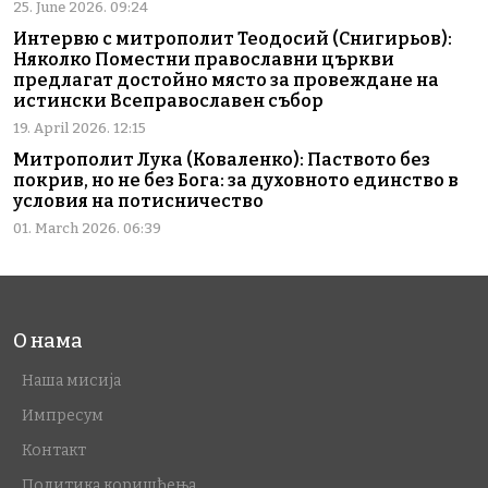
25. June 2026. 09:24
Интервю с митрополит Теодосий (Снигирьов):
Няколко Поместни православни църкви
предлагат достойно място за провеждане на
истински Всеправославен събор
19. April 2026. 12:15
Митрополит Лука (Коваленко): Паството без
покрив, но не без Бога: за духовното единство в
условия на потисничество
01. March 2026. 06:39
О нама
Наша мисија
Импресум
Контакт
Политика коришћења