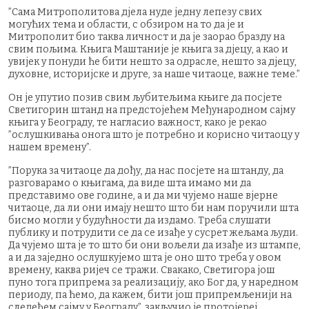
”Сама Митрополитова дјела нуде једну лепезу свих
могућих тема и области, с обзиром на то да је и
Митрополит био таква личност и да је заорао бразду на
свим пољима. Књига Маштаније је књига за дјецу, а као и
увијек у понуди ће бити нешто за одрасле, нешто за дјецу,
духовне, историјске и друге, за наше читаоце, важне теме.”
Он је упутио позив свим љубитељима књиге да посјете
Светигорин штанд на предстојећем Међународном сајму
књига у Београду, те нагласио важност, како је рекао
”ослушкивања онога што је потребно и корисно читаоцу у
нашем времену”.
”Порука за читаоце да дођу, да нас посјете на штанду, да
разговарамо о књигама, да виде шта имамо ми да
представимо ове године, а и да ми чујемо наше вјерне
читаоце, да ли они имају нешто што би нам поручили шта
бисмо могли у будућности да издамо. Треба слушати
публику и потрудити се да се изађе у сусрет жељама људи.
Да чујемо шта је то што би они вољели да изађе из штампе,
а и да заједно ослушкујемо шта је оно што треба у овом
времену, каква ријеч се тражи. Свакако, Светигора још
пуно тога припрема за реализацију, ако Бог да, у наредном
периоду, па ћемо, да кажем, бити још припремљенији на
следећем сајму у Београду”, закључио је протојереј