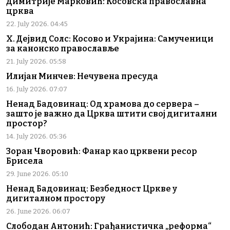
Димитрије Марковић: Косовска православна
црква
22. July 2026. 04:45
Х. Дејвид Солс: Косово и Украјина: Самученици
за канонско православље
21. July 2026. 05:58
Илијан Минчев: Нечувена пресуда
16. July 2026. 07:07
Ненад Бадовинац: Од храмова до сервера –
зашто је важно да Црква штити свој дигитални
простор?
14. July 2026. 05:36
Зоран Чворовић: Фанар као црквени ресор
Брисела
29. June 2026. 05:10
Ненад Бадовинац: Безбедност Цркве у
дигиталном простору
26. June 2026. 06:07
Слободан Антонић: Грађанистичка „реформа“