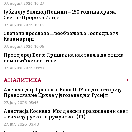
07. August 2026. 10:27
Јубилеј у Великој Попини – 150 година храма
Светог Пророка Илије
07. August 2026. 10:13
Свечана прослава Преображења Господњег у
Каламарији
07. August 2026. 10:06
Протојереј Ђого: Приштина наставља да отима
немањићке светиње
07. August 2026. 09:57
АНАЛИТИКА
Александар Гронски: Како ПЦУ види историју
Православне Цркве у југозападној Русији
27. July 2026. 05:46
Анастасја Коскело: Молдавски православни свет
– између руског и румунског (III)
27. July 2026. 03:43