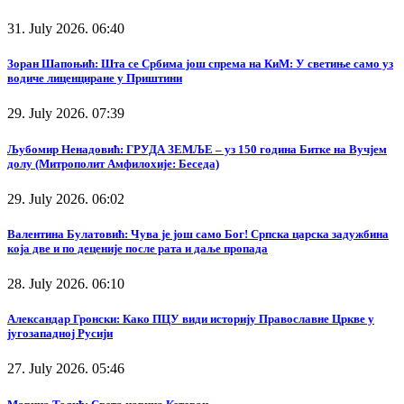
31. July 2026. 06:40
Зоран Шапоњић: Шта се Србима још спрема на КиМ: У светиње само уз
водиче лиценциране у Приштини
29. July 2026. 07:39
Љубомир Ненадовић: ГРУДА ЗЕМЉЕ – уз 150 година Битке на Вучјем
долу (Митрополит Амфилохије: Беседа)
29. July 2026. 06:02
Валентина Булатовић: Чува је још само Бог! Српска царска задужбина
која две и по деценије после рата и даље пропада
28. July 2026. 06:10
Александар Гронски: Како ПЦУ види историју Православне Цркве у
југозападној Русији
27. July 2026. 05:46