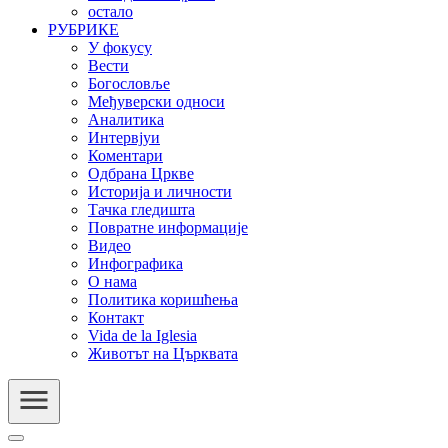
остало
РУБРИКЕ
У фокусу
Вести
Богословље
Међуверски односи
Аналитика
Интервјуи
Коментари
Одбрана Цркве
Историја и личности
Тачка гледишта
Повратне информације
Видео
Инфографика
О нама
Политика коришћења
Контакт
Vida de la Iglesia
Животът на Църквата