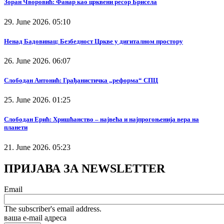
Зоран Чворовић: Фанар као црквени ресор Брисела
29. June 2026. 05:10
Ненад Бадовинац: Безбедност Цркве у дигиталном простору
26. June 2026. 06:07
Слободан Антонић: Грађанистичка „реформа“ СПЦ
25. June 2026. 01:25
Слободан Ерић: Хришћанство – највећа и најпрогоњенија вера на
планети
21. June 2026. 05:23
ПРИЈАВА ЗА NEWSLETTER
Email
The subscriber's email address.
ваша е-mail адреса