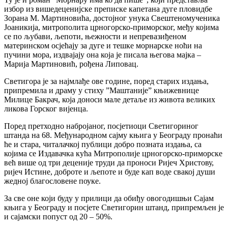
избор из вишедеценијске преписке капетана дуге пловидбе
Зорана М. Мартиновића, достојног унука Свештеномученика
Јоаникија, митрополита црногорско-приморског, међу којима
се по љубави, љепоти, њежности и непревазиђеном
материнском осјећају за дуге и тешке морнарске ноћи на
пучини мора, издвајају она која је писала његова мајка –
Марија Мартиновић, рођена Липовац.
Светигора је за најмлађе ове године, поред старих издања,
припремила и драму у стиху ”Маштаније” књижевнице
Милице Бакрач, која доноси мале детаље из живота великих
ликова Горског вијенца.
Поред претходно набројаног, посјетиоци Светигориног
штанда на 68. Међународном сајму књига у Београду пронаћи
ће и стара, читалачкој публици добро позната издања, са
којима се Издавачка кућа Митрополије црногорско-приморске
већ више од три деценије труди да проноси Ријеч Христову,
ријеч Истине, доброте и љепоте и буде кап воде свакој души
жедној благословене поуке.
За све оне који буду у прилици да обиђу овогодишњи Сајам
књига у Београду и посјете Светигорин штанд, припремљен је
и сајамски попуст од 20 – 50%.