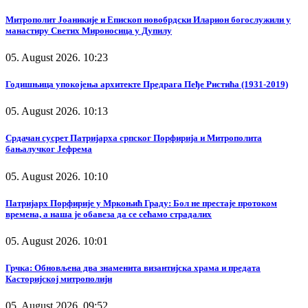
Митрополит Јоаникије и Епископ новобрдски Иларион богослужили у
манастиру Светих Мироносица у Дупилу
05. August 2026. 10:23
Годишњица упокојења архитекте Предрага Пеђе Ристића (1931-2019)
05. August 2026. 10:13
Срдачан сусрет Патријарха српског Порфирија и Митрополита
бањалучког Јефрема
05. August 2026. 10:10
Патријарх Порфирије у Мркоњић Граду: Бол не престаје протоком
времена, а наша је обавеза да се сећамо страдалих
05. August 2026. 10:01
Грчка: Обновљена два знаменита византијска храма и предата
Касторијској митрополији
05. August 2026. 09:52