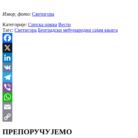
Извор, фото
:
Светигора
Категорије:
Српска црква
Вести
Тагс:
Светигора
Београдски међународни сајам књига
Facebook
X
LinkedIn
VK
Telegram
Viber
WhatsApp
Email
Copy
ПРЕПОРУЧУЈЕМО
Link