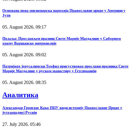
Основана нова мисионарска парохија Православне цркве у Америци у
Јути
05. August 2026. 09:17
Пољска: Прослављен празник Свете Марије Магдалине у Саборном
храму Варшавске митрополије
05. August 2026. 09:02
Патријарх јерусалимски Теофил присуствовао прослави празника Свете
Марије Магдалине у руском манастиру у Гетсиманији
05. August 2026. 08:35
Аналитика
Александар Гронски: Како ПЦУ види историју Православне Цркве у
југозападној Русији
27. July 2026. 05:46