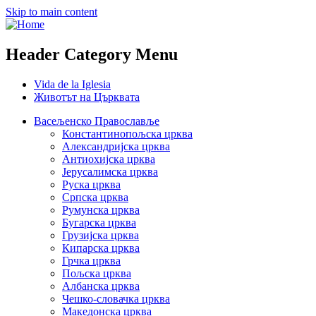
Skip to main content
Header Category Menu
Vida de la Iglesia
Животът на Църквата
Васељенско Православље
Константинопољска црква
Александријска црква
Антиохијска црква
Јерусалимска црква
Руска црква
Српска црква
Румунска црква
Бугарска црква
Грузијска црква
Кипарска црква
Грчка црква
Пољска црква
Албанска црква
Чешко-словачка црква
Македонска црква