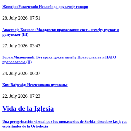
Живојин Ракочевић: Неслобода другачије говори
28. July 2026. 07:51
Анастасја Коскело: Молдавски православни свет – између руског и
румунског (III)
27. July 2026. 03:43
Зоран Милошевић: Бугарска црква између Православља и НАТО
православља (II)
24. July 2026. 06:07
Ким Вајтсајд: Неочекивано путовање
22. July 2026. 07:23
Vida de la Iglesia
Una peregrinación virtual por los monasterios de Serbia: descubre las joyas
espirituales de la Ortodoxia