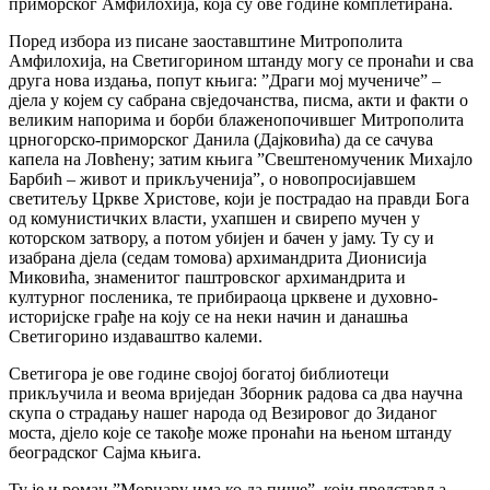
приморског Амфилохија, која су ове године комплетирана.
Поред избора из писане заоставштине Митрополита
Амфилохија, на Светигорином штанду могу се пронаћи и сва
друга нова издања, попут књига: ”Драги мој мучениче” –
дјела у којем су сабрана свједочанства, писма, акти и факти о
великим напорима и борби блаженопочившег Митрополита
црногорско-приморског Данила (Дајковића) да се сачува
капела на Ловћену; затим књига ”Свештеномученик Михајло
Барбић – живот и прикљученија”, о новопросијавшем
светитељу Цркве Христове, који је пострадао на правди Бога
од комунистичких власти, ухапшен и свирепо мучен у
которском затвору, а потом убијен и бачен у јаму. Ту су и
изабрана дјела (седам томова) архимандрита Дионисија
Миковића, знаменитог паштровског архимандрита и
културног посленика, те прибираоца црквене и духовно-
историјске грађе на коју се на неки начин и данашња
Светигорино издаваштво калеми.
Светигора је ове године својој богатој библиотеци
прикључила и веома вриједан Зборник радова са два научна
скупа о страдању нашег народа од Везировог до Зиданог
моста, дјело које се такође може пронаћи на њеном штанду
београдског Сајма књига.
Ту је и роман ”Морнару има ко да пише”, који представља