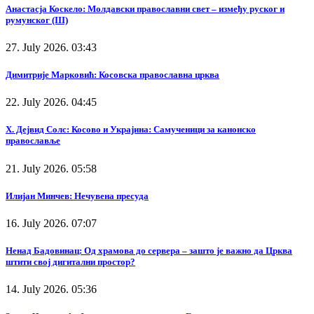
Анастасја Коскело: Молдавски православни свет – између руског и
румунског (III)
27. July 2026. 03:43
Димитрије Марковић: Косовска православна црква
22. July 2026. 04:45
Х. Дејвид Солс: Косово и Украјина: Самученици за канонско
православље
21. July 2026. 05:58
Илијан Минчев: Нечувена пресуда
16. July 2026. 07:07
Ненад Бадовинац: Од храмова до сервера – зашто је важно да Црква
штити свој дигитални простор?
14. July 2026. 05:36