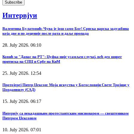
Интервјуи
Валентина Булатовић: Чува је још само Бог! Српска царска задужбина
која две и по деценије после рата и даље пропада
28. July 2026. 06:10
Ковић за "Данас на РТ": Џуфка није усамљен случај, већ део ширег
притиска на СПЦ и Србе на КиМ
25. July 2026. 12:54
Протојереј Питер Џексон: Моја искуства у Богословији Свете Тројице у
Џорданвилу (САД)
15. July 2026. 06:17
Интервју са некадашњим протестантским мисионаром — свештеником
Питером Џексоном
10. July 2026. 07:01