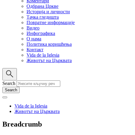
Коментари
Одбрана Цркве
Историја и личности
Тачка гледишта
Повратне информације
Видео
Инфографика
О нама
Политика коришћења
Контакт
Vida de la Iglesia
Животът на Църквата
Search
Vida de la Iglesia
Животът на Църквата
Breadcrumb