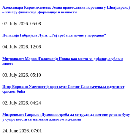
Александра Карамихалева: Једна православна породица у Швајцарској
– између финансија, фармације и вечности
07. July 2026. 05:08
Попадија Габријела Луга: „Рај треба да почне у породици“
04. July 2026. 12:08
Митрополит Марко (Головков): Црква као место за дијалог, љубав и
живот
03. July 2026. 05:10
Игор Борозан: Уметност је кроз култ Светог Саве сачувала идентитет
српског бића
02. July 2026. 04:24
Митрополит Гаврило: Духовник треба да се труди да његове речи не буду
у супротности са његовим животом и делима
24. June 2026. 07:01