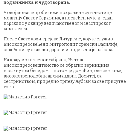
подвижника и чудотвораца.
У овој монашкој обитељи похрањене су и честице
моштију Светог Серафима, а посвећен му је и један
параклис у оквиру величанственог манастирског
комплекса.
После Свете архијерејске Литургије, коју је служио
Високопреосвећени Митрополит сремски Василије,
освећени су славски дарови и подељена је нафора.
На крају молитвеног сабрања, Његово
Високопреосвештенство се обратио верницима
надахнутом беседом, а потом је домаћин, ове светиње,
високопреподобни архимандрит Доситеј, са
сестринством, приредио трпезу љубави за све присутне
госте.