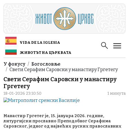
Skip to main content
VIDA DE LA IGLESIA
ЖИВОТЪТ НА ЦЪРКВАТА
Breadcrumb
У фокусу
Богословље
Свети Серафим Саровски у манастиру Гргетегу
Свети Серафим Саровски у манастиру
Гргетегу
18-01-2026 23:10:50
1 минута
Манастир Гргетег је, 15. јануара 2026. године,
литургијски прославио Преподобног Серафима
Саровског, једног од највећих руских православних