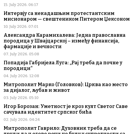
15. July 2026. 06:17
Интервју са некадашњим протестантским
мисионаром — свештеником Питером Џексоном
10. July 2026. 07:01
Александра Карамихалева: Једна православна
породица у Швајцарској – између финансија,
фармације и вечности
07. July 2026. 05:08
Попадија Габријела Луга: „Рај треба да почне у
породици“
04. July 2026. 12:08
Митрополит Марко (Головков): Црква као место
за дијалог, љубав и живот
03. July 2026. 05:10
Игор Борозан: Уметност је кроз култ Светог Саве
сачувала идентитет српског бића
02. July 2026. 04:24
Митрополит Гаврило: Духовник треба да се
труди да његове речи не буду у супротности са