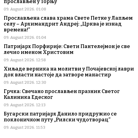
прослављен у Торњу
09. August 2026. 01:08
Прослављена слава храма Свете Петке у Лапљем
селу – Архимандрит Андреј: „Црква је изнад
времена!“
09. August 2026. 01:04
Патријарх Порфирије: Свети Пантелејмон је све
лечио именом Христовим
09. August 2026. 12:58
Хиљаде верника на молитви у Почајевској лаври
док власти настоје да затворе манастир
09. August 2026. 12:30
Грчка: Свечано прослављен празник Светог
Калиника Едеског
09. August 2026. 12:13
Бугарски патријарх Данило придружио се
поклоничком путу „Рилски чудотворац“
09. August 2026. 11:53