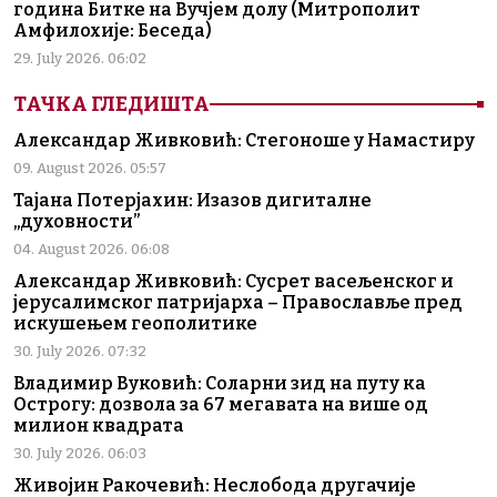
година Битке на Вучјем долу (Митрополит
Амфилохије: Беседа)
29. July 2026. 06:02
ТАЧКА ГЛЕДИШТА
Александар Живковић: Стегоноше у Намастиру
09. August 2026. 05:57
Тајана Потерјахин: Изазов дигиталне
„духовности”
04. August 2026. 06:08
Александар Живковић: Сусрет васељенског и
јерусалимског патријарха – Православље пред
искушењем геополитике
30. July 2026. 07:32
Владимир Вуковић: Соларни зид на путу ка
Острогу: дозвола за 67 мегавата на више од
милион квадрата
30. July 2026. 06:03
Живојин Ракочевић: Неслобода другачије