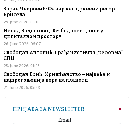
14. July 2026. 05:36
Зоран Чворовић: Фанар као црквени ресор
Брисела
29. June 2026. 05:10
Ненад Бадовинац: Безбедност Цркве у
дигиталном простору
26. June 2026. 06:07
Слободан Антонић: Грађанистичка „реформа“
СПЦ
25. June 2026. 01:25
Слободан Ерић: Хришћанство – највећа и
најпрогоњенија вера на планети
21. June 2026. 05:23
ПРИЈАВА ЗА NEWSLETTER
Email