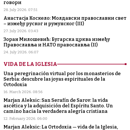
говори
28. July 2026. 07:51
Анастасја Коскело: Молдавски православни свет
– између руског и румунског (III)
27. July 2026. 03:43
Зоран Милошевић: Бугарска црква између
Православља и НАТО православља (II)
24. July 2026. 06:07
VIDA DE LA IGLESIA
Una peregrinación virtual por los monasterios de
Serbia: descubre las joyas espirituales de la
Ortodoxia
16. March 2026. 08:56
Marjan Aleksic: San Serafín de Sarov: la vida
ascética y la adquisición del Espíritu Santo. Un
camino hacia la verdadera alegría cristiana
12. February 2026. 06:00
Marjan Aleksic: La Ortodoxia — vida de la Iglesia,