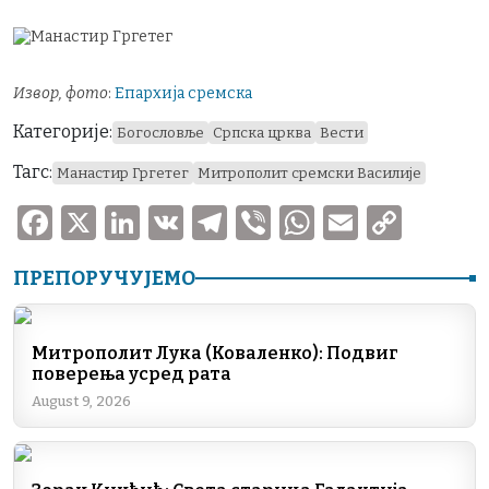
Извор, фото
:
Епархија сремска
Категорије:
Богословље
Српска црква
Вести
Тагс:
Манастир Гргетег
Митрополит сремски Василије
F
X
Li
V
T
V
W
E
C
a
n
K
el
ib
h
m
o
ПРЕПОРУЧУЈЕМО
c
k
e
er
at
ai
p
e
e
gr
s
l
y
b
dI
a
A
Li
Митрополит Лука (Коваленко): Подвиг
поверења усред рата
o
n
m
p
n
August 9, 2026
o
p
k
k