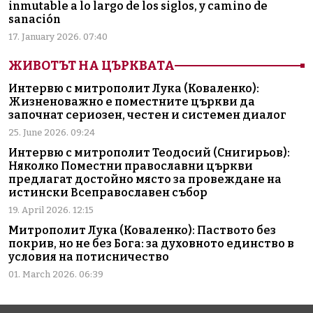
inmutable a lo largo de los siglos, y camino de
sanación
17. January 2026. 07:40
ЖИВОТЪТ НА ЦЪРКВАТА
Интервю с митрополит Лука (Коваленко):
Жизненоважно е поместните църкви да
започнат сериозен, честен и системен диалог
25. June 2026. 09:24
Интервю с митрополит Теодосий (Снигирьов):
Няколко Поместни православни църкви
предлагат достойно място за провеждане на
истински Всеправославен събор
19. April 2026. 12:15
Митрополит Лука (Коваленко): Паството без
покрив, но не без Бога: за духовното единство в
условия на потисничество
01. March 2026. 06:39