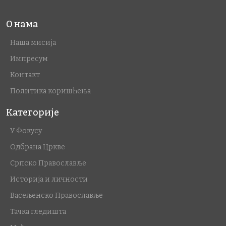
О нама
Наша мисија
Импресум
Контакт
Политика коришћења
Категорије
У Фокусу
Одбрана Цркве
Српско Православље
Историја и личности
Васељенско Православље
Тачка гледишта