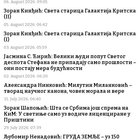
06. August 2026. 09:05
Зоран Кинђић: Света старица Галактија Критска
(II)
05. August 2026. 06:42
Зоран Кинђић: Света старица Галактија Критска
(I)
03. August 2026. 05:59
Јасмина С. Ћирић: Велики људи попут Светог
деспота Стефана не припадају само прошлости –
они постају мера будућности
02. August 2026. 06:20
Александра Нинковић: Милутин Миланковић –
творац научног канона, човек морала и вере
31. July 2026. 06:40
Зоран Шапоњић: Шта се Србима још спрема на
КиМ: У светиње само уз водиче лиценциране у
Приштини
29. July 2026. 07:39
Љубомир Ненадовић: ГРУДА ЗЕМЉЕ – уз 150