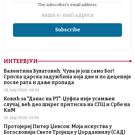
The subscriber's email address.
ваша е-mail адреса
ИНТЕРВЈУИ
Валентина Булатовић: Чува је још само Бог!
Српска царска задужбина која две и по деценије
после рата и даље пропада
28. July 2026. 06:10
Ковић за "Данас на РТ": Џуфка није усамљен
случај, већ део ширег притиска на СПЦ и Србе на
КиМ
25. July 2026. 12:54
Протојереј Питер Џексон: Моја искуства у
Богословији Свете Тројице у Џорданвилу (САД)