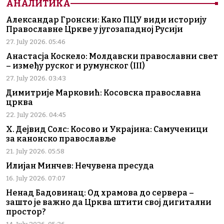
АНАЛИТИКА
Александар Гронски: Како ПЦУ види историју
Православне Цркве у југозападној Русији
27. July 2026. 05:46
Анастасја Коскело: Молдавски православни свет
– између руског и румунског (III)
27. July 2026. 03:43
Димитрије Марковић: Косовска православна
црква
22. July 2026. 04:45
Х. Дејвид Солс: Косово и Украјина: Самученици
за канонско православље
21. July 2026. 05:58
Илијан Минчев: Нечувена пресуда
16. July 2026. 07:07
Ненад Бадовинац: Од храмова до сервера –
зашто је важно да Црква штити свој дигитални
простор?