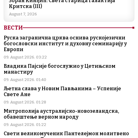
Зоран Кинђић: Света старица Галактија
Критска (III)
August 7, 2026
ВЕСТИ
Руска загранична црква оснива рускојезични
богословски институт и духовну семинарију у
Европи
09. August 2026. 03:22
Владика Пајсије богослужио у Цетињском
манастиру
09. August 2026. 01:40
Љетна слава у Новим Пављанима – Успеније
Свете Ане
09. August 2026. 01:28
Митрополија аустралијско-новозеландска,
обавештење верном народу
09. August 2026. 01:22
Свети великомученик Пантелејмон молитвено