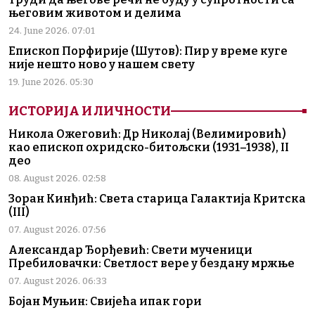
његовим животом и делима
24. June 2026. 07:01
Епископ Порфирије (Шутов): Пир у време куге
није нешто ново у нашем свету
19. June 2026. 05:30
ИСТОРИЈА И ЛИЧНОСТИ
Никола Ожеговић: Др Николај (Велимировић)
као епископ охридско-битољски (1931–1938), II
део
08. August 2026. 02:58
Зоран Кинђић: Света старица Галактија Критска
(III)
07. August 2026. 07:56
Александар Ђорђевић: Свети мученици
Пребиловачки: Светлост вере у бездану мржње
07. August 2026. 06:33
Бојан Муњин: Свијећа ипак гори