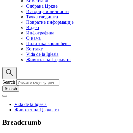
Коментари
Одбрана Цркве
Историја и личности
Тачка гледишта
Повратне информације
Видео
Инфографика
О нама
Политика коришћења
Контакт
Vida de la Iglesia
Животът на Църквата
Search
Vida de la Iglesia
Животът на Църквата
Breadcrumb