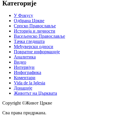
Категорије
У Фокусу
Одбрана Цркве
Српско Православље
Историја и личности
Васељенско Православље
Тачка гледишта
Међуверски односи
Повратне информације
Аналитика
Видео
Интервјуи
Инфографика
Коментари
Vida de la Iglesia
Донације
Животът на Църквата
Copyright ©Живот Цркве
Сва права придржана.