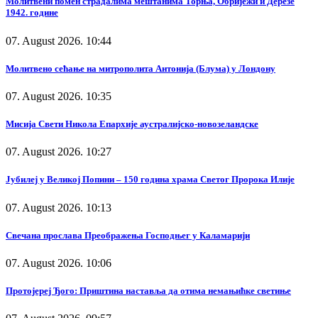
Молитвени помен страдалима мештанима Торња, Обријежи и Дерезе
1942. године
07. August 2026. 10:44
Молитвено сећање на митрополита Антонија (Блума) у Лондону
07. August 2026. 10:35
Мисија Свети Никола Епархије аустралијско-новозеландске
07. August 2026. 10:27
Јубилеј у Великој Попини – 150 година храма Светог Пророка Илије
07. August 2026. 10:13
Свечана прослава Преображења Господњег у Каламарији
07. August 2026. 10:06
Протојереј Ђого: Приштина наставља да отима немањићке светиње