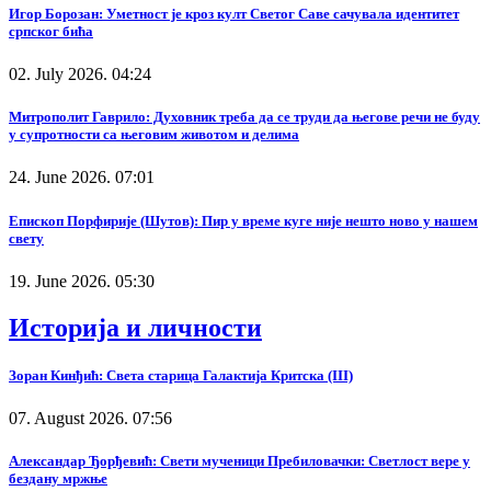
Игор Борозан: Уметност је кроз култ Светог Саве сачувала идентитет
српског бића
02. July 2026. 04:24
Митрополит Гаврило: Духовник треба да се труди да његове речи не буду
у супротности са његовим животом и делима
24. June 2026. 07:01
Епископ Порфирије (Шутов): Пир у време куге није нешто ново у нашем
свету
19. June 2026. 05:30
Историја и личности
Зоран Кинђић: Света старица Галактија Критска (III)
07. August 2026. 07:56
Александар Ђорђевић: Свети мученици Пребиловачки: Светлост вере у
бездану мржње