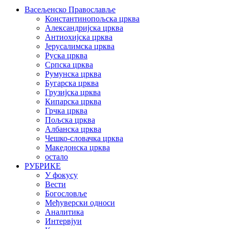
Васељенско Православље
Константинопољска црква
Александријска црква
Антиохијска црква
Јерусалимска црква
Руска црква
Српска црква
Румунска црква
Бугарска црква
Грузијска црква
Кипарска црква
Грчка црква
Пољска црква
Албанска црква
Чешко-словачка црква
Македонска црква
остало
РУБРИКЕ
У фокусу
Вести
Богословље
Међуверски односи
Аналитика
Интервјуи