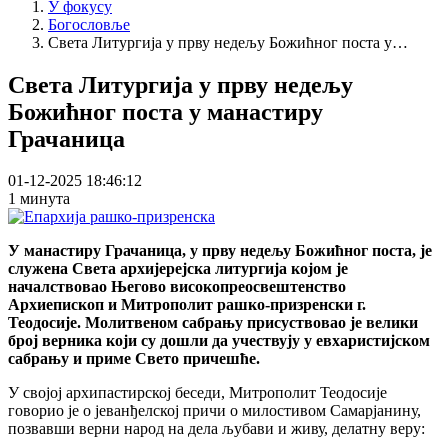
У фокусу
Богословље
Света Литургија у прву недељу Божићног поста у…
Света Литургија у прву недељу
Божићног поста у манастиру
Грачаница
01-12-2025 18:46:12
1 минута
У манастиру Грачаница, у прву недељу Божићног поста, је
служена Света архијерејска литургија којом је
началствовао Његово високопреосвештенство
Архиепископ и Митрополит рашко-призренски г.
Теодосије. Молитвеном сабрању присуствовао је велики
број верника који су дошли да учествују у евхаристијском
сабрању и приме Свето причешће.
У својој архипастирској беседи, Митрополит Теодосије
говорио је о јеванђелској причи о милостивом Самарјанину,
позвавши верни народ на дела љубави и живу, делатну веру: