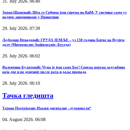
31. July 2026. 06:40
Зоран Шапоњић: Шта се Србима још спрема на КиМ: У светиње само уз
водиче лиценциране у Приштини
29. July 2026. 07:39
Љубомир Ненадовић: ГРУДА ЗЕМЉЕ – уз 150 година Битке на Вучјем
долу (Митрополит Амфилохије: Беседа)
29. July 2026. 06:02
Валентина Булатовић: Чува је још само Бог! Српска царска задужбина
која две и по деценије после рата и даље пропада
28. July 2026. 06:10
Тачка гледишта
Тајана Потерјахин: Изазов дигиталне „духовности”
04. August 2026. 06:08