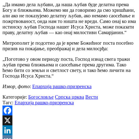
„Да имамо дела љубави, да наша љубав буде делатна према
Богу и ближњима. Можемо ми да говоримо да смо хришћани,
али ако не показујемо делатну љубав, ако немамо саосећање и
пожртвованост, онда нам то ништа не вреди. Само онај ко има
истинску љубав Господа нашег Исуса Христа, може показати
праву, делатну љубав — као онај милостиви Самарјанин.“
Митрополит је подсетио да је време Божићног поста посебно
призив на покајање, преображај и дела милосрђа:
„Поготово у овом периоду поста, Господ изнад свега тражи
љубав према ближњима и саосећање према другима. Тако
ћемо бити со земљи и светлост свету, и тако ћемо личити на
Господа Исуса Христа.“
Извор, фото
:
Епархија рашко-призренска
Категорије:
Богословље
Српска црква
Вести
Тагс:
Епархија рашко-призренска
Facebook
X