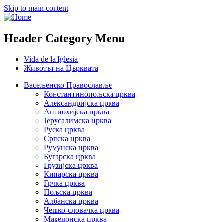
Skip to main content
Header Category Menu
Vida de la Iglesia
Животът на Църквата
Васељенско Православље
Константинопољска црква
Александријска црква
Антиохијска црква
Јерусалимска црква
Руска црква
Српска црква
Румунска црква
Бугарска црква
Грузијска црква
Кипарска црква
Грчка црква
Пољска црква
Албанска црква
Чешко-словачка црква
Македонска црква