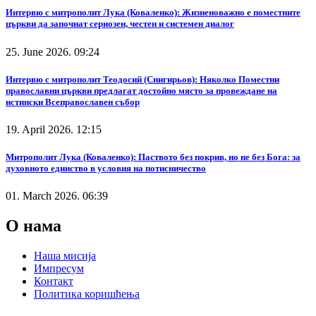
Интервю с митрополит Лука (Коваленко): Жизненоважно е поместните
църкви да започнат сериозен, честен и системен диалог
25. June 2026. 09:24
Интервю с митрополит Теодосий (Снигирьов): Няколко Поместни
православни църкви предлагат достойно място за провеждане на
истински Всеправославен събор
19. April 2026. 12:15
Митрополит Лука (Коваленко): Паството без покрив, но не без Бога: за
духовното единство в условия на потисничество
01. March 2026. 06:39
О нама
Наша мисија
Импресум
Контакт
Политика коришћења