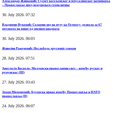
Александар Живковић: Сусрет васељенског и јерусалимског патријарха
– Православље пред искушењем геополитике
30. July 2026. 07:32
Владимир Вуковић: Соларни зид на путу ка Острогу: дозвола за 67
мегавата на више од милион квадрата
30. July 2026. 06:03
Живојин Ракочевић: Неслобода другачије говори
28. July 2026. 07:51
Анастасја Коскело: Молдавски православни свет – између руског и
румунског (III)
27. July 2026. 03:43
Зоран Милошевић: Бугарска црква између Православља и НАТО
православља (II)
24. July 2026. 06:07