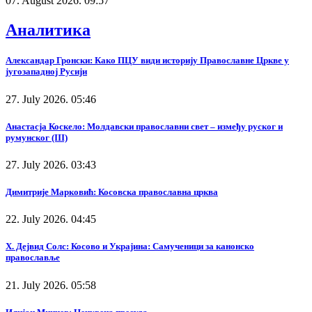
07. August 2026. 09:57
Аналитика
Александар Гронски: Како ПЦУ види историју Православне Цркве у
југозападној Русији
27. July 2026. 05:46
Анастасја Коскело: Молдавски православни свет – између руског и
румунског (III)
27. July 2026. 03:43
Димитрије Марковић: Косовска православна црква
22. July 2026. 04:45
Х. Дејвид Солс: Косово и Украјина: Самученици за канонско
православље
21. July 2026. 05:58