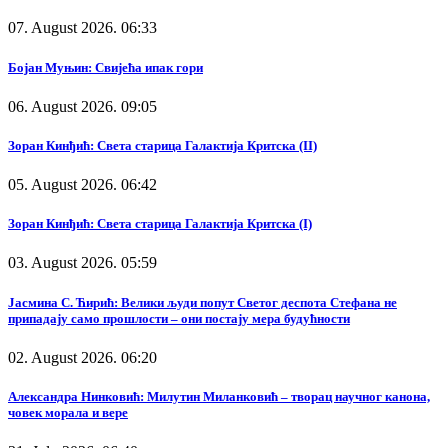
07. August 2026. 06:33
Бојан Муњин: Свијећа ипак гори
06. August 2026. 09:05
Зоран Кинђић: Света старица Галактија Критска (II)
05. August 2026. 06:42
Зоран Кинђић: Света старица Галактија Критска (I)
03. August 2026. 05:59
Јасмина С. Ћирић: Велики људи попут Светог деспота Стефана не
припадају само прошлости – они постају мера будућности
02. August 2026. 06:20
Александра Нинковић: Милутин Миланковић – творац научног канона,
човек морала и вере