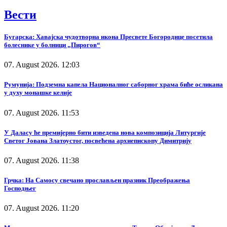
Вести
Бугарска: Хавајска чудотворна икона Пресвете Богородице посетила
болеснике у болници „Пирогов“
07. August 2026. 12:03
Румунија: Подземна капела Националног саборног храма биће осликана
у духу монашке келије
07. August 2026. 11:53
У Даласу ће премијерно бити изведена нова композиција Литургије
Светог Јована Златоустог, посвећена архиепископу Димитрију
07. August 2026. 11:38
Грчка: На Самосу свечано прослављен празник Преображења
Господњег
07. August 2026. 11:20