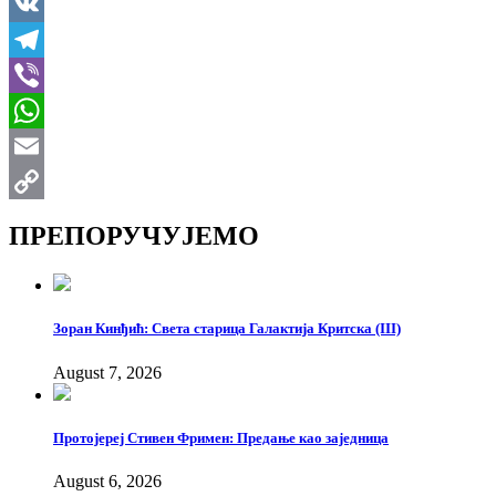
LinkedIn
VK
Telegram
Viber
WhatsApp
Email
Copy
ПРЕПОРУЧУЈЕМО
Link
Зоран Кинђић: Света старица Галактија Критска (III)
August 7, 2026
Протојереј Стивен Фримен: Предање као заједница
August 6, 2026