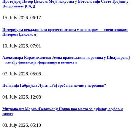
Протојереј Питер Џексон: Моја искуства у Богословији Свете Тројице у
Џорданвилу (САД)
15. July 2026. 06:17
Интервју са некадашњим протестантским мисионаром — свештеником
Питером Џексоном
10. July 2026. 07:01
Александра Карамихалева: Једна православна породица у Швајцарској
– између финансија, фармације и вечности
07. July 2026. 05:08
Попадија Габријела Луга: „Рај треба да почне у породици“
04. July 2026. 12:08
Митрополит Марко (Головков): Црква као место за дијалог, љубав и
живот
03. July 2026. 05:10