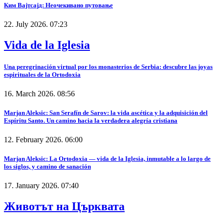
Ким Вајтсајд: Неочекивано путовање
22. July 2026. 07:23
Vida de la Iglesia
Una peregrinación virtual por los monasterios de Serbia: descubre las joyas
espirituales de la Ortodoxia
16. March 2026. 08:56
Marjan Aleksic: San Serafín de Sarov: la vida ascética y la adquisición del
Espíritu Santo. Un camino hacia la verdadera alegría cristiana
12. February 2026. 06:00
Marjan Aleksic: La Ortodoxia — vida de la Iglesia, inmutable a lo largo de
los siglos, y camino de sanación
17. January 2026. 07:40
Животът на Църквата