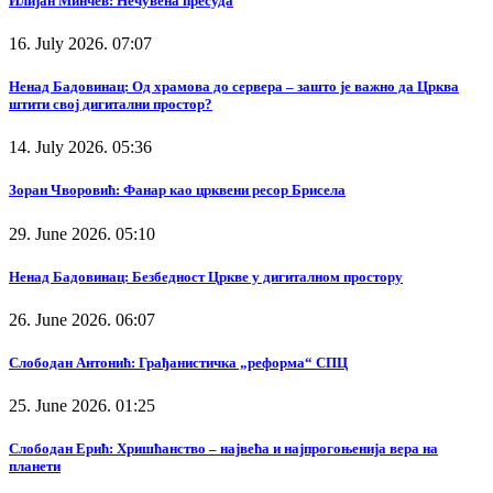
Илијан Минчев: Нечувена пресуда
16. July 2026. 07:07
Ненад Бадовинац: Од храмова до сервера – зашто је важно да Црква
штити свој дигитални простор?
14. July 2026. 05:36
Зоран Чворовић: Фанар као црквени ресор Брисела
29. June 2026. 05:10
Ненад Бадовинац: Безбедност Цркве у дигиталном простору
26. June 2026. 06:07
Слободан Антонић: Грађанистичка „реформа“ СПЦ
25. June 2026. 01:25
Слободан Ерић: Хришћанство – највећа и најпрогоњенија вера на
планети