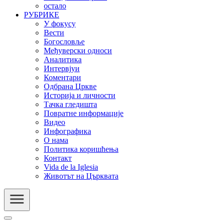
остало
РУБРИКЕ
У фокусу
Вести
Богословље
Међуверски односи
Аналитика
Интервјуи
Коментари
Одбрана Цркве
Историја и личности
Тачка гледишта
Повратне информације
Видео
Инфографика
О нама
Политика коришћења
Контакт
Vida de la Iglesia
Животът на Църквата