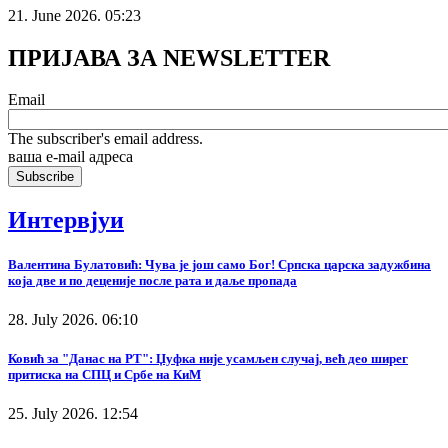
21. June 2026. 05:23
ПРИЈАВА ЗА NEWSLETTER
Email
The subscriber's email address.
ваша е-mail адреса
Интервјуи
Валентина Булатовић: Чува је још само Бог! Српска царска задужбина
која две и по деценије после рата и даље пропада
28. July 2026. 06:10
Ковић за "Данас на РТ": Џуфка није усамљен случај, већ део ширег
притиска на СПЦ и Србе на КиМ
25. July 2026. 12:54