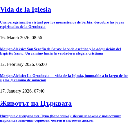
Vida de la Iglesia
Una peregrinación virtual por los monasterios de Serbia: descubre las joyas
espirituales de la Ortodoxia
16. March 2026. 08:56
Marjan Aleksic: San Serafín de Sarov: la vida ascética y la adquisición del
Espíritu Santo. Un camino hacia la verdadera alegría cristiana
12. February 2026. 06:00
Marjan Aleksic: La Ortodoxia — vida de la Iglesia, inmutable a lo largo de los
siglos, y camino de sanación
17. January 2026. 07:40
Животът на Църквата
Интервю с митрополит Лука (Коваленко): Жизненоважно е поместните
църкви да започнат сериозен, честен и системен диалог