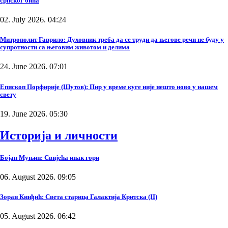
српског бића
02. July 2026. 04:24
Митрополит Гаврило: Духовник треба да се труди да његове речи не буду у
супротности са његовим животом и делима
24. June 2026. 07:01
Епископ Порфирије (Шутов): Пир у време куге није нешто ново у нашем
свету
19. June 2026. 05:30
Историја и личности
Бојан Муњин: Свијећа ипак гори
06. August 2026. 09:05
Зоран Кинђић: Света старица Галактија Критска (II)
05. August 2026. 06:42