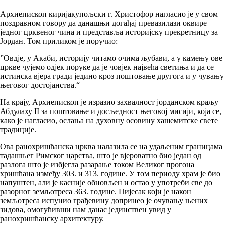
Архиепископ киријакупољски г. Христофор нагласио је у свом
поздравном говору да данашњи догађај превазилази оквире
једног црквеног чина и представља историјску прекретницу за
Јордан. Том приликом је поручио:
”Овдје, у Акаби, историју читамо очима љубави, а у камењу ове
цркве чујемо одјек поруке да је човјек највећа светиња и да се
истинска вјера гради једино кроз поштовање другога и у чувању
његовог достојанства.“
На крају, Архиепископ је изразио захвалност јорданском краљу
Абдулаху II за поштовање и досљедност његовој мисији, која се,
како је нагласио, ослања на духовну осовину хашемитске свете
традиције.
Ова ранохришћанска црква налазила се на удаљеним границама
тадашњег Римског царства, што је вјероватно био један од
разлога што је избјегла разарање током Великог прогона
хришћана између 303. и 313. године. У том периоду храм је био
напуштен, али је касније обновљен и остао у употреби све до
разорног земљотреса 363. године. Пијесак који је након
земљотреса испунио грађевину допринео је очувању њених
зидова, омогућивши нам данас јединствен увид у
ранохришћанску архитектуру.