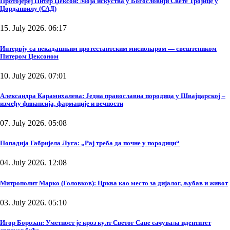
Протојереј Питер Џексон: Моја искуства у Богословији Свете Тројице у
Џорданвилу (САД)
15. July 2026. 06:17
Интервју са некадашњим протестантским мисионаром — свештеником
Питером Џексоном
10. July 2026. 07:01
Александра Карамихалева: Једна православна породица у Швајцарској –
између финансија, фармације и вечности
07. July 2026. 05:08
Попадија Габријела Луга: „Рај треба да почне у породици“
04. July 2026. 12:08
Митрополит Марко (Головков): Црква као место за дијалог, љубав и живот
03. July 2026. 05:10
Игор Борозан: Уметност је кроз култ Светог Саве сачувала идентитет