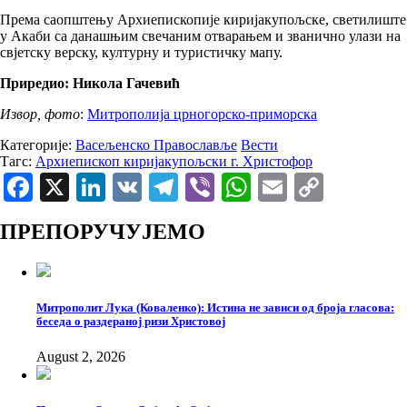
Према саопштењу Архиепископије киријакупољске, светилиште
у Акаби са данашњим свечаним отварањем и званично улази на
свјетску верску, културну и туристичку мапу.
Приредио: Никола Гачевић
Извор, фото
:
Митрополија црногорско-приморска
Категорије:
Васељенско Православље
Вести
Тагс:
Архиепископ киријакупољски г. Христофор
Facebook
X
LinkedIn
VK
Telegram
Viber
WhatsApp
Email
Copy
Link
ПРЕПОРУЧУЈЕМО
Митрополит Лука (Коваленко): Истина не зависи од броја гласова:
беседа о раздераној ризи Христовој
August 2, 2026