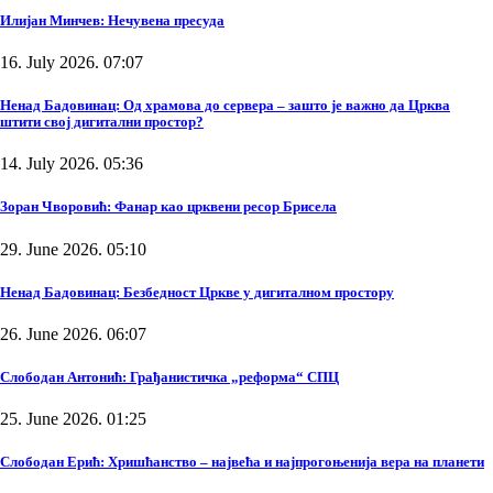
Илијан Минчев: Нечувена пресуда
16. July 2026. 07:07
Ненад Бадовинац: Од храмова до сервера – зашто је важно да Црква
штити свој дигитални простор?
14. July 2026. 05:36
Зоран Чворовић: Фанар као црквени ресор Брисела
29. June 2026. 05:10
Ненад Бадовинац: Безбедност Цркве у дигиталном простору
26. June 2026. 06:07
Слободан Антонић: Грађанистичка „реформа“ СПЦ
25. June 2026. 01:25
Слободан Ерић: Хришћанство – највећа и најпрогоњенија вера на планети