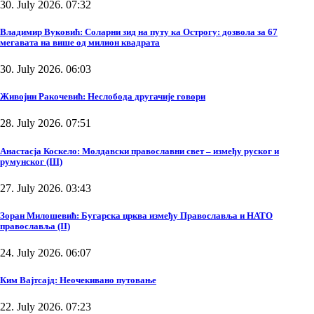
30. July 2026. 07:32
Владимир Вуковић: Соларни зид на путу ка Острогу: дозвола за 67
мегавата на више од милион квадрата
30. July 2026. 06:03
Живојин Ракочевић: Неслобода другачије говори
28. July 2026. 07:51
Анастасја Коскело: Молдавски православни свет – између руског и
румунског (III)
27. July 2026. 03:43
Зоран Милошевић: Бугарска црква између Православља и НАТО
православља (II)
24. July 2026. 06:07
Ким Вајтсајд: Неочекивано путовање
22. July 2026. 07:23