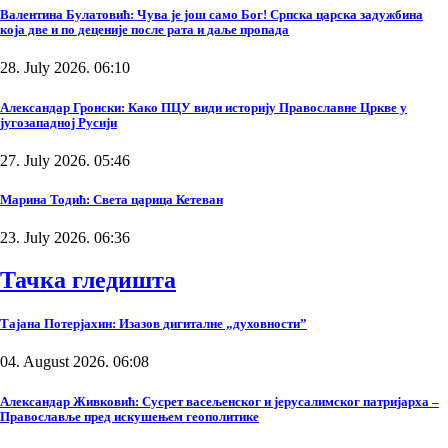
Валентина Булатовић: Чува је још само Бог! Српска царска задужбина
која две и по деценије после рата и даље пропада
28. July 2026. 06:10
Александар Гронски: Како ПЦУ види историју Православне Цркве у
југозападној Русији
27. July 2026. 05:46
Марина Тодић: Света царица Кетеван
23. July 2026. 06:36
Тачка гледишта
Тајана Потерјахин: Изазов дигиталне „духовности”
04. August 2026. 06:08
Александар Живковић: Сусрет васељенског и јерусалимског патријарха –
Православље пред искушењем геополитике