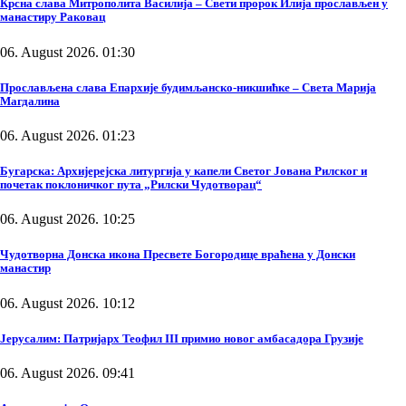
Крсна слава Митрополита Василија – Свети пророк Илија прослављен у
манастиру Раковац
06. August 2026. 01:30
Прослављена слава Епархије будимљанско-никшићке – Света Марија
Магдалина
06. August 2026. 01:23
Бугарска: Архијерејска литургија у капели Светог Јована Рилског и
почетак поклоничког пута „Рилски Чудотворац“
06. August 2026. 10:25
Чудотворна Донска икона Пресвете Богородице враћена у Донски
манастир
06. August 2026. 10:12
Јерусалим: Патријарх Теофил III примио новог амбасадора Грузије
06. August 2026. 09:41