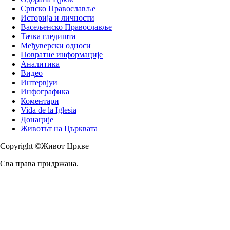
Српско Православље
Историја и личности
Васељенско Православље
Тачка гледишта
Међуверски односи
Повратне информације
Аналитика
Видео
Интервјуи
Инфографика
Коментари
Vida de la Iglesia
Донације
Животът на Църквата
Copyright ©Живот Цркве
Сва права придржана.