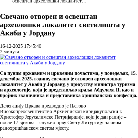
освештан археолошки локалитет…
Breadcrumb
Свечано отворен и освештан
археолошки локалитет светилишта у
Акаби у Јордану
16-12-2025 17:45:40
2 минута
Са пуним државним и црквеним почастима, у понедељак, 15.
децембра 2025. године, свечано је отворен археолошки
локалитет у Акаби у Јордану, у присуству министра туризма
и археологије, који је представљао краља Абдулаха II, као и
бројних званичника и представника хришћанских конфесија.
Делегацију Цркава предводио је Његово
Високопреосвештенство Архиепископ киријакупољски г.
Христофор Јерусалимске Патријаршије, који је дан раније –
после 17 вјекова – служио прву Свету Литургију на овом
ранохришћанском светом мјесту.