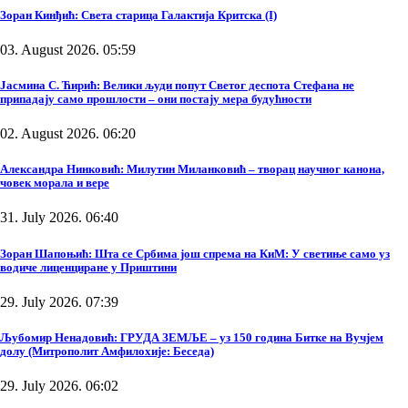
Зоран Кинђић: Света старица Галактија Критска (I)
03. August 2026. 05:59
Јасмина С. Ћирић: Велики људи попут Светог деспота Стефана не
припадају само прошлости – они постају мера будућности
02. August 2026. 06:20
Александра Нинковић: Милутин Миланковић – творац научног канона,
човек морала и вере
31. July 2026. 06:40
Зоран Шапоњић: Шта се Србима још спрема на КиМ: У светиње само уз
водиче лиценциране у Приштини
29. July 2026. 07:39
Љубомир Ненадовић: ГРУДА ЗЕМЉЕ – уз 150 година Битке на Вучјем
долу (Митрополит Амфилохије: Беседа)
29. July 2026. 06:02