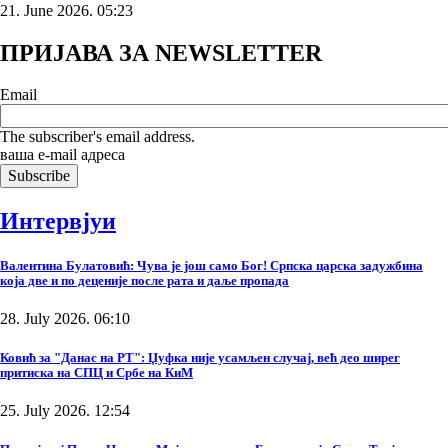
21. June 2026. 05:23
ПРИЈАВА ЗА NEWSLETTER
Email
The subscriber's email address.
ваша е-mail адреса
Интервјуи
Валентина Булатовић: Чува је још само Бог! Српска царска задужбина
која две и по деценије после рата и даље пропада
28. July 2026. 06:10
Ковић за "Данас на РТ": Џуфка није усамљен случај, већ део ширег
притиска на СПЦ и Србе на КиМ
25. July 2026. 12:54