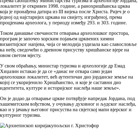
Према саопштењу Министарства туризма и археологије Јордана,
локалитет је откривен 1998. године, а ранохришћанска црква
која је пронађена датира из III вијека после Христа. Ријеч је о
једној од најстаријих цркава на свијету, изграђеној, према
процјенама археолога, у периоду између 293. и 303. године.
Током данашње свечаности отварања археолошког простора,
програм је започео хорским појањем црквених химни
византијског напјева, чија се мелодија уздизала као славословље
ка небу, сведочећи о древном присуству хришћанске вјере на
овом светом мјесту.
У свом обраћању, министар туризма и археологије др Емад
Хиџазин истакао је да се «данас не отвара само један
археолошки локалитет, већ аутентичан дио јорданске земље на
којој се укоријенило Хришћанство, и које је саставни дио
идентитета, културе и историјског наслеђа наше земље».
Он је додао да отварање цркве потврђује напредак Јордана, под
хашемитским вођством, у очувању духовног и људског наслеђа,
као и у јачању његовог присуства на свјетској мапи вјерског и
културног туризма.