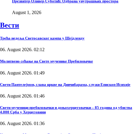
Презвитер Оливер Суботић: Одбрана унутрашњих простора
August 1, 2026
Вести
Трећа недеља Светосавског кампа у Шејдленду
06. August 2026. 02:12
Молитвено сећање на Свете мученике Пребиловачке
06. August 2026. 01:49
Свети Пантелејмон, слава цркве на Дивчибарама, служи Епископ Исихије
06. August 2026. 01:46
Свети мученици пребиловачки и доњохерцеговачки – 85 година од убиства
4.000 Срба у Херцеговини
06. August 2026. 01:36