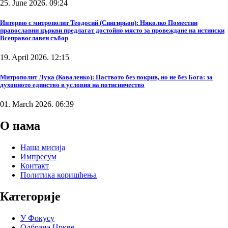
25. June 2026. 09:24
Интервю с митрополит Теодосий (Снигирьов): Няколко Поместни
православни църкви предлагат достойно място за провеждане на истински
Всеправославен събор
19. April 2026. 12:15
Митрополит Лука (Коваленко): Паството без покрив, но не без Бога: за
духовното единство в условия на потисничество
01. March 2026. 06:39
О нама
Наша мисија
Импресум
Контакт
Политика коришћења
Категорије
У Фокусу
Одбрана Цркве