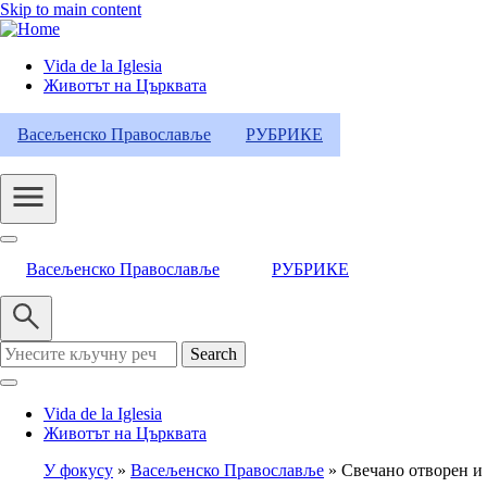
Skip to main content
Vida de la Iglesia
Животът на Църквата
Header
Category
Васељенско Православље
РУБРИКЕ
Menu
Васељенско Православље
РУБРИКЕ
Search
Vida de la Iglesia
Животът на Църквата
У фокусу
Васељенско Православље
Свечано отворен и