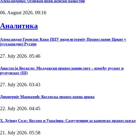
Александрија: Основан нови женски манастир
06. August 2026. 09:16
Аналитика
Александар Гронски: Како ПЦУ види историју Православне Цркве у
југозападној Русији
27. July 2026. 05:46
Анастасја Коскело: Молдавски православни свет – између руског и
румунског (III)
27. July 2026. 03:43
Димитрије Марковић: Косовска православна црква
22. July 2026. 04:45
Х. Дејвид Солс: Косово и Украјина: Самученици за канонско православље
21. July 2026. 05:58