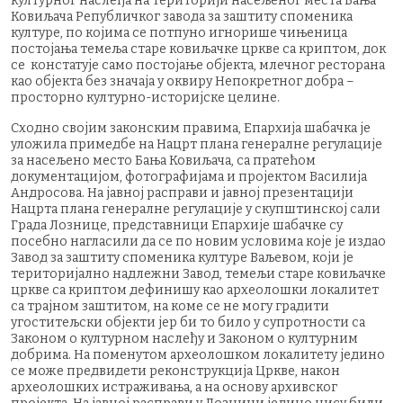
културног наслеђа на територији насељеног места Бања
Ковиљача Републичког завода за заштиту споменика
културе, по којима се потпуно игнорише чињеница
постојања темеља старе ковиљачке цркве са криптом, док
се констатује само постојање објекта, млечног ресторана
као објекта без значаја у оквиру Непокретног добра –
просторно културно-историјске целине.
‍Сходно својим законским правима, Епархија шабачка је
уложила примедбе на Нацрт плана генералне регулације
за насељено место Бања Ковиљача, са пратећом
документацијом, фотографијама и пројектом Василија
Андросова. На јавној расправи и јавној презентацији
Нацрта плана генералне регулације у скупштинској сали
Града Лознице, представници Епархије шабачке су
посебно нагласили да се по новим условима које је издао
Завод за заштиту споменика културе Ваљевом, који је
територијално надлежни Завод, темељи старе ковиљачке
цркве са криптом дефинишу као археолошки локалитет
са трајном заштитом, на коме се не могу градити
угоститељски објекти јер би то било у супротности са
Законом о културном наслеђу и Законом о културним
добрима. На поменутом археолошком локалитету једино
се може предвидети реконструкција Цркве, након
археолошких истраживања, а на основу архивског