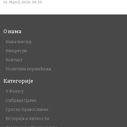
01. March 2026. 06:39
О нама
Наша мисија
Импресум
Контакт
Политика коришћења
Категорије
У Фокусу
Одбрана Цркве
Српско Православље
Историја и личности