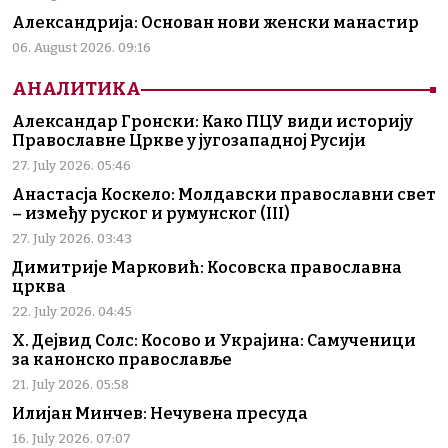
Александрија: Основан нови женски манастир
06. August 2026. 09:16
АНАЛИТИКА
Александар Гронски: Како ПЦУ види историју
Православне Цркве у југозападној Русији
27. July 2026. 05:46
Анастасја Коскело: Молдавски православни свет
– између руског и румунског (III)
27. July 2026. 03:43
Димитрије Марковић: Косовска православна
црква
22. July 2026. 04:45
Х. Дејвид Солс: Косово и Украјина: Самученици
за канонско православље
21. July 2026. 05:58
Илијан Минчев: Нечувена пресуда
16. July 2026. 07:07