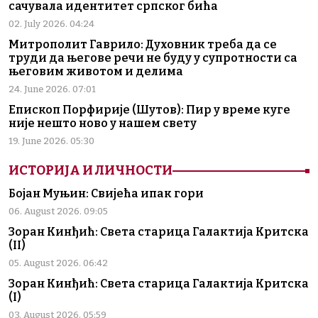
сачувала идентитет српског бића
02. July 2026. 04:24
Митрополит Гаврило: Духовник треба да се
труди да његове речи не буду у супротности са
његовим животом и делима
24. June 2026. 07:01
Епископ Порфирије (Шутов): Пир у време куге
није нешто ново у нашем свету
19. June 2026. 05:30
ИСТОРИЈА И ЛИЧНОСТИ
Бојан Муњин: Свијећа ипак гори
06. August 2026. 09:05
Зоран Кинђић: Света старица Галактија Критска
(II)
05. August 2026. 06:42
Зоран Кинђић: Света старица Галактија Критска
(I)
03. August 2026. 05:59