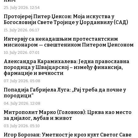
25. July 2026. 12:54
Протојереј Питер Џексон: Моја искуства у
Богословији Свете Тројице у Џорданвилу (САД)
15. July 2026. 06:17
Интервју са некадашњим протестантским
мисионаром — свештеником Питером Џексоном
10. July 2026. 07:01
Александра Карамихалева: Једна православна
породица у Швајцарској – између финансија,
фармације и вечности
07. July 2026. 05:08
Попадија Габријела Луга: „Рај треба да почне у
породици“
04. July 2026. 12:08
Митрополит Марко (Головков): Црква као место
за дијалог, љубав и живот
03. July 2026. 05:10
Игор Борозан: Уметност је кроз култ Светог Саве