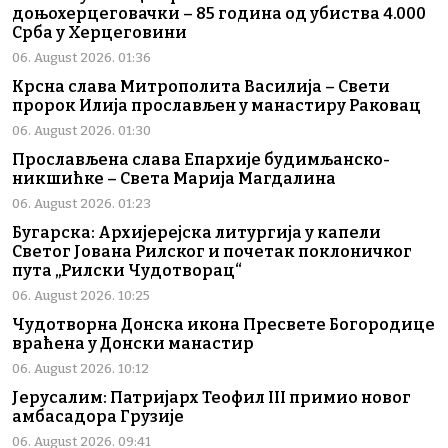
доњохерцеговачки – 85 година од убиства 4.000
Срба у Херцеговини
06. August 2026. 01:36
Крсна слава Митрополита Василија – Свети
пророк Илија прослављен у манастиру Раковац
06. August 2026. 01:30
Прослављена слава Епархије будимљанско-
никшићке – Света Марија Магдалина
06. August 2026. 01:23
Бугарска: Архијерејска литургија у капели
Светог Јована Рилског и почетак поклоничког
пута „Рилски Чудотворац“
06. August 2026. 10:25
Чудотворна Донска икона Пресвете Богородице
враћена у Донски манастир
06. August 2026. 10:12
Јерусалим: Патријарх Теофил III примио новог
амбасадора Грузије
06. August 2026. 09:41