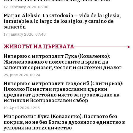
12. February 2026. 06:00
Marjan Aleksic: La Ortodoxia — vida de la Iglesia,
inmutable a lo largo de los siglos, y camino de
sanación
17. January 2026. 07:40
ЖИВОТЪТ НА ЦЪРКВАТА
Интервю с митрополит Лука (Коваленко):
Жизненоважно е поместните църкви да
започнат сериозен, честен и системен диалог
25. June 2026. 09:24
Интервю с митрополит Теодосий (Снигирьов):
Няколко Поместни православни църкви
предлагат достойно място за провеждане на
истински Всеправославен събор
19. April 2026. 12:15
Митрополит Лука (Коваленко): Паството без
покрив, но не без Бога: за духовното единство в
условия на потисничество