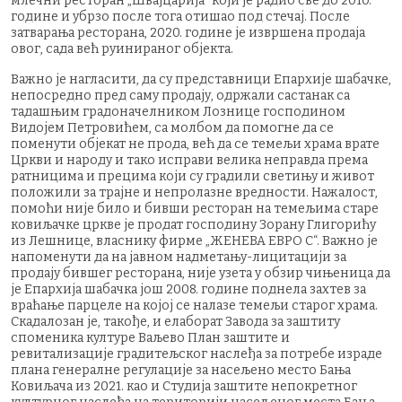
млечни ресторан „Швајцарија“ који је радио све до 2010.
године и убрзо после тога отишао под стечај. После
затварања ресторана, 2020. године је извршена продаја
овог, сада већ руинираног објекта.
‍Важно је нагласити, да су представници Епархије шабачке,
непосредно пред саму продају, одржали састанак са
тадашњим градоначелником Лознице господином
Видојем Петровићем, са молбом да помогне да се
поменути објекат не прода, већ да се темељи храма врате
Цркви и народу и тако исправи велика неправда према
ратницима и прецима који су градили светињу и живот
положили за трајне и непролазне вредности. Нажалост,
помоћи није било и бивши ресторан на темељима старе
ковиљачке цркве је продат господину Зорану Глигорићу
из Лешнице, власнику фирме „ЖЕНЕВА ЕВРО С“. Важно је
напоменути да на јавном надметању-лицитацији за
продају бившег ресторана, није узета у обзир чињеница да
је Епархија шабачка још 2008. године поднела захтев за
враћање парцеле на којој се налазе темељи старог храма.
Скадалозан је, такође, и елаборат Завода за заштиту
споменика културе Ваљево План заштите и
ревитализације градитељског наслеђа за потребе израде
плана генералне регулације за насељено место Бања
Ковиљача из 2021. као и Студија заштите непокретног