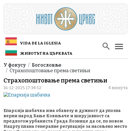
Skip to main content
VIDA DE LA IGLESIA
ЖИВОТЪТ НА ЦЪРКВАТА
Breadcrumb
У фокусу
Богословље
Страхопоштовање према светињи
Страхопоштовање према светињи
16-12-2025 17:34:52
4 минута
Епархија шабачка има обавезу и дужност да упозна
верни народ Бање Ковиљаче и ширу јавност са
предлогом урбаниста Града Лознице да се, по новом
Нацрту плана генералне регулације за насељено место