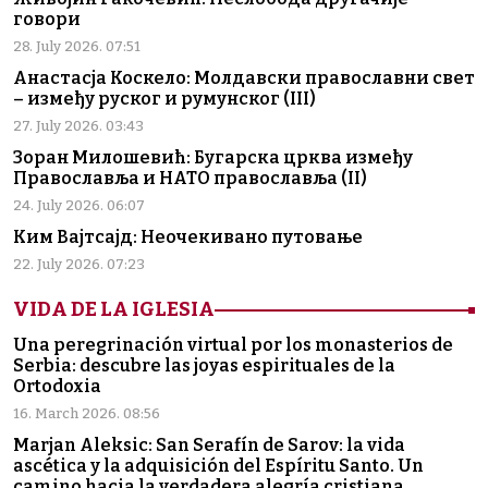
говори
28. July 2026. 07:51
Анастасја Коскело: Молдавски православни свет
– између руског и румунског (III)
27. July 2026. 03:43
Зоран Милошевић: Бугарска црква између
Православља и НАТО православља (II)
24. July 2026. 06:07
Ким Вајтсајд: Неочекивано путовање
22. July 2026. 07:23
VIDA DE LA IGLESIA
Una peregrinación virtual por los monasterios de
Serbia: descubre las joyas espirituales de la
Ortodoxia
16. March 2026. 08:56
Marjan Aleksic: San Serafín de Sarov: la vida
ascética y la adquisición del Espíritu Santo. Un
camino hacia la verdadera alegría cristiana