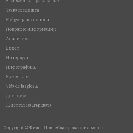
Васељенско Православље
Тачка гледишта
Међуверски односи
Повратне информације
Аналитика
Видео
Интервјуи
Инфографика
Коментари
Vida de la Iglesia
Донације
Животът на Църквата
Copyright ©Живот Цркве
Сва права придржана.