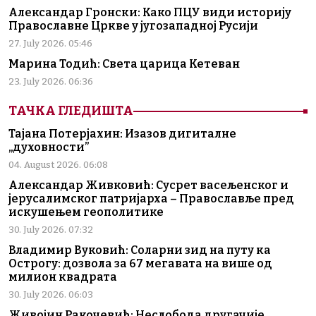
Александар Гронски: Како ПЦУ види историју
Православне Цркве у југозападној Русији
27. July 2026. 05:46
Марина Тодић: Света царица Кетеван
23. July 2026. 06:36
ТАЧКА ГЛЕДИШТА
Тајана Потерјахин: Изазов дигиталне
„духовности”
04. August 2026. 06:08
Александар Живковић: Сусрет васељенског и
јерусалимског патријарха – Православље пред
искушењем геополитике
30. July 2026. 07:32
Владимир Вуковић: Соларни зид на путу ка
Острогу: дозвола за 67 мегавата на више од
милион квадрата
30. July 2026. 06:03
Живојин Ракочевић: Неслобода другачије