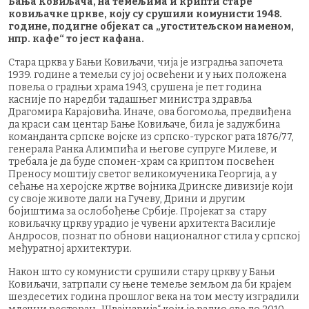
Бања Ковиљача, на темељима и крипти старе
ковиљачке цркве, коју су срушили комунисти 1948.
године, подигне објекат са „угоститељском наменом,
нпр. кафе“ то јест кафана.
‍Стара црква у Бањи Ковиљачи, чија је изградња започета
1939. године а темељи су јој освећени и у њих положена
повеља о градњи храма 1943, срушена је пет година
касније по наредби тадашњег министра здравља
Драгомира Карајовића. Иначе, ова богомоља, предвиђена
да краси сам центар Бање Ковиљаче, била је задужбина
команданта српске војске из српско-турског рата 1876/77,
генерала Ранка Алимпића и његове супруге Милеве, и
требала је да буде спомен-храм са криптом посвећен
Преносу моштију светог великомученика Георгија, а у
сећање на херојске жртве војника Дринске дивизије који
су своје животе дали на Гучеву, Дрини и другим
бојиштима за ослобођење Србије. Пројекат за стару
ковиљачку цркву урадио је чувени архитекта Василије
Андросов, познат по обнови националног стила у српској
међуратној архитектури.
Након што су комунисти срушили стару цркву у Бањи
Ковиљачи, затрпали су њене темеље земљом да би крајем
шездесетих година прошлог века на том месту изградили