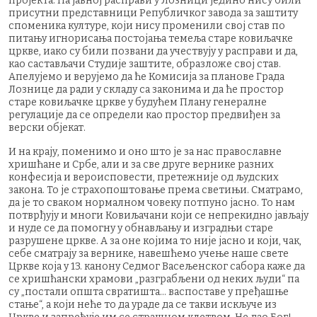
пројекта. На јавној расправи у Лозници једино нису били
присутни представници Републичког завода за заштиту
споменика културе, који нису променили свој став по
питању игнорисања постојања темеља старе ковиљачке
цркве, иако су били позвани да учествују у расправи и да,
као састављачи Студије заштите, образложе свој став.
Апелујемо и верујемо да ће Комисија за планове Града
Лознице да ради у складу са законима и да ће простор
старе ковиљачке цркве у будућем Плану генералне
регулације да се определи као простор предвиђен за
верски објекат.
‍И на крају, поменимо и оно што је за нас православне
хришћане и Србе, али и за све друге вернике разних
конфесија и вероисповести, претежније од људских
закона. То је страхопоштовање према светињи. Сматрамо,
да је то сваком нормалном човеку потпуно јасно. То нам
потврђују и многи Ковиљачани који се непрекидно јављају
и нуде се да помогну у обнављању и изградњи старе
разрушене цркве. А за оне којима то није јасно и који, чак,
себе сматрају за вернике, навешћемо учење наше свете
Цркве која у 13. канону Седмог Васељенског сабора каже да
се хришћански храмови „разграбљени од неких људи“ па
су „постали општа свратишта... васпоставе у пређашње
стање“, а који неће то да ураде да се такви искључе из