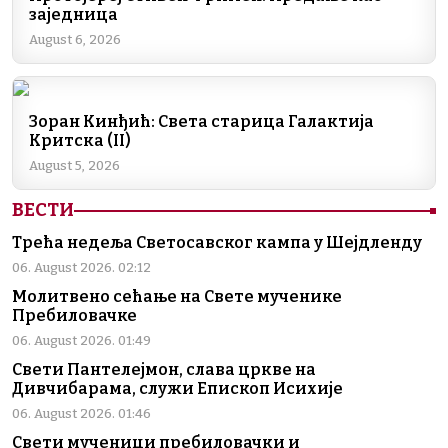
e
k
e
e
t
i
y
заједница
b
e
g
r
s
l
L
August 6, 2026
o
d
r
A
i
o
I
a
p
n
Зоран Кинђић: Света старица Галактија
k
n
m
p
k
Критска (II)
August 5, 2026
ВЕСТИ
Трећа недеља Светосавског кампа у Шејдленду
06. August 2026. 02:12
Молитвено сећање на Свете мученике
Пребиловачке
06. August 2026. 01:49
Свети Пантелејмон, слава цркве на
Дивчибарама, служи Епископ Исихије
06. August 2026. 01:46
Свети мученици пребиловачки и