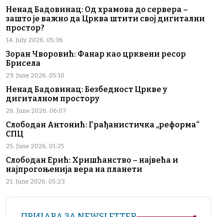
Ненад Бадовинац: Од храмова до сервера –
зашто је важно да Црква штити свој дигитални
простор?
14. July 2026. 05:36
Зоран Чворовић: Фанар као црквени ресор
Брисела
29. June 2026. 05:10
Ненад Бадовинац: Безбедност Цркве у
дигиталном простору
26. June 2026. 06:07
Слободан Антонић: Грађанистичка „реформа“
СПЦ
25. June 2026. 01:25
Слободан Ерић: Хришћанство – највећа и
најпрогоњенија вера на планети
21. June 2026. 05:23
ПРИЈАВА ЗА NEWSLETTER