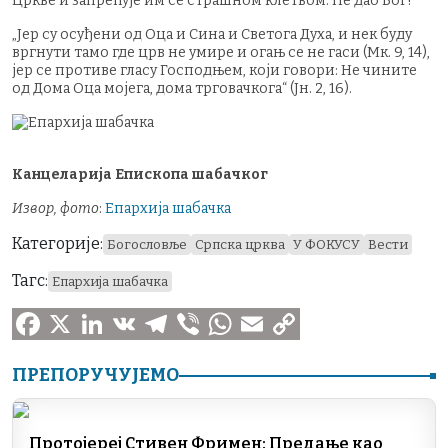
Цркве и запрећује им се страшном клетвом. Не дао Бог!
‍„Јер су осуђени од Оца и Сина и Светога Духа, и нек буду
вргнути тамо где црв не умире и огањ се не гаси (Мк. 9, 14),
јер се противе гласу Господњем, који говори: Не чините
од Дома Оца мојега, дома трговачкога“ (Јн. 2, 16).
‍Канцеларија Епископа шабачког
Извор, фото
:
Епархија шабачка
Категорије:
Богословље
Српска црква
У ФОКУСУ
Вести
Тагс:
Епархија шабачка
F
X
L
V
T
V
W
E
C
ПРЕПОРУЧУЈЕМО
a
i
K
e
i
h
m
o
c
n
l
b
a
a
p
Протојереј Стивен Фримен: Предање као