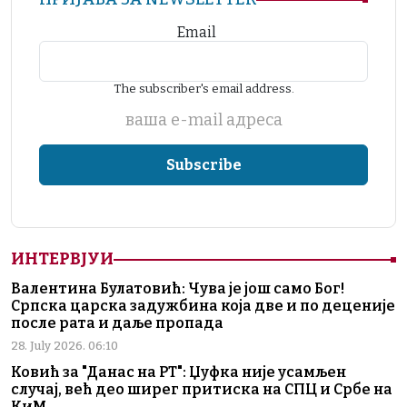
Email
The subscriber's email address.
ваша е-mail адреса
ИНТЕРВЈУИ
Валентина Булатовић: Чува је још само Бог!
Српска царска задужбина која две и по деценије
после рата и даље пропада
28. July 2026. 06:10
Ковић за "Данас на РТ": Џуфка није усамљен
случај, већ део ширег притиска на СПЦ и Србе на
КиМ