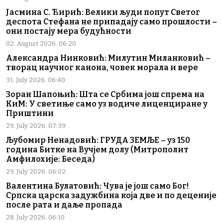
Јасмина С. Ћирић: Велики људи попут Светог
деспота Стефана не припадају само прошлости –
они постају мера будућности
02. August 2026. 06:20
Александра Нинковић: Милутин Миланковић –
творац научног канона, човек морала и вере
31. July 2026. 06:40
Зоран Шапоњић: Шта се Србима још спрема на
КиМ: У светиње само уз водиче лиценциране у
Приштини
29. July 2026. 07:39
Љубомир Ненадовић: ГРУДА ЗЕМЉЕ – уз 150
година Битке на Вучјем долу (Митрополит
Амфилохије: Беседа)
29. July 2026. 06:02
Валентина Булатовић: Чува је још само Бог!
Српска царска задужбина која две и по деценије
после рата и даље пропада
28. July 2026. 06:10