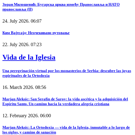
Зоран Милошевић: Бугарска црква између Православља и НАТО
православља (II)
24. July 2026. 06:07
Ким Вајтсајд: Неочекивано путовање
22. July 2026. 07:23
Vida de la Iglesia
Una peregrinación virtual por los monasterios de Serbia: descubre las joyas
espirituales de la Ortodoxia
16. March 2026. 08:56
Marjan Aleksic: San Serafín de Sarov: la vida ascética y la adquisición del
Espíritu Santo. Un camino hacia la verdadera alegría cristiana
12. February 2026. 06:00
Marjan Aleksic: La Ortodoxia — vida de la Iglesia, inmutable a lo largo de
los siglos, y camino de sanación