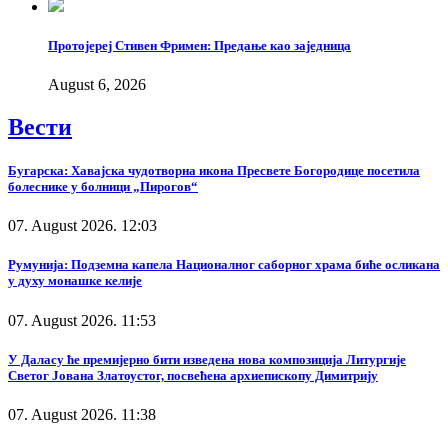
Протојереј Стивен Фримен: Предање као заједница
August 6, 2026
Вести
Бугарска: Хавајска чудотворна икона Пресвете Богородице посетила
болеснике у болници „Пирогов“
07. August 2026. 12:03
Румунија: Подземна капела Националног саборног храма биће осликана
у духу монашке келије
07. August 2026. 11:53
У Даласу ће премијерно бити изведена нова композиција Литургије
Светог Јована Златоустог, посвећена архиепископу Димитрију
07. August 2026. 11:38