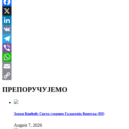
Facebook
X
LinkedIn
VK
Telegram
Viber
WhatsApp
Email
Copy
ПРЕПОРУЧУЈЕМО
Link
Зоран Кинђић: Света старица Галактија Критска (III)
August 7, 2026