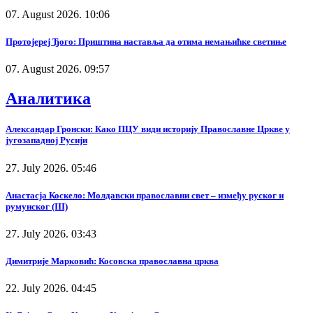
07. August 2026. 10:06
Протојереј Ђого: Приштина наставља да отима немањићке светиње
07. August 2026. 09:57
Аналитика
Александар Гронски: Како ПЦУ види историју Православне Цркве у
југозападној Русији
27. July 2026. 05:46
Анастасја Коскело: Молдавски православни свет – између руског и
румунског (III)
27. July 2026. 03:43
Димитрије Марковић: Косовска православна црква
22. July 2026. 04:45