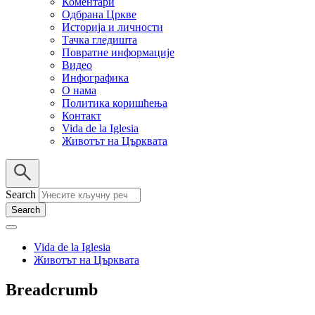
Коментари
Одбрана Цркве
Историја и личности
Тачка гледишта
Повратне информације
Видео
Инфографика
О нама
Политика коришћења
Контакт
Vida de la Iglesia
Животът на Църквата
Search
Vida de la Iglesia
Животът на Църквата
Breadcrumb