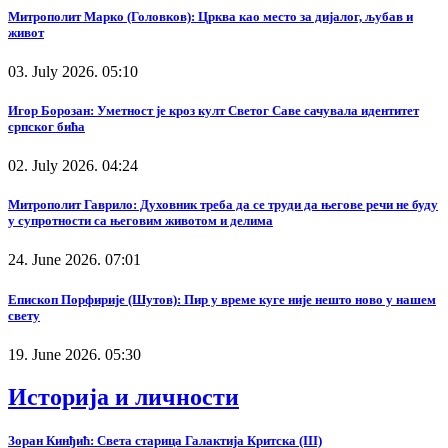
Митрополит Марко (Головков): Црква као место за дијалог, љубав и
живот
03. July 2026. 05:10
Игор Борозан: Уметност је кроз култ Светог Саве сачувала идентитет
српског бића
02. July 2026. 04:24
Митрополит Гаврило: Духовник треба да се труди да његове речи не буду
у супротности са његовим животом и делима
24. June 2026. 07:01
Епископ Порфирије (Шутов): Пир у време куге није нешто ново у нашем
свету
19. June 2026. 05:30
Историја и личности
Зоран Кинђић: Света старица Галактија Критска (III)