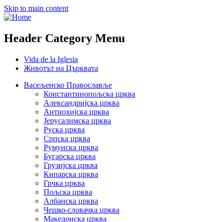
Skip to main content
Header Category Menu
Vida de la Iglesia
Животът на Църквата
Васељенско Православље
Константинопољска црква
Александријска црква
Антиохијска црква
Јерусалимска црква
Руска црква
Српска црква
Румунска црква
Бугарска црква
Грузијска црква
Кипарска црква
Грчка црква
Пољска црква
Албанска црква
Чешко-словачка црква
Македонска црква