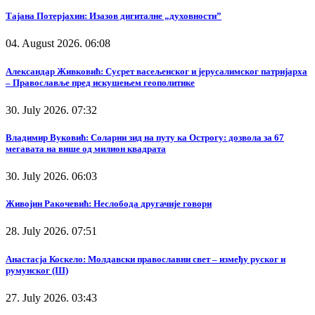
Тајана Потерјахин: Изазов дигиталне „духовности”
04. August 2026. 06:08
Александар Живковић: Сусрет васељенског и јерусалимског патријарха
– Православље пред искушењем геополитике
30. July 2026. 07:32
Владимир Вуковић: Соларни зид на путу ка Острогу: дозвола за 67
мегавата на више од милион квадрата
30. July 2026. 06:03
Живојин Ракочевић: Неслобода другачије говори
28. July 2026. 07:51
Анастасја Коскело: Молдавски православни свет – између руског и
румунског (III)
27. July 2026. 03:43