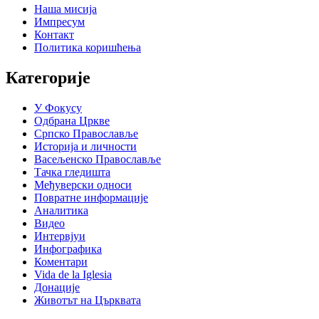
Наша мисија
Импресум
Контакт
Политика коришћења
Категорије
У Фокусу
Одбрана Цркве
Српско Православље
Историја и личности
Васељенско Православље
Тачка гледишта
Међуверски односи
Повратне информације
Аналитика
Видео
Интервјуи
Инфографика
Коментари
Vida de la Iglesia
Донације
Животът на Църквата