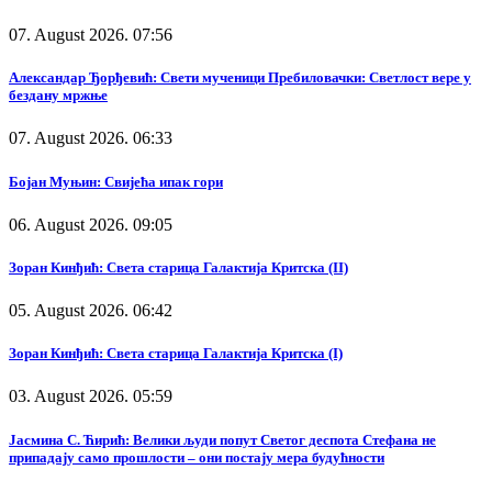
07. August 2026. 07:56
Александар Ђорђевић: Свети мученици Пребиловачки: Светлост вере у
бездану мржње
07. August 2026. 06:33
Бојан Муњин: Свијећа ипак гори
06. August 2026. 09:05
Зоран Кинђић: Света старица Галактија Критска (II)
05. August 2026. 06:42
Зоран Кинђић: Света старица Галактија Критска (I)
03. August 2026. 05:59
Јасмина С. Ћирић: Велики људи попут Светог деспота Стефана не
припадају само прошлости – они постају мера будућности