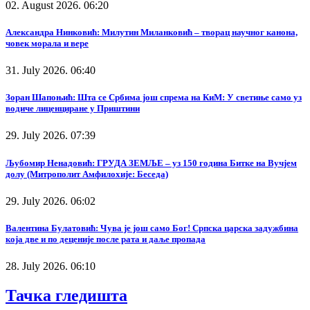
02. August 2026. 06:20
Александра Нинковић: Милутин Миланковић – творац научног канона,
човек морала и вере
31. July 2026. 06:40
Зоран Шапоњић: Шта се Србима још спрема на КиМ: У светиње само уз
водиче лиценциране у Приштини
29. July 2026. 07:39
Љубомир Ненадовић: ГРУДА ЗЕМЉЕ – уз 150 година Битке на Вучјем
долу (Митрополит Амфилохије: Беседа)
29. July 2026. 06:02
Валентина Булатовић: Чува је још само Бог! Српска царска задужбина
која две и по деценије после рата и даље пропада
28. July 2026. 06:10
Тачка гледишта