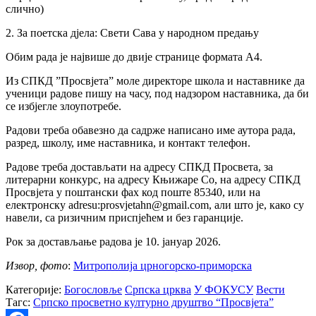
слично)
2. За поетска д‌јела: Свети Сава у народном предању
Обим рада је највише до двије странице формата А4.
Из СПКД ”Просвјета” моле директоре школа и наставнике да
ученици радове пишу на часу, под надзором наставника, да би
се избјегле злоупотребе.
Радови треба обавезно да садрже написано име аутора рада,
разред, школу, име наставника, и контакт телефон.
Радове треба достављати на адресу СПКД Просвета, за
литерарни конкурс, на адресу Књижаре Со, на адресу СПКД
Просвјета у поштански фах код поште 85340, или на
електронску adresu:prosvjetahn@gmail.com, али што је, како су
навели, са ризичним приспјећем и без гаранције.
Рок за достављање радова је 10. јануар 2026.
Извор, фото
:
Митрополија црногорско-приморска
Категорије:
Богословље
Српска црква
У ФОКУСУ
Вести
Тагс:
Српско просветно културно друштво “Просвјета”