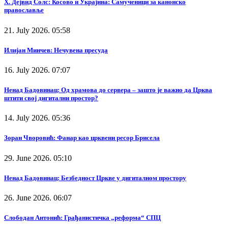
Х. Дејвид Солс: Косово и Украјина: Самученици за канонско
православље
21. July 2026. 05:58
Илијан Минчев: Нечувена пресуда
16. July 2026. 07:07
Ненад Бадовинац: Од храмова до сервера – зашто је важно да Црква
штити свој дигитални простор?
14. July 2026. 05:36
Зоран Чворовић: Фанар као црквени ресор Брисела
29. June 2026. 05:10
Ненад Бадовинац: Безбедност Цркве у дигиталном простору
26. June 2026. 06:07
Слободан Антонић: Грађанистичка „реформа“ СПЦ