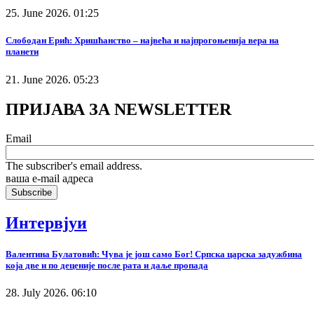
25. June 2026. 01:25
Слободан Ерић: Хришћанство – највећа и најпрогоњенија вера на
планети
21. June 2026. 05:23
ПРИЈАВА ЗА NEWSLETTER
Email
The subscriber's email address.
ваша е-mail адреса
Интервјуи
Валентина Булатовић: Чува је још само Бог! Српска царска задужбина
која две и по деценије после рата и даље пропада
28. July 2026. 06:10