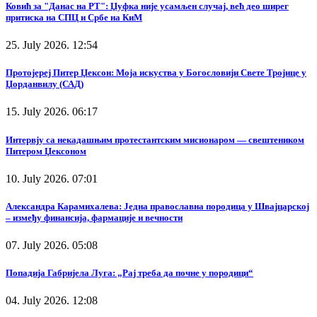
Ковић за "Данас на РТ": Џуфка није усамљен случај, већ део ширег
притиска на СПЦ и Србе на КиМ
25. July 2026. 12:54
Протојереј Питер Џексон: Моја искуства у Богословији Свете Тројице у
Џорданвилу (САД)
15. July 2026. 06:17
Интервју са некадашњим протестантским мисионаром — свештеником
Питером Џексоном
10. July 2026. 07:01
Александра Карамихалева: Једна православна породица у Швајцарској
– између финансија, фармације и вечности
07. July 2026. 05:08
Попадија Габријела Луга: „Рај треба да почне у породици“
04. July 2026. 12:08