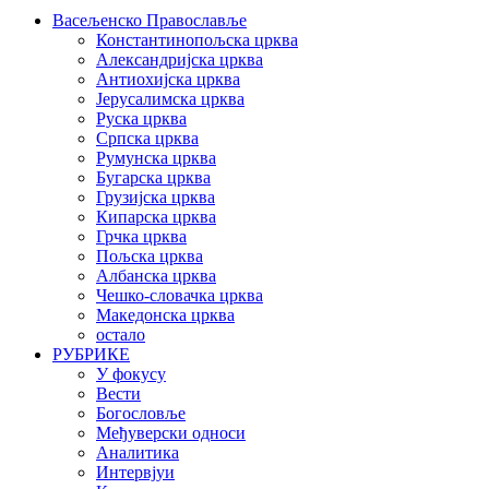
Васељенско Православље
Константинопољска црква
Александријска црква
Антиохијска црква
Јерусалимска црква
Руска црква
Српска црква
Румунска црква
Бугарска црква
Грузијска црква
Кипарска црква
Грчка црква
Пољска црква
Албанска црква
Чешко-словачка црква
Македонска црква
остало
РУБРИКЕ
У фокусу
Вести
Богословље
Међуверски односи
Аналитика
Интервјуи