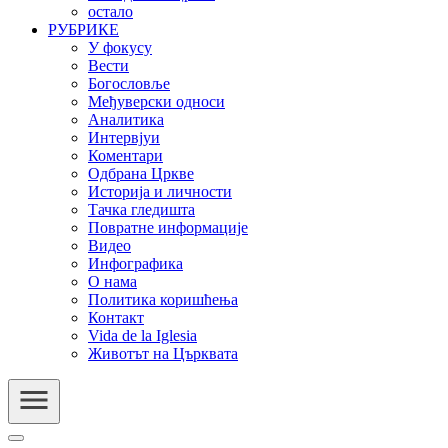
остало
РУБРИКЕ
У фокусу
Вести
Богословље
Међуверски односи
Аналитика
Интервјуи
Коментари
Одбрана Цркве
Историја и личности
Тачка гледишта
Повратне информације
Видео
Инфографика
О нама
Политика коришћења
Контакт
Vida de la Iglesia
Животът на Църквата