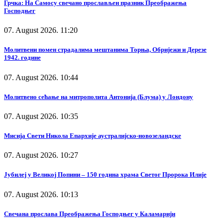
Грчка: На Самосу свечано прослављен празник Преображења
Господњег
07. August 2026. 11:20
Молитвени помен страдалима мештанима Торња, Обријежи и Дерезе
1942. године
07. August 2026. 10:44
Молитвено сећање на митрополита Антонија (Блума) у Лондону
07. August 2026. 10:35
Мисија Свети Никола Епархије аустралијско-новозеландске
07. August 2026. 10:27
Јубилеј у Великој Попини – 150 година храма Светог Пророка Илије
07. August 2026. 10:13
Свечана прослава Преображења Господњег у Каламарији