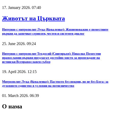
17. January 2026. 07:40
Животът на Църквата
Интервю с митрополит Лука (Коваленко): Жизненоважно е поместните
църкви да започнат сериозен, честен и системен диалог
25. June 2026. 09:24
Интервю с митрополит Теодосий (Снигирьов): Няколко Поместни
православни църкви предлагат достойно място за провеждане на
истински Всеправославен събор
19. April 2026. 12:15
Митрополит Лука (Коваленко): Паството без покрив, но не без Бога: за
духовното единство в условия на потисничество
01. March 2026. 06:39
О нама