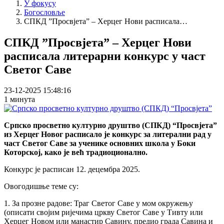
У фокусу
Богословље
СПКД ”Просвјета” – Херцег Нови расписала…
СПКД ”Просвјета” – Херцег Нови
расписала литерарни конкурс у част
Светог Саве
23-12-2025 15:48:16
1 минута
Српско просветно културно друштво (СПКД) “Просвјета”
из Херцег Новог расписало је конкурс за литерални рад у
част Светог Саве за ученике основних школа у Боки
Которској, како је већ традиоционално.
Конкурс је расписан 12. децембра 2025.
Овогодишње теме су:
1. За прозне радове: Траг Светог Саве у мом окружењу
(описати својим ријечима цркву Светог Саве у Тивту или
Херцег Новом или манастир Савину, предио града Савина и