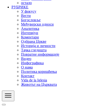
остало
РУБРИКЕ
У фокусу
Вести
Богословље
Међуверски односи
Аналитика
Интервјуи
Коментари
Одбрана Цркве
Историја и личности
Тачка гледишта
Повратне информације
Видео
Инфографика
О нама
Политика коришћења
Контакт
Vida de la Iglesia
Животът на Църквата