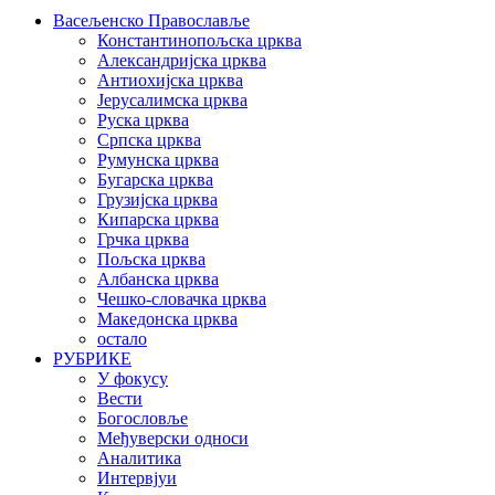
Васељенско Православље
Константинопољска црква
Александријска црква
Антиохијска црква
Јерусалимска црква
Руска црква
Српска црква
Румунска црква
Бугарска црква
Грузијска црква
Кипарска црква
Грчка црква
Пољска црква
Албанска црква
Чешко-словачка црква
Македонска црква
остало
РУБРИКЕ
У фокусу
Вести
Богословље
Међуверски односи
Аналитика
Интервјуи