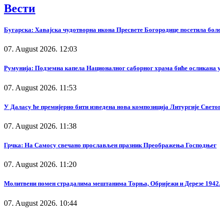
Вести
Бугарска: Хавајска чудотворна икона Пресвете Богородице посетила бол
07. August 2026. 12:03
Румунија: Подземна капела Националног саборног храма биће осликана у
07. August 2026. 11:53
У Даласу ће премијерно бити изведена нова композиција Литургије Свето
07. August 2026. 11:38
Грчка: На Самосу свечано прослављен празник Преображења Господњег
07. August 2026. 11:20
Молитвени помен страдалима мештанима Торња, Обријежи и Дерезе 1942.
07. August 2026. 10:44