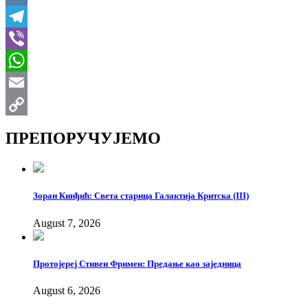
VK
Telegram
Viber
WhatsApp
Email
Copy
ПРЕПОРУЧУЈЕМО
Link
Зоран Кинђић: Света старица Галактија Критска (III)
August 7, 2026
Протојереј Стивен Фримен: Предање као заједница
August 6, 2026