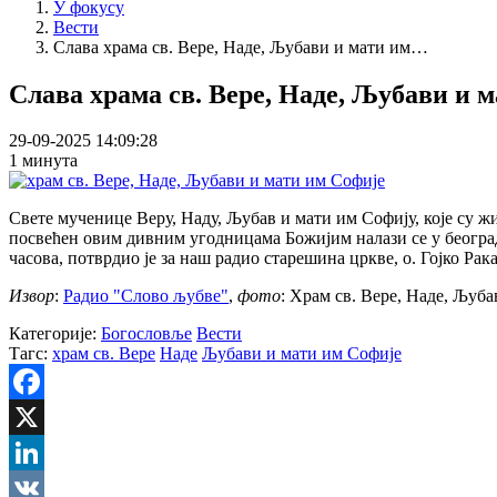
У фокусу
Вести
Слава храма св. Вере, Наде, Љубави и мати им…
Слава храма св. Вере, Наде, Љубави и 
29-09-2025 14:09:28
1 минута
Свете мученице Веру, Наду, Љубав и мати им Софију, које су жи
посвећен овим дивним угодницама Божијим налази се у београдс
часова, потврдио је за наш радио старешина цркве, о. Гојко Рака
Извор
:
Радио "Слово љубве"
,
фото
: Храм св. Вере, Наде, Љуб
Категорије:
Богословље
Вести
Тагс:
храм св. Вере
Наде
Љубави и мати им Софије
Facebook
X
LinkedIn