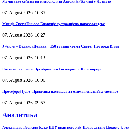
Молитвено сећање на митрополита Антонија (Блума) у Лондону
07. August 2026. 10:35
Мисија Свети Никола Епархије аустралијско-новозеландске
07. August 2026. 10:27
Јубилеј у Великој Попини – 150 година храма Светог Пророка Илије
07. August 2026. 10:13
Свечана прослава Преображења Господњег у Каламарији
07. August 2026. 10:06
Протојереј Ђого: Приштина наставља да отима немањићке светиње
07. August 2026. 09:57
Аналитика
Александар Гронски: Како ПЦУ види историју Православне Цркве у југоз