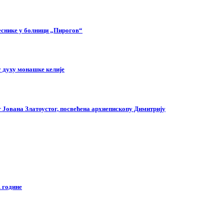
еснике у болници „Пирогов“
 духу монашке келије
г Јована Златоустог, посвећена архиепископу Димитрију
 године