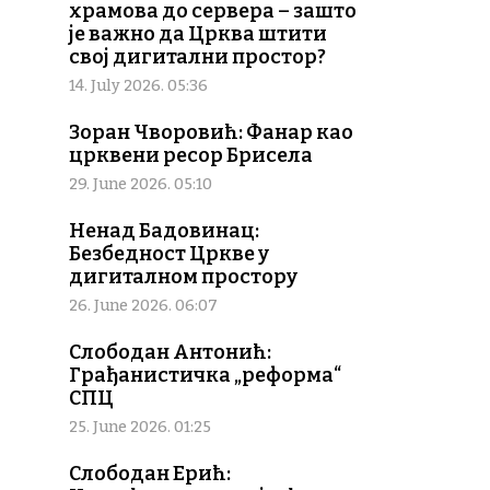
храмова до сервера – зашто
је важно да Црква штити
свој дигитални простор?
14. July 2026. 05:36
Зоран Чворовић: Фанар као
црквени ресор Брисела
29. June 2026. 05:10
Ненад Бадовинац:
Безбедност Цркве у
дигиталном простору
26. June 2026. 06:07
Слободан Антонић:
Грађанистичка „реформа“
СПЦ
25. June 2026. 01:25
Слободан Ерић: