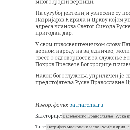
многобројни верници.
На сугубој јектенији узнесене су по
Патријарха Кирила и Цркву којом у
адреса чланова Светог Синода Руске
пригодан дар.
У свом првосвештеничком слову Пат
верном народу на заједничкој моли
свест о одговорности за служење Бо
Покров Пресвете Богородице почива 
Након богослужења уприличен је 
предстојатеља Руске Православне Ц
Извор, фото
:
patriarchia.ru
Категорије:
Васељенско Православље
Руска 
Тагс:
Патријарх московски и све Русије Кирил
г