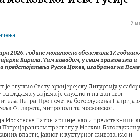
2 м
уара 2026. године молитвено обележила 17. годиш
јарха Кирила. Тим поводом, у свим храмовима и
а предстојатеља Руске Цркве, изабраног на Пом
т је служио Свету архијерејску Литургију у сабо
 одеждама у којима је служио и на дан свог
титеља Петра. Пре почетка богослужења Патријар
еља Филарета, митрополита московског.
еја Московске Патријаршије, као и представници 
 Патријарашком престолу у Москви. Богослужењу
вних власти, јавног и културног живота, као и