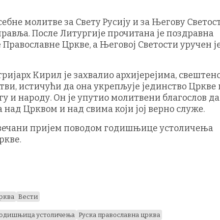
себне молитве за Свету Русију и за Његову Светос
правља. После Литургије прочитана је поздравна
 Православне Цркве, а Његовој Светости уручен ј
ријарх Кирил је захвалио архијерејима, свештенс
тви, истичући да она укрепљује јединство Цркве 
гу и народу. Он је упутио молитвени благослов да
над Црквом и над свима који јој верно служе.
свечани пријем поводом годишњице устоличења
ркве.
црква
Вести
одишњица устоличења
Руска православна црква