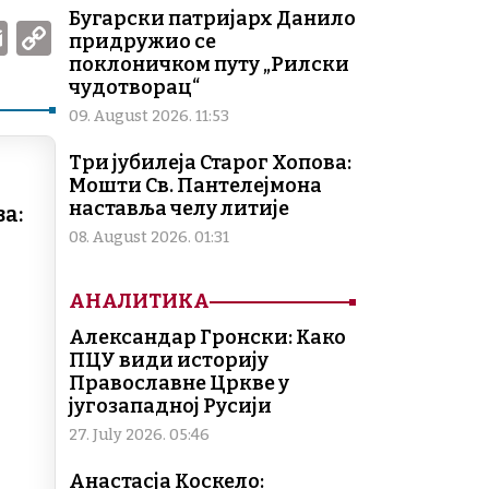
Бугарски патријарх Данило
W
E
C
придружио се
m
o
поклоничком путу „Рилски
чудотворац“
ai
p
09. August 2026. 11:53
l
y
Три јубилеја Старог Хопова:
Li
Мошти Св. Пантелејмона
n
наставља челу литије
а:
k
08. August 2026. 01:31
АНАЛИТИКА
Александар Гронски: Како
ПЦУ види историју
Православне Цркве у
југозападној Русији
27. July 2026. 05:46
Анастасја Коскело: