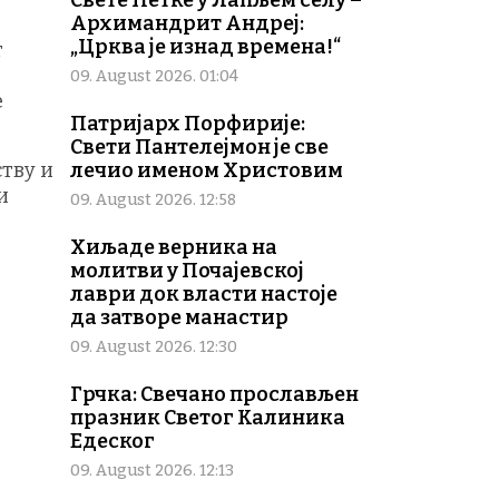
Свете Петке у Лапљем селу –
Архимандрит Андреј:
„Црква је изнад времена!“
т
09. August 2026. 01:04
е
Патријарх Порфирије:
Свети Пантелејмон је све
тву и
лечио именом Христовим
и
09. August 2026. 12:58
Хиљаде верника на
молитви у Почајевској
лаври док власти настоје
да затворе манастир
09. August 2026. 12:30
Грчка: Свечано прослављен
празник Светог Калиника
Едеског
09. August 2026. 12:13