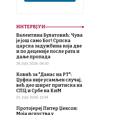
ИНТЕРВЈУИ
Валентина Булатовић: Чува
је још само Бог! Српска
царска задужбина која две
и по деценије после рата и
даље пропада
28. July 2026. 06:10
Ковић за "Данас на РТ":
Џуфка није усамљен случај,
већ део ширег притиска на
СПЦ и Србе на КиМ
25. July 2026. 12:54
Протојереј Питер Џексон:
Моја искуства у