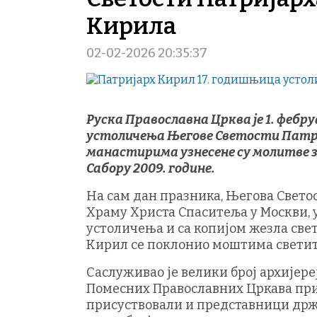
Кирила
02-02-2026 20:35:37
Руска Православна Црква је 1. фебр
устоличења Његове Светости Патри
манастирима узнесене су молитве з
Сабору 2009. године.
На сам дан празника, Његова Светос
Храму Христа Спаситеља у Москви, у
устоличења и са копијом жезла све
Кирил се поклонио моштима светит
Саслуживао је велики број архијер
Помесних Православних Цркава при
присуствовали и представници држа