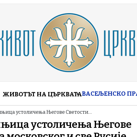
enu
ВАСЕЉЕНСКО П
ЖИВОТЪТ НА ЦЪРКВАТА
шњица устоличења Његове Светости…
шњица устоличења Његове
а московског и све Русије