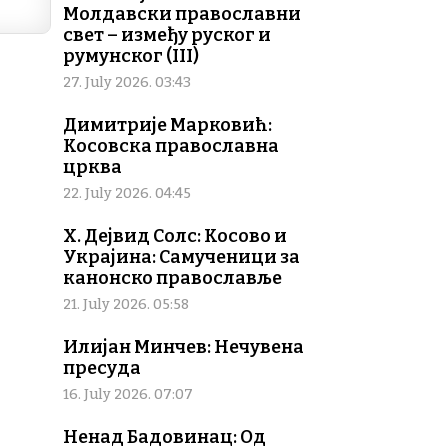
Молдавски православни
свет – између руског и
румунског (III)
27. July 2026. 03:43
Димитрије Марковић:
Косовска православна
црква
22. July 2026. 04:45
Х. Дејвид Солс: Косово и
Украјина: Самученици за
канонско православље
21. July 2026. 05:58
Илијан Минчев: Нечувена
пресуда
16. July 2026. 07:07
Ненад Бадовинац: Од