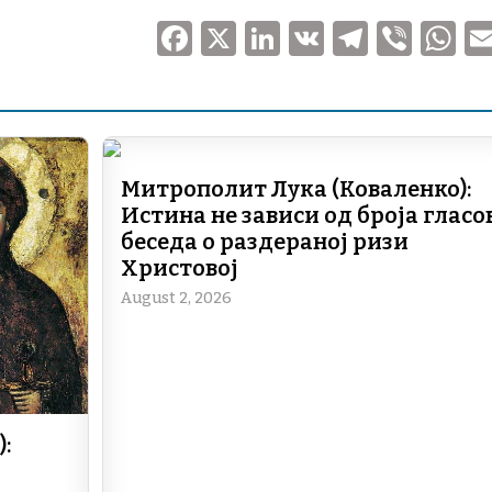
F
X
Li
V
T
V
a
n
K
el
ib
h
c
k
e
er
at
e
e
gr
s
b
dI
a
A
Митрополит Лука (Коваленко):
o
n
m
p
Истина не зависи од броја гласов
o
p
беседа о раздераној ризи
Христовој
k
August 2, 2026
: