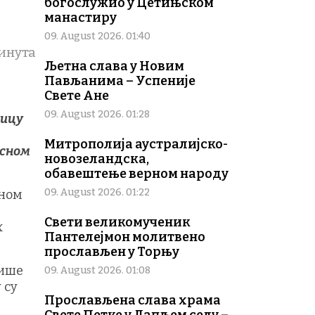
богослужио у Цетињском
манастиру
09. August 2026. 01:40
инута
Љетна слава у Новим
Пављанима – Успеније
Свете Ане
09. August 2026. 01:28
њицу
Митрополија аустралијско-
есном
новозеландска,
обавештење верном народу
09. August 2026. 01:22
рном
Свети великомученик
х
Пантелејмон молитвено
прослављен у Торњу
више
09. August 2026. 01:08
 су
Прослављена слава храма