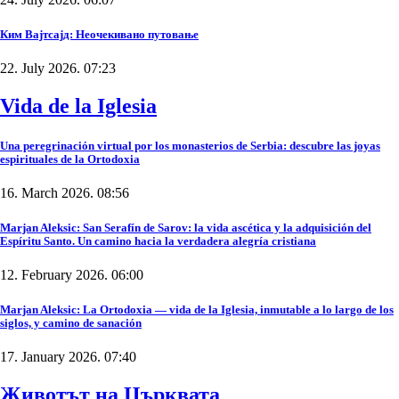
Ким Вајтсајд: Неочекивано путовање
22. July 2026. 07:23
Vida de la Iglesia
Una peregrinación virtual por los monasterios de Serbia: descubre las joyas
espirituales de la Ortodoxia
16. March 2026. 08:56
Marjan Aleksic: San Serafín de Sarov: la vida ascética y la adquisición del
Espíritu Santo. Un camino hacia la verdadera alegría cristiana
12. February 2026. 06:00
Marjan Aleksic: La Ortodoxia — vida de la Iglesia, inmutable a lo largo de los
siglos, y camino de sanación
17. January 2026. 07:40
Животът на Църквата