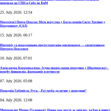
притиска на СПЦ и Србе на КиМ
25. July 2026. 12:54
Протојереј Питер Џексон: Моја искуства у Богословији Свете Тројице у
Џорданвилу (САД)
15. July 2026. 06:17
Интервју са некадашњим протестантским мисионаром — свештеником
Питером Џексоном
10. July 2026. 07:01
Александра Карамихалева: Једна православна породица у Швајцарској –
између финансија, фармације и вечности
07. July 2026. 05:08
Попадија Габријела Луга: „Рај треба да почне у породици“
04. July 2026. 12:08
Митрополит Марко (Головков): Црква као место за дијалог, љубав и живот