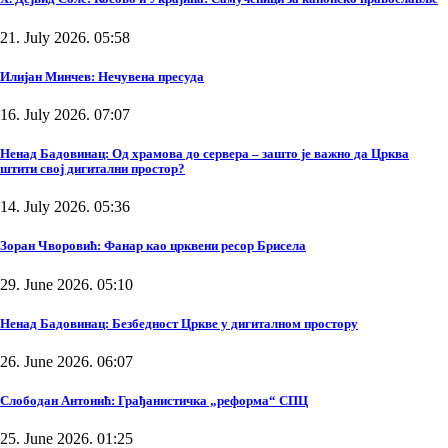
21. July 2026. 05:58
Илијан Минчев: Нечувена пресуда
16. July 2026. 07:07
Ненад Бадовинац: Од храмова до сервера – зашто је важно да Црква
штити свој дигитални простор?
14. July 2026. 05:36
Зоран Чворовић: Фанар као црквени ресор Брисела
29. June 2026. 05:10
Ненад Бадовинац: Безбедност Цркве у дигиталном простору
26. June 2026. 06:07
Слободан Антонић: Грађанистичка „реформа“ СПЦ
25. June 2026. 01:25