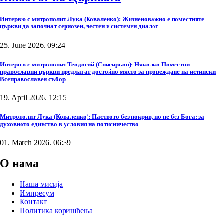
Интервю с митрополит Лука (Коваленко): Жизненоважно е поместните
църкви да започнат сериозен, честен и системен диалог
25. June 2026. 09:24
Интервю с митрополит Теодосий (Снигирьов): Няколко Поместни
православни църкви предлагат достойно място за провеждане на истински
Всеправославен събор
19. April 2026. 12:15
Митрополит Лука (Коваленко): Паството без покрив, но не без Бога: за
духовното единство в условия на потисничество
01. March 2026. 06:39
О нама
Наша мисија
Импресум
Контакт
Политика коришћења