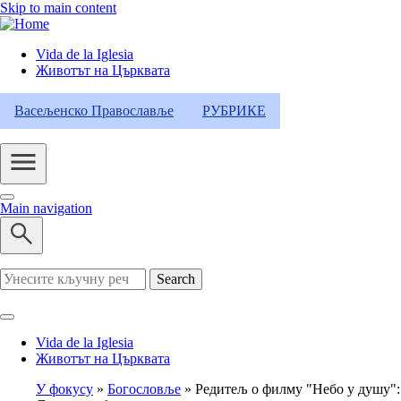
Skip to main content
Vida de la Iglesia
Животът на Църквата
Header
Category
Васељенско Православље
РУБРИКЕ
Menu
Main navigation
Search
Vida de la Iglesia
Животът на Църквата
У фокусу
Богословље
Редитељ о филму "Небо у душу":