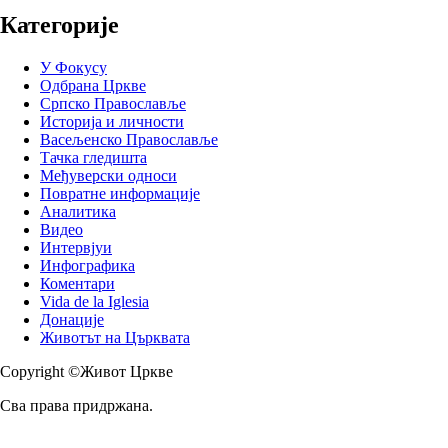
Категорије
У Фокусу
Одбрана Цркве
Српско Православље
Историја и личности
Васељенско Православље
Тачка гледишта
Међуверски односи
Повратне информације
Аналитика
Видео
Интервјуи
Инфографика
Коментари
Vida de la Iglesia
Донације
Животът на Църквата
Copyright ©Живот Цркве
Сва права придржана.