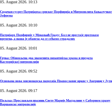
05. August 2026. 10:13
Срдачан сусрет Патријарха српског Порфирија и Митрополита бањалучког
Јефрема
05. August 2026. 10:10
Патријарх Порфирије у Мркоњић Граду: Бол не престаје протоком
времена, а наша је обавеза да се сећамо страдалих
05. August 2026. 10:01
Грчка: Обновљена два знаменита византијска храма и предата
Касторијској митрополији
05. August 2026. 09:52
Основана нова мисионарска парохија Православне цркве у Америци у Јути
05. August 2026. 09:17
Пољска: Прослављен празник Свете Марије Магдалине у Саборном храму
Варшавске митрополије