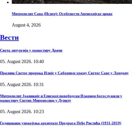
Митрополит Сава (Испер): Особености Антиохијске цркве
August 4, 2026
Вести
Света литургија у манастиру Драчи
05. August 2026. 10:40
Празник Светог пророка Илије у Саборном храму Светог Саве у Лондону
05. August 2026. 10:31
Митрополит Јоаникије и Епископ новобрдски Иларион богослужили у
манастиру Светих Мироносица у Дупилу
05. August 2026. 10:23
Годишњица упокојења архитекте Предрага Пеђе Ристића (1931-2019)