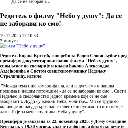
Да се не заборави…
Breadcrumb
Редитељ о филму "Небо у душу": Да се
не заборави ко смо!
19-11-2025 17:10:33
2 минута
Редитељ Бојана Крстић, говорећи за Радио Слово љубве пред
премијеру документарно-играног филма "Небо у душу",
снимљеног по сценарију и књизи ђакона Александра
Аздејковића о Светом свештеномученику Недељку
Стреличићу, истиче:
"Можда тема није комерцијална, али је дугујемо и нашим
прецима и нашим потомцима - да се не заборави ко смо... Свети
Недељко је сведочанство једног времена које се не сме
заборавити. Људи су жељни Неба, молитве... Ми се трудимо
колико је до нас, да кроз наше таленте испунимо то што нам је
дато. То је за мене спуштање Неба у душу".
Премијера је заказана за 22. новембар 2025. у Дому омладине
Београда, у 19.30 часова, улаз је слободан, а филмско вече је