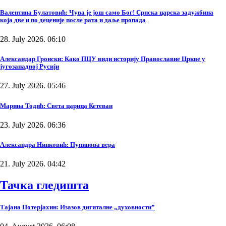
Валентина Булатовић: Чува је још само Бог! Српска царска задужбина
која две и по деценије после рата и даље пропада
28. July 2026. 06:10
Александар Гронски: Како ПЦУ види историју Православне Цркве у
југозападној Русији
27. July 2026. 05:46
Марина Тодић: Света царица Кетеван
23. July 2026. 06:36
Александра Нинковић: Пупинова вера
21. July 2026. 04:42
Тачка гледишта
Тајана Потерјахин: Изазов дигиталне „духовности”