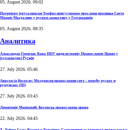
05. August 2026. 09:02
Патријарх јерусалимски Теофил присуствовао прослави празника Свете
Марије Магдалине у руском манастиру у Гетсиманији
05. August 2026. 08:35
Аналитика
Александар Гронски: Како ПЦУ види историју Православне Цркве у
југозападној Русији
27. July 2026. 05:46
Анастасја Коскело: Молдавски православни свет – између руског и
румунског (III)
27. July 2026. 03:43
Димитрије Марковић: Косовска православна црква
22. July 2026. 04:45
Х. Дејвид Солс: Косово и Украјина: Самученици за канонско православље