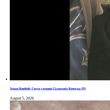
Зоран Кинђић: Света старица Галактија Критска (II)
August 5, 2026