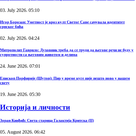
03. July 2026. 05:10
Игор Борозан: Уметност је кроз култ Светог Саве сачувала идентитет
српског бића
02. July 2026. 04:24
Митрополит Гаврило: Духовник треба да се труди да његове речи не буду у
супротности са његовим животом и делима
24. June 2026. 07:01
Епископ Порфирије (Шутов): Пир у време куге није нешто ново у нашем
свету
19. June 2026. 05:30
Историја и личности
Зоран Кинђић: Света старица Галактија Критска (II)
05. August 2026. 06:42