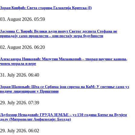
Зоран Кинђић: Света старица Галактија Критска (I)
03. August 2026. 05:59
Јасмина С. Ћирић: Велики људи попут Светог деспота Стефана не
припадају само прошлости – они постају мера будућности
02. August 2026. 06:20
Александра Нинковић: Милутин Миланковић – творац научног канона,
човек морала и вере
31. July 2026. 06:40
Зоран Шапоњић: Шта се Србима још спрема на КиМ: У светиње само уз
водиче лиценциране у Приштини
29. July 2026. 07:39
Љубомир Ненадовић: ГРУДА ЗЕМЉЕ – уз 150 година Битке на Вучјем
долу (Митрополит Амфилохије: Беседа)
29. July 2026. 06:02