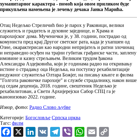
хуманитарног карактера - помоћ која овом приликом буде
прикупљена намењена је лечењу дечака Јанка Марића.
Отац Недељко Стреличић био је парох у Раковици, велики
служитељ и градитељ и духовне заједнице, и Храма и
парохијског дома. Мученички је, у 38. години, пострадао од
комуниста пред крај Другог светског рата, када је ухапшен од
Озне, окарактерисан као народни непријатељ и ратни злочинац
и неправедно осуђен на трајни губитак грађанске части, заплену
имовине и казну стрељањем. Великим трудом ђакона
Александра Аздејковића, који је годинама радио на откривању
истине о страдању оца Недељка, на поступку рехабилитације
недужног служитеља Олтара Божјег, на писању књиге и филма
"Голгота раковичке парохије" и службе страдалнику, након више
од седам деценија, 2018. године, свештеник Недељко је
рехабилитован, а Свети Архијерејски Сабор СПЦ га је
канонизовао 2022. године.
Извор, фото
:
Радио Слово љубве
Категорије:
Богословље
Српска црква
Тагс:
филм
Facebook
X
LinkedIn
VK
Telegram
Viber
WhatsApp
Email
Copy