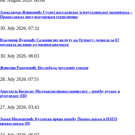
04. August 2026. 06:08
Александар Живковић: Сусрет васељенског и јерусалимског патријарха –
Православље пред искушењем геополитике
30. July 2026. 07:32
Владимир Вуковић: Соларни зид на путу ка Острогу: дозвола за 67
мегавата на више од милион квадрата
30. July 2026. 06:03
Живојин Ракочевић: Неслобода другачије говори
28. July 2026. 07:51
Анастасја Коскело: Молдавски православни свет – између руског и
румунског (III)
27. July 2026. 03:43
Зоран Милошевић: Бугарска црква између Православља и НАТО
православља (II)
24. July 2026. 06:07