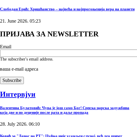
Слободан Ерић: Хришћанство – највећа и најпрогоњенија вера на планети
21. June 2026. 05:23
ПРИЈАВА ЗА NEWSLETTER
Email
The subscriber's email address.
ваша е-mail адреса
Интервјуи
Валентина Булатовић: Чува је још само Бог! Српска царска задужбина
која две и по деценије после рата и даље пропада
28. July 2026. 06:10
Ковић за "Данас на РТ": Џуфка није усамљен случај, већ део ширег