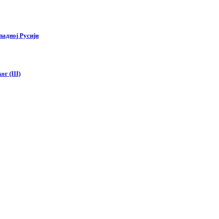
падној Русији
г (III)