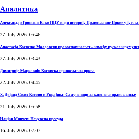
Аналитика
Александар Гронски: Како ПЦУ види историју Православне Цркве у југоза
27. July 2026. 05:46
Анастасја Коскело: Молдавски православни свет – између руског и румунско
27. July 2026. 03:43
Димитрије Марковић: Косовска православна црква
22. July 2026. 04:45
Х. Дејвид Солс: Косово и Украјина: Самученици за канонско православље
21. July 2026. 05:58
Илијан Минчев: Нечувена пресуда
16. July 2026. 07:07