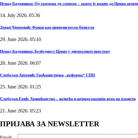
Ненад Бадовинац: Од храмова до сервера – зашто је важно да Црква штити
14. July 2026. 05:36
Зоран Чворовић: Фанар као црквени ресор Брисела
29. June 2026. 05:10
Ненад Бадовинац: Безбедност Цркве у дигиталном простору
26. June 2026. 06:07
Слободан Антонић: Грађанистичка „реформа“ СПЦ
25. June 2026. 01:25
Слободан Ерић: Хришћанство – највећа и најпрогоњенија вера на планети
21. June 2026. 05:23
ПРИЈАВА ЗА NEWSLETTER
Email