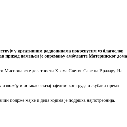
чествују у креативним радионицама покренутим уз благослов
 сав приход намењен је опремању амбуланте Материнског дома
сти Мисионарске делатности Храма Светог Саве на Врачару. На
 изложбу и истакао значај заједничког труда и љубави према
начин подрже мајке и деца којима је подршка најпотребнија.