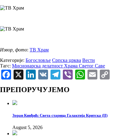
Извор, фото
:
ТВ Храм
Категорије:
Богословље
Српска црква
Вести
Тагс:
Мисионарска делатност Храма Светог Саве
Facebook
X
LinkedIn
VK
Telegram
Viber
WhatsApp
Email
Copy
Link
ПРЕПОРУЧУЈЕМО
Зоран Кинђић: Света старица Галактија Критска (II)
August 5, 2026