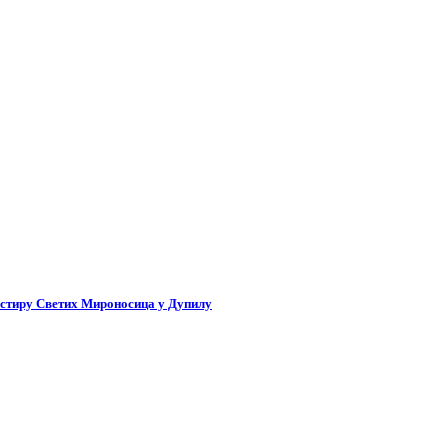
астиру Светих Мироносица у Дупилу