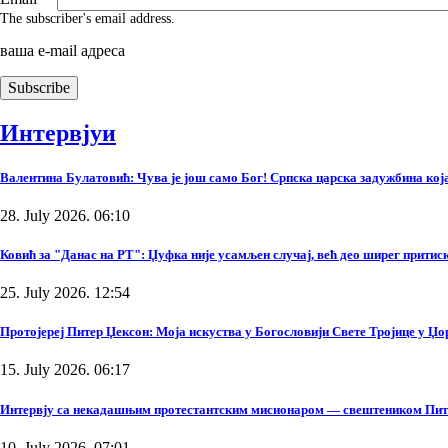
The subscriber's email address.
ваша е-mail адреса
Интервјуи
Валентина Булатовић: Чува је још само Бог! Српска царска задужбина која 
28. July 2026. 06:10
Ковић за "Данас на РТ": Џуфка није усамљен случај, већ део ширег прити
25. July 2026. 12:54
Протојереј Питер Џексон: Моја искуства у Богословији Свете Тројице у Џ
15. July 2026. 06:17
Интервју са некадашњим протестантским мисионаром — свештеником Пи
10. July 2026. 07:01