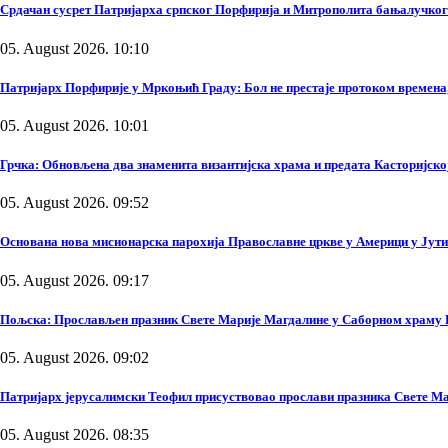
Срдачан сусрет Патријарха српског Порфирија и Митрополита бањалучко
05. August 2026. 10:10
Патријарх Порфирије у Мркоњић Граду: Бол не престаје протоком времена, 
05. August 2026. 10:01
Грчка: Обновљена два знаменита византијска храма и предата Касторијско
05. August 2026. 09:52
Основана нова мисионарска парохија Православне цркве у Америци у Јути
05. August 2026. 09:17
Пољска: Прослављен празник Свете Марије Магдалине у Саборном храму
05. August 2026. 09:02
Патријарх јерусалимски Теофил присуствовао прослави празника Свете Ма
05. August 2026. 08:35