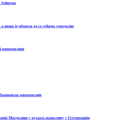
г Јефрема
а наша је обавеза да се сећамо страдалих
ј митрополији
 Варшавске митрополије
рије Магдалине у руском манастиру у Гетсиманији