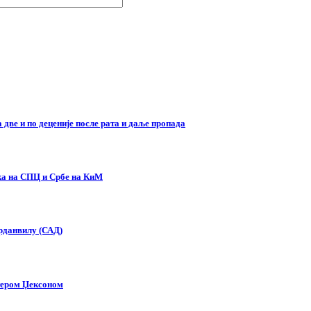
две и по деценије после рата и даље пропада
ска на СПЦ и Србе на КиМ
орданвилу (САД)
тером Џексоном