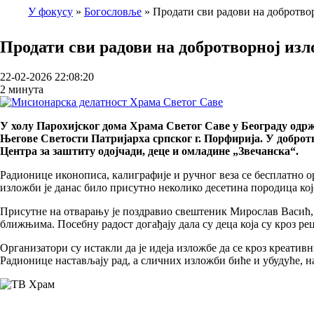
У фокусу
Богословље
Продати сви радови на добротво
Breadcrumb
Продати сви радови на добротворној изл
22-02-2026 22:08:20
2 минута
У холу Парохијског дома Храма Светог Саве у Београду oдрж
Његове Светости Патријарха српског г. Порфиријa. У добротв
Центра за заштиту одојчади, деце и омладине „Звечанска“.
Радионице иконописа, калиграфије и ручног веза се бесплатно о
изложби је данас било присутно неколико десетина породица кој
Присутне на отварању је поздравио свештеник Мирослав Васић, к
ближњима. Посебну радост догађају дала су деца која су кроз р
Организатори су истакли да је идеја изложбе да се кроз креативн
Радионице настављају рад, а сличних изложби биће и убудуће, на