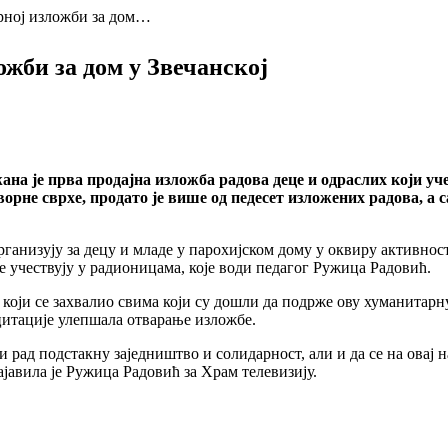
рној изложби за дом…
ожби за дом у Звечанској
ана је прва продајна изложба радова деце и одраслих који у
орне сврхе, продато је више од педесет изложених радова, а
рганизују за децу и младе у парохијском дому у оквиру активно
е учествују у радионицама, које води педагог Ружица Радовић.
оји се захвалио свима који су дошли да подрже ову хуманитарну
ецитације улепшала отварање изложбе.
и рад подстакну заједништво и солидарност, али и да се на овај 
јавила је Ружица Радовић за Храм телевизију.