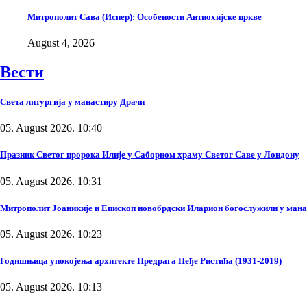
Митрополит Сава (Испер): Особености Антиохијске цркве
August 4, 2026
Вести
Света литургија у манастиру Драчи
05. August 2026. 10:40
Празник Светог пророка Илије у Саборном храму Светог Саве у Лондону
05. August 2026. 10:31
Митрополит Јоаникије и Епископ новобрдски Иларион богослужили у ман
05. August 2026. 10:23
Годишњица упокојења архитекте Предрага Пеђе Ристића (1931-2019)
05. August 2026. 10:13