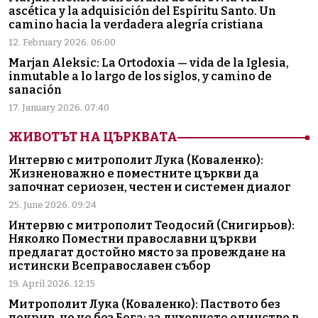
ascética y la adquisición del Espíritu Santo. Un
camino hacia la verdadera alegría cristiana
12. February 2026. 06:00
Marjan Aleksic: La Ortodoxia — vida de la Iglesia,
inmutable a lo largo de los siglos, y camino de
sanación
17. January 2026. 07:40
ЖИВОТЪТ НА ЦЪРКВАТА
Интервю с митрополит Лука (Коваленко):
Жизненоважно е поместните църкви да
започнат сериозен, честен и системен диалог
25. June 2026. 09:24
Интервю с митрополит Теодосий (Снигирьов):
Няколко Поместни православни църкви
предлагат достойно място за провеждане на
истински Всеправославен събор
19. April 2026. 12:15
Митрополит Лука (Коваленко): Паството без
покрив, но не без Бога: за духовното единство в