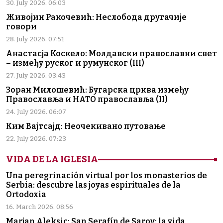
30. July 2026. 06:03
Живојин Ракочевић: Неслобода другачије
говори
28. July 2026. 07:51
Анастасја Коскело: Молдавски православни свет
– између руског и румунског (III)
27. July 2026. 03:43
Зоран Милошевић: Бугарска црква између
Православља и НАТО православља (II)
24. July 2026. 06:07
Ким Вајтсајд: Неочекивано путовање
22. July 2026. 07:23
VIDA DE LA IGLESIA
Una peregrinación virtual por los monasterios de
Serbia: descubre las joyas espirituales de la
Ortodoxia
16. March 2026. 08:56
Marjan Aleksic: San Serafín de Sarov: la vida