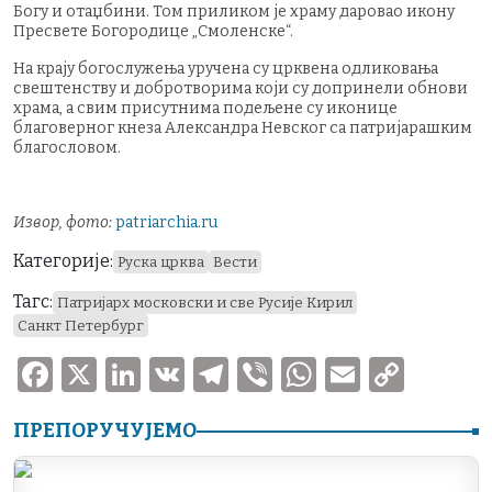
Богу и отаџбини. Том приликом је храму даровао икону
Пресвете Богородице „Смоленске“.
На крају богослужења уручена су црквена одликовања
свештенству и добротворима који су допринели обнови
храма, а свим присутнима подељене су иконице
благоверног кнеза Александра Невског са патријарашким
благословом.
Извор, фото:
patriarchia.ru
Категорије:
Руска црква
Вести
Тагс:
Патријарх московски и све Русије Кирил
Санкт Петербург
F
X
Li
V
T
V
W
E
C
a
n
K
el
ib
h
m
o
ПРЕПОРУЧУЈЕМО
c
k
e
er
at
ai
p
e
e
gr
s
l
y