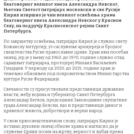
благоверног великог кнеза Александра Невског,
Његова Светост патријарх московски и све Русије
Кирил извршио је чин великог освећења храма
благоверног кнеза Александра Невског у Красном
Селу, на подручју Красноселског рејона Санкт
Петербурга.
По завршетку освећења, патријарх Кирил је служио свету
Божанску литургију, уз саслужење архијереја и бројног
свештенства Руске православне цркве. Храм има посебан
значај, јер је у њему од 1960. до 1970. године служио отац
садашњег патријарха, протојереј Михаил Васиљевич
Гундјајев. У периоду од 2020. до 2025. године храм је
темељно обновљен под покровитељством Министарства
културе Руске Федерације.
Свечаности су присуствовали представници државних
власти, међу којима и губернатор Санкт Петербурга
Александар Беглов, председник Законодавне скупштине
града Александар Белски, као и представници јавног и
црквеног живота, добротвори и верни народ.
У свом првосвештеничком слову, патријарх Кирил је
истакао духовни значај обнове храма и нагласио да је
служење Цркви позив на жртву, верност и љубав према