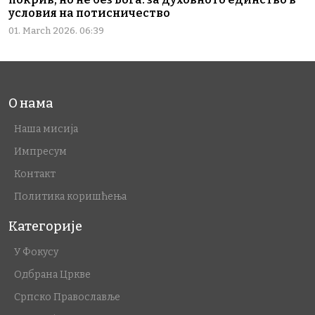
условия на потисничество
01. March 2026. 06:39
О нама
Наша мисија
Импресум
Контакт
Политика коришћења
Категорије
У Фокусу
Одбрана Цркве
Српско Православље