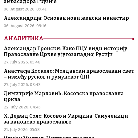
амбасадора Грузије
06. August 2026. 09:41
Александрија: Основан нови женски манастир
06. August 2026. 09:16
АНАЛИТИКА
Александар Гронски: Како ПЦУ види историју
Православне Цркве у југозападној Русији
27. July 2026. 05:46
Анастасја Коскело: Молдавски православни свет
– између руског и румунског (III)
27. July 2026. 03:43
Димитрије Марковић: Косовска православна
црква
22. July 2026. 04:45
Х. Дејвид Солс: Косово и Украјина: Самученици
за канонско православље
21. July 2026. 05:58