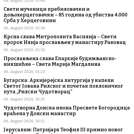
06. August 2026. 01:46
Свети мученици пребиловачки и
доњохерцеговачки – 85 година од убиства 4.000
Срба у Херцеговини
06. August 2026. 01:36
Крсна слава Митрополита Василија – Свети
пророк Илија прослављен у манастиру Раковац
06. August 2026. 01:30
Прослављена слава Епархије будимљанско-
никшићке – Света Марија Магдалина
06. August 2026. 01:23
Бугарска: Архијерејска литургија у капели
Светог Јована Рилског и почетак поклоничког
пута „Рилски Чудотворац“
06. August 2026. 10:25
Чудотворна Донска икона Пресвете Богородице
враћена у Донски манастир
06. August 2026. 10:12
Јерусалим: Патријарх Теофил III примио новог