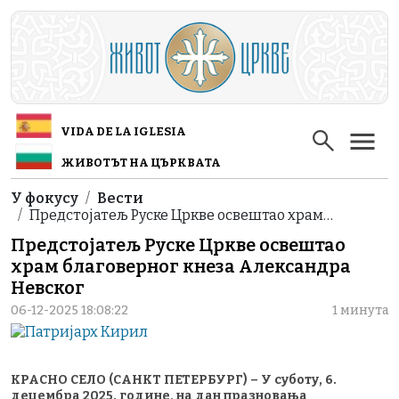
Skip to main content
VIDA DE LA IGLESIA
ЖИВОТЪТ НА ЦЪРКВАТА
Breadcrumb
У фокусу
Вести
Предстојатељ Руске Цркве освештао храм…
Предстојатељ Руске Цркве освештао
храм благоверног кнеза Александра
Невског
06-12-2025 18:08:22
1 минута
КРАСНО СЕЛО (САНКТ ПЕТЕРБУРГ) – У суботу, 6.
децембра 2025. године, на дан празновања