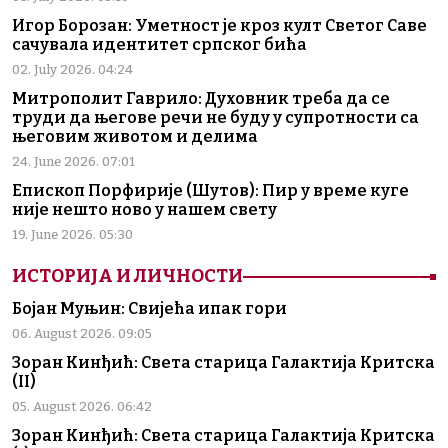
Игор Борозан: Уметност је кроз култ Светог Саве
сачувала идентитет српског бића
02. July 2026. 04:24
Митрополит Гаврило: Духовник треба да се
труди да његове речи не буду у супротности са
његовим животом и делима
24. June 2026. 07:01
Епископ Порфирије (Шутов): Пир у време куге
није нешто ново у нашем свету
19. June 2026. 05:30
ИСТОРИЈА И ЛИЧНОСТИ
Бојан Муњин: Свијећа ипак гори
06. August 2026. 09:05
Зоран Кинђић: Света старица Галактија Критска
(II)
05. August 2026. 06:42
Зоран Кинђић: Света старица Галактија Критска