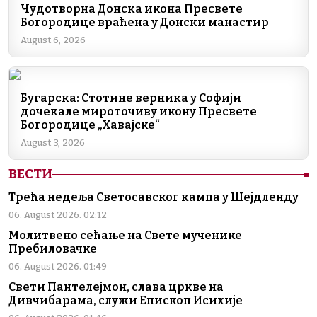
b
dI
a
A
Li
Чудотворна Донска икона Пресвете
Богородице враћена у Донски манастир
o
n
m
p
n
August 6, 2026
o
p
k
k
Бугарска: Стотине верника у Софији
дочекале мироточиву икону Пресвете
Богородице „Хавајске“
August 3, 2026
ВЕСТИ
Трећа недеља Светосавског кампа у Шејдленду
06. August 2026. 02:12
Молитвено сећање на Свете мученике
Пребиловачке
06. August 2026. 01:49
Свети Пантелејмон, слава цркве на
Дивчибарама, служи Епископ Исихије