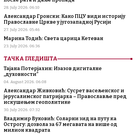
28. July 2026. 06:10
Александар Гронски: Како ПЦУ види историју
Православне Цркве у југозападној Русији
27. July 2026. 05:46
Марина Тодић: Света царица Кетеван
23. July 2026. 06:36
ТАЧКА ГЛЕДИШТА
Тајана Потерјахин: Изазов дигиталне
„духовности”
04. August 2026. 06:08
Александар Живковић: Сусрет васељенског и
јерусалимског патријарха – Православље пред
искушењем геополитике
30. July 2026. 07:32
Владимир Вуковић: Соларни зид на путу ка
Острогу: дозвола за 67 мегавата на више од
милион квадрата