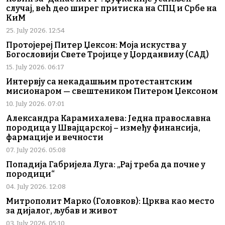
случај, већ део ширег притиска на СПЦ и Србе на
КиМ
25. July 2026. 12:54
Протојереј Питер Џексон: Моја искуства у
Богословији Свете Тројице у Џорданвилу (САД)
15. July 2026. 06:17
Интервју са некадашњим протестантским
мисионаром — свештеником Питером Џексоном
10. July 2026. 07:01
Александра Карамихалева: Једна православна
породица у Швајцарској – између финансија,
фармације и вечности
07. July 2026. 05:08
Попадија Габријела Луга: „Рај треба да почне у
породици“
04. July 2026. 12:08
Митрополит Марко (Головков): Црква као место
за дијалог, љубав и живот
03. July 2026. 05:10