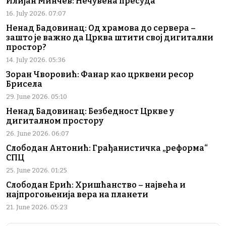
Илијан Минчев: Нечувена пресуда
16. July 2026. 07:07
Ненад Бадовинац: Од храмова до сервера –
зашто је важно да Црква штити свој дигитални
простор?
14. July 2026. 05:36
Зоран Чворовић: Фанар као црквени ресор
Брисела
29. June 2026. 05:10
Ненад Бадовинац: Безбедност Цркве у
дигиталном простору
26. June 2026. 06:07
Слободан Антонић: Грађанистичка „реформа“
СПЦ
25. June 2026. 01:25
Слободан Ерић: Хришћанство – највећа и
најпрогоњенија вера на планети
21. June 2026. 05:23