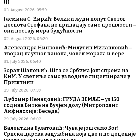
(I)
03. August 2026. 05:59
Јасмина С. Ћирић: Велики људи попут Светог
деспота Стефана не припадају само прошлости –
они постају мера будућности
02. August 2026. 06:20
Александра Нинковић: Милутин Миланковић –
творац научног канона, човек морала и вере
31. July 2026. 06:40
Зоран Шапоњић: Шта се Србима још спрема на
КиМ: У светиње само уз водиче лиценциране у
Приштини
29. July 2026. 07:39
Љубомир Ненадовић: ГРУДА ЗЕМЉЕ – уз 150
година Битке на Вучјем долу (Митрополит
Амфилохије: Беседа)
29. July 2026. 06:02
Валентина Булатовић: Чува је још само Бог!
Српска царска задужбина која две и по деценије
после рата и даље пропада