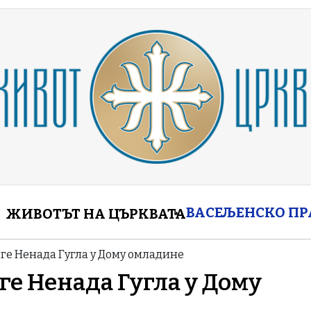
enu
ВАСЕЉЕНСКО П
ЖИВОТЪТ НА ЦЪРКВАТА
е Ненада Гугла у Дому омладине
е Ненада Гугла у Дому