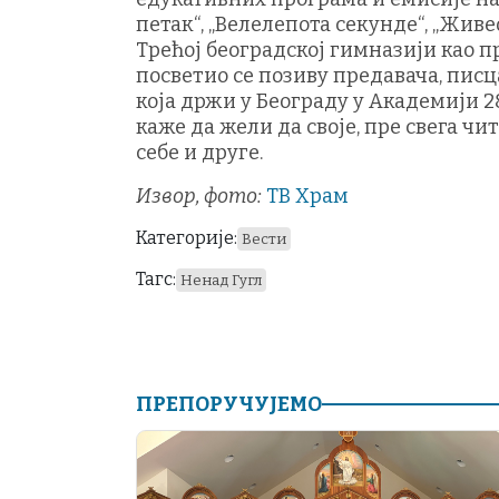
петак“, „Велелепота секунде“, „Живе
Трећој београдској гимназији као п
посветио се позиву предавача, писц
која држи у Београду у Академији 2
каже да жели да своје, пре свега чи
себе и друге.
Извор, фото:
ТВ Храм
Категорије:
Вести
Тагс:
Ненад Гугл
ПРЕПОРУЧУЈЕМО