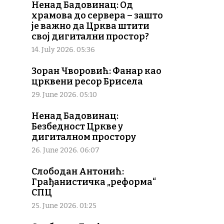
Ненад Бадовинац: Од
храмова до сервера – зашто
је важно да Црква штити
свој дигитални простор?
14. July 2026. 05:36
Зоран Чворовић: Фанар као
црквени ресор Брисела
29. June 2026. 05:10
Ненад Бадовинац:
Безбедност Цркве у
дигиталном простору
26. June 2026. 06:07
Слободан Антонић:
Грађанистичка „реформа“
СПЦ
25. June 2026. 01:25