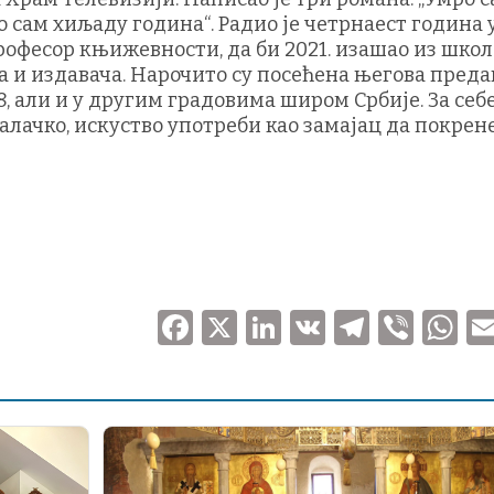
о сам хиљаду година“. Радио је четрнаест година 
рофесор књижевности, да би 2021. изашао из школ
а и издавача. Нарочито су посећена његова преда
8, али и у другим градовима широм Србије. За себ
талачко, искуство употреби као замајац да покрен
F
X
Li
V
T
V
a
n
K
el
ib
h
c
k
e
er
at
e
e
gr
s
b
dI
a
A