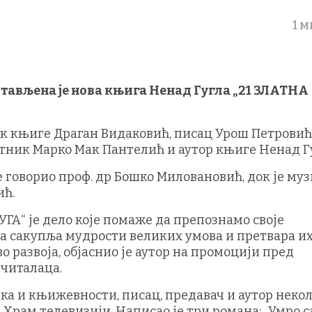
1 
тављена је нова књига Ненад Гугла „21 ЗЛАТНА
к књиге Драган Видаковић, писац Урош Петровић
тник Марко Мак Пантелић и аутор књиге Ненад Гу
 говорио проф. др Бошко Миловановић, док је му
ић.
ГА“ је дело које помаже да препознамо своје
а сакупља мудрости великих умова и претвара их 
о развоја, објаснио је аутор на промоцији пред
 читалаца.
ика и књижевности, писац, предавач и аутор неко
Храм телевизији. Написао је три романа: „Умро с