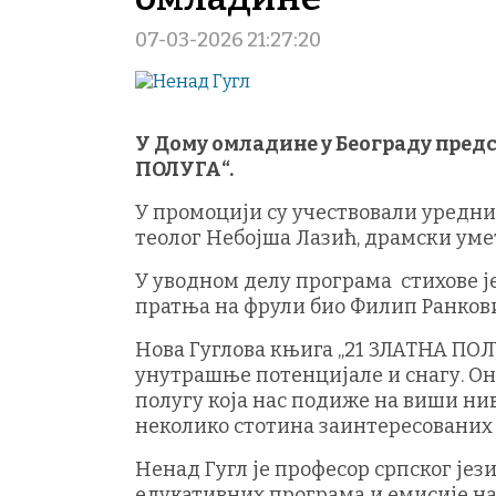
07-03-2026 21:27:20
У Дому омладине у Београду предс
ПОЛУГА“.
У промоцији су учествовали уредни
теолог Небојша Лазић, драмски уме
У уводном делу програма стихове је
пратња на фрули био Филип Ранков
Нова Гуглова књига „21 ЗЛАТНА ПОЛУ
унутрашње потенцијале и снагу. Он
полугу која нас подиже на виши нив
неколико стотина заинтересованих
Ненад Гугл је професор српског јез
едукативних програма и емисије на 