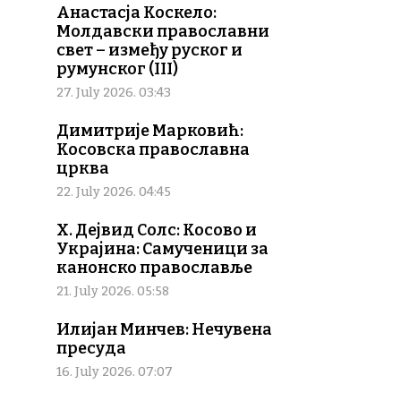
Анастасја Коскело:
Молдавски православни
свет – између руског и
румунског (III)
27. July 2026. 03:43
Димитрије Марковић:
Косовска православна
црква
22. July 2026. 04:45
Х. Дејвид Солс: Косово и
Украјина: Самученици за
канонско православље
21. July 2026. 05:58
Илијан Минчев: Нечувена
пресуда
16. July 2026. 07:07