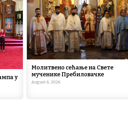
o
n
m
p
o
p
k
Молитвено сећање на Свете
мученике Пребиловачке
ампа у
August 6, 2026