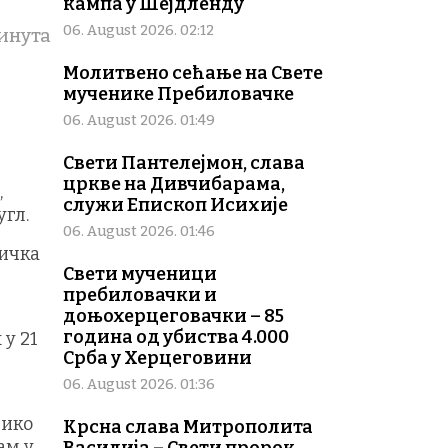
кампа у Шејдленду
06. August 2026. 02:12
минута
Молитвено сећање на Свете
мученике Пребиловачке
06. August 2026. 01:49
Свети Пантелејмон, слава
цркве на Дивчибарама,
,
служи Епископ Исихије
гл.
06. August 2026. 01:46
зичка
Свети мученици
пребиловачки и
доњохерцеговачки – 85
година од убиства 4.000
у 21
Срба у Херцеговини
06. August 2026. 01:36
лико
Крсна слава Митрополита
ам у