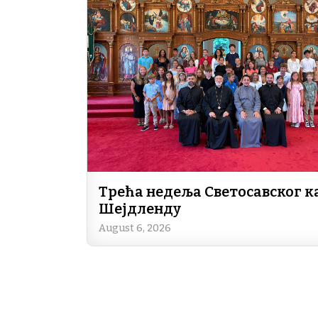
Трећа недеља Светосавског к
Шејдленду
August 6, 2026