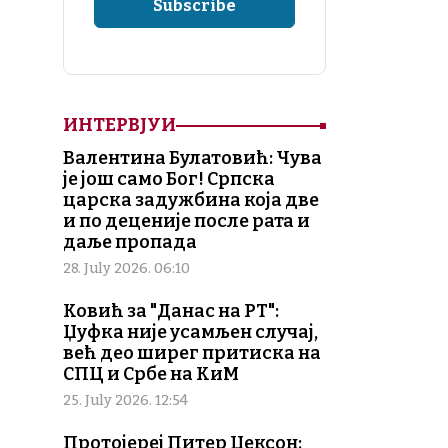
ИНТЕРВЈУИ
Валентина Булатовић: Чува
је још само Бог! Српска
царска задужбина која две
и по деценије после рата и
даље пропада
28. July 2026. 06:10
Ковић за "Данас на РТ":
Џуфка није усамљен случај,
већ део ширег притиска на
СПЦ и Србе на КиМ
25. July 2026. 12:54
Протојереј Питер Џексон: