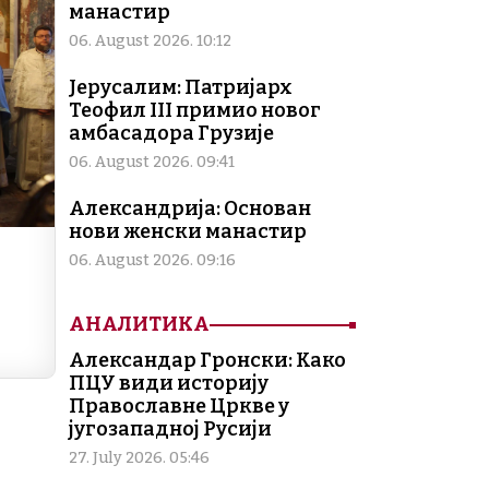
n
манастир
k
06. August 2026. 10:12
Јерусалим: Патријарх
Теофил III примио новог
амбасадора Грузије
06. August 2026. 09:41
Александрија: Основан
нови женски манастир
06. August 2026. 09:16
АНАЛИТИКА
Александар Гронски: Како
ПЦУ види историју
Православне Цркве у
југозападној Русији
27. July 2026. 05:46