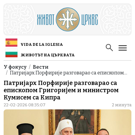
Skip to main content
VIDA DE LA IGLESIA
ЖИВОТЪТ НА ЦЪРКВАТА
Breadcrumb
У фокусу
Вести
Патријарх Порфирије разговарао са епископом…
Патријарх Порфирије разговарао са
епископом Григоријем и министром
Кумисем са Кипра
22-02-2026 08:35:07
2 минута