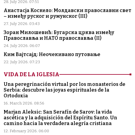
28. July 2026. 07:51
Анастасја Коскело: Молдавски православни свет
– између руског и румунског (III)
27. July 2026. 03:43
Зоран Милошевић: Бугарска црква између
Православља и НАТО православља (II)
24. July 2026. 06:07
Ким Вајтсајд: Неочекивано путовање
22. July 2026. 07:23
VIDA DE LA IGLESIA
Una peregrinación virtual por los monasterios de
Serbia: descubre las joyas espirituales de la
Ortodoxia
16. March 2026. 08:56
Marjan Aleksic: San Serafín de Sarov: la vida
ascética y la adquisición del Espíritu Santo. Un
camino hacia la verdadera alegría cristiana
12. February 2026. 06:00