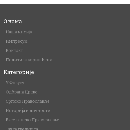
О нама
Наша мисија
Импресум
Контакт
Политика коришћења
Категорије
У Фокусу
Одбрана Цркве
Српско Православље
Историја и личности
Васељенско Православље
Тачка гледишта