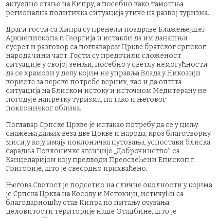
актуелно стање на Кипру, а посебно како тамошња
регионална политичка ситуација утиче на развој туризма.
Драги гости са Кипра су пренели поздраве Блажењејшег
Архиепископа г. Георгија и истакли да им данашњи
сусрет и разговор са поглаваром Цркве братског српског
народа чини част. Гости су предочили сложеност
ситуације у својој земљи, посебно у светлу немогућности
да се храмови у делу којим не управља Влада у Никозији
користе за верске потребе верних, као и да општа
ситуација на Блиском истоку и источном Медитерану не
погодује напретку туризма, па тако и његовог
поклоничког облика.
Поглавар Српске Цркве је истакао потребу да се у циљу
снажења даљих веза две Цркве и народа, кроз благотворну
мисију коју имају поклоничка путовања, успостави блиска
сарадња Поклоничке агенције „Доброчинство’’ са
Канцеларијом коју предводи Преосвећени Епископ г.
Григорије, што је свесрдно прихваћено.
Његова Светост је подсетио на сличне околности у којима
је Српска Црква на Косову и Метохији, истичући са
благодарношћу став Кипра по питању очувања
целовитости територије наше Отаџбине, што је