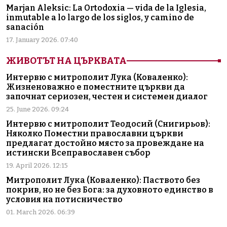
Marjan Aleksic: La Ortodoxia — vida de la Iglesia,
inmutable a lo largo de los siglos, y camino de
sanación
17. January 2026. 07:40
ЖИВОТЪТ НА ЦЪРКВАТА
Интервю с митрополит Лука (Коваленко):
Жизненоважно е поместните църкви да
започнат сериозен, честен и системен диалог
25. June 2026. 09:24
Интервю с митрополит Теодосий (Снигирьов):
Няколко Поместни православни църкви
предлагат достойно място за провеждане на
истински Всеправославен събор
19. April 2026. 12:15
Митрополит Лука (Коваленко): Паството без
покрив, но не без Бога: за духовното единство в
условия на потисничество
01. March 2026. 06:39