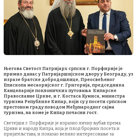
Његова Светост Патријарх српски г. Порфирије је
примио данас у Патријаршијском двору у Београду, уз
изразе братске добродошлице, Преосвећеног
Епископа месаоријског г. Григорија, председника
Канцеларије поклоничких путовања Кипарске
Православне Цркве, и г. Костаса Кумиса, министра
туризма Републике Кипар, који су у посети српском
престоном граду поводом Међународног сајма
туризма, на коме је Кипар почасни гост.
Светејши г. Порфирије је изразио личну љубав према
Цркви и народу Кипра, која је плод бројних посета и
пријатељстава, и показао велико интересовање за