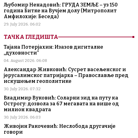
Љубомир Ненадовић: ГРУДА ЗЕМЉЕ – уз 150
година Битке на Вучјем долу (Митрополит
Амфилохије: Беседа)
29. July 2026. 06:02
ТАЧКА ГЛЕДИШТА
Тајана Потерјахин: Изазов дигиталне
„духовности”
04. August 2026. 06:08
Александар Живковић: Сусрет васељенског и
јерусалимског патријарха – Православље пред
искушењем геополитике
30. July 2026. 07:32
Владимир Вуковић: Соларни зид на путу ка
Острогу: дозвола за 67 мегавата на више од
милион квадрата
30. July 2026. 06:03
Живојин Ракочевић: Неслобода другачије
говори