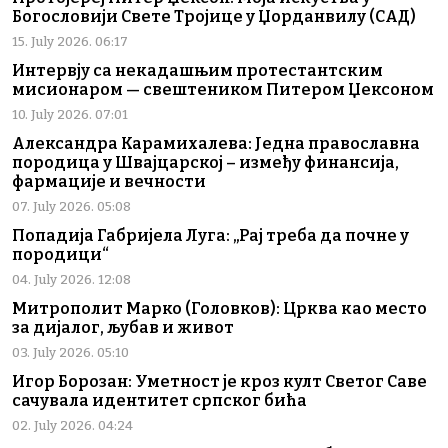
Богословији Свете Тројице у Џорданвилу (САД)
15. July 2026. 06:17
Интервју са некадашњим протестантским
мисионаром — свештеником Питером Џексоном
10. July 2026. 07:01
Александра Карамихалева: Једна православна
породица у Швајцарској – између финансија,
фармације и вечности
07. July 2026. 05:08
Попадија Габријела Луга: „Рај треба да почне у
породици“
04. July 2026. 12:08
Митрополит Марко (Головков): Црква као место
за дијалог, љубав и живот
03. July 2026. 05:10
Игор Борозан: Уметност је кроз култ Светог Саве
сачувала идентитет српског бића
02. July 2026. 04:24