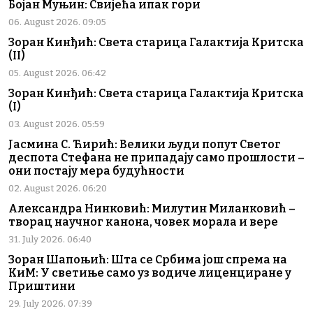
Бојан Муњин: Свијећа ипак гори
06. August 2026. 09:05
Зоран Кинђић: Света старица Галактија Критска
(II)
05. August 2026. 06:42
Зоран Кинђић: Света старица Галактија Критска
(I)
03. August 2026. 05:59
Јасмина С. Ћирић: Велики људи попут Светог
деспота Стефана не припадају само прошлости –
они постају мера будућности
02. August 2026. 06:20
Александра Нинковић: Милутин Миланковић –
творац научног канона, човек морала и вере
31. July 2026. 06:40
Зоран Шапоњић: Шта се Србима још спрема на
КиМ: У светиње само уз водиче лиценциране у
Приштини
29. July 2026. 07:39