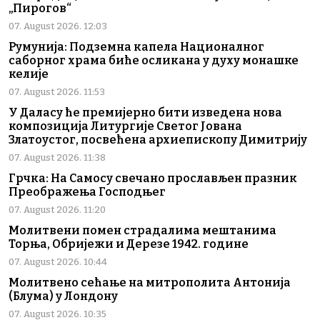
„Пирогов“
07. August 2026. 12:03
Румунија: Подземна капела Националног
саборног храма биће осликана у духу монашке
келије
07. August 2026. 11:53
У Даласу ће премијерно бити изведена нова
композиција Литургије Светог Јована
Златоустог, посвећена архиепископу Димитрију
07. August 2026. 11:38
Грчка: На Самосу свечано прослављен празник
Преображења Господњег
07. August 2026. 11:20
Молитвени помен страдалима мештанима
Торња, Обријежи и Дерезе 1942. године
07. August 2026. 10:44
Молитвено сећање на митрополита Антонија
(Блума) у Лондону
07. August 2026. 10:35