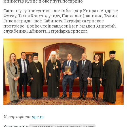
министар Кумис и овог пута потврдио.
Састанку су присуствовали: амбасадор Кипра г. Андреас
Фотиу, Талиа Христодулиду, Панделис Јоанидис, Ђулија
Сикопетриди, шеф Кабинета Патријарха српског
протојереј Ђорђе Стојисављевић и г. Младен Андрејић,
службеник Кабинета Патријарха српског.
Извор и фото
:
spc.rs
Категорије: