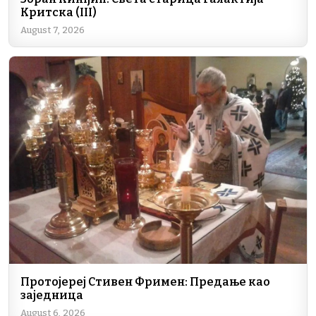
Критска (III)
August 7, 2026
Протојереј Стивен Фримен: Предање као
заједница
August 6, 2026