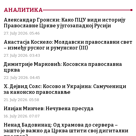
АНАЛИТИКА
Александар Гронски: Како ПЦУ види историју
Православне Цркве у југозападној Русији
27. July 2026. 05:46
Анастасја Коскело: Молдавски православни свет
– између руског и румунског (III)
27. July 2026. 03:43
Димитрије Марковић: Косовска православна
црква
22. July 2026. 04:45
Х. Дејвид Солс: Косово и Украјина: Самученици
за канонско православље
21. July 2026. 05:58
Илијан Минчев: Нечувена пресуда
16. July 2026. 07:07
Ненад Бадовинац: Од храмова до сервера –
зашто је важно да Црква штити свој дигитални