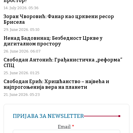
простор?
14. July 2026. 05:36
Зоран Чворовић: Фанар као црквени ресор
Брисела
29. June 2026. 05:10
Ненад Бадовинац: Безбедност Цркве у
дигиталном простору
26. June 2026. 06:07
Слободан Антонић: Грађанистичка „реформа“
СПЦ
25. June 2026. 01:25
Слободан Ерић: Хришћанство – највећа и
најпрогоњенија вера на планети
21. June 2026. 05:23
ПРИЈАВА ЗА NEWSLETTER
Email