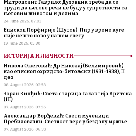
Митрополит Гаврило: Духовник треба да се
труди да његове речи не буду у супротности са
његовим животом и делима
24. June 2026. 07:01
Епископ Порфирије (Шутов): Пир у време куге
није нешто ново у нашем свету
19. June 2026. 05:30
ИСТОРИЈА И ЛИЧНОСТИ
Никола Ожеговић: Др Николај (Велимировић)
као епископ охридско-битољски (1931–1938), II
део
08. August 2026. 02:58
Зоран Кинђић: Света старица Галактија Критска
(III)
07. August 2026. 07:56
Александар Ђорђевић: Свети мученици
Пребиловачки: Светлост вере у бездану мржње
07. August 2026. 06:33