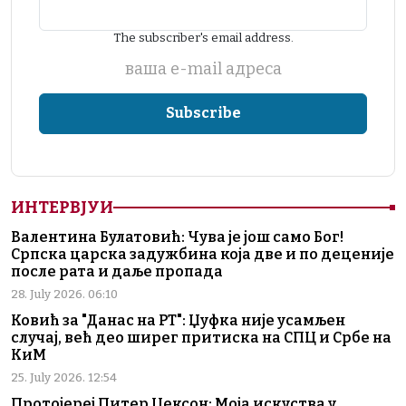
The subscriber's email address.
ваша е-mail адреса
ИНТЕРВЈУИ
Валентина Булатовић: Чува је још само Бог!
Српска царска задужбина која две и по деценије
после рата и даље пропада
28. July 2026. 06:10
Ковић за "Данас на РТ": Џуфка није усамљен
случај, већ део ширег притиска на СПЦ и Србе на
КиМ
25. July 2026. 12:54
Протојереј Питер Џексон: Моја искуства у