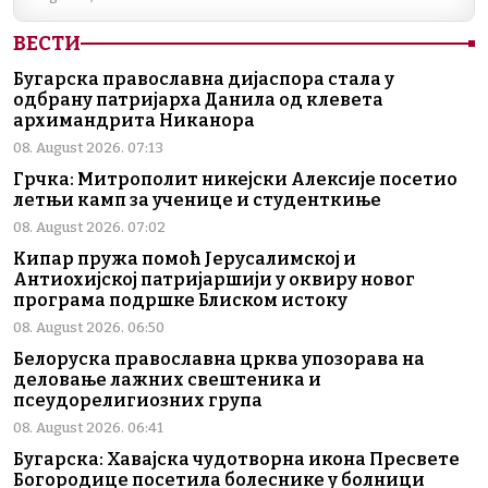
ВЕСТИ
Бугарска православна дијаспора стала у
одбрану патријарха Данила од клевета
архимандрита Никанора
08. August 2026. 07:13
Грчка: Митрополит никејски Алексије посетио
летњи камп за ученице и студенткиње
08. August 2026. 07:02
Кипар пружа помоћ Јерусалимској и
Антиохијској патријаршији у оквиру новог
програма подршке Блиском истоку
08. August 2026. 06:50
Белоруска православна црква упозорава на
деловање лажних свештеника и
псеудорелигиозних група
08. August 2026. 06:41
Бугарска: Хавајска чудотворна икона Пресвете
Богородице посетила болеснике у болници