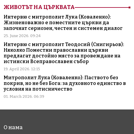
ЖИВОТЪТ НА ЦЪРКВАТА
Интервю с митрополит Лука (Коваленко):
Жизненоважно е поместните църкви да
започнат сериозен, честен и системен диалог
25. June 2026. 09:24
Интервю с митрополит Теодосий (Снигирьов):
Няколко Поместни православни църкви
предлагат достойно място за провеждане на
истински Всеправославен събор
19. April 2026. 12:15
Митрополит Лука (Коваленко): Паството без
покрив, но не без Бога: за духовното единство в
условия на потисничество
01. March 2026. 06:39
О нама