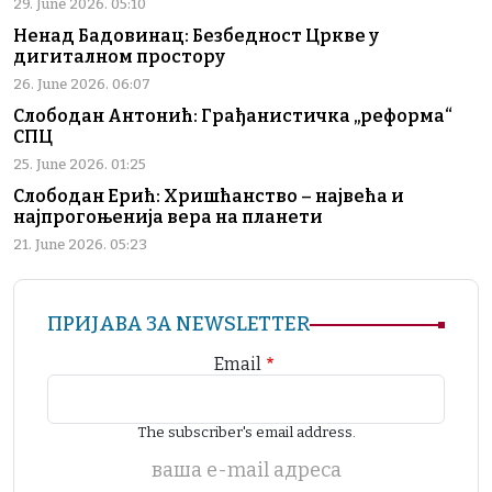
29. June 2026. 05:10
Ненад Бадовинац: Безбедност Цркве у
дигиталном простору
26. June 2026. 06:07
Слободан Антонић: Грађанистичка „реформа“
СПЦ
25. June 2026. 01:25
Слободан Ерић: Хришћанство – највећа и
најпрогоњенија вера на планети
21. June 2026. 05:23
ПРИЈАВА ЗА NEWSLETTER
Email
The subscriber's email address.
ваша е-mail адреса