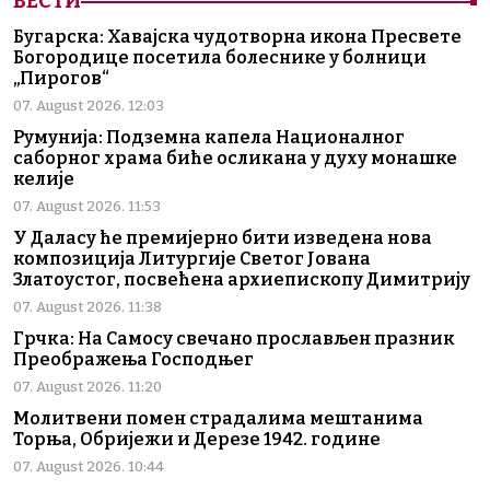
ВЕСТИ
Бугарска: Хавајска чудотворна икона Пресвете
Богородице посетила болеснике у болници
„Пирогов“
07. August 2026. 12:03
Румунија: Подземна капела Националног
саборног храма биће осликана у духу монашке
келије
07. August 2026. 11:53
У Даласу ће премијерно бити изведена нова
композиција Литургије Светог Јована
Златоустог, посвећена архиепископу Димитрију
07. August 2026. 11:38
Грчка: На Самосу свечано прослављен празник
Преображења Господњег
07. August 2026. 11:20
Молитвени помен страдалима мештанима
Торња, Обријежи и Дерезе 1942. године
07. August 2026. 10:44