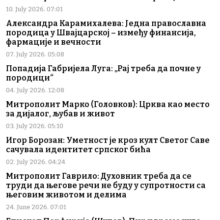
10. July 2026. 07:01
Александра Карамихалева: Једна православна
породица у Швајцарској – између финансија,
фармације и вечности
07. July 2026. 05:08
Попадија Габријела Луга: „Рај треба да почне у
породици“
04. July 2026. 12:08
Митрополит Марко (Головков): Црква као место
за дијалог, љубав и живот
03. July 2026. 05:10
Игор Борозан: Уметност је кроз култ Светог Саве
сачувала идентитет српског бића
02. July 2026. 04:24
Митрополит Гаврило: Духовник треба да се
труди да његове речи не буду у супротности са
његовим животом и делима
24. June 2026. 07:01