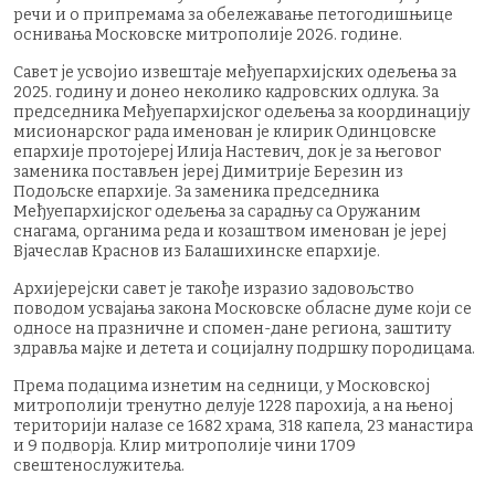
речи и о припремама за обележавање петогодишњице
оснивања Московске митрополије 2026. године.
Савет је усвојио извештаје међуепархијских одељења за
2025. годину и донео неколико кадровских одлука. За
председника Међуепархијског одељења за координацију
мисионарског рада именован је клирик Одинцовске
епархије протојереј Илија Настевич, док је за његовог
заменика постављен јереј Димитрије Березин из
Подољске епархије. За заменика председника
Међуепархијског одељења за сарадњу са Оружаним
снагама, органима реда и козаштвом именован је јереј
Вјачеслав Краснов из Балашихинске епархије.
Архијерејски савет је такође изразио задовољство
поводом усвајања закона Московске обласне думе који се
односе на празничне и спомен-дане региона, заштиту
здравља мајке и детета и социјалну подршку породицама.
Према подацима изнетим на седници, у Московској
митрополији тренутно делује 1228 парохија, а на њеној
територији налазе се 1682 храма, 318 капела, 23 манастира
и 9 подворја. Клир митрополије чини 1709
свештенослужитеља.