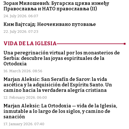
Зоран Милошевић: Бугарска црква између
Православља и НАТО православља (II)
24. July 2026. 06:07
Ким Вајтсајд: Неочекивано путовање
22. July 2026. 07:23
VIDA DE LA IGLESIA
Una peregrinación virtual por los monasterios de
Serbia: descubre las joyas espirituales de la
Ortodoxia
16. March 2026. 08:56
Marjan Aleksic: San Serafín de Sarov: la vida
ascética y la adquisición del Espíritu Santo. Un
camino hacia la verdadera alegría cristiana
12. February 2026. 06:00
Marjan Aleksic: La Ortodoxia — vida de la Iglesia,
inmutable a lo largo de los siglos, y camino de
sanación
17. January 2026. 07:40