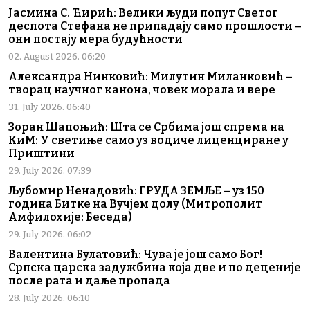
Јасмина С. Ћирић: Велики људи попут Светог
деспота Стефана не припадају само прошлости –
они постају мера будућности
02. August 2026. 06:20
Александра Нинковић: Милутин Миланковић –
творац научног канона, човек морала и вере
31. July 2026. 06:40
Зоран Шапоњић: Шта се Србима још спрема на
КиМ: У светиње само уз водиче лиценциране у
Приштини
29. July 2026. 07:39
Љубомир Ненадовић: ГРУДА ЗЕМЉЕ – уз 150
година Битке на Вучјем долу (Митрополит
Амфилохије: Беседа)
29. July 2026. 06:02
Валентина Булатовић: Чува је још само Бог!
Српска царска задужбина која две и по деценије
после рата и даље пропада
28. July 2026. 06:10