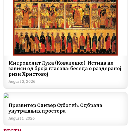
o
n
m
p
n
o
p
k
k
Митрополит Лука (Коваленко): Истина не
зависи од броја гласова: беседа о раздераној
ризи Христовој
August 2, 2026
Презвитер Оливер Суботић: Одбрана
унутрашњих простора
August 1, 2026