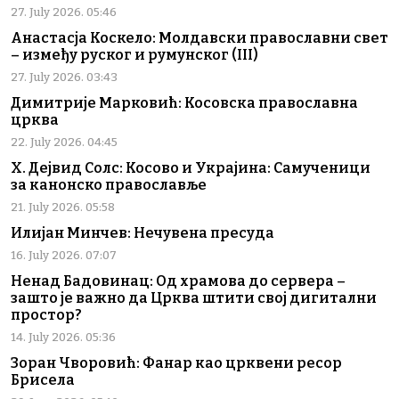
27. July 2026. 05:46
Анастасја Коскело: Молдавски православни свет
– између руског и румунског (III)
27. July 2026. 03:43
Димитрије Марковић: Косовска православна
црква
22. July 2026. 04:45
Х. Дејвид Солс: Косово и Украјина: Самученици
за канонско православље
21. July 2026. 05:58
Илијан Минчев: Нечувена пресуда
16. July 2026. 07:07
Ненад Бадовинац: Од храмова до сервера –
зашто је важно да Црква штити свој дигитални
простор?
14. July 2026. 05:36
Зоран Чворовић: Фанар као црквени ресор
Брисела