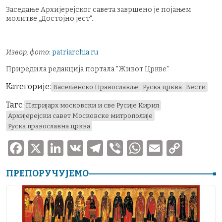
Заседање Архијерејског савета завршено је појањем
молитве „Достојно јест“.
Извор, фото
:
patriarchia.ru
Приредила редакција портала "Живот Цркве"
Категорије:
Васељенско Православље
Руска црква
Вести
Тагс:
Патријарх московски и све Русије Кирил
Архијерејски савет Московске митрополије
Руска православна црква
F
X
Li
V
T
V
W
E
C
a
n
K
el
ib
h
m
o
ПРЕПОРУЧУЈЕМО
c
k
e
er
at
ai
p
e
e
gr
s
l
y
b
dI
a
A
Li