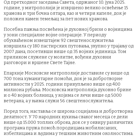
Од претходног заседања Савета, одржаног 10. јуна 2025.
године, у митрополији је извршено велико освећење 15
храмова и три бочна олтара, као и четири капеле, док је
положен камен темељац за пет нових храмова.
Посебна пажња посвећена је духовној бризи о војницима
у зони специјалне војне операције. У периоду
обухваћеном извештајем 92 свештенослужитеља
извршила су 180 пастирских путовања, укупно у трајању од
2007 дана, посетивши више од 35 војних јединица. Том
приликом служене су молитве, вођени духовни
разговори и вршене Свете Тајне.
Епархије Московске митрополије доставиле су више од
700 тона хуманитарне помоћи, док је за добротворне
активности у 2025. години прикупљено више од 400
милиона рубаља. Московска митрополија духовно брине
и о 40 војних болница, у којима се лечи више од 5000
ветерана, а у њима служи 56 свештенослужитеља.
Поред тога, наставља се широка социјална и добротворна
делатност. У 70 народних кухиња сваког месеца се дели
више од 15.000 топлих оброка, док се у оквиру различитих
програма пружа помоћ породицама мобилисаних,
избеглицама и људима у тешким животним околностима.