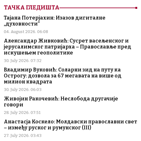
ТАЧКА ГЛЕДИШТА
Тајана Потерјахин: Изазов дигиталне
„духовности”
04. August 2026. 06:08
Александар Живковић: Сусрет васељенског и
јерусалимског патријарха – Православље пред
искушењем геополитике
30. July 2026. 07:32
Владимир Вуковић: Соларни зид на путу ка
Острогу: дозвола за 67 мегавата на више од
милион квадрата
30. July 2026. 06:03
Живојин Ракочевић: Неслобода другачије
говори
28. July 2026. 07:51
Анастасја Коскело: Молдавски православни свет
– између руског и румунског (III)
27. July 2026. 03:43