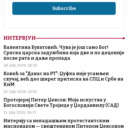
ИНТЕРВЈУИ
Валентина Булатовић: Чува је још само Бог!
Српска царска задужбина која две и по деценије
после рата и даље пропада
28. July 2026. 06:10
Ковић за "Данас на РТ": Џуфка није усамљен
случај, већ део ширег притиска на СПЦ и Србе на
КиМ
25. July 2026. 12:54
Протојереј Питер Џексон: Моја искуства у
Богословији Свете Тројице у Џорданвилу (САД)
15. July 2026. 06:17
Интервју са некадашњим протестантским
мисионаром — свештеником Питером Џексоном