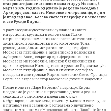
ставропигијалном женском манастиру у Москви, 3.
марта 2026. године одржано је редовно заседање
Архијерејског савета Московске митрополије, којим
је председавао Његова светост патријарх московски
и све Русије Кирил.
У раду заседања учествовали су чланови Савета:
митрополит крутицки и коломенски Павле,
патријаршијски намесник Московске митрополије;
архиепископ одинцовски и красногорски Тома,
руководилац Административног секретаријата
Московске патријаршије; архиепископ подољски и
љуберецки Аксиј, секретар Архијерејског савета
Московске митрополије; епископ балашихински и
орехово-зујевски Николај, главни уредник Издавачке куће
Московске патријаршије; као и епископ сергијево-
посадски и дмитровски Кирил, намесник Свето-Тројицке
Сергијеве лавре и ректор Московске духовне академије.
После молитве „Царе Небесни“, патријарх Кирил
поздравио је учеснике и представио дневни ред. На
седници су размотрени извештаји о раду
међуепархијских одељења, измене у њиховом саставу, као
и питања у вези са јавним расправама о друштвено
значајним законима у Московској области. Такође је било