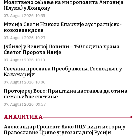
Молитвено сећање на митрополита Антонија
(Блума) у Лондону
07. August 2026. 10:35
Мисија Свети Никола Епархије аустралијско-
новозеландске
07. August 2026. 10:27
Јубилеј у Великој Попини – 150 година храма
Светог Пророка Илије
07. August 2026. 10:13
Свечана прослава Преображења Господњег у
Каламарији
07. August 2026. 10:06
Протојереј Ђого: Приштина наставља да отима
немањићке светиње
07. August 2026. 09:57
АНАЛИТИКА
Александар Гронски: Како ПЦУ види историју
Православне Цркве у југозападној Русији