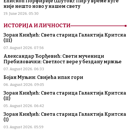
Епископ Порфирије (Шутов): Пир у време куге
није нешто ново у нашем свету
19. June 2026. 05:30
ИСТОРИЈА И ЛИЧНОСТИ
Зоран Кинђић: Света старица Галактија Критска
(III)
07. August 2026. 07:56
Александар Ђорђевић: Свети мученици
Пребиловачки: Светлост вере у бездану мржње
07. August 2026. 06:33
Бојан Муњин: Свијећа ипак гори
06. August 2026. 09:05
Зоран Кинђић: Света старица Галактија Критска
(II)
05. August 2026. 06:42
Зоран Кинђић: Света старица Галактија Критска
(I)
03. August 2026. 05:59