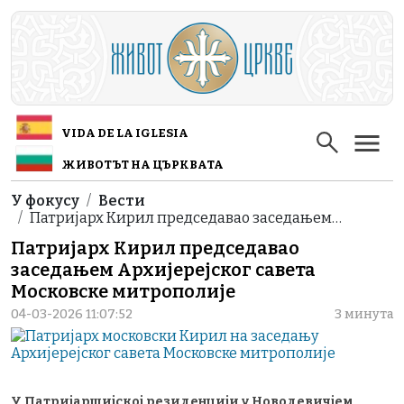
Skip to main content
VIDA DE LA IGLESIA
ЖИВОТЪТ НА ЦЪРКВАТА
Breadcrumb
У фокусу
Вести
Патријарх Кирил председавао заседањем…
Патријарх Кирил председавао
заседањем Архијерејског савета
Московске митрополије
04-03-2026 11:07:52
3 минута
У Патријаршијској резиденцији у Новодевичјем